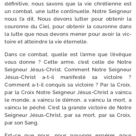
défi­ni­tive, nous savons que la vie chré­tienne est
un com­bat, une lutte conti­nuelle. Notre Seigneur
nous l’a dit. Nous devons lut­ter pour obte­nir la
cou­ronne du Ciel, pour obte­nir la cou­ronne dans
la lutte que nous devons mener pour avoir la vic­
toire et atteindre la vie éternelle.
Dans ce com­bat, quelle est l’arme que l’évêque
vous donne ? Cette arme, c’est celle de Notre
Seigneur Jésus-​Christ. Comment Notre Seigneur
Jésus-​Christ a‑t-​il mani­fes­té sa vic­toire ?
Comment a‑t-​il conquis sa vic­toire ? Par la Croix,
par la Croix Notre Seigneur Jésus-​Christ a vain­cu
le monde, a vain­cu le démon, a vain­cu la mort, a
vain­cu le péché. C’est la grande vic­toire de Notre
Seigneur Jésus-​Christ, par sa mort, par sa Croix,
par son Sang.
Est-​ce que nous, nous pou­vons espé­rer, nous