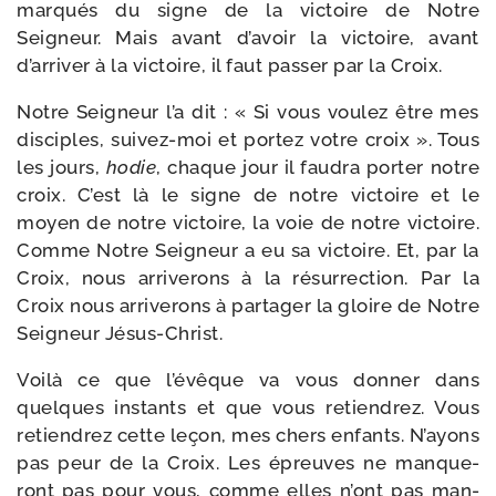
mar­qués du signe de la vic­toire de Notre
Seigneur. Mais avant d’avoir la vic­toire, avant
d’arriver à la vic­toire, il faut pas­ser par la Croix.
Notre Seigneur l’a dit : « Si vous vou­lez être mes
dis­ciples, suivez-​moi et por­tez votre croix ». Tous
les jours,
hodie
, chaque jour il fau­dra por­ter notre
croix. C’est là le signe de notre vic­toire et le
moyen de notre vic­toire, la voie de notre vic­toire.
Comme Notre Seigneur a eu sa vic­toire. Et, par la
Croix, nous arri­ve­rons à la résur­rec­tion. Par la
Croix nous arri­ve­rons à par­ta­ger la gloire de Notre
Seigneur Jésus-Christ.
Voilà ce que l’évêque va vous don­ner dans
quelques ins­tants et que vous retien­drez. Vous
retien­drez cette leçon, mes chers enfants. N’ayons
pas peur de la Croix. Les épreuves ne man­que­
ront pas pour vous, comme elles n’ont pas man­