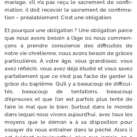
mariage, s’il n’a pas reçu le sacre­ment de confir­
ma­tion, il doit rece­voir le sacre­ment de confir­ma­
tion – préa­la­ble­ment. C’est une obligation.
Et pour­quoi une obli­ga­tion ? Une obli­ga­tion parce
que nous avons besoin à l’âge où nous com­men­
çons à prendre conscience des dif­fi­cul­tés de
notre vie chré­tienne, nous avons besoin de grâces
par­ti­cu­lières. À votre âge, vous gran­dis­sez, vous
avez réflé­chi, vous avez déjà étu­dié et vous savez
par­fai­te­ment que ce n’est pas facile de gar­der la
grâce du bap­tême. Qu’il y a beau­coup de dif­fi­cul­
tés, beau­coup de ten­ta­tions, beau­coup
d’épreuves et que l’on est par­fois plus ten­té de
faire le mal que le bien. Surtout dans le monde
dans lequel nous vivons aujourd’hui, avec tous les
moyens que le démon a à sa dis­po­si­tion pour
essayer de nous entraî­ner dans le péché. Alors il