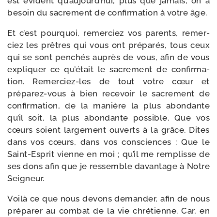
est évident qu’aujourd’hui, plus que jamais, on a
besoin du sacre­ment de confir­ma­tion à votre âge.
Et c’est pour­quoi, remer­ciez vos parents, remer­
ciez les prêtres qui vous ont pré­pa­rés, tous ceux
qui se sont pen­chés auprès de vous, afin de vous
expli­quer ce qu’était le sacre­ment de confir­ma­
tion. Remerciez-​les de tout votre cœur et
préparez-​vous à bien rece­voir le sacre­ment de
confir­ma­tion, de la manière la plus abon­dante
qu’il soit, la plus abon­dante pos­sible. Que vos
cœurs soient lar­ge­ment ouverts à la grâce. Dites
dans vos cœurs, dans vos consciences : Que le
Saint-​Esprit vienne en moi ; qu’il me rem­plisse de
ses dons afin que je res­semble davan­tage à Notre
Seigneur.
Voilà ce que nous devons deman­der, afin de nous
pré­pa­rer au com­bat de la vie chré­tienne. Car, en