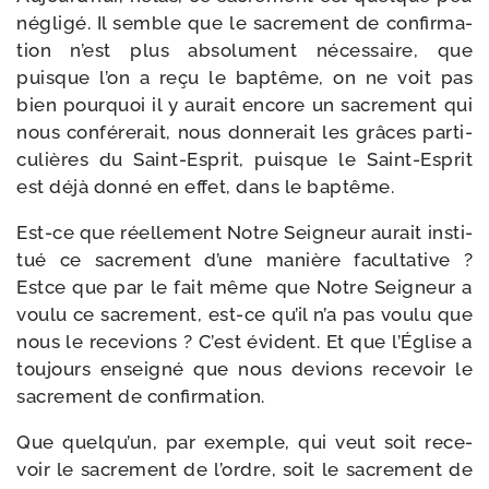
négli­gé. Il semble que le sacre­ment de confir­ma­
tion n’est plus abso­lu­ment néces­saire, que
puisque l’on a reçu le bap­tême, on ne voit pas
bien pour­quoi il y aurait encore un sacre­ment qui
nous confé­re­rait, nous don­ne­rait les grâces par­ti­
cu­lières du Saint-​Esprit, puisque le Saint-​Esprit
est déjà don­né en effet, dans le baptême.
Est-​ce que réel­le­ment Notre Seigneur aurait ins­ti­
tué ce sacre­ment d’une manière facul­ta­tive ?
Estce que par le fait même que Notre Seigneur a
vou­lu ce sacre­ment, est-​ce qu’il n’a pas vou­lu que
nous le rece­vions ? C’est évident. Et que l’Église a
tou­jours ensei­gné que nous devions rece­voir le
sacre­ment de confirmation.
Que quelqu’un, par exemple, qui veut soit rece­
voir le sacre­ment de l’ordre, soit le sacre­ment de