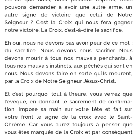
pou­vons deman­der à avoir une autre arme, un
autre signe de vic­toire que celui de Notre
Seigneur ? C’est la Croix qui nous fera gagner
notre vic­toire. La Croix, c’est-à-dire le sacrifice.
Eh oui, nous ne devons pas avoir peur de ce mot :
du sacri­fice. Nous devons nous sacri­fier. Nous
devons mou­rir à tous nos mau­vais pen­chants, à
tous nos mau­vais ins­tincts, aux péchés qui sont en
nous. Nous devons faire en sorte qu’ils meurent,
par la Croix de Notre Seigneur Jésus-Christ.
Et c’est pour­quoi tout à l’heure, vous ver­rez que
l’évêque, en don­nant le sacre­ment de confir­ma­
tion, impose sa main sur votre tête et fait sur
votre front le signe de la croix avec le Saint-​
Chrême. Car vous aurez tou­jours à pen­ser que
vous êtes mar­qués de la Croix et par consé­quent