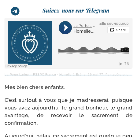
Suivez-nous sur Telegram
La Porte Latine – FSSPX France
·
Homélie à Écône, 29 mai 77, Pentecôte et confirmations
Mes bien chers enfants,
C’est sur­tout à vous que je m’adresserai, puisque
vous avez aujourd’hui le grand bon­heur, le grand
avan­tage, de rece­voir le sacre­ment de
confirmation.
Aujourd’hui, hélas, ce sacre­ment est quelque peu