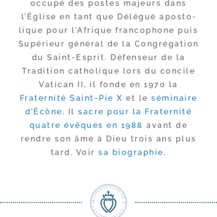
occu­pé des postes majeurs dans
l’Église en tant que Délégué apos­to­
lique pour l’Afrique fran­co­phone puis
Supérieur géné­ral de la Congrégation
du Saint-​Esprit. Défenseur de la
Tradition catho­lique lors du concile
Vatican II, il fonde en 1970 la
Fraternité Saint-​Pie X
et le
sémi­naire
d’Écône
. Il
sacre pour la Fraternité
quatre évêques en 1988
avant de
rendre son âme à Dieu trois ans plus
tard. Voir
sa bio­gra­phie
.