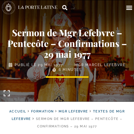
Sermon de Mgr Lefebvre –
Pentecôte – Confirmations –
29 mai 1977
PUBLIÉ LE
29 MAI 1977
MGR MARCEL LEFEBVRE
6 MINUTES
ACCUEIL
FORMATION
MGR LEFEBVRE
TEXTES DE MGR
LEFEBVRE
SERMON DE MGR LEFEBVRE – PENTECÔTE –
CONFIRMATIONS – 29 MAI 1977