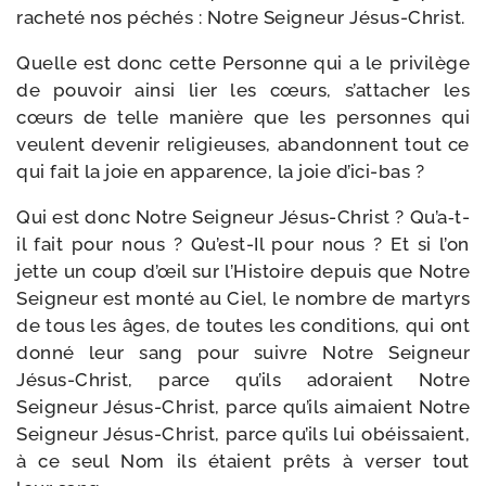
rache­té nos péchés : Notre Seigneur Jésus-Christ.
Quelle est donc cette Personne qui a le pri­vi­lège
de pou­voir ain­si lier les cœurs, s’attacher les
cœurs de telle manière que les per­sonnes qui
veulent deve­nir reli­gieuses, aban­donnent tout ce
qui fait la joie en appa­rence, la joie d’ici-bas ?
Qui est donc Notre Seigneur Jésus-​Christ ? Qu’a‑t-
il fait pour nous ? Qu’est-Il pour nous ? Et si l’on
jette un coup d’œil sur l’Histoire depuis que Notre
Seigneur est mon­té au Ciel, le nombre de mar­tyrs
de tous les âges, de toutes les condi­tions, qui ont
don­né leur sang pour suivre Notre Seigneur
Jésus-​Christ, parce qu’ils ado­raient Notre
Seigneur Jésus-​Christ, parce qu’ils aimaient Notre
Seigneur Jésus-​Christ, parce qu’ils lui obéis­saient,
à ce seul Nom ils étaient prêts à ver­ser tout