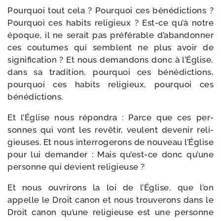
Pourquoi tout cela ? Pourquoi ces béné­dic­tions ?
Pourquoi ces habits reli­gieux ? Est-​ce qu’à notre
époque, il ne serait pas pré­fé­rable d’abandonner
ces cou­tumes qui semblent ne plus avoir de
signi­fi­ca­tion ? Et nous deman­dons donc à l’Église,
dans sa tra­di­tion, pour­quoi ces béné­dic­tions,
pour­quoi ces habits reli­gieux, pour­quoi ces
bénédictions.
Et l’Église nous répon­dra : Parce que ces per­
sonnes qui vont les revê­tir, veulent deve­nir reli­
gieuses. Et nous inter­ro­ge­rons de nou­veau l’Église
pour lui deman­der : Mais qu’est-ce donc qu’une
per­sonne qui devient religieuse ?
Et nous ouvri­rons la loi de l’Église, que l’on
appelle le Droit canon et nous trou­ve­rons dans le
Droit canon qu’une reli­gieuse est une per­sonne