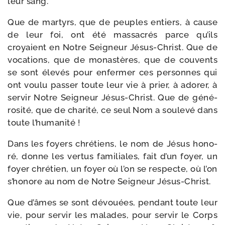
leur sang.
Que de mar­tyrs, que de peuples entiers, à cause
de leur foi, ont été mas­sa­crés parce qu’ils
croyaient en Notre Seigneur Jésus-​Christ. Que de
voca­tions, que de monas­tères, que de cou­vents
se sont éle­vés pour enfer­mer ces per­sonnes qui
ont vou­lu pas­ser toute leur vie à prier, à ado­rer, à
ser­vir Notre Seigneur Jésus-​Christ. Que de géné­
ro­si­té, que de cha­ri­té, ce seul Nom a sou­le­vé dans
toute l’humanité !
Dans les foyers chré­tiens, le nom de Jésus hono­
ré, donne les ver­tus fami­liales, fait d’un foyer, un
foyer chré­tien, un foyer où l’on se res­pecte, où l’on
s’honore au nom de Notre Seigneur Jésus-Christ.
Que d’âmes se sont dévouées, pen­dant toute leur
vie, pour ser­vir les malades, pour ser­vir le Corps