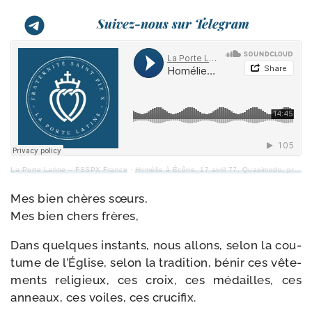
Suivez-nous sur Telegram
La Porte Latine – FSSPX France
·
Homélie à Écône, 17 avril 77, Quasimodo, prise d’ha­bit des sœurs
Mes bien chères sœurs,
Mes bien chers frères,
Dans quelques ins­tants, nous allons, selon la cou­
tume de l’Église, selon la tra­di­tion, bénir ces vête­
ments reli­gieux, ces croix, ces médailles, ces
anneaux, ces voiles, ces crucifix.