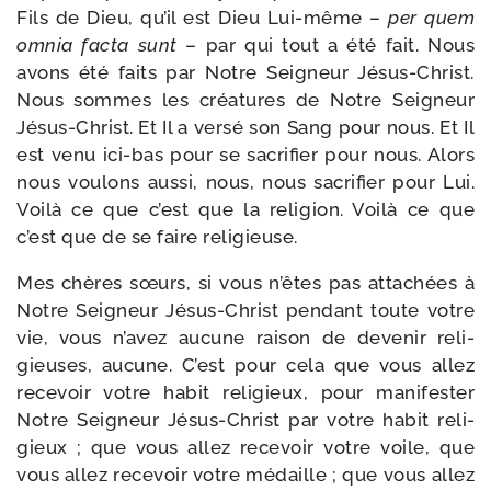
Fils de Dieu, qu’il est Dieu Lui-​même –
per quem
omnia fac­ta sunt
– par qui tout a été fait. Nous
avons été faits par Notre Seigneur Jésus-​Christ.
Nous sommes les créa­tures de Notre Seigneur
Jésus-​Christ. Et Il a ver­sé son Sang pour nous. Et Il
est venu ici-​bas pour se sacri­fier pour nous. Alors
nous vou­lons aus­si, nous, nous sacri­fier pour Lui.
Voilà ce que c’est que la reli­gion. Voilà ce que
c’est que de se faire religieuse.
Mes chères sœurs, si vous n’êtes pas atta­chées à
Notre Seigneur Jésus-​Christ pen­dant toute votre
vie, vous n’avez aucune rai­son de deve­nir reli­
gieuses, aucune. C’est pour cela que vous allez
rece­voir votre habit reli­gieux, pour mani­fes­ter
Notre Seigneur Jésus-​Christ par votre habit reli­
gieux ; que vous allez rece­voir votre voile, que
vous allez rece­voir votre médaille ; que vous allez