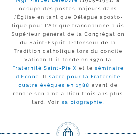
Mgr Marcel Lefebvre
(1905–1991) a
occu­pé des postes majeurs dans
l’Église en tant que Délégué apos­to­
lique pour l’Afrique fran­co­phone puis
Supérieur géné­ral de la Congrégation
du Saint-​Esprit. Défenseur de la
Tradition catho­lique lors du concile
Vatican II, il fonde en 1970 la
Fraternité Saint-​Pie X
et le
sémi­naire
d’Écône
. Il
sacre pour la Fraternité
quatre évêques en 1988
avant de
rendre son âme à Dieu trois ans plus
tard. Voir
sa bio­gra­phie
.