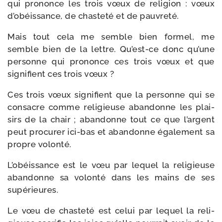
qui pro­nonce les trois vœux de reli­gion : vœux
d’obéissance, de chas­te­té et de pauvreté.
Mais tout cela me semble bien for­mel, me
semble bien de la lettre. Qu’est-ce donc qu’une
per­sonne qui pro­nonce ces trois vœux et que
signi­fient ces trois vœux ?
Ces trois vœux signi­fient que la per­sonne qui se
consacre comme reli­gieuse aban­donne les plai­
sirs de la chair ; aban­donne tout ce que l’argent
peut pro­cu­rer ici-​bas et aban­donne éga­le­ment sa
propre volonté.
L’obéissance est le vœu par lequel la reli­gieuse
aban­donne sa volon­té dans les mains de ses
supérieures.
Le vœu de chas­te­té est celui par lequel la reli­