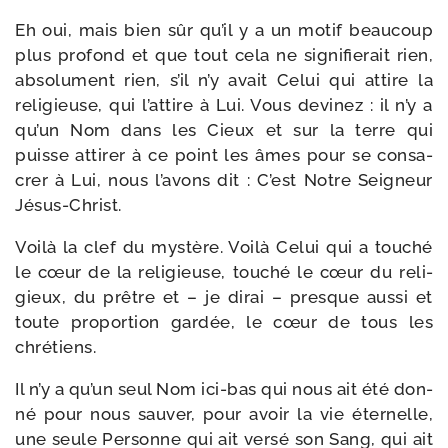
Eh oui, mais bien sûr qu’il y a un motif beau­coup
plus pro­fond et que tout cela ne signi­fie­rait rien,
abso­lu­ment rien, s’il n’y avait Celui qui attire la
reli­gieuse, qui l’attire à Lui. Vous devi­nez : il n’y a
qu’un Nom dans les Cieux et sur la terre qui
puisse atti­rer à ce point les âmes pour se consa­
crer à Lui, nous l’avons dit : C’est Notre Seigneur
Jésus-Christ.
Voilà la clef du mys­tère. Voilà Celui qui a tou­ché
le cœur de la reli­gieuse, tou­ché le cœur du reli­
gieux, du prêtre et – je dirai – presque aus­si et
toute pro­por­tion gar­dée, le cœur de tous les
chrétiens.
Il n’y a qu’un seul Nom ici-​bas qui nous ait été don­
né pour nous sau­ver, pour avoir la vie éter­nelle,
une seule Personne qui ait ver­sé son Sang, qui ait