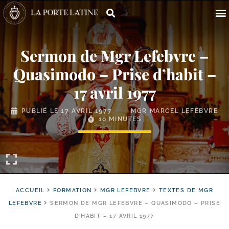
Sermon de Mgr Lefebvre –
Quasimodo – Prise d’habit –
17 avril 1977
PUBLIÉ LE
17 AVRIL 1977
MGR MARCEL LEFEBVRE
10 MINUTES
ACCUEIL
FORMATION
MGR LEFEBVRE
TEXTES DE MGR
LEFEBVRE
SERMON DE MGR LEFEBVRE – QUASIMODO – PRISE
D’HABIT – 17 AVRIL 1977