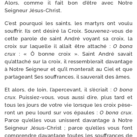
Alors, comme il fait bon d’être avec Notre
Seigneur Jésus-Christ.
C’est pour­quoi les saints, les mar­tyrs ont vou­lu
souf­frir. Ils ont dési­ré la Croix. Souvenez-​vous de
cette parole de saint André voyant sa croix, la
croix sur laquelle il allait être atta­ché :
O bona
crux
: « Ô bonne croix ». Saint André savait
qu’attaché sur la croix, il res­sem­ble­rait davan­tage
à Notre Seigneur et qu’il mon­te­rait au Ciel et que
par­ta­geant Ses souf­frances, il sau­ve­rait des âmes.
Et alors, de loin, l’apercevant, il s’écriait :
O bona
crux
. Puissiez-​vous, vous aus­si dire, plus tard et
tous les jours de votre vie lorsque les croix pèse­
ront un peu lourd sur vos épaules :
O bona crux
.
Parce qu’elles vous unissent davan­tage à Notre
Seigneur Jésus-​Christ ; parce qu’elles vous font
com­prendre davan­tage toutes les souf­frances de