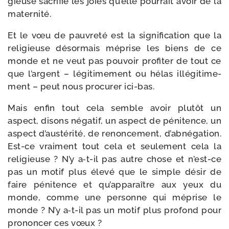
gieuse sacri­fie les joies qu’elle pour­rait avoir de la
maternité.
Et le vœu de pau­vre­té est la signi­fi­ca­tion que la
reli­gieuse désor­mais méprise les biens de ce
monde et ne veut pas pou­voir pro­fi­ter de tout ce
que l’argent – légi­ti­me­ment ou hélas illé­gi­ti­me­
ment – peut nous pro­cu­rer ici-bas.
Mais enfin tout cela semble avoir plu­tôt un
aspect, disons néga­tif, un aspect de péni­tence, un
aspect d’austérité, de renon­ce­ment, d’abnégation.
Est-​ce vrai­ment tout cela et seule­ment cela la
reli­gieuse ? N’y a‑t-​il pas autre chose et n’est-ce
pas un motif plus éle­vé que le simple désir de
faire péni­tence et qu’apparaître aux yeux du
monde, comme une per­sonne qui méprise le
monde ? N’y a‑t-​il pas un motif plus pro­fond pour
pro­non­cer ces vœux ?