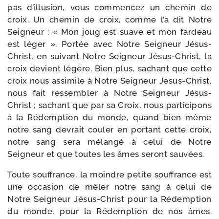
pas d’illusion, vous com­men­cez un che­min de
croix. Un che­min de croix, comme l’a dit Notre
Seigneur : « Mon joug est suave et mon far­deau
est léger ». Portée avec Notre Seigneur Jésus-​
Christ, en sui­vant Notre Seigneur Jésus-​Christ, la
croix devient légère. Bien plus, sachant que cette
croix nous assi­mile à Notre Seigneur Jésus-​Christ,
nous fait res­sem­bler à Notre Seigneur Jésus-​
Christ ; sachant que par sa Croix, nous par­ti­ci­pons
à la Rédemption du monde, quand bien même
notre sang devrait cou­ler en por­tant cette croix,
notre sang sera mélan­gé à celui de Notre
Seigneur et que toutes les âmes seront sauvées.
Toute souf­france, la moindre petite souf­france est
une occa­sion de mêler notre sang à celui de
Notre Seigneur Jésus-​Christ pour la Rédemption
du monde, pour la Rédemption de nos âmes.