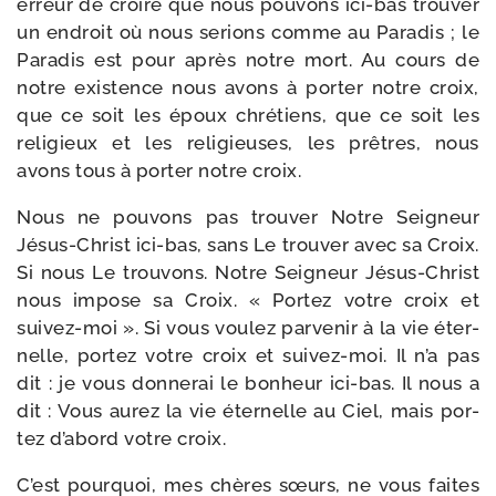
erreur de croire que nous pou­vons ici-​bas trou­ver
un endroit où nous serions comme au Paradis ; le
Paradis est pour après notre mort. Au cours de
notre exis­tence nous avons à por­ter notre croix,
que ce soit les époux chré­tiens, que ce soit les
reli­gieux et les reli­gieuses, les prêtres, nous
avons tous à por­ter notre croix.
Nous ne pou­vons pas trou­ver Notre Seigneur
Jésus-​Christ ici-​bas, sans Le trou­ver avec sa Croix.
Si nous Le trou­vons. Notre Seigneur Jésus-​Christ
nous impose sa Croix. « Portez votre croix et
suivez-​moi ». Si vous vou­lez par­ve­nir à la vie éter­
nelle, por­tez votre croix et suivez-​moi. Il n’a pas
dit : je vous don­ne­rai le bon­heur ici-​bas. Il nous a
dit : Vous aurez la vie éter­nelle au Ciel, mais por­
tez d’abord votre croix.
C’est pour­quoi, mes chères sœurs, ne vous faites