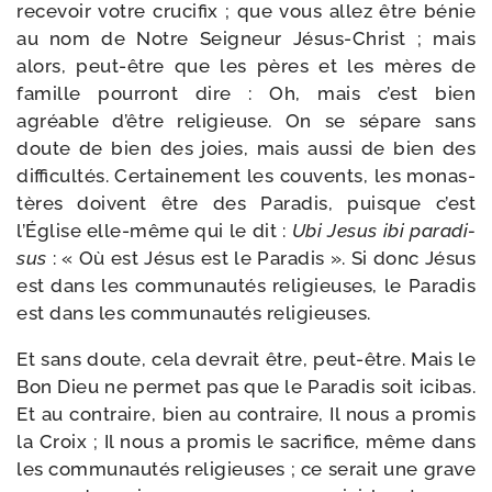
rece­voir votre cru­ci­fix ; que vous allez être bénie
au nom de Notre Seigneur Jésus-​Christ ; mais
alors, peut-​être que les pères et les mères de
famille pour­ront dire : Oh, mais c’est bien
agréable d’être reli­gieuse. On se sépare sans
doute de bien des joies, mais aus­si de bien des
dif­fi­cul­tés. Certainement les cou­vents, les monas­
tères doivent être des Paradis, puisque c’est
l’Église elle-​même qui le dit :
Ubi Jesus ibi para­di­
sus
: « Où est Jésus est le Paradis ». Si donc Jésus
est dans les com­mu­nau­tés reli­gieuses, le Paradis
est dans les com­mu­nau­tés religieuses.
Et sans doute, cela devrait être, peut-​être. Mais le
Bon Dieu ne per­met pas que le Paradis soit ici­bas.
Et au contraire, bien au contraire, Il nous a pro­mis
la Croix ; Il nous a pro­mis le sacri­fice, même dans
les com­mu­nau­tés reli­gieuses ; ce serait une grave