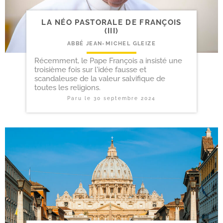
LA NÉO PASTORALE DE FRANÇOIS
(III)
ABBÉ JEAN-MICHEL GLEIZE
Récemment, le Pape François a insisté une
troisième fois sur l'idée fausse et
scandaleuse de la valeur salvifique de
toutes les religions.
Paru le
30 septembre 2024