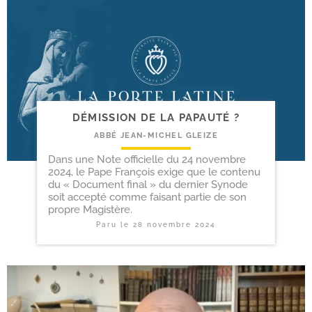
DÉMISSION DE LA PAPAUTÉ ?
ABBÉ JEAN-MICHEL GLEIZE
Dans une Note officielle du 24 novembre
2024, le Pape François exige que le contenu
du « Document final » du dernier Synode
soit accepté comme faisant partie de son
propre Magistère.
Paru le
28 novembre 2024