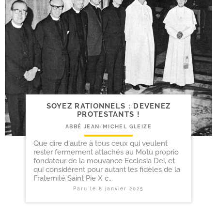
SOYEZ RATIONNELS : DEVENEZ
PROTESTANTS !
ABBÉ JEAN-MICHEL GLEIZE
Que dire d'autre à tous ceux qui veulent
rester fermement attachés au Motu proprio
fondateur de la mouvance Ecclesia Dei, et
qui considèrent pour autant les fidèles de la
Fraternité Saint Pie X c...
Paru le
8 janvier 2025