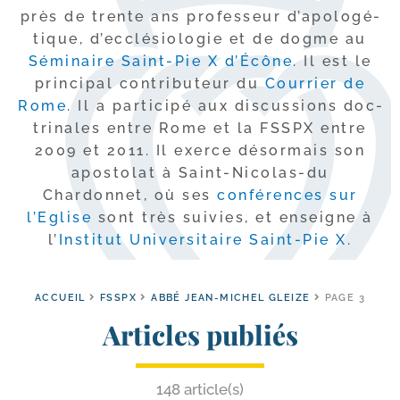
près de trente ans pro­fes­seur d’a­po­lo­gé­
tique, d’ec­clé­sio­lo­gie et de dogme au
Séminaire Saint-​Pie X d’Écône
. Il est le
prin­ci­pal contri­bu­teur du
Courrier de
Rome
. Il a par­ti­ci­pé aux dis­cus­sions doc­
tri­nales entre Rome et la FSSPX entre
2009 et 2011. Il exerce désor­mais son
apos­to­lat à Saint-​Nicolas-​du
Chardonnet, où ses
confé­rences sur
l’Eglise
sont très sui­vies, et enseigne à
l’
Institut Universitaire Saint-​Pie X
.
ACCUEIL
FSSPX
ABBÉ JEAN-MICHEL GLEIZE
PAGE 3
Articles publiés
148 article(s)