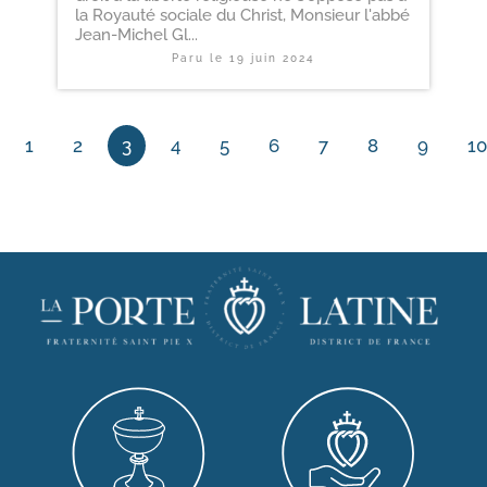
la Royauté sociale du Christ, Monsieur l'abbé
Jean-Michel Gl...
Paru le
19 juin 2024
1
2
3
4
5
6
7
8
9
10