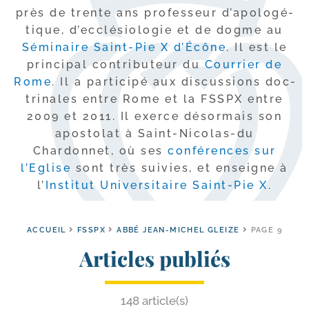
près de trente ans pro­fes­seur d’a­po­lo­gé­
tique, d’ec­clé­sio­lo­gie et de dogme au
Séminaire Saint-​Pie X d’Écône
. Il est le
prin­ci­pal contri­bu­teur du
Courrier de
Rome
. Il a par­ti­ci­pé aux dis­cus­sions doc­
tri­nales entre Rome et la FSSPX entre
2009 et 2011. Il exerce désor­mais son
apos­to­lat à Saint-​Nicolas-​du
Chardonnet, où ses
confé­rences sur
l’Eglise
sont très sui­vies, et enseigne à
l’
Institut Universitaire Saint-​Pie X
.
ACCUEIL
FSSPX
ABBÉ JEAN-MICHEL GLEIZE
PAGE 9
Articles publiés
148 article(s)