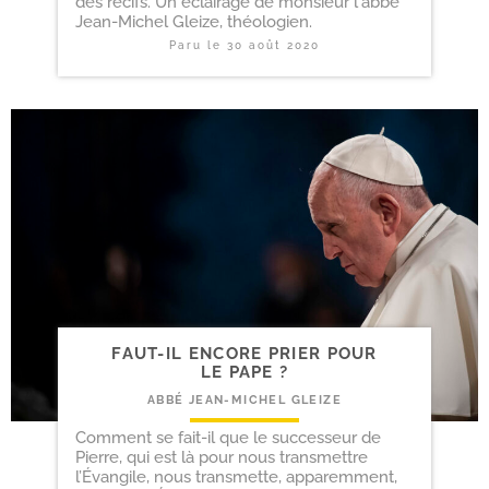
des récifs. Un éclairage de monsieur l'abbé
Jean-Michel Gleize, théologien.
Paru le
30 août 2020
FAUT-​IL ENCORE PRIER POUR
LE PAPE ?
ABBÉ JEAN-MICHEL GLEIZE
Comment se fait-il que le successeur de
Pierre, qui est là pour nous transmettre
l’Évangile, nous transmette, apparemment,