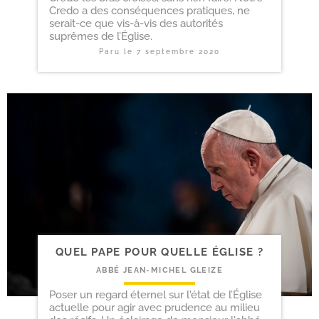
Credo a des conséquences pratiques, ne
serait-ce que vis-à-vis des autorités
suprêmes de l’Église.
Paru le
7 septembre 2020
QUEL PAPE POUR QUELLE ÉGLISE ?
ABBÉ JEAN-MICHEL GLEIZE
Poser un regard éternel sur l'état de l’Église
actuelle pour agir avec prudence au milieu