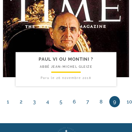
PAUL VI OU MONTINI ?
ABBÉ JEAN-MICHEL GLEIZE
Paru le
26 novembre 2018
1
2
3
4
5
6
7
8
9
10