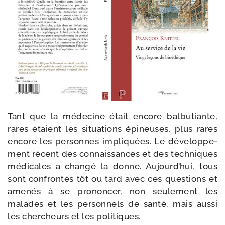
Tant que la méde­cine était encore bal­bu­tiante,
rares étaient les situa­tions épi­neuses, plus rares
encore les per­sonnes impli­quées. Le déve­lop­pe­
ment récent des connais­sances et des tech­niques
médi­cales a chan­gé la donne. Aujourd’hui, tous
sont confron­tés tôt ou tard avec ces ques­tions et
ame­nés à se pro­non­cer, non seule­ment les
malades et les per­son­nels de san­té, mais aus­si
les cher­cheurs et les politiques.