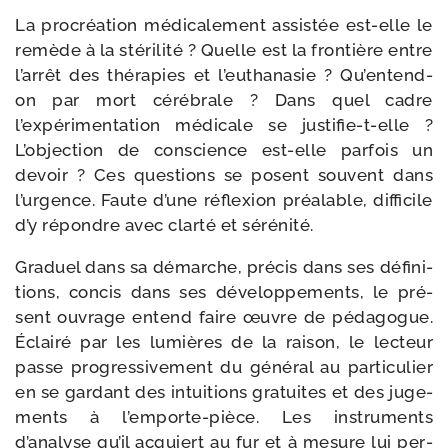
La pro­créa­tion médi­ca­le­ment assis­tée est-​elle le
remède à la sté­ri­li­té ? Quelle est la fron­tière entre
l’arrêt des thé­ra­pies et l’euthanasie ? Qu’entend-
on par mort céré­brale ? Dans quel cadre
l’expérimentation médi­cale se justifie-​t-​elle ?
L’objection de conscience est-​elle par­fois un
devoir ? Ces ques­tions se posent sou­vent dans
l’urgence. Faute d’une réflexion préa­lable, dif­fi­cile
d’y répondre avec clar­té et sérénité.
Graduel dans sa démarche, pré­cis dans ses défi­ni­
tions, concis dans ses déve­lop­pe­ments, le pré­
sent ouvrage entend faire œuvre de péda­gogue.
Éclairé par les lumières de la rai­son, le lec­teur
passe pro­gres­si­ve­ment du géné­ral au par­ti­cu­lier
en se gar­dant des intui­tions gra­tuites et des juge­
ments à l’emporte-pièce. Les ins­tru­ments
d’analyse qu’il acquiert au fur et à mesure lui per­