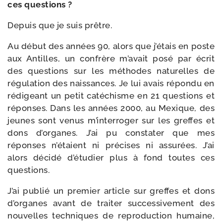
ces questions ?
Depuis que je suis prêtre.
Au début des années 90, alors que j’étais en poste
aux Antilles, un confrère m’avait posé par écrit
des ques­tions sur les méthodes natu­relles de
régu­la­tion des nais­sances. Je lui avais répon­du en
rédi­geant un petit caté­chisme en 21 ques­tions et
réponses. Dans les années 2000, au Mexique, des
jeunes sont venus m’interroger sur les greffes et
dons d’organes. J’ai pu consta­ter que mes
réponses n’étaient ni pré­cises ni assu­rées. J’ai
alors déci­dé d’étudier plus à fond toutes ces
questions.
J’ai publié un pre­mier article sur greffes et dons
d’organes avant de trai­ter suc­ces­si­ve­ment des
nou­velles tech­niques de repro­duc­tion humaine,