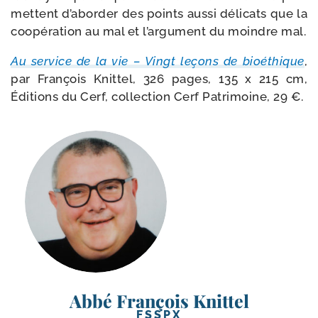
mettent d’aborder des points aus­si déli­cats que la
coopé­ra­tion au mal et l’argument du moindre mal.
Au ser­vice de la vie – Vingt leçons de bioé­thique
,
par François Knittel, 326 pages, 135 x 215 cm,
Éditions du Cerf, col­lec­tion Cerf Patrimoine, 29 €.
Abbé François Knittel
FSSPX