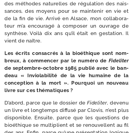
des méthodes natu­relles de régu­la­tion des nais­
sances, des moyens pour se main­te­nir en vie et
de la fin de vie. Arrivé en Alsace, mon col­la­bo­ra­
teur m’a encou­ra­gé à com­po­ser un ouvrage de
syn­thèse. Voilà dix ans qu’il était en ges­ta­tion. Il
vient de naître.
Les écrits consa­crés à la bioé­thique sont nom­
breux, à com­men­cer par le numé­ro de
Fideliter
de septembre-​octobre 1985 publié avec le ban­
deau « Inviolabilité de la vie humaine de la
concep­tion à la mort ». Pourquoi un nou­veau
livre sur ces thématiques ?
D’abord, parce que le dos­sier de
Fideliter
, deve­nu
un livre et long­temps dif­fu­sé par Clovis, n’est plus
dis­po­nible. Ensuite, parce que les ques­tions de
bioé­thique se mul­ti­plient et se renou­vellent au fil
des ans. Enfin, parce qu’une pré­sen­ta­tion logique