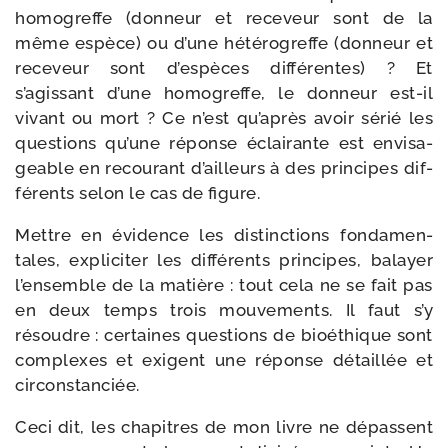
homo­greffe (don­neur et rece­veur sont de la
même espèce) ou d’une hété­ro­greffe (don­neur et
rece­veur sont d’espèces dif­fé­rentes) ? Et
s’agissant d’une homo­greffe, le don­neur est-​il
vivant ou mort ? Ce n’est qu’après avoir sérié les
ques­tions qu’une réponse éclai­rante est envi­sa­
geable en recou­rant d’ailleurs à des prin­cipes dif­
fé­rents selon le cas de figure.
Mettre en évi­dence les dis­tinc­tions fon­da­men­
tales, expli­ci­ter les dif­fé­rents prin­cipes, balayer
l’ensemble de la matière : tout cela ne se fait pas
en deux temps trois mou­ve­ments. Il faut s’y
résoudre : cer­taines ques­tions de bioé­thique sont
com­plexes et exigent une réponse détaillée et
circonstanciée.
Ceci dit, les cha­pitres de mon livre ne dépassent