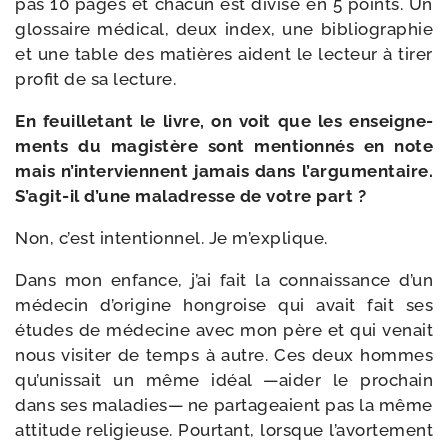
pas 10 pages et cha­cun est divi­sé en 5 points. Un
glos­saire médi­cal, deux index, une biblio­gra­phie
et une table des matières aident le lec­teur à tirer
pro­fit de sa lecture.
En feuille­tant le livre, on voit que les ensei­gne­
ments du magis­tère sont men­tion­nés en note
mais n’interviennent jamais dans l’argumentaire.
S’agit-il d’une mal­adresse de votre part ?
Non, c’est inten­tion­nel. Je m’explique.
Dans mon enfance, j’ai fait la connais­sance d’un
méde­cin d’origine hon­groise qui avait fait ses
études de méde­cine avec mon père et qui venait
nous visi­ter de temps à autre. Ces deux hommes
qu’unissait un même idéal —aider le pro­chain
dans ses mala­dies— ne par­ta­geaient pas la même
atti­tude reli­gieuse. Pourtant, lorsque l’avortement