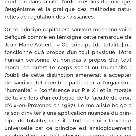
méde­cin dans la cité, l’ordre des fins du mariage,
l’eugénisme et la pra­tique des méthodes natu­
relles de régu­la­tion des naissances.
Or ce prin­cipe capi­tal est sou­vent mécon­nu voire
défi­gu­ré comme en témoigne cette remarque de
Jean-​Marie Aubert : « Ce prin­cipe [de tota­li­té] ne
fonc­tionne qu’à pro­pos d’un tout phy­sique, l’être
humain per­sonne, et non pas à pro­pos d’un tout
moral, ce qu’est le corps social ou l’humanité ;
l’oubli de cette dis­tinc­tion amè­ne­rait à accep­ter
de sacri­fier tel membre par­ti­cu­lier à l’organisme
“huma­ni­té” » (confé­rence sur Pie XII et la morale
de la vie lors d’un col­loque de la facul­té de droit
d’Aix-en-Provence en 1987). Le mora­liste belge a
rai­son d’inviter à une appli­ca­tion nuan­cée du prin­
cipe de tota­li­té, mais il a tort d’en nier la valeur
uni­ver­selle car ce prin­cipe est ana­lo­gi­que­ment
valable dans un tout phy­sique comme dans un