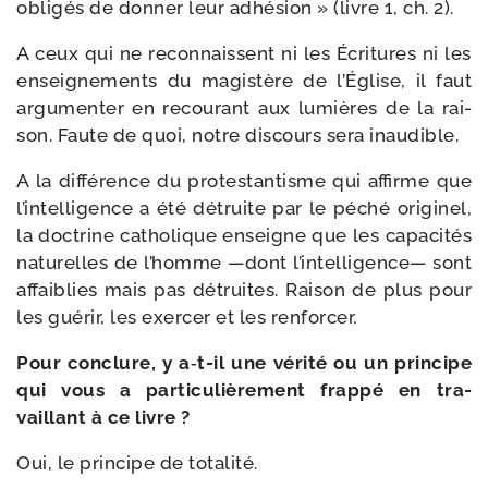
obli­gés de don­ner leur adhé­sion » (livre 1, ch. 2).
A ceux qui ne recon­naissent ni les Écritures ni les
ensei­gne­ments du magis­tère de l’Église, il faut
argu­men­ter en recou­rant aux lumières de la rai­
son. Faute de quoi, notre dis­cours sera inaudible.
A la dif­fé­rence du pro­tes­tan­tisme qui affirme que
l’intelligence a été détruite par le péché ori­gi­nel,
la doc­trine catho­lique enseigne que les capa­ci­tés
natu­relles de l’homme —dont l’intelligence— sont
affai­blies mais pas détruites. Raison de plus pour
les gué­rir, les exer­cer et les renforcer.
Pour conclure, y a‑t-​il une véri­té ou un prin­cipe
qui vous a par­ti­cu­liè­re­ment frap­pé en tra­
vaillant à ce livre ?
Oui, le prin­cipe de totalité.