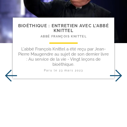
BIOÉTHIQUE : ENTRETIEN AVEC L’ABBÉ
KNITTEL
ABBÉ FRANÇOIS KNITTEL
L'abbé François Knittel a été reçu par Jean-
Pierre Maugendre au sujet de son dernier livre
: Au service de la vie - Vingt leçons de
bioéthique.
Paru le
23 mars 2023