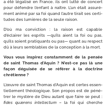
a été léga­li­sé en France, ils ont lut­té de concert
pour défendre l’enfant à naître. L’un était assu­ré­
ment ani­mé par sa foi quand l’autre tirait ses cer­ti­
tudes des lumières de la seule raison.
D’où ma convic­tion : la rai­son est capable
d’éclairer les esprits —qu’ils aient la foi ou pas,
qu’ils soient pra­ti­quants ou pas— quant au res­pect
dû à leurs sem­blables de la concep­tion à la mort.
Vous vous ins­pi­rez constam­ment de la pen­sée
de saint Thomas d’Aquin ? N’est-ce pas là une
façon dégui­sée de se réfé­rer à la doc­trine
chrétienne ?
L’œuvre de saint Thomas d’Aquin est certes essen­
tiel­le­ment théo­lo­gique. Son pro­pos est de péné­
trer le mys­tère de Dieu autant que faire se peut :
fides quæ­rens intel­lec­tum
– la foi qui cherche