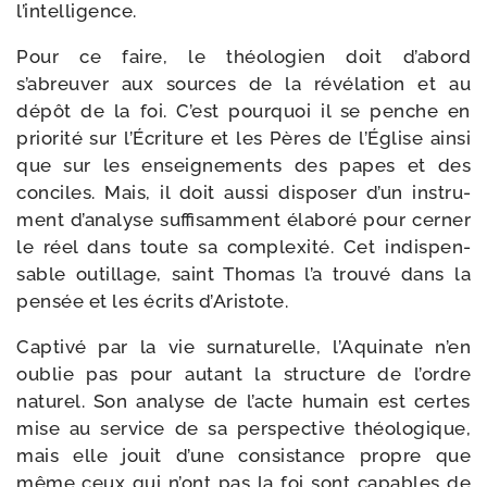
l’intelligence.
Pour ce faire, le théo­lo­gien doit d’abord
s’abreuver aux sources de la révé­la­tion et au
dépôt de la foi. C’est pour­quoi il se penche en
prio­ri­té sur l’Écriture et les Pères de l’Église ain­si
que sur les ensei­gne­ments des papes et des
conciles. Mais, il doit aus­si dis­po­ser d’un ins­tru­
ment d’analyse suf­fi­sam­ment éla­bo­ré pour cer­ner
le réel dans toute sa com­plexi­té. Cet indis­pen­
sable outillage, saint Thomas l’a trou­vé dans la
pen­sée et les écrits d’Aristote.
Captivé par la vie sur­na­tu­relle, l’Aquinate n’en
oublie pas pour autant la struc­ture de l’ordre
natu­rel. Son ana­lyse de l’acte humain est certes
mise au ser­vice de sa pers­pec­tive théo­lo­gique,
mais elle jouit d’une consis­tance propre que
même ceux qui n’ont pas la foi sont capables de