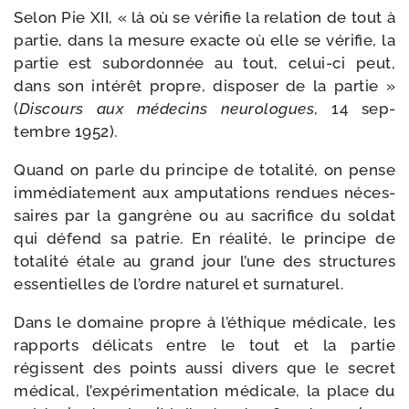
Selon Pie XII, « là où se véri­fie la rela­tion de tout à
par­tie, dans la mesure exacte où elle se véri­fie, la
par­tie est subor­don­née au tout, celui-​ci peut,
dans son inté­rêt propre, dis­po­ser de la par­tie »
(
Discours aux méde­cins neu­ro­logues
, 14 sep­
tembre 1952).
Quand on parle du prin­cipe de tota­li­té, on pense
immé­dia­te­ment aux ampu­ta­tions ren­dues néces­
saires par la gan­grène ou au sacri­fice du sol­dat
qui défend sa patrie. En réa­li­té, le prin­cipe de
tota­li­té étale au grand jour l’une des struc­tures
essen­tielles de l’ordre natu­rel et surnaturel.
Dans le domaine propre à l’éthique médi­cale, les
rap­ports déli­cats entre le tout et la par­tie
régissent des points aus­si divers que le secret
médi­cal, l’expérimentation médi­cale, la place du