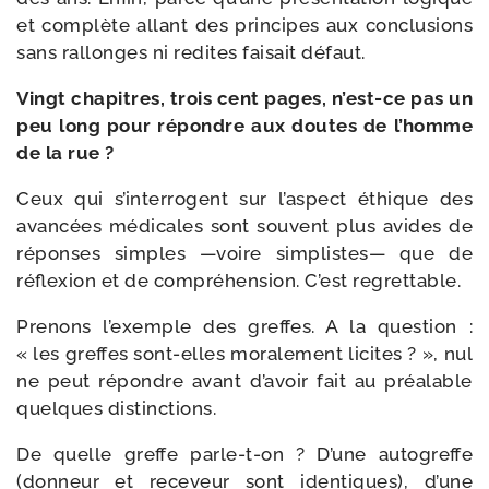
et com­plète allant des prin­cipes aux conclu­sions
sans ral­longes ni redites fai­sait défaut.
Vingt cha­pitres, trois cent pages, n’est-ce pas un
peu long pour répondre aux doutes de l’homme
de la rue ?
Ceux qui s’interrogent sur l’aspect éthique des
avan­cées médi­cales sont sou­vent plus avides de
réponses simples —voire sim­plistes— que de
réflexion et de com­pré­hen­sion. C’est regrettable.
Prenons l’exemple des greffes. A la ques­tion :
« les greffes sont-​elles mora­le­ment licites ? », nul
ne peut répondre avant d’avoir fait au préa­lable
quelques distinctions.
De quelle greffe parle-​t-​on ? D’une auto­greffe
(don­neur et rece­veur sont iden­tiques), d’une