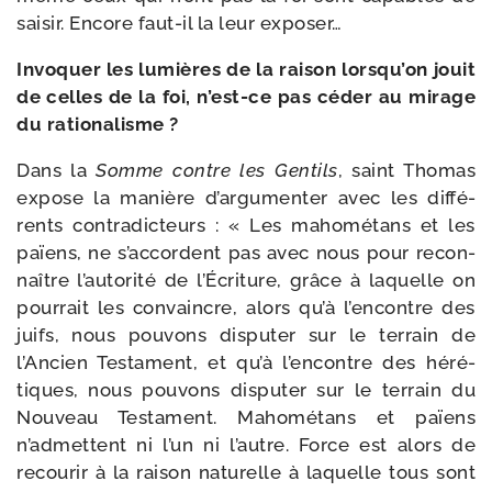
sai­sir. Encore faut-​il la leur exposer…
Invoquer les lumières de la rai­son lorsqu’on jouit
de celles de la foi, n’est-ce pas céder au mirage
du rationalisme ?
Dans la
Somme contre les Gentils
, saint Thomas
expose la manière d’argumenter avec les dif­fé­
rents contra­dic­teurs : « Les maho­mé­tans et les
païens, ne s’accordent pas avec nous pour recon­
naître l’autorité de l’Écriture, grâce à laquelle on
pour­rait les convaincre, alors qu’à l’en­contre des
juifs, nous pou­vons dis­pu­ter sur le ter­rain de
l’Ancien Testament, et qu’à l’encontre des héré­
tiques, nous pou­vons dis­pu­ter sur le ter­rain du
Nouveau Testament. Mahométans et païens
n’admettent ni l’un ni l’autre. Force est alors de
recou­rir à la rai­son natu­relle à laquelle tous sont