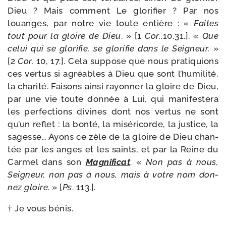
Dieu ? Mais com­ment Le glo­ri­fier ? Par nos
louanges, par notre vie toute entière : «
Faites
tout pour la gloire de Dieu
. » [1
Cor.
,10,31.]. «
Que
celui qui se glo­ri­fie, se glo­ri­fie dans le Seigneur.
»
[2
Cor.
10, 17.]. Cela sup­pose que nous pra­ti­quions
ces ver­tus si agréables à Dieu que sont l’humilité,
la cha­ri­té. Faisons ain­si rayon­ner la gloire de Dieu,
par une vie toute don­née à Lui, qui mani­fes­te­ra
les per­fec­tions divines dont nos ver­tus ne sont
qu’un reflet : la bon­té, la misé­ri­corde, la jus­tice, la
sagesse… Ayons ce zèle de la gloire de Dieu chan­
tée par les anges et les saints, et par la Reine du
Carmel dans son
Magnificat
. «
Non pas à nous,
Seigneur, non pas à nous, mais à votre nom don­
nez gloire.
» [
Ps
. 113.].
† Je vous bénis.