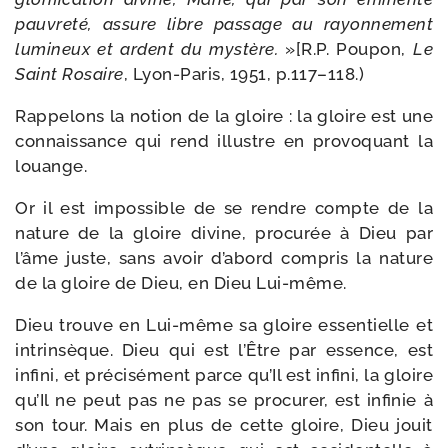
pau­vre­té, assure libre pas­sage au rayon­ne­ment
lumi­neux et ardent du mys­tère.
»[R.P. Poupon,
Le
Saint Rosaire
, Lyon-​Paris, 1951, p.117–118.)
Rappelons la notion de la gloire : la gloire est une
connais­sance qui rend illustre en pro­vo­quant la
louange.
Or il est impos­sible de se rendre compte de la
nature de la gloire divine, pro­cu­rée à Dieu par
l’âme juste, sans avoir d’abord com­pris la nature
de la gloire de Dieu, en Dieu Lui-même.
Dieu trouve en Lui-​même sa gloire essen­tielle et
intrin­sèque. Dieu qui est l’Être par essence, est
infi­ni, et pré­ci­sé­ment parce qu’Il est infi­ni, la gloire
qu’Il ne peut pas ne pas se pro­cu­rer, est infi­nie à
son tour. Mais en plus de cette gloire, Dieu jouit