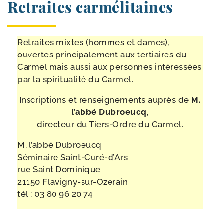
Retraites carmélitaines
Retraites mixtes (hommes et dames),
ouvertes prin­ci­pa­le­ment aux ter­tiaires du
Carmel mais aus­si aux per­sonnes inté­res­sées
par la spi­ri­tua­li­té du Carmel.
Inscriptions et ren­sei­gne­ments auprès de
M.
l’ab­bé Dubroeucq,
direc­teur du Tiers-​Ordre du Carmel.
M. l’ab­bé Dubroeucq
Séminaire Saint-​Curé-​d’Ars
rue Saint Dominique
21150 Flavigny-​sur-​Ozerain
tél : 03 80 96 20 74