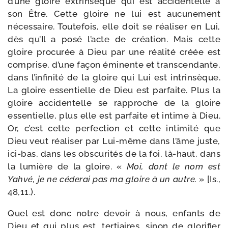
d’une gloire extrin­sèque qui est acci­den­telle à
son Être. Cette gloire ne lui est aucu­ne­ment
néces­saire. Toutefois, elle doit se réa­li­ser en Lui,
dès qu’Il a posé l’acte de créa­tion. Mais cette
gloire pro­cu­rée à Dieu par une réa­li­té créée est
com­prise, d’une façon émi­nente et trans­cen­dante,
dans l’infinité de la gloire qui Lui est intrin­sèque.
La gloire essen­tielle de Dieu est par­faite. Plus la
gloire acci­den­telle se rap­proche de la gloire
essen­tielle, plus elle est par­faite et intime à Dieu.
Or, c’est cette per­fec­tion et cette inti­mi­té que
Dieu veut réa­li­ser par Lui-​même dans l’âme juste,
ici-​bas, dans les obs­cu­ri­tés de la foi, là-​haut, dans
la lumière de la gloire. «
Moi, dont le nom est
Yahvé, je ne céde­rai pas ma gloire à un autre.
» [Is.,
48,11.).
Quel est donc notre devoir à nous, enfants de
Dieu et qui plus est, ter­tiaires, sinon de glo­ri­fier