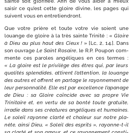
sainte soit glo­ri­fiée. Afin de vous aider à mieux
sai­sir ce qu’est cette gloire divine, les pages qui
suivent vous en entretiendront.
Que votre prière et toute votre vie soient une
louange de gloire à la très sainte Trinité : «
Gloire
à Dieu au plus haut des Cieux !
» [Lc, 2, 14.]. Dans
son ouvrage
Le Saint Rosaire
, le R.P. Poupon com­
mente ces paroles angé­liques en ces termes :
« La gloire est le pri­vi­lège des êtres qui, par leurs
qua­li­tés splen­dides, attirent l’attention, la louange
des autres et offrent en par­tage le rayon­ne­ment de
leur per­son­na­li­té. Elle est par excel­lence l’apanage
de Dieu : sa Gloire coïn­cide avec sa propre Vie
Trinitaire et, en ver­tu de sa bon­té toute gra­tuite,
irra­die dans ses créa­tures angé­liques et humaines.
Le soleil rayonne clar­té et cha­leur sur notre pla­
nète, ain­si Dieu, « Soleil des esprits », rayonne-​t-​il
sa clar­té et son amour, et ce rayon­ne­ment consti­