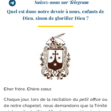
Suivez-nous sur Telegram
Quel est donc notre devoir à nous, enfants de
Dieu, sinon de glo­ri­fier Dieu ?
C
her frère,
C
hère sœur,
Chaque jour, lors de la réci­ta­tion du
petit office
ou
de notre cha­pe­let, nous deman­dons que la Trinité