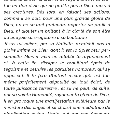
tue un don divin qui ne pro­fite pas à Dieu, mais à
ses créa­tures. Dès lors, en fai­sant ses actions,
comme il se doit, pour une plus grande gloire de
Dieu, on ne sau­rait pré­tendre appor­ter un pro­fit à
Dieu, ni ajou­ter un brillant à la clar­té de son être
ou une joie sur­éro­ga­toire à sa béa­ti­tude.
Jésus lui-​même, par sa Nativité, n’enrichit pas la
gloire intime de Dieu, dont il est la Splendeur per­
son­nelle. Mais il vient en réta­blir le rayon­ne­ment
et, à cette fin, dis­si­per le brouillard épais de
l’égoïsme et détruire les para­sites nom­breux qui s’y
opposent. Il le fera d’autant mieux qu’il est lui-​
même par­fai­te­ment dépouillé de tout éclat, de
toute puis­sance ter­restre ; et s’il ne peut, de suite,
par sa sainte Humanité, rayon­ner la gloire de Dieu,
il en pro­voque une mani­fes­ta­tion exté­rieure par le
minis­tère des anges et se choi­sit une média­trice de
glo­ri­fi­ca­tion divine, Marie, qui par son émi­nente