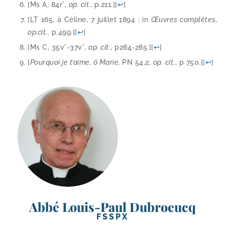
[Ms A, 84r°,
op. cit.,
p.211.]
[
↩
]
[LT 165, à Céline, 7 juillet 1894 ; in
Œuvres com­plètes,
op.cit.,
p.499.]
[
↩
]
[Ms C, 35v°-37v°,
op. cit.
, p284-​285.]
[
↩
]
[
Pourquoi je t’aime, ô Marie,
PN 54,2,
op. cit.
, p 750.]
[
↩
]
Abbé Louis-Paul Dubroeucq
FSSPX