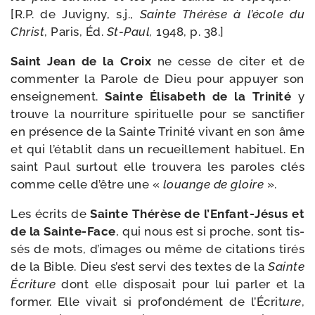
[R.P. de Juvigny, s.j.,
Sainte Thérèse à l’école du
Christ
, Paris, Éd.
St-​Paul,
1948, p. 38.]
Saint Jean de la Croix
ne cesse de citer et de
com­men­ter la Parole de Dieu pour appuyer son
ensei­gne­ment.
Sainte Élisabeth de la Trinité
y
trouve la nour­ri­ture spi­ri­tuelle pour se sanc­ti­fier
en pré­sence de la Sainte Trinité vivant en son âme
et qui l’établit dans un recueille­ment habi­tuel. En
saint Paul sur­tout elle trou­ve­ra les paroles clés
comme celle d’être une «
louange de gloire
».
Les écrits de
Sainte Thérèse de l’Enfant-Jésus et
de la Sainte-​Face
, qui nous est si proche, sont tis­
sés de mots, d’images ou même de cita­tions tirés
de la Bible. Dieu s’est ser­vi des textes de la
Sainte
Écriture
dont elle dis­po­sait pour lui par­ler et la
for­mer. Elle vivait si pro­fon­dé­ment de l’Écrit
ure
,