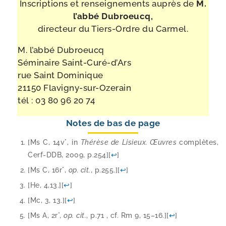
Inscriptions et ren­sei­gne­ments auprès de
M.
l’ab­bé Dubroeucq,
direc­teur du Tiers-​Ordre du Carmel.
M. l’ab­bé Dubroeucq
Séminaire Saint-​Curé-​d’Ars
rue Saint Dominique
21150 Flavigny-​sur-​Ozerain
tél : 03 80 96 20 74
Notes de bas de page
[Ms C, 14v°, in
Thérèse de Lisieux. Œuvres
com­plètes,
Cerf-​DDB, 2009, p.254]
[
↩
]
[Ms C, 16r°,
op. cit.
, p.255.]
[
↩
]
[He, 4,13.]
[
↩
]
[Mc, 3, 13.]
[
↩
]
[Ms A, 2r°
, op.
cit.
, p.71 , cf. Rm 9, 15–16.]
[
↩
]