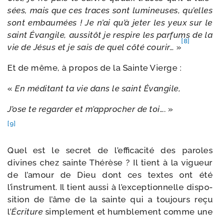
sées, mais que ces traces sont lumi­neuses, qu’elles
sont embau­mées ! Je n’ai qu’à jeter les yeux sur le
saint Évangile, aus­si­tôt je res­pire les par­fums de la
[8]
vie de Jésus et je sais de quel côté cou­rir…
»
Et de même, à pro­pos de la Sainte Vierge :
«
En médi­tant ta vie dans le saint Évangile,
J’ose te regar­der et m’approcher de toi…
. »
[9]
Quel est le secret de l’efficacité des paroles
divines chez sainte Thérèse ? Il tient à la vigueur
de l’amour de Dieu dont ces textes ont été
l’instrument. Il tient aus­si à l’exceptionnelle dis­po­
si­tion de l’âme de la sainte qui a tou­jours reçu
l’
Écriture
sim­ple­ment et hum­ble­ment comme une