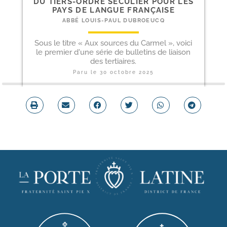
DU TIERS-​ORDRE SÉCULIER POUR LES
PAYS DE LANGUE FRANÇAISE
ABBÉ LOUIS-PAUL DUBROEUCQ
Sous le titre « Aux sources du Carmel », voici
le premier d'une série de bulletins de liaison
des tertiaires.
Paru le
30 octobre 2025