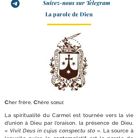
Suivez-nous sur Telegram
La parole de Dieu
C
her frère,
C
hère sœur,
La spi­ri­tua­li­té du Carmel est tour­née vers la vie
d’union à Dieu par l’oraison, la pré­sence de Dieu.
«
Vivit Deus in cujus conspec­tu sto
». La source à