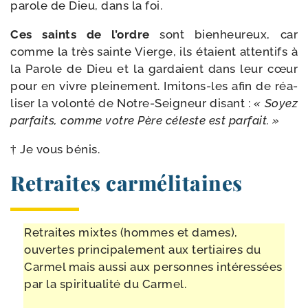
parole de Dieu, dans la foi.
Ces saints de l’ordre
sont bien­heu­reux, car
comme la très sainte Vierge, ils étaient atten­tifs à
la Parole de Dieu et la gar­daient dans leur cœur
pour en vivre plei­ne­ment. Imitons-​les afin de réa­
li­ser la volon­té de Notre-​Seigneur disant :
« Soyez
par­faits, comme votre Père céleste est parfait. »
† Je vous bénis.
Retraites carmélitaines
Retraites mixtes (hommes et dames),
ouvertes prin­ci­pa­le­ment aux ter­tiaires du
Carmel mais aus­si aux per­sonnes inté­res­sées
par la spi­ri­tua­li­té du Carmel.