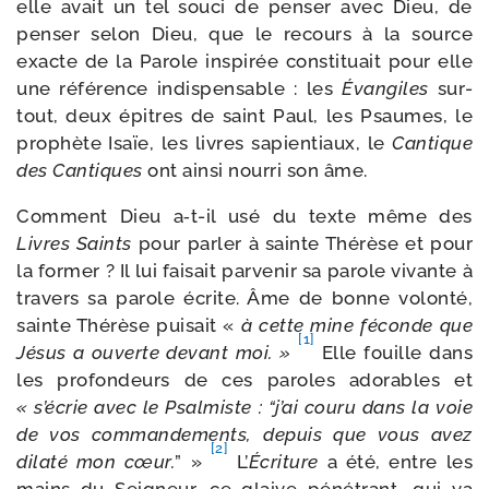
elle avait un tel sou­ci de pen­ser avec Dieu, de
pen­ser selon Dieu, que le recours à la source
exacte de la Parole ins­pi­rée consti­tuait pour elle
une réfé­rence indis­pen­sable : les
Évangiles
sur­
tout, deux épitres de saint Paul, les Psaumes, le
pro­phète Isaïe, les livres sapien­tiaux, le
Cantique
des Cantiques
ont ain­si nour­ri son âme.
Comment Dieu a‑t-​il usé du texte même des
Livres Saints
pour par­ler à sainte Thérèse et pour
la for­mer ? Il lui fai­sait par­ve­nir sa parole vivante à
tra­vers sa parole écrite. Âme de bonne volon­té,
sainte Thérèse pui­sait «
à cette mine féconde que
[1]
Jésus a ouverte devant moi. »
Elle fouille dans
les pro­fon­deurs de ces paroles ado­rables et
« s’écrie avec le Psalmiste : “j’ai cou­ru dans la voie
de vos com­man­de­ments, depuis que vous avez
[2]
dila­té mon cœur.
” »
L’
Écriture
a été, entre les