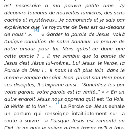
est néces­saire à ma pauvre petite âme. J’y
découvre tou­jours de nou­velles lumières, des sens
cachés et mys­té­rieux… Je com­prends et je sais par
expé­rience que “le royaume de Dieu est au-​dedans
[6]
de nous.” ».
« Garder la parole de Jésus, voi­là
l’unique condi­tion de notre bon­heur, la preuve de
notre amour pour lui. Mais qu’est-ce donc que
cette parole ? … Il me semble que la parole de
Jésus c’est Jésus lui-​même… Lui Jésus, le Verbe, la
Parole de Dieu ! … Il nous le dit plus loin, dans le
même
Évangile de saint Jean, priant son Père pour
ses dis­ciples, Il s’exprime ain­si
:
“Sanctifiez-​les par
votre parole, votre parole est la véri­té…” » « En un
autre endroit Jésus nous apprend qu’il
est
“la Voie,
[7]
la Vérité et la Vie” ».
La Parole de Jésus exhale
un par­fum qui ren­seigne infailli­ble­ment sur la
route à suivre : «
Puisque Jésus est remon­té au
Ciel, je ne puis le suivre qu’aux traces qu’Il a lais­