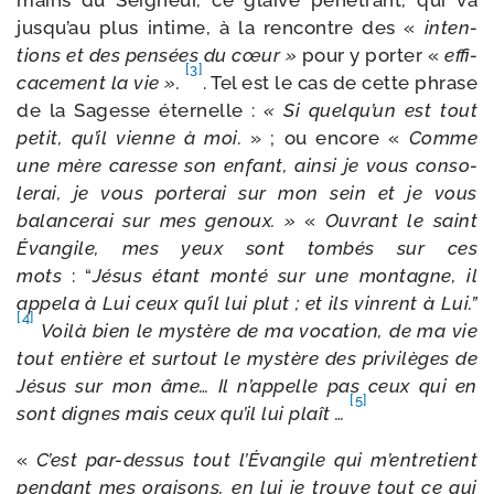
mains du Seigneur, ce glaive péné­trant, qui va
jusqu’au plus intime, à la ren­contre des «
inten­
tions et des pen­sées du cœur »
pour y por­ter «
effi­
[3]
ca­ce­ment la vie ».
. Tel est le cas de cette phrase
de la Sagesse éter­nelle :
« Si quelqu’un est tout
petit, qu’il vienne à moi.
» ; ou encore «
Comme
une mère caresse son enfant, ain­si je vous conso­
le­rai, je vous por­te­rai sur mon sein et je vous
balan­ce­rai sur mes genoux. »
«
Ouvrant le saint
Évangile, mes yeux sont tom­bés sur ces
mots
: “
Jésus étant mon­té sur une mon­tagne, il
appe­la à Lui ceux qu’il lui plut ; et ils vinrent à Lui.”
[4]
Voilà bien le mys­tère de ma voca­tion, de ma vie
tout entière et sur­tout le mys­tère des pri­vi­lèges de
Jésus sur mon âme… Il n’appelle pas ceux qui en
[5]
sont dignes mais ceux qu’il lui plaît …
«
C’est par-​dessus tout l’Évangile qui m’entretient
pen­dant mes orai­sons, en lui je trouve tout ce qui