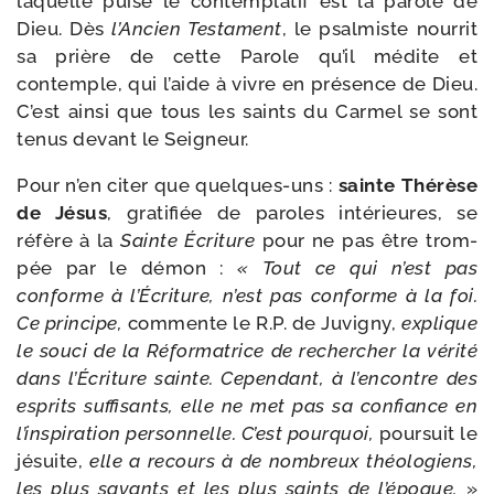
laquelle puise le contem­pla­tif est la parole de
Dieu. Dès
l’Ancien Testament
, le psal­miste nour­rit
sa prière de cette Parole qu’il médite et
contemple, qui l’aide à vivre en pré­sence de Dieu.
C’est ain­si que tous les saints du Carmel se sont
tenus devant le Seigneur.
Pour n’en citer que quelques-​uns :
sainte Thérèse
de Jésus
, gra­ti­fiée de paroles inté­rieures, se
réfère à la
Sainte Écriture
pour ne pas être trom­
pée par le démon :
« Tout ce qui n’est pas
conforme à l’Écriture, n’est pas conforme à la foi.
Ce prin­cipe,
com­mente le R.P. de Juvigny,
explique
le sou­ci de la Réformatrice de recher­cher la véri­té
dans l’Écriture sainte. Cependant, à l’encontre des
esprits suf­fi­sants, elle ne met pas sa confiance en
l’inspiration per­son­nelle. C’est pour­quoi,
pour­suit le
jésuite,
elle a recours à de nom­breux théo­lo­giens,
les plus savants et les plus saints de l’époque.
»