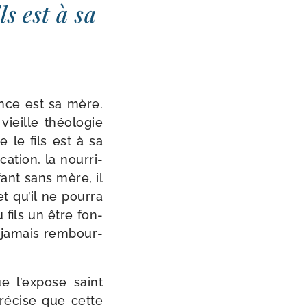
ls est à sa
ance est sa mère.
ieille théo­lo­gie
 le fils est à sa
ca­tion, la nour­ri­
ant sans mère, il
et qu’il ne pour­ra
 fils un être fon­
a jamais rem­bour­
e l’ex­pose saint
ré­cise que cette