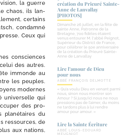
i­sion, la guerre
création du Prieuré Sainte-​
Anne de Lanvallay
le chaos, ils lan­
[PHOTOS]
llement, cer­tains
Dimanche 26 juillet, en la fête de
utsch, condam­né
sainte Anne, Patronne de la
Bretagne, 700 fidèles étaient
e presse. Ceux qui
venus entourer M. l'abbé Peignot,
Supérieur du District de France,
pour célébrer le 50e anniversaire
de la création du Prieuré Sainte-
nes consciences
Anne de Lanvallay
celui des autres.
Lire l’amour de Dieu
 bête immonde au
pour nous
ntre les peuples.
ABBÉ FRANÇOIS DELMOTTE
s moyens modernes
« Qu’a voulu Dieu en venant parmi
nous, sinon nous montrer son
é uni­ver­selle qui
Amour ? Si jusqu’ici nous ne nous
pressions pas de l’aimer, du moins
oc­cu­per des pro­
ne tardons plus à lui rendre
amour pour amour. »
pla­né­taires du
des res­sources, de
Lire la Sainte Écriture
plus aux nations,
ABBÉ LOUIS-EDOUARD
MEUGNIOT