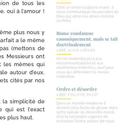
’u­nion de tous les
C’est un texte toujours vivant ; il
, oui à l’a­mour !
nous communique les pensées du
Dieu qui aime nos âmes comme
un Père.
même plus nous y
Rome condamne
canoniquement, mais se tait
par­fait a le même
doctrinalement
 pas (met­tons de
ABBÉ ALAIN LORANS
 ces Messieurs ont
On ne reviendra plus aux
excommunications et aux
sont les mêmes qui
anathèmes tridentins, sauf pour
iale autour d’eux.
ceux qui défendent la messe
tridentine.
rets cités par nos
Ordre et désordre
ABBÉ PHILIPPE PAZAT
a sim­pli­ci­té de
Dans un monde moderne il
devient plus facile de glisser dans
 qui est l’exact
cette spirale de désordre moral,
es plus haut.
d’où la nécessité urgente de
restaurer l’ordre autour de nous.