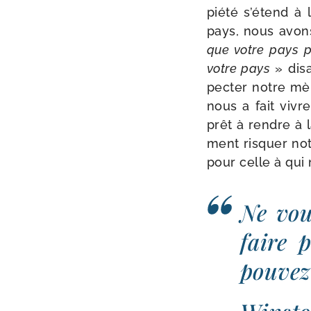
pié­té s’é­tend à
pays, nous avons
que votre pays p
votre pays
» disa
pec­ter notre mè
nous a fait vivr
prêt à rendre à 
ment ris­quer not
pour celle à qui
Ne vou
faire 
pou­vez