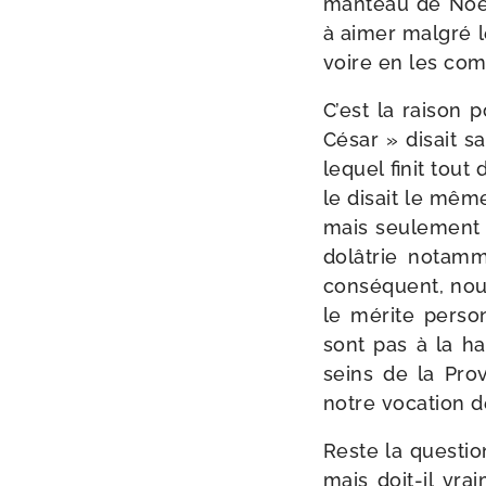
man­teau de Noé. 
à aimer mal­gré l
voire en les com­
C’est la rai­son 
César » disait s
lequel finit tou
le disait le même
mais seule­ment 
do­lâ­trie nota
consé­quent, nous
le mérite per­so
sont pas à la ha
seins de la Prov
notre voca­tion d
Reste la ques­tio
mais doit-​il vrai