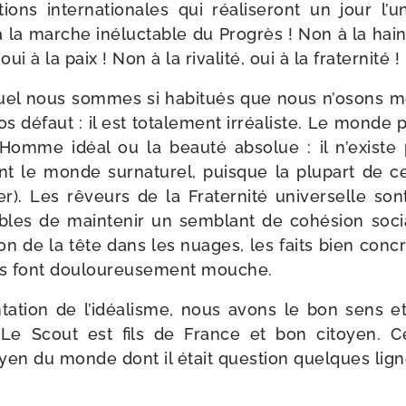
­tions inter­na­tio­nales qui réa­li­se­ront un jour l
à la marche iné­luc­table du Progrès ! Non à la haine
i à la paix ! Non à la riva­li­té, oui à la fraternité !
quel nous sommes si habi­tués que nous n’o­sons 
os défaut : il est tota­le­ment irréa­liste. Le monde 
Homme idéal ou la beau­té abso­lue : il n’existe
ant le monde sur­na­tu­rel, puisque la plu­part de
o­rer). Les rêveurs de la Fraternité uni­ver­selle 
ables de main­te­nir un sem­blant de cohé­sion soc
tion de la tête dans les nuages, les faits bien conc
ets font dou­lou­reu­se­ment mouche.
ta­tion de l’i­déa­lisme, nous avons le bon sens et l
 Le Scout est fils de France et bon citoyen. Ce
oyen du monde dont il était ques­tion quelques lign