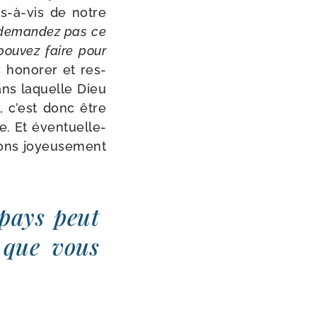
s-​à-​vis de notre
deman­dez pas ce
ou­vez faire pour
hono­rer et res­
ans laquelle Dieu
, c’est donc être
 Et éven­tuel­le­
ions joyeu­se­ment
pays peut
 que vous