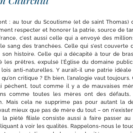
n Churchill
­ront : au tour du Scoutisme (et de saint Thomas)
mment res­pec­ter et hono­rer la patrie, source de 
rance, c’est aus­si celle qui a envoyé des mil­lio
le sang des tran­chées. Celle qui s’est cou­verte
son his­toire. Celle qui a déca­pi­té à tour de bra
é les prêtres, expul­sé l’Église du domaine public
lois anti-​naturelles. Y aurait-​il une patrie idéa
u’on cri­tique ? Eh bien, l’a­na­lo­gie vaut tou­jours. C
ui pèchent, tout comme il y a de mau­vaises mèr
ons comme toutes les mères ont des défauts, e
. Mais cela ne sup­prime pas pour autant la det
aut mieux que pas de mère du tout – on n’exis­te­
la pié­té filiale consiste aus­si à faire pas­ser a
li­quant à voir les qua­li­tés. Rappelons-​nous le to