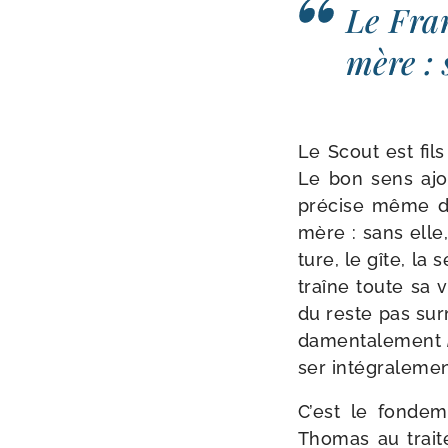
Le Fran
mère : 
Le Scout est fil
Le bon sens ajout
pré­cise même d’
mère : sans elle, i
ture, le gîte, l
traîne toute sa vi
du reste pas sur­
da­men­ta­le­ment
ser intégralemen
C’est le fon­de­
Thomas au trai­t