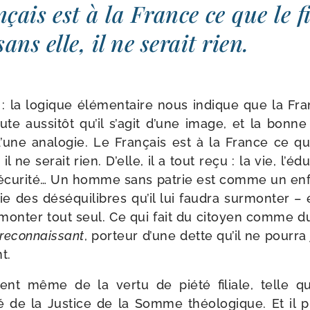
çais est à la France ce que le fi
sans elle, il ne serait rien.
s : la logique élé­men­taire nous indique que la Fr
e aus­si­tôt qu’il s’a­git d’une image, et la bonne v
une ana­lo­gie. Le Français est à la France ce que
l ne serait rien. D’elle, il a tout reçu : la vie, l’é­du­
a sécu­ri­té… Un homme sans patrie est comme un enf
e des dés­équi­libres qu’il lui fau­dra sur­mon­ter – 
mon­ter tout seul. Ce qui fait du citoyen comme du
recon­nais­sant
, por­teur d’une dette qu’il ne pour­r
t.
ment même de la ver­tu de pié­té filiale, telle qu
é de la Justice de la Somme théo­lo­gique. Et il p