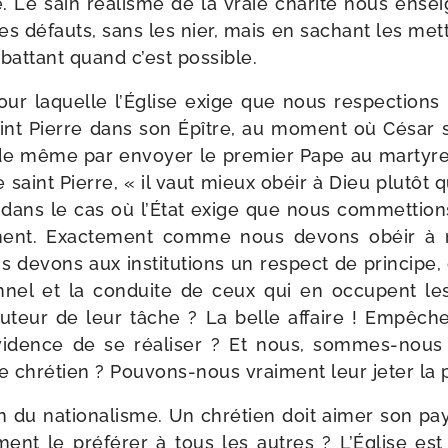
Le sain réa­lisme de la vraie cha­ri­té nous ensei
es défauts, sans les nier, mais en sachant les met
bat­tant quand c’est possible.
pour laquelle l’Église exige que nous res­pec­tions
aint Pierre dans son Épître, au moment où César s’
t de même par envoyer le pre­mier Pape au mar­ty
 saint Pierre, « il vaut mieux obéir à Dieu plu­tô
dans le cas où l’État exige que nous com­met­tion
m­ment. Exactement comme nous devons obéir à 
 devons aux ins­ti­tu­tions un res­pect de prin­cipe
n­nel et la conduite de ceux qui en occupent le
u­teur de leur tâche ? La belle affaire ! Empêcher
idence de se réa­li­ser ? Et nous, sommes-​nous
e chré­tien ? Pouvons-​nous vrai­ment leur jeter la 
n du natio­na­lisme. Un chré­tien doit aimer son pay
­ment le pré­fé­rer à tous les autres ? L’Église est 