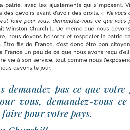
 la patrie, avec les ajus­te­ments qui s’im­posent. Vi
 des devoirs avant d’a­voir des droits. «
Ne vous 
eut faire pour vous, demandez-​vous ce que vous p
it Winston Churchill. De même que nous devons 
re, nous devons hono­rer et res­pec­ter la patrie d
e. Être fils de France, c’est donc être bon citoyen
la France un peu de ce que nous avons reçu d’elle.
re vie à son ser­vice, tout comme nous l’ex­po­se­r
 nous devons le jour.
s deman­dez pas ce que votre 
pour vous, demandez-​vous ce
 faire pour votre pays.