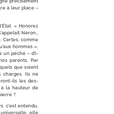
gne pré­ci­sé­ment
tre à leur place –
 l’État. « Honorez
ap­pe­lait Néron…
re. Certes, comme
t qu’aux hommes »,
s un péché – d’i­
nos parents. Par
, quels que soient
s charges. Ils ne
ont-​ils les des­
 à la hau­teur de
pierre ?
s, c’est enten­du,
uni­ver­selle, elle