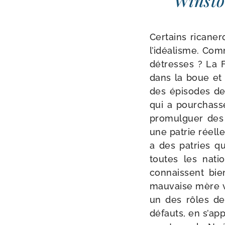
Winsto
Certains rica­ne
l’i­déa­lisme. Co
détresses ? La F
dans la boue et 
des épi­sodes de 
qui a pour­chas­s
pro­mul­guer des 
une patrie réelle q
a des patries q
toutes les nati
connaissent bien
mau­vaise mère v
un des rôles de 
défauts, en s’ap­p