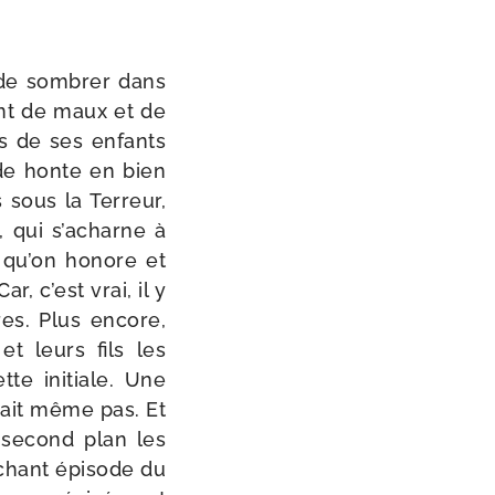
 de som­brer dans
tant de maux et de
ns de ses enfants
 de honte en bien
s sous la Terreur,
, qui s’a­charne à
le qu’on honore et
ar, c’est vrai, il y
es. Plus encore,
t leurs fils les
te ini­tiale. Une
rait même pas. Et
u second plan les
u­chant épi­sode du