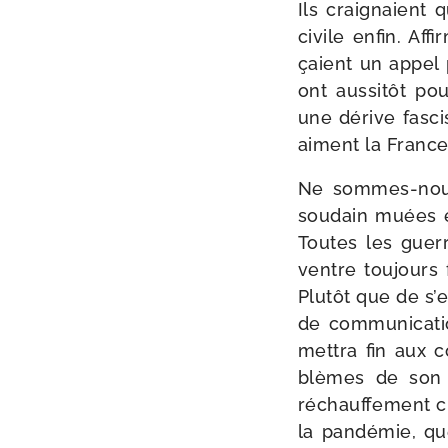
Ils crai­gnaient
civile enfin. Aff
çaient un appel p
ont aus­si­tôt 
une dérive fas­ci
aiment la France 
Ne sommes-​nou
sou­dain muées e
Toutes les guer
ventre tou­jours
Plutôt que de s’
de com­mu­ni­ca­ti
met­tra fin aux c
blèmes de son p
réchauf­fe­ment cl
la pan­dé­mie, q