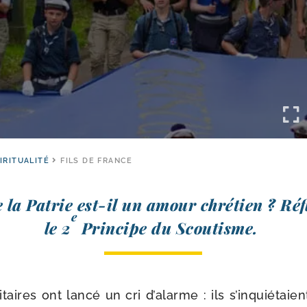
IRITUALITÉ
FILS DE FRANCE
la Patrie est-​il un amour chré­tien ? Ré
e
le 2
Principe du Scoutisme.
taires ont lan­cé un cri d’a­larme : ils s’in­quié­tai