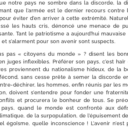
 que notre pays ne sombre dans la dis­corde, la div
irmant que l’ar­mée est le der­nier recours contre 
our évi­ter d’en arri­ver à cette extré­mi­té. Nature
pous­sé les hauts cris, dénon­cé une menace de p
­sante. Tant le patrio­tisme a aujourd’­hui mau­vais
et s’a­larment pour son ave­nir sont suspects.
s pas « citoyens du monde » ? disent les bon
n juges inflexibles. Préférer son pays, c’est haïr 
res pro­viennent du natio­na­lisme hideux, de la
 fécond, sans cesse prête à semer la dis­corde e
entre-​déchirer, les hommes, enfin réunis par le
on, doivent s’en­tendre pour fon­der une fra­ter­ni­t
onflits et pro­cu­re­ra le bon­heur de tous. Se pré­
ays, quand le monde est confron­té aux défis 
i­ma­tique, de la sur­po­pu­la­tion, de l’é­pui­se­ment 
uel égoïsme, quelle incons­cience ! L’avenir n’est 