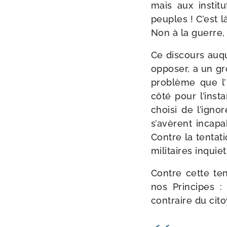
mais aux ins­ti­tu
peuples ! C’est l
Non à la guerre, ou
Ce dis­cours au
oppo­ser, a un gr
pro­blème que l’
côté pour l’ins­t
choi­si de l’i­gn
s’a­vèrent inca­p
Contre la ten­ta­
mili­taires inqui
Contre cette ten­
nos Principes :
contraire du cit