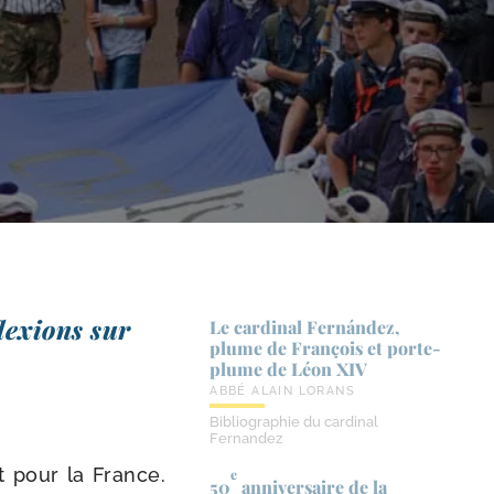
flexions sur
Le cardinal Fernández,
plume de François et porte-​
plume de Léon XIV
ABBÉ ALAIN LORANS
Bibliographie du cardinal
Fernandez
ent pour la France.
e
50
anniversaire de la