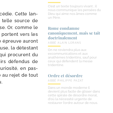
C’est un texte toujours vivant ; il
nous communique les pensées du
é­die. Cette lan­
Dieu qui aime nos âmes comme
un Père.
e telle source de
esse. Or, comme le
Rome condamne
canoniquement, mais se tait
e portent vers les
doctrinalement
tte épreuve auront
ABBÉ ALAIN LORANS
euse, la détes­tant
On ne reviendra plus aux
excommunications et aux
 qui pro­curent du
anathèmes tridentins, sauf pour
i­sirs défen­dus de
ceux qui défendent la messe
tridentine.
rio­si­té, en pas­
é au rejet de tout
Ordre et désordre
ABBÉ PHILIPPE PAZAT
u.
Dans un monde moderne il
devient plus facile de glisser dans
cette spirale de désordre moral,
d’où la nécessité urgente de
restaurer l’ordre autour de nous.