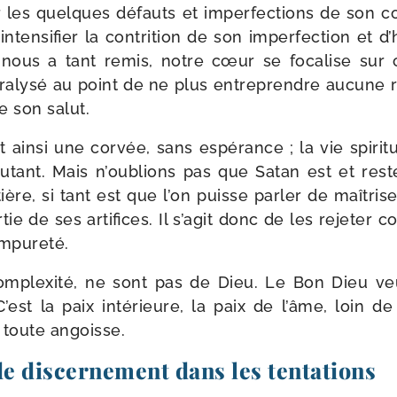
ger les quelques défauts et imper­fec­tions de son c
inten­si­fier la contri­tion de son imper­fec­tion et d’
 nous a tant remis, notre cœur se foca­lise sur 
­ly­sé au point de ne plus entre­prendre aucune 
e son salut.
 ain­si une cor­vée, sans espé­rance ; la vie spi­ri­
ebu­tant. Mais n’ou­blions pas que Satan est et res
ère, si tant est que l’on puisse par­ler de maî­trise
tie de ses arti­fices. Il s’a­git donc de les reje­ter
’impureté.
com­plexi­té, ne sont pas de Dieu. Le Bon Dieu v
’est la paix inté­rieure, la paix de l’âme, loin d
 toute angoisse.
e discernement dans les tentations