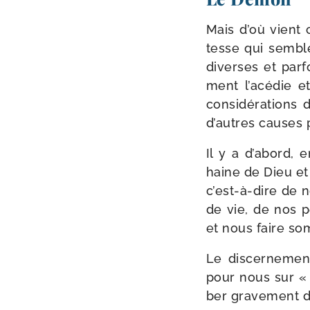
Mais d’où vient c
tesse qui semble
diverses et par­f
ment l’a­cé­die 
consi­dé­ra­tions
d’autres causes p
Il y a d’a­bord,
haine de Dieu et
c’est-​à-​dire de 
de vie, de nos pe
et nous faire so
Le dis­cer­ne­me
pour nous sur « 
ber gra­ve­ment 