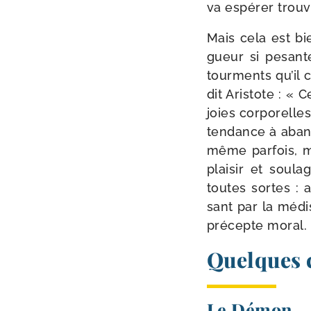
va espé­rer trou­ve
Mais cela est bi
gueur si pesante
tour­ments qu’il 
dit Aristote : « 
joies cor­po­rell
ten­dance à aban­d
même par­fois, ma
plai­sir et sou­la
toutes sortes : a
sant par la médi­
pré­cepte moral. 
Quelques 
Le Démon