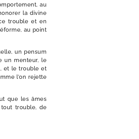
om­por­te­ment, au
ho­no­rer la divine
ce trouble et en
réforme, au point
tuelle, un pen­sum
te un men­teur, le
, et le trouble et
 comme l’on rejette
eut que les âmes
e tout trouble, de