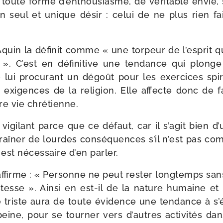
 toute forme d’en­thou­siasme, de véri­table envie,
un seul et unique désir : celui de ne plus rien fai
uin la défi­nit comme « une tor­peur de l’es­prit 
». C’est en défi­ni­tive une ten­dance qui plon
e lui pro­cu­rant un dégoût pour les exer­cices spi­r
exi­gences de la reli­gion. Elle affecte donc de faç
tre vie chrétienne.
 vigi­lant parce que ce défaut, car il s’a­git bien d
aî­ner de lourdes consé­quences s’il n’est pas com­
l est néces­saire d’en parler.
af­firme : « Personne ne peut res­ter long­temps sans
s­tesse ». Ainsi en est-​il de la nature humaine e
triste aura de toute évi­dence une ten­dance à s’é
eine, pour se tour­ner vers d’autres acti­vi­tés dan