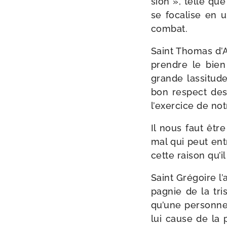
sion », telle que
se foca­lise en 
combat.
Saint Thomas d’Aq
prendre le bien 
grande las­si­tud
bon res­pect des 
l’exer­cice de no
Il nous faut être
mal qui peut entr
cette rai­son qu’i
Saint Grégoire l’
pa­gnie de la tri
qu’une per­sonne 
lui cause de la p