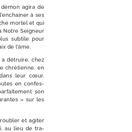
le démon agi­ra de
’en­chai­ner à ses
hé mor­tel et qui
 à Notre Seigneur
lus sub­tile pour
aix de l’âme.
 à détruire, chez
e chré­tienne, en
e dans leur cœur,
soutes en confes­
r­fai­te­ment son
­rantes » sur les
rou­bler et agi­ter
, au lieu de tra­