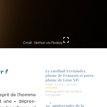
Crédit : Nathan via Pixabay
er ?
Le cardinal Fernández,
plume de François et porte-​
plume de Léon XIV
ABBÉ ALAIN LORANS
Bibliographie du cardinal
es­prit de l’homme
Fernandez
est une « dépres­
e
50
anniversaire de la