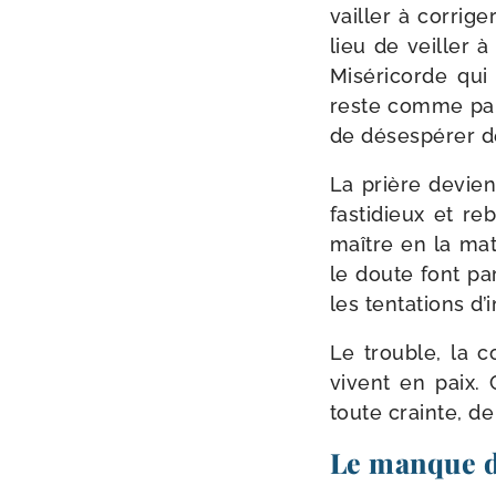
vailler à cor­ri­
lieu de veiller à 
Miséricorde qui
reste comme para
de déses­pé­rer d
La prière devient
fas­ti­dieux et r
maître en la mati
le doute font par­
les ten­ta­tions d
Le trouble, la 
vivent en paix. C
toute crainte, de
Le manque d