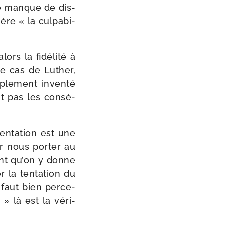
 le manque de dis­
ère « la culpa­bi­
rs la fidé­li­té à
le cas de Luther,
ple­ment inven­té
nt pas les consé­
ten­ta­tion est une
our nous por­ter au
ment qu’on y donne
r la ten­ta­tion du
 faut bien per­ce­
 » là est la véri­