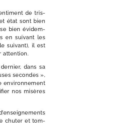
n­ti­ment de tris­
et état sont bien
rise bien évi­dem­
s en sui­vant les
 sui­vant), il est
r attention.
der­nier, dans sa
auses secondes »,
re envi­ron­ne­ment
i­fier nos misères
’en­sei­gne­ments
e chu­ter et tom­