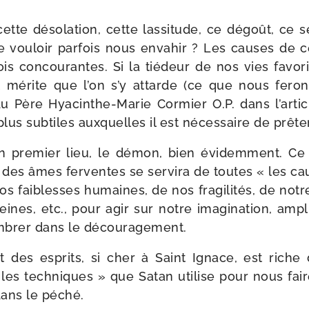
ette déso­la­tion, cette las­si­tude, ce dégoût, ce se
 vou­loir par­fois nous enva­hir ? Les causes de c
ois concou­rantes. Si la tié­deur de nos vies favo­
et mérite que l’on s’y attarde (ce que nous feron
 du Père Hyacinthe-​Marie Cormier O.P. dans l’ar­ticle
lus sub­tiles aux­quelles il est néces­saire de prê­te
 en pre­mier lieu, le démon, bien évi­dem­ment. Ce 
 des âmes fer­ventes se ser­vi­ra de toutes « les c
nos fai­blesses humaines, de nos fra­gi­li­tés, de not
ines, etc., pour agir sur notre ima­gi­na­tion, ampl
m­brer dans le découragement.
nt des esprits, si cher à Saint Ignace, est riche d
les tech­niques » que Satan uti­lise pour nous fair
dans le péché.