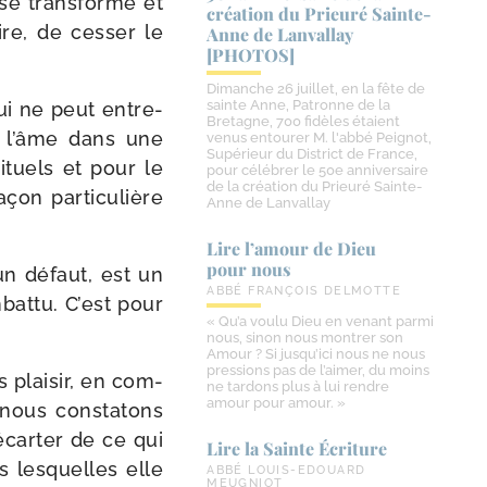
 se trans­forme et
création du Prieuré Sainte-​
re, de ces­ser le
Anne de Lanvallay
[PHOTOS]
Dimanche 26 juillet, en la fête de
sainte Anne, Patronne de la
qui ne peut entre­
Bretagne, 700 fidèles étaient
ge l’âme dans une
venus entourer M. l'abbé Peignot,
Supérieur du District de France,
i­tuels et pour le
pour célébrer le 50e anniversaire
de la création du Prieuré Sainte-
on par­ti­cu­lière
Anne de Lanvallay
Lire l’amour de Dieu
pour nous
’un défaut, est un
ABBÉ FRANÇOIS DELMOTTE
bat­tu. C’est pour
« Qu’a voulu Dieu en venant parmi
nous, sinon nous montrer son
Amour ? Si jusqu’ici nous ne nous
pressions pas de l’aimer, du moins
 plai­sir, en com­
ne tardons plus à lui rendre
amour pour amour. »
t nous consta­tons
­car­ter de ce qui
Lire la Sainte Écriture
s les­quelles elle
ABBÉ LOUIS-EDOUARD
MEUGNIOT