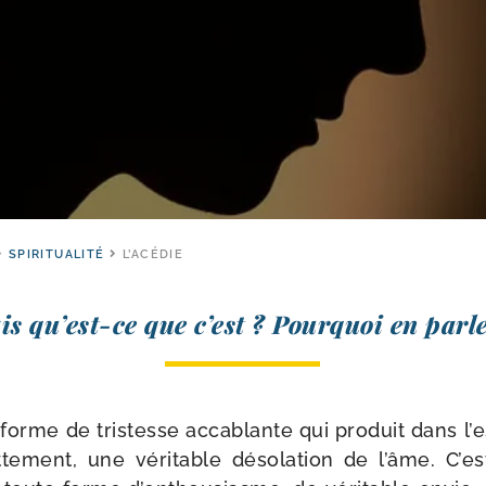
SPIRITUALITÉ
L’ACÉDIE
s qu’est-​ce que c’est ? Pourquoi en parl
forme de tris­tesse acca­blante qui pro­duit dans l’
­te­ment, une véri­table déso­la­tion de l’âme. C’