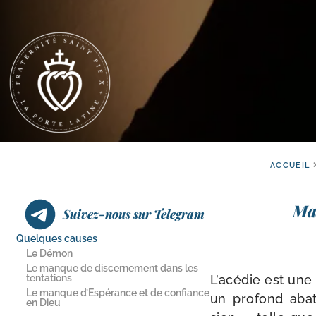
ACCUEIL
Mai
Suivez-nous sur Telegram
Quelques causes
Le Démon
Le manque de discernement dans les
tentations
L’acédie est une 
Le manque d’Espérance et de confiance
un pro­fond abat
en Dieu