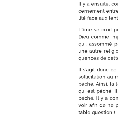
Il y a ensuite, c
cer­ne­ment entre
li­té face aux ten
L’âme se croit pé
Dieu comme impos
qui, assom­mé pa
une autre reli­g
quences de cette
Il s’a­git donc de
sol­li­ci­ta­tion 
péché. Ainsi, la 
qui est péché. Il 
péché. Il y a com
voir afin de ne p
table question !