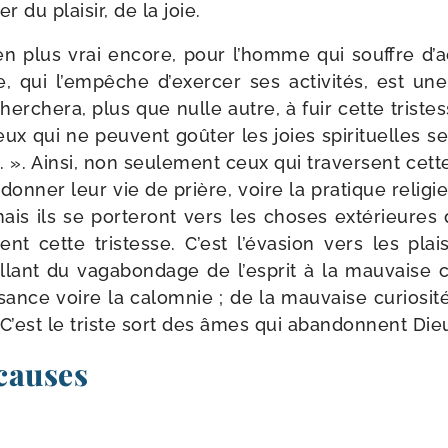
r du plai­sir, de la joie.
en plus vrai encore, pour l’homme qui souffre d’a­c
, qui l’empêche d’exer­cer ses acti­vi­tés, est un
cher­che­ra, plus que nulle autre, à fuir cette tris­t
Ceux qui ne peuvent goû­ter les joies spi­ri­tuelles s
es. ». Ainsi, non seule­ment ceux qui tra­versent ce
on­ner leur vie de prière, voire la pra­tique reli­gi
is ils se por­te­ront vers les choses exté­rieures
gent cette tris­tesse. C’est l’é­va­sion vers les pla
llant du vaga­bon­dage de l’es­prit à la mau­vaise cu
sance voire la calom­nie ; de la mau­vaise curio­si­t
C’est le triste sort des âmes qui aban­donnent Die
causes