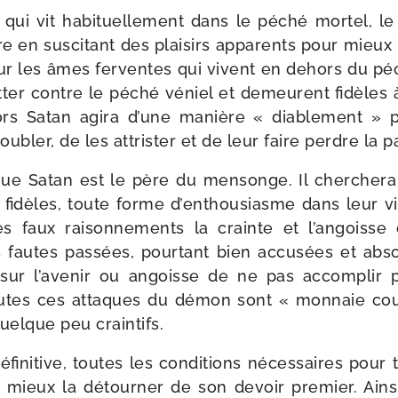
 qui vit habi­tuel­le­ment dans le péché mor­tel, 
e en sus­ci­tant des plai­sirs appa­rents pour mieux l
r les âmes fer­ventes qui vivent en dehors du péc
lut­ter contre le péché véniel et demeurent fidèles
lors Satan agi­ra d’une manière « dia­ble­ment » p
u­bler, de les attris­ter et de leur faire perdre la p
ue Satan est le père du men­songe. Il cher­che­ra
fidèles, toute forme d’en­thou­siasme dans leur vi
des faux rai­son­ne­ments la crainte et l’an­goiss
s fautes pas­sées, pour­tant bien accu­sées et ab
sur l’a­ve­nir ou angoisse de ne pas accom­plir pa
Toutes ces attaques du démon sont « mon­naie cou
uelque peu craintifs.
i­ni­tive, toutes les condi­tions néces­saires pour t
mieux la détour­ner de son devoir pre­mier. Ainsi