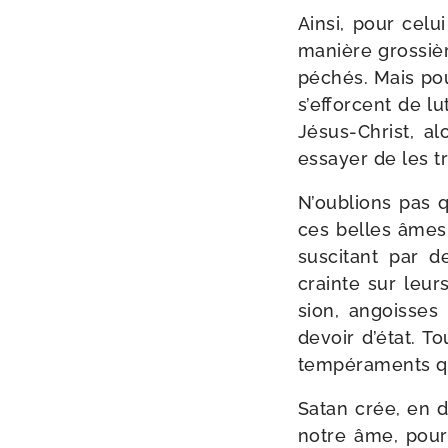
Ainsi, pour celui
manière gros­sièr
péchés. Mais pou
s’ef­forcent de 
Jésus-​Christ, a
essayer de les tro
N’oublions pas q
ces belles âmes 
sus­ci­tant par 
crainte sur leur
sion, angoisses 
devoir d’é­tat. 
tem­pé­ra­ments q
Satan crée, en déf
notre âme, pour 