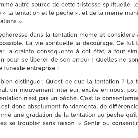
omme autre source de cette tris­tesse spi­ri­tuelle,
 « la ten­ta­tion et le péché », et de la même mani
tations ».
che­resse dans la ten­ta­tion même et consi­dère alo
­sible. La vie spi­ri­tuelle la décou­rage. Ce fut 
r la crainte consé­quente à cet état, a tout sim­
ion pour se libé­rer de son erreur ! Quelles ne so
 funeste entreprise !
 bien dis­tin­guer. Qu’est-​ce que la ten­ta­tion ? La 
au mal, un mou­ve­ment inté­rieur, exci­té en nous, p
ten­ta­tion n’est pas un péché. C’est le consen­te­
est donc abso­lu­ment fon­da­men­tal de dif­fé­ren­cie
me une gra­da­tion de la ten­ta­tion au péché qu’il
as se trou­bler sans rai­son. « Sentir ou consen­tir