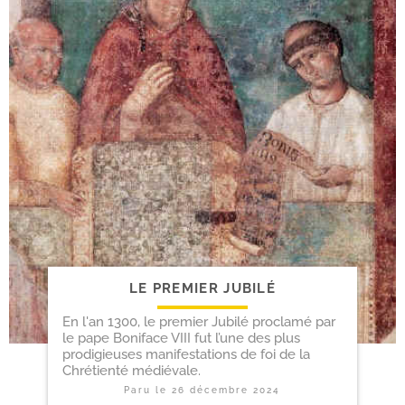
LE PREMIER JUBILÉ
En l'an 1300, le premier Jubilé proclamé par
le pape Boniface VIII fut l’une des plus
prodigieuses manifestations de foi de la
Chrétienté médiévale.
Paru le
26 décembre 2024