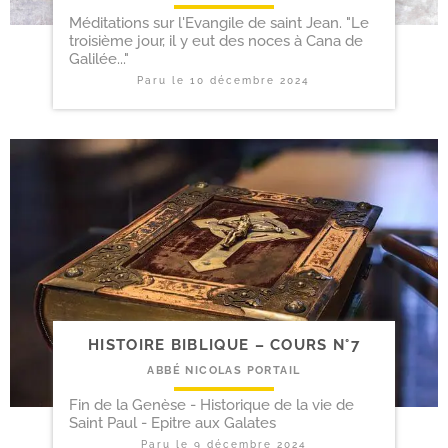
Méditations sur l'Evangile de saint Jean. "Le
troisième jour, il y eut des noces à Cana de
Galilée..."
Paru le
10 décembre 2024
HISTOIRE BIBLIQUE – COURS N°7
ABBÉ NICOLAS PORTAIL
Fin de la Genèse - Historique de la vie de
Saint Paul - Epitre aux Galates
Paru le
9 décembre 2024