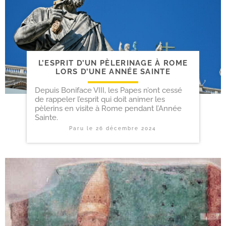
L’ESPRIT D’UN PÈLERINAGE À ROME
LORS D’UNE ANNÉE SAINTE
Depuis Boniface VIII, les Papes n’ont cessé
de rappeler l’esprit qui doit animer les
pèlerins en visite à Rome pendant l’Année
Sainte.
Paru le
26 décembre 2024