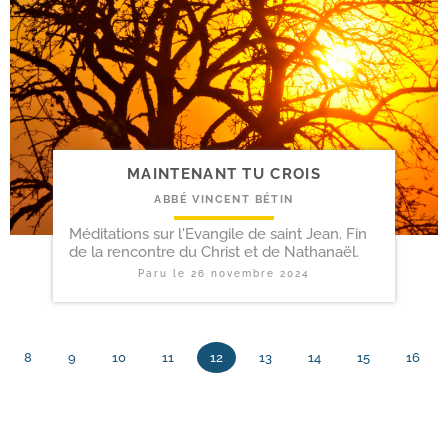
MAINTENANT TU CROIS
ABBÉ VINCENT BÉTIN
Méditations sur l'Evangile de saint Jean. Fin
de la rencontre du Christ et de Nathanaël.
Paru le
26 novembre 2024
8
9
10
11
12
13
14
15
16