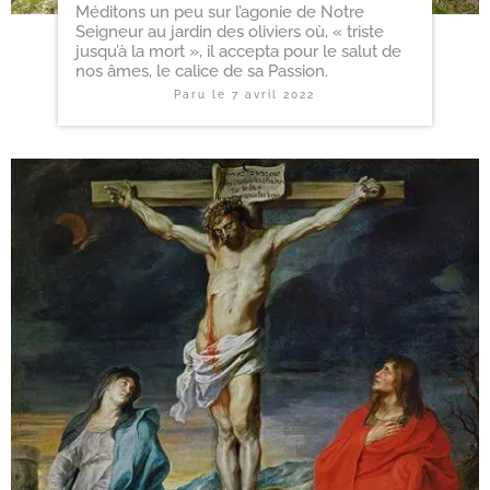
Méditons un peu sur l’agonie de Notre
Seigneur au jardin des oliviers où, « triste
jusqu’à la mort », il accepta pour le salut de
nos âmes, le calice de sa Passion.
Paru le
7 avril 2022