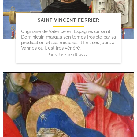
SAINT VINCENT FERRIER
Originaire de Valence en Espagne, ce saint
Dominicain marqua son temps troublé par sa
prédication et ses miracles. Il finit ses jours à
Vannes où il est très vénéré.
Paru le
5 avril 2022