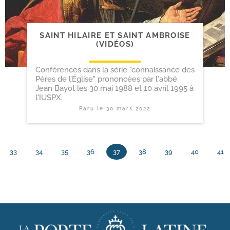
SAINT HILAIRE ET SAINT AMBROISE
(VIDÉOS)
Conférences dans la série "connaissance des
Pères de l’Église" prononcées par l'abbé
Jean Bayot les 30 mai 1988 et 10 avril 1995 à
l'IUSPX.
Paru le
30 mars 2022
33
34
35
36
37
38
39
40
41