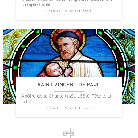
sa triple finalité.
Paru le
19 juillet 2022
SAINT VINCENT DE PAUL
Apôtre de la Charité (1581-1660). Fête le 19
juillet.
Paru le
18 juillet 2022