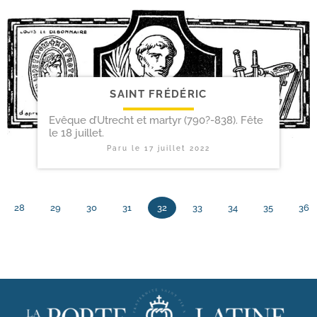
SAINT FRÉDÉRIC
Evêque d’Utrecht et martyr (790?-838). Fête
le 18 juillet.
Paru le
17 juillet 2022
28
29
30
31
32
33
34
35
36