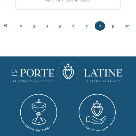
Paru le
1 janvier 2000
2
3
4
5
6
7
8
9
10