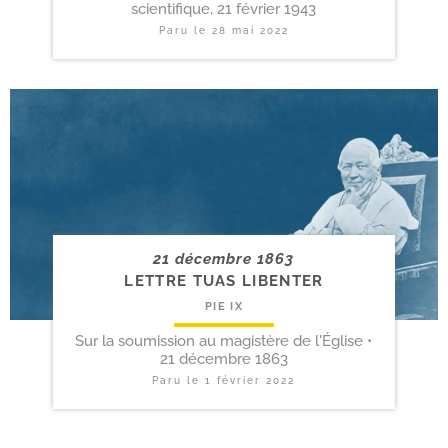
scientifique, 21 février 1943
Paru le
28 mai 2022
21 décembre 1863
LETTRE TUAS LIBENTER
PIE IX
Sur la soumission au magistère de l'Église •
21 décembre 1863
Paru le
1 février 2022