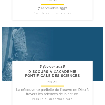
PIE XII
7 septembre 1952
Paru le
24 octobre 2023
8 février 1948
DISCOURS À L’ACADÉMIE
PONTIFICALE DES SCIENCES
PIE XII
La découverte partielle de l'œuvre de Dieu à
travers les sciences de la nature.
Paru le
21 décembre 2022