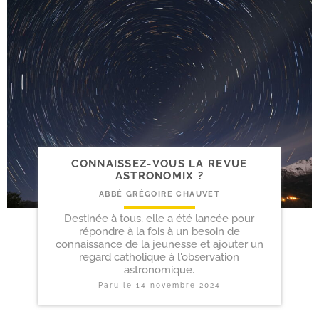
CONNAISSEZ-​VOUS LA REVUE
ASTRONOMIX ?
ABBÉ GRÉGOIRE CHAUVET
Destinée à tous, elle a été lancée pour
répondre à la fois à un besoin de
connaissance de la jeunesse et ajouter un
regard catholique à l'observation
astronomique.
Paru le
14 novembre 2024