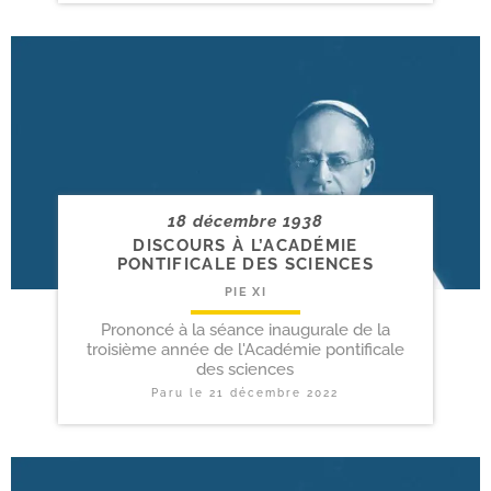
18 décembre 1938
DISCOURS À L’ACADÉMIE
PONTIFICALE DES SCIENCES
PIE XI
Prononcé à la séance inaugurale de la
troisième année de l'Académie pontificale
des sciences
Paru le
21 décembre 2022