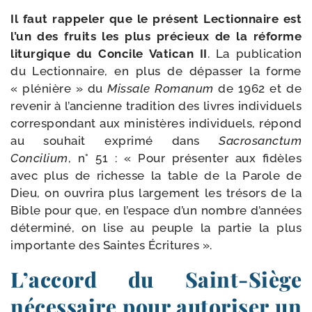
Il faut rap­pe­ler que le pré­sent Lectionnaire est
l’un des fruits les plus pré­cieux de la réforme
litur­gique du Concile Vatican II
. La publi­ca­tion
du Lectionnaire, en plus de dépas­ser la forme
« plé­nière » du
Missale Romanum
de 1962 et de
reve­nir à l’ancienne tra­di­tion des livres indi­vi­duels
cor­res­pon­dant aux minis­tères indi­vi­duels, répond
au sou­hait expri­mé dans
Sacrosanctum
Concilium
, n° 51 : « Pour pré­sen­ter aux fidèles
avec plus de richesse la table de la Parole de
Dieu, on ouvri­ra plus lar­ge­ment les tré­sors de la
Bible pour que, en l’espace d’un nombre d’années
déter­mi­né, on lise au peuple la par­tie la plus
impor­tante des Saintes Écritures ».
L’accord du Saint-​Siège
nécessaire pour autoriser un