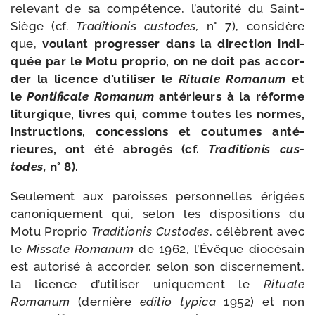
rele­vant de sa com­pé­tence, l’autorité du Saint-​
Siège (cf.
Traditionis cus­todes,
n° 7), consi­dère
que,
vou­lant pro­gres­ser dans la direc­tion indi­
quée par le Motu pro­prio, on ne doit pas accor­
der la licence d’utiliser le
Rituale Romanum
et
le
Pontificale Romanum
anté­rieurs à la réforme
litur­gique, livres qui, comme toutes les normes,
ins­truc­tions, conces­sions et cou­tumes anté­
rieures, ont été abro­gés (cf.
Traditionis cus­
todes,
n° 8).
Seulement aux paroisses per­son­nelles éri­gées
cano­ni­que­ment qui, selon les dis­po­si­tions du
Motu Proprio
Traditionis Custodes
, célèbrent avec
le
Missale Romanum
de 1962, l’Évêque dio­cé­sain
est auto­ri­sé à accor­der, selon son dis­cer­ne­ment,
la licence d’utiliser uni­que­ment le
Rituale
Romanum
(der­nière
edi­tio typi­ca
1952) et non