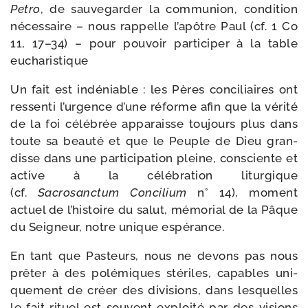
Petro
, de sau­ve­gar­der la com­mu­nion, condi­tion
néces­saire – nous rap­pelle l’apôtre Paul (cf. 1 Co
11, 17–34) – pour pou­voir par­ti­ci­per à la table
eucharistique
Un fait est indé­niable : les Pères conci­liaires ont
res­sen­ti l’urgence d’une réforme afin que la véri­té
de la foi célé­brée appa­raisse tou­jours plus dans
toute sa beau­té et que le Peuple de Dieu gran­
disse dans une par­ti­ci­pa­tion pleine, consciente et
active à la célé­bra­tion litur­gique
(cf.
Sacrosanctum Concilium
n° 14), moment
actuel de l’histoire du salut, mémo­rial de la Pâque
du Seigneur, notre unique espérance.
En tant que Pasteurs, nous ne devons pas nous
prê­ter à des polé­miques sté­riles, capables uni­
que­ment de créer des divi­sions, dans les­quelles
le fait rituel est sou­vent exploi­té par des visions