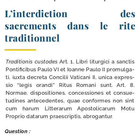
L’interdiction des
sacrements dans le rite
traditionnel
Traditionis cus­todes
Art. 1. Libri litur­gi­ci a sanc­tis
Pontificibus Paulo VI et Ioanne Paulo II pro­mul­ga­
ti, iux­ta decre­ta Concilii Vaticani II, uni­ca expres­
sio “legis oran­di” Ritus Romani sunt. Art. 8.
Normae, dis­po­si­tiones, conces­siones et consue­
tu­dines ante­ce­dentes, quae conformes non sint
cum harum Litterarum Apostolicarum Motu
Proprio data­rum praes­crip­tis, abrogantur.
Question :