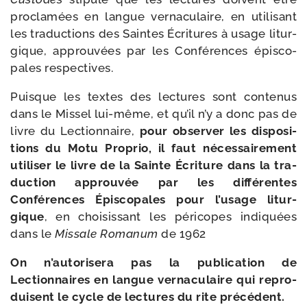
pro­cla­mées en langue ver­na­cu­laire, en uti­li­sant
les tra­duc­tions des Saintes Écritures à usage litur­
gique, approu­vées par les Conférences épis­co­
pales respectives.
Puisque les textes des lec­tures sont conte­nus
dans le Missel lui-​même, et qu’il n’y a donc pas de
livre du Lectionnaire,
pour obser­ver les dis­po­si­
tions du Motu Proprio, il faut néces­sai­re­ment
uti­li­ser le livre de la Sainte Écriture dans la tra­
duc­tion approu­vée par les dif­fé­rentes
Conférences Épiscopales pour l’usage litur­
gique
, en choi­sis­sant les péri­copes indi­quées
dans le
Missale Romanum
de 1962
On n’autorisera pas la publi­ca­tion de
Lectionnaires en langue ver­na­cu­laire qui repro­
duisent le cycle de lec­tures du rite précédent.