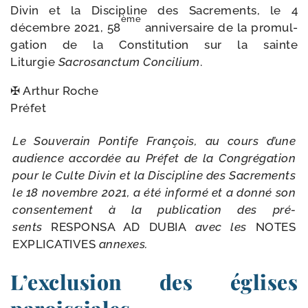
Divin et la Discipline des Sacrements, le 4
ème
décembre 2021, 58
anni­ver­saire de la pro­mul­
ga­tion de la Constitution sur la sainte
Liturgie
Sacrosanctum Concilium
.
✠ Arthur Roche
Préfet
Le Souverain Pontife François, au cours d’une
audience accor­dée au Préfet de la Congrégation
pour le Culte Divin et la Discipline des Sacrements
le 18 novembre 2021, a été infor­mé et a don­né son
consen­te­ment à la publi­ca­tion des pré­
sents
RESPONSA AD DUBIA
avec les
NOTES
EXPLICATIVES
annexes.
L’exclusion des églises