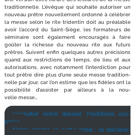
tra­di­tion­nelle. L’évêque qui sou­haite auto­ri­ser un
nou­veau prêtre nou­vel­le­ment ordon­né à célé­brer
la messe selon le rite tri­den­tin doit au préa­lable
avoir l’ac­cord du Saint-​Siège, les for­ma­teurs de
sémi­naire sont éga­le­ment encou­ra­gés à faire
goû­ter la richesse du nou­veau rite aux futurs
prêtres. Suivent enfin quelques autres pré­ci­sions
quand aux res­tric­tions de temps, de lieu et aux
auto­ri­sa­tions, avec notam­ment l’in­ter­dic­tion pour
tout prêtre dire plus d’une seule messe tra­di­tion­
nelle par jour, car l’on estime que les fidèles ont la
pos­si­bi­li­té d’as­sis­ter par ailleurs à la nou­
velle messe…
consul­ter notre dos­sier
Traditionis cus­
todes
Notre charte en cette crise : la décla­ra­