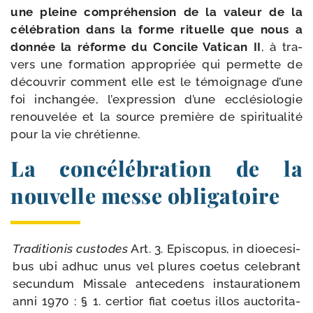
une pleine com­pré­hen­sion de la valeur de la
célé­bra­tion dans la forme rituelle que nous a
don­née la réforme du Concile Vatican II
, à tra­
vers une for­ma­tion appro­priée qui per­mette de
décou­vrir com­ment elle est le témoi­gnage d’une
foi inchan­gée, l’expression d’une ecclé­sio­lo­gie
renou­ve­lée et la source pre­mière de spi­ri­tua­li­té
pour la vie chrétienne.
La concélébration de la
nouvelle messe obligatoire
Traditionis cus­todes
Art. 3. Episcopus, in dioe­ce­si­
bus ubi adhuc unus vel plures coe­tus cele­brant
secun­dum Missale ante­ce­dens ins­tau­ra­tio­nem
anni 1970 : § 1. cer­tior fiat coe­tus illos auc­to­ri­ta­