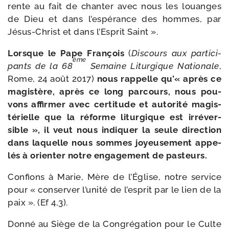
rente au fait de chan­ter avec nous les louanges
de Dieu et dans l’espérance des hommes, par
Jésus-​Christ et dans l’Esprit Saint ».
Lorsque le Pape François
(
Discours aux par­ti­ci­
ème
pants de la 68
Semaine Liturgique Nationale
,
Rome, 24 août 2017)
nous rap­pelle qu’« après ce
magis­tère, après ce long par­cours, nous pou­
vons affir­mer avec cer­ti­tude et auto­ri­té magis­
té­rielle que la réforme litur­gique est irré­ver­
sible », il veut nous indi­quer la seule direc­tion
dans laquelle nous sommes joyeu­se­ment appe­
lés à orien­ter notre enga­ge­ment de pasteurs.
Confions à Marie, Mère de l’Église, notre ser­vice
pour « conser­ver l’unité de l’esprit par le lien de la
paix ». (Ef 4,3).
Donné au Siège de la Congrégation pour le Culte