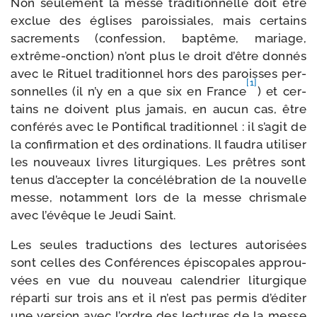
Non seule­ment la messe tra­di­tion­nelle doit être
exclue des églises parois­siales, mais cer­tains
sacre­ments (confes­sion, bap­tême, mariage,
extrême-​onction) n’ont plus le droit d’être don­nés
avec le Rituel tra­di­tion­nel hors des paroisses per­
[1]
son­nelles (il n’y en a que six en France
) et cer­
tains ne doivent plus jamais, en aucun cas, être
confé­rés avec le Pontifical tra­di­tion­nel : il s’a­git de
la confir­ma­tion et des ordi­na­tions. Il fau­dra uti­li­ser
les nou­veaux livres litur­giques. Les prêtres sont
tenus d’ac­cep­ter la concé­lé­bra­tion de la nou­velle
messe, notam­ment lors de la messe chris­male
avec l’é­vêque le Jeudi Saint.
Les seules tra­duc­tions des lec­tures auto­ri­sées
sont celles des Conférences épis­co­pales approu­
vées en vue du nou­veau calen­drier litur­gique
répar­ti sur trois ans et il n’est pas per­mis d’é­di­ter
une ver­sion avec l’ordre des lec­tures de la messe