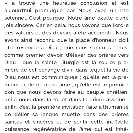
– a trou­vé une heu­reuse conclu­sion et est
aujourd’hui pro­mul­gué par Nous avec un rite
solen­nel. C’est pour­quoi Notre âme exulte d’une
joie sin­cère. Car en cela, nous voyons que l’ordre
des valeurs et des devoirs a été accom­pli : Nous
avons ain­si recon­nu que la place d’honneur doit
être réser­vée à Dieu ; que nous sommes tenus,
comme pre­mier devoir, d’élever des prières vers
Dieu ; que la sainte Liturgie est la source pre­
mière de cet échange divin dans lequel la vie de
Dieu nous est com­mu­ni­quée ; qu’elle est la pre­
mière école de notre âme ; qu’elle est le pre­mier
don que nous devons faire au peuple chré­tien,
uni à nous dans la foi et dans la prière assi­due ;
enfin, c’est la pre­mière invi­ta­tion faite à l’humanité
de délier sa langue muette dans des prières
saintes et sin­cères et de sen­tir cette inef­fable
puis­sance régé­né­ra­trice de l’âme qui est inhé­