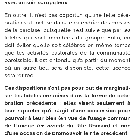
avec un soin scrupuleux.
En outre, il n’est pas oppor­tun qu’une telle célé­
bra­tion soit incluse dans le calen­drier des messes
de la paroisse, puisqu’elle n’est sui­vie que par les
fidèles qui sont membres du groupe. Enfin, on
doit évi­ter qu’elle soit célé­brée en même temps
que les acti­vi­tés pas­to­rales de la com­mu­nau­té
parois­siale. Il est enten­du qu’à par­tir du moment
où un autre lieu sera dis­po­nible, cette licence
sera retirée.
Ces dis­po­si­tions n’ont pas pour but de mar­gi­na­li­
ser les fidèles enra­ci­nés dans la forme de célé­
bra­tion pré­cé­dente : elles visent seule­ment à
leur rap­pe­ler qu’il s’agit d’une conces­sion pour
pour­voir à leur bien
(en vue de l’usage com­mun
de l’unique
lex oran­di
du Rite Romain) et non
d’une occa­sion de pro­mou­voir le rite précédent.