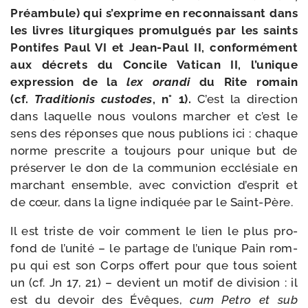
Préambule) qui s’exprime en recon­nais­sant dans
les livres litur­giques pro­mul­gués par les saints
Pontifes Paul VI et Jean-​Paul II, confor­mé­ment
aux décrets du Concile Vatican II, l’unique
expres­sion de la
lex oran­di
du Rite romain
(cf.
Traditionis cus­todes
, n° 1).
C’est la direc­tion
dans laquelle nous vou­lons mar­cher et c’est le
sens des réponses que nous publions ici : chaque
norme pres­crite a tou­jours pour unique but de
pré­ser­ver le don de la com­mu­nion ecclé­siale en
mar­chant ensemble, avec convic­tion d’esprit et
de cœur, dans la ligne indi­quée par le Saint-Père.
Il est triste de voir com­ment le lien le plus pro­
fond de l’unité – le par­tage de l’unique Pain rom­
pu qui est son Corps offert pour que tous soient
un (cf. Jn 17, 21) – devient un motif de divi­sion : il
est du devoir des Évêques,
cum Petro et sub