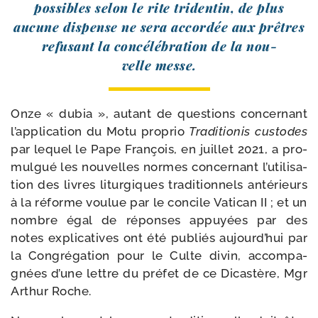
pos­sibles selon le rite tri­den­tin, de plus
aucune dis­pense ne sera accor­dée aux prêtres
refu­sant la concé­lé­bra­tion de la nou­
velle messe.
Onze « dubia », autant de ques­tions concer­nant
l’ap­pli­ca­tion du Motu pro­prio
Traditionis cus­todes
par lequel le Pape François, en juillet 2021, a pro­
mul­gué les nou­velles normes concer­nant l’u­ti­li­sa­
tion des livres litur­giques tra­di­tion­nels anté­rieurs
à la réforme vou­lue par le concile Vatican II ; et un
nombre égal de réponses appuyées par des
notes expli­ca­tives ont été publiés aujourd’­hui par
la Congrégation pour le Culte divin, accom­pa­
gnées d’une lettre du pré­fet de ce Dicastère, Mgr
Arthur Roche.