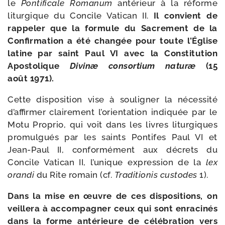
le
Pontificale Romanum
anté­rieur à la réforme
litur­gique du Concile Vatican II.
Il convient de
rap­pe­ler que la for­mule du Sacrement de la
Confirmation a été chan­gée pour toute l’Église
latine par saint Paul VI avec la Constitution
Apostolique
Divinæ consor­tium naturæ
(15
août 1971).
Cette dis­po­si­tion vise à sou­li­gner la néces­si­té
d’affirmer clai­re­ment l’orientation indi­quée par le
Motu Proprio, qui voit dans les livres litur­giques
pro­mul­gués par les saints Pontifes Paul VI et
Jean-​Paul II, confor­mé­ment aux décrets du
Concile Vatican II, l’unique expres­sion de la
lex
oran­di
du Rite romain (cf.
Traditionis cus­todes
1).
Dans la mise en œuvre de ces dis­po­si­tions, on
veille­ra à accom­pa­gner ceux qui sont enra­ci­nés
dans la forme anté­rieure de célé­bra­tion vers