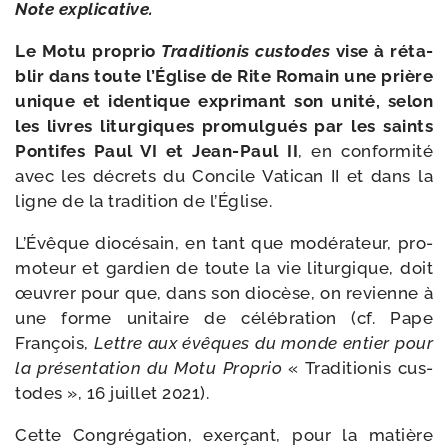
Note expli­ca­tive.
Le Motu pro­prio
Traditionis cus­todes
vise à réta­
blir dans toute l’Église de Rite Romain une prière
unique et iden­tique expri­mant son uni­té, selon
les livres litur­giques pro­mul­gués par les saints
Pontifes Paul VI et Jean-​Paul II
, en confor­mi­té
avec les décrets du Concile Vatican II et dans la
ligne de la tra­di­tion de l’Église.
L’Évêque dio­cé­sain, en tant que modé­ra­teur, pro­
mo­teur et gar­dien de toute la vie litur­gique, doit
œuvrer pour que, dans son dio­cèse, on revienne à
une forme uni­taire de célé­bra­tion (cf. Pape
François,
Lettre aux évêques du monde entier pour
la pré­sen­ta­tion du Motu Proprio
« Traditionis cus­
todes », 16 juillet 2021).
Cette Congrégation, exer­çant, pour la matière