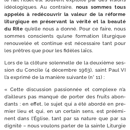
idéo­lo­giques. Au contraire,
nous sommes tous
appe­lés à redé­cou­vrir la valeur de la réforme
litur­gique en pré­ser­vant la véri­té et la beau­té
du Rite
qu’elle nous a don­né. Pour ce faire, nous
sommes conscients qu’une for­ma­tion litur­gique
renou­ve­lée et conti­nue est néces­saire tant pour
les prêtres que pour les fidèles laïcs.
Lors de la clô­ture solen­nelle de la deuxième ses­
sion du Concile (4 décembre 1963), saint Paul VI
l’a expri­mé de la manière sui­vante (n° 11) :
« Cette dis­cus­sion pas­sion­née et com­plexe n’a
d’ailleurs pas man­qué de por­ter des fruits abon­
dants : en effet, le sujet qui a été abor­dé en pre­
mier lieu et qui, en un cer­tain sens, est pré­émi­
nent dans l’Église, tant par sa nature que par sa
digni­té – nous vou­lons par­ler de la sainte Liturgie