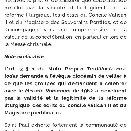
nel avec le prêtre, de s’assurer que cette atti­tude
n’exclut pas la vali­di­té et la légi­ti­mi­té de la
réforme litur­gique, les dic­tats du Concile Vatican
II et du Magistère des Souverains Pontifes, et de
l’accompagner vers une com­pré­hen­sion de la
valeur de la concé­lé­bra­tion, en par­ti­cu­lier lors de
la Messe chrismale.
Note expli­ca­tive.
L’art. 3 § 1 du Motu Proprio
Traditionis cus­
todes
demande à l’évêque dio­cé­sain de veiller à
ce que les groupes qui demandent à célé­brer
avec le
Missale Romanum
de 1962 « n’excluent
pas la vali­di­té et la légi­ti­mi­té de la réforme
litur­gique, des écrits du concile Vatican II et du
Magistère pontifical ».
Saint Paul exhorte for­te­ment la com­mu­nau­té de