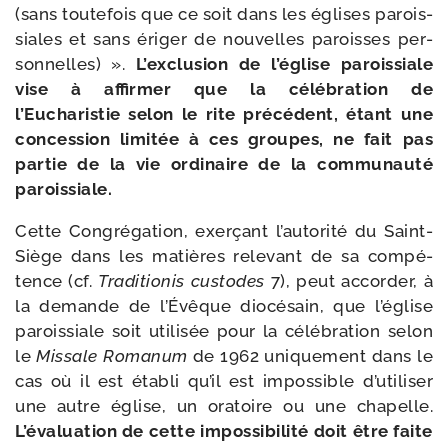
(sans tou­te­fois que ce soit dans les églises parois­
siales et sans éri­ger de nou­velles paroisses per­
son­nelles) ».
L’exclusion de l’église parois­siale
vise à affir­mer que la célé­bra­tion de
l’Eucharistie selon le rite pré­cé­dent, étant une
conces­sion limi­tée à ces groupes, ne fait pas
par­tie de la vie ordi­naire de la com­mu­nau­té
paroissiale.
Cette Congrégation, exer­çant l’autorité du Saint-​
Siège dans les matières rele­vant de sa com­pé­
tence (cf.
Traditionis cus­todes
7), peut accor­der, à
la demande de l’Évêque dio­cé­sain, que l’église
parois­siale soit uti­li­sée pour la célé­bra­tion selon
le
Missale Romanum
de 1962 uni­que­ment dans le
cas où il est éta­bli qu’il est impos­sible d’utiliser
une autre église, un ora­toire ou une cha­pelle.
L’évaluation de cette impos­si­bi­li­té doit être faite