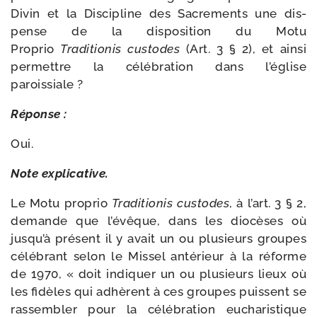
Divin et la Discipline des Sacrements une dis­
pense de la dis­po­si­tion du Motu
Proprio
Traditionis cus­todes
(Art. 3 § 2), et ain­si
per­mettre la célé­bra­tion dans l’église
paroissiale ?
Réponse :
Oui.
Note expli­ca­tive.
Le Motu pro­prio
Traditionis cus­todes
, à l’art. 3 § 2,
demande que l’évêque, dans les dio­cèses où
jusqu’à pré­sent il y avait un ou plu­sieurs groupes
célé­brant selon le Missel anté­rieur à la réforme
de 1970, « doit indi­quer un ou plu­sieurs lieux où
les fidèles qui adhèrent à ces groupes puissent se
ras­sem­bler pour la célé­bra­tion eucha­ris­tique