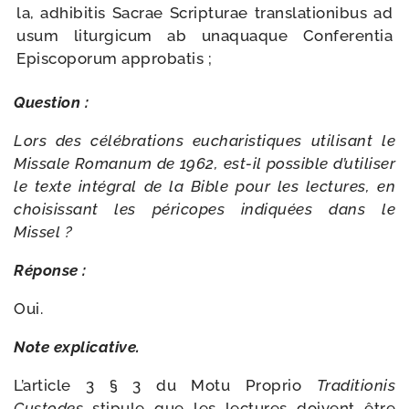
la, adhi­bi­tis Sacrae Scripturae trans­la­tio­ni­bus ad
usum litur­gi­cum ab una­quaque Conferentia
Episcoporum approbatis ;
Question :
Lors des célé­bra­tions eucha­ris­tiques uti­li­sant le
Missale Romanum de 1962, est-​il pos­sible d’utiliser
le texte inté­gral de la Bible pour les lec­tures, en
choi­sis­sant les péri­copes indi­quées dans le
Missel ?
Réponse :
Oui.
Note expli­ca­tive.
L’article 3 § 3 du Motu Proprio
Traditionis
Custodes
sti­pule que les lec­tures doivent être