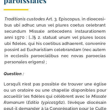
paroissiales
Traditionis cus­todes
Art. 3. Episcopus, in dioe­ce­si­
bus ubi adhuc unus vel plures coe­tus cele­brant
secun­dum Missale ante­ce­dens ins­tau­ra­tio­nem
anni 1970 : […]§ 2. sta­tuat unum vel plures locos
ubi fideles, qui his coe­ti­bus adhaerent, conve­nire
pos­sint ad Eucharistiam cele­bran­dam (nec autem
in eccle­siis paroe­cia­li­bus nec novas paroe­cias
per­so­nales erigens) ;
Question :
Lorsqu’il n’est pas pos­sible de trou­ver une église
ou un ora­toire ou une cha­pelle dis­po­nibles pour
accueillir les fidèles qui célèbrent avec le
Missale
Romanum
(
Editio typi­ca
1962), l’évêque dio­cé­sain
peut-​il deman­der à la Congrégation pour le Culte