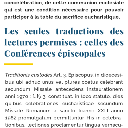
concé­lé­bra­tion, de cette com­mu­nion ecclé­siale
qui est une condi­tion néces­saire pour pou­voir
par­ti­ci­per à la table du sacri­fice eucharistique.
Les seules traductions des
lectures permises : celles des
Conférences épiscopales
Traditionis cus­todes
Art. 3. Episcopus, in dioe­ce­si­
bus ubi adhuc unus vel plures coe­tus cele­brant
secun­dum Missale ante­ce­dens ins­tau­ra­tio­nem
anni 1970 : […]§ 3. consti­tuat, in loco sta­tu­to, dies
qui­bus cele­bra­tiones eucha­ris­ti­cae secun­dum
Missale Romanum a sanc­to Ioanne XXIII anno
1962 pro­mul­ga­tum per­mit­tun­tur. His in cele­bra­
tio­ni­bus, lec­tiones pro­cla­men­tur lin­gua ver­na­cu­