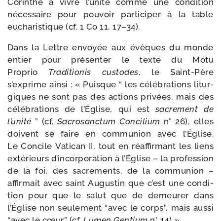
Corinthe à vivre l’unité comme une condi­tion
néces­saire pour pou­voir par­ti­ci­per à la table
eucha­ris­tique (cf. 1 Co 11, 17–34).
Dans la Lettre envoyée aux évêques du monde
entier pour pré­sen­ter le texte du Motu
Proprio
Traditionis cus­todes
, le Saint-​Père
s’exprime ain­si : « Puisque “ les célé­bra­tions litur­
giques ne sont pas des actions pri­vées, mais des
célé­bra­tions de l’Église, qui est
sacre­ment de
l’unité
” (cf.
Sacrosanctum Concilium
n° 26), elles
doivent se faire en com­mu­nion avec l’Église.
Le Concile Vatican II, tout en réaf­fir­mant les liens
exté­rieurs d’incorporation à l’Église – la pro­fes­sion
de la foi, des sacre­ments, de la com­mu­nion –
affir­mait avec saint Augustin que c’est une condi­
tion pour que le salut que de demeu­rer dans
l’Église non seule­ment “avec le corps”, mais aus­si
“avec le cœur” (cf.
Lumen Gentium
n° 14) ».