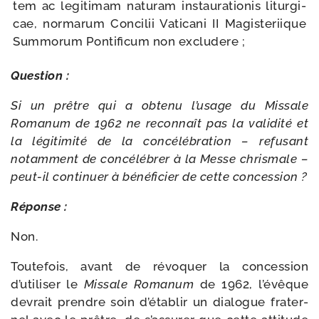
tem ac legi­ti­mam natu­ram ins­tau­ra­tio­nis litur­gi­
cae, nor­ma­rum Concilii Vaticani II Magisteriique
Summorum Pontificum non excludere ;
Question :
Si un prêtre qui a obte­nu l’usage du Missale
Romanum de 1962 ne recon­naît pas la vali­di­té et
la légi­ti­mi­té de la concé­lé­bra­tion – refu­sant
notam­ment de concé­lé­brer à la Messe chris­male –
peut-​il conti­nuer à béné­fi­cier de cette concession ?
Réponse :
Non.
Toutefois, avant de révo­quer la conces­sion
d’utiliser le
Missale Romanum
de 1962, l’évêque
devrait prendre soin d’établir un dia­logue fra­ter­