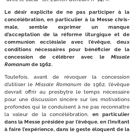
Le désir expli­cite de ne pas par­ti­ci­per à la
concé­lé­bra­tion, en par­ti­cu­lier à la Messe chris­
male, semble expri­mer un manque
d’acceptation de la réforme litur­gique et de
com­mu­nion ecclé­siale avec l’évêque, deux
condi­tions néces­saires pour béné­fi­cier de la
conces­sion de célé­brer avec le
Missale
Romanum
de 1962.
Toutefois, avant de révo­quer la conces­sion
d’utiliser le
Missale Romanum
de 1962, l’évêque
devrait offrir au pres­bytre le temps néces­saire
pour une dis­cus­sion sin­cère sur les moti­va­tions
pro­fondes qui le conduisent à ne pas recon­naître
la valeur de la concé­lé­bra­tion,
en par­ti­cu­lier
dans la Messe pré­si­dée par l’évêque, en l’invitant
à faire l’expérience, dans le geste élo­quent de la