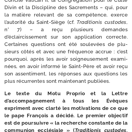
Concile Vatican II, la Congrégation pour le Culte
Divin et la Discipline des Sacrements – qui, pour
la matière rele­vant de sa com­pé­tence, exerce
l’autorité du Saint-​Siège (cf.
Traditionis cus­todes
,
n° 7) – a reçu plu­sieurs demandes
d’éclaircissement sur son appli­ca­tion cor­recte.
Certaines ques­tions ont été sou­le­vées de plu­
sieurs côtés et avec une fré­quence accrue : c’est
pour­quoi, après les avoir soi­gneu­se­ment exa­mi­
nées, en avoir infor­mé le Saint-​Père et avoir reçu
son assen­ti­ment, les réponses aux ques­tions les
plus récur­rentes sont main­te­nant publiées.
Le texte du Motu Proprio et la Lettre
d’accompagnement à tous les Évêques
expriment avec clar­té les moti­va­tions de ce que
le pape François a déci­dé. Le pre­mier objec­tif
est de pour­suivre « la recherche constante de la
com­mu­nion ecclé­siale » (
Traditionis cus­todes
,