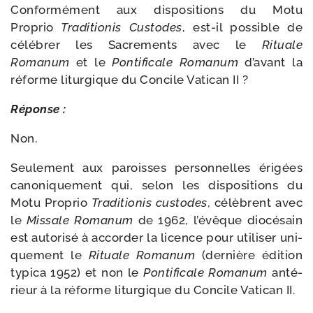
Conformément aux dis­po­si­tions du Motu
Proprio
Traditionis Custodes
, est-​il pos­sible de
célé­brer les Sacrements avec le
Rituale
Romanum
et le
Pontificale Romanum
d’avant la
réforme litur­gique du Concile Vatican II ?
Réponse :
Non.
Seulement aux paroisses per­son­nelles éri­gées
cano­ni­que­ment qui, selon les dis­po­si­tions du
Motu Proprio
Traditionis cus­todes
, célèbrent avec
le
Missale Romanum
de 1962, l’évêque dio­cé­sain
est auto­ri­sé à accor­der la licence pour uti­li­ser uni­
que­ment le
Rituale Romanum
(der­nière édi­tion
typi­ca 1952) et non le
Pontificale Romanum
anté­
rieur à la réforme litur­gique du Concile Vatican II.