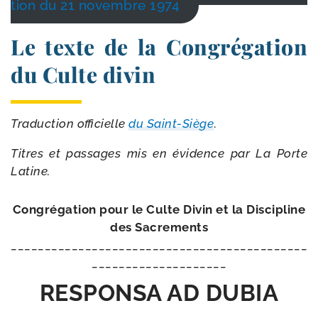
tion du 21 novembre 1974
Le texte de la Congrégation
du Culte divin
Traduction offi­cielle
du Saint-​Siège
.
Titres et pas­sages mis en évi­dence par La Porte
Latine.
Congrégation pour le Culte Divin et la Discipline
des Sacrements
_​_​_​_​_​_​_​_​_​_​_​_​_​_​_​_​_​_​_​_​_​_​_​_​_​_​_​_​_​_​_​_​_​_​_​_​_​_​_​_​_​_​_​_​
_​_​_​_​_​_​_​_​_​_​_​_​_​_​_​_​_​_​_​_​
RESPONSA AD DUBIA