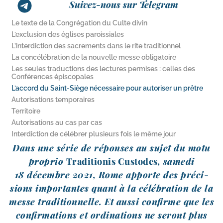
Suivez-nous sur Telegram
Le texte de la Congrégation du Culte divin
L’exclusion des églises paroissiales
L’interdiction des sacrements dans le rite traditionnel
La concélébration de la nouvelle messe obligatoire
Les seules traductions des lectures permises : celles des
Conférences épiscopales
L’accord du Saint-​Siège nécessaire pour autoriser un prêtre
Autorisations temporaires
Territoire
Autorisations au cas par cas
Interdiction de célébrer plusieurs fois le même jour
Dans une série de réponses au sujet du motu
pro­prio
Traditionis Custodes
, same­di
18 décembre 2021, Rome apporte des pré­ci­
sions impor­tantes quant à la célé­bra­tion de la
messe tra­di­tion­nelle. Et aus­si confirme que les
confir­ma­tions et ordi­na­tions ne seront plus