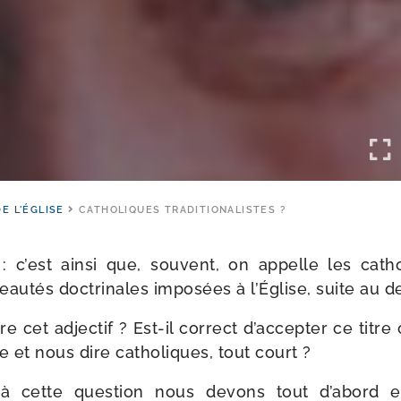
DE L'ÉGLISE
CATHOLIQUES TRADITIONALISTES ?
: c’est ain­si que, sou­vent, on appelle les catho
au­tés doc­tri­nales impo­sées à l’Église, suite au de
 cet adjec­tif ? Est-​il cor­rect d’ac­cep­ter ce titre o
 et nous dire catho­liques, tout court ?
 cette ques­tion nous devons tout d’a­bord e