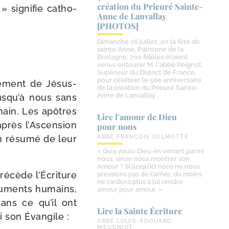
création du Prieuré Sainte-​
» signi­fie catho­
Anne de Lanvallay
[PHOTOS]
Dimanche 26 juillet, en la fête de
sainte Anne, Patronne de la
Bretagne, 700 fidèles étaient
venus entourer M. l'abbé Peignot,
Supérieur du District de France,
pour célébrer le 50e anniversaire
nement de Jésus-​
de la création du Prieuré Sainte-
Anne de Lanvallay
jusqu’à nous sans
main. Les apôtres
Lire l’amour de Dieu
après l’Ascension
pour nous
 résu­mé de leur
ABBÉ FRANÇOIS DELMOTTE
« Qu’a voulu Dieu en venant parmi
nous, sinon nous montrer son
Amour ? Si jusqu’ici nous ne nous
ré­cède l’Écriture
pressions pas de l’aimer, du moins
ne tardons plus à lui rendre
tru­ments humains,
amour pour amour. »
dans ce qu’il ont
Lire la Sainte Écriture
i son Évangile :
ABBÉ LOUIS-EDOUARD
MEUGNIOT