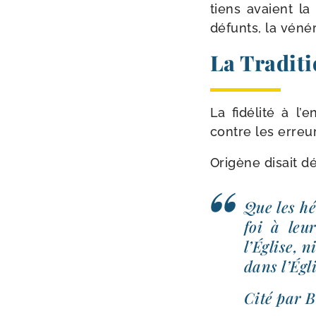
tiens avaient la
défunts, la véné­r
La Traditi
La fidé­li­té à l
contre les erreur
Origène disait déj
Que les hé
foi à leur
l’Église, n
dans l’Égl
Cité par 