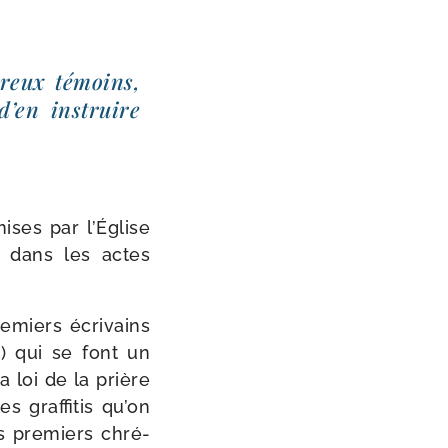
­breux témoins,
’en ins­truire
mises par l’Église
, dans les actes
­miers écri­vains
ns) qui se font un
la loi de la prière
s graf­fi­tis qu’on
s pre­miers chré­