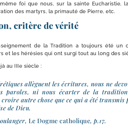
 même foi que nous, sur la sainte Eucharistie, l
a­tion des mar­tyrs, la pri­mau­té de Pierre, etc.
on, critère de vérité
’enseignement de la Tradition a tou­jours été un cr
s et les héré­sies qui ont sur­gi tout au long des si
à au IIIe siècle :
ré­tiques allèguent les écri­tures, nous ne devo
s paroles, ni nous écar­ter de la tra­di­tion
i croire autre chose que ce qui a été trans­mis 
ise de Dieu.
Boulanger,
Le Dogme catho­lique
, p.17.