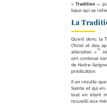
«
Tradition
», p
lique qui se réfèr
La Traditi
Qu’est donc la T
Christ et des ap
[1]
alté­ra­tion. »
Jé
ont conti­nué so
de Notre-​Seigneu
prédication.
Il en résulte que
Sainte et qui en 
tout en étant in
recueilli eux-​m