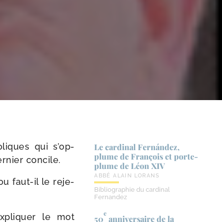
­liques qui s’op­
Le cardinal Fernández,
plume de François et porte-​
r­nier concile.
plume de Léon XIV
ABBÉ ALAIN LORANS
u faut-​il le reje­
Bibliographie du cardinal
Fernandez
e
xpli­quer le mot
50
anniversaire de la