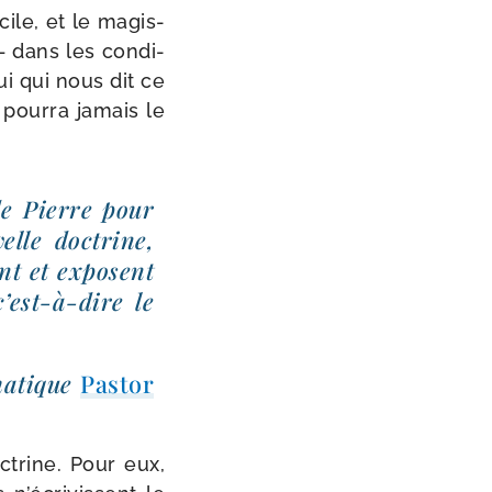
ile, et le magis­
e – dans les condi­
lui qui nous dit ce
 pour­ra jamais le
 de Pierre pour
elle doc­trine,
ent et exposent
est-​à-​dire le
ma­tique
Pastor
c­trine. Pour eux,