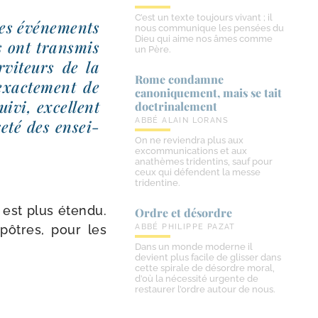
C’est un texte toujours vivant ; il
es évé­ne­ments
nous communique les pensées du
Dieu qui aime nos âmes comme
s ont trans­mis
un Père.
­vi­teurs de la
Rome condamne
exac­te­ment de
canoniquement, mais se tait
ui­vi, excellent
doctrinalement
ABBÉ ALAIN LORANS
e­té des ensei­
On ne reviendra plus aux
excommunications et aux
anathèmes tridentins, sauf pour
ceux qui défendent la messe
tridentine.
 est plus éten­du.
Ordre et désordre
apôtres, pour les
ABBÉ PHILIPPE PAZAT
Dans un monde moderne il
devient plus facile de glisser dans
cette spirale de désordre moral,
d’où la nécessité urgente de
restaurer l’ordre autour de nous.