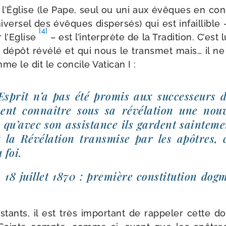
 l’Église (le Pape, seul ou uni aux évêques en conc
i­ver­sel des évêques dis­per­sés) qui est infaillibl
[4]
r l’Eglise
– est l’interprète de la Tradition. C’est 
du dépôt révé­lé et qui nous le trans­met mais… il ne
me le dit le concile Vatican I :
Esprit n’a pas été pro­mis aux suc­ces­seurs
sent connaître sous sa révé­la­tion une nou­v
qu’a­vec son assis­tance ils gardent sain­te­m
nt la Révélation trans­mise par les apôtres, c’
 foi.
, 18 juillet 1870 : pre­mière consti­tu­tion dog­
s­tants, il est très impor­tant de rap­pe­ler cette do