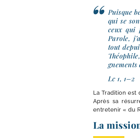
Puisque be
qui se son
ceux qui f
Parole, j’
tout depuis
Théophile,
gne­ments 
Lc 1, 1–2
La Tradition est 
Après sa résur­r
entre­te­nir « du
La missio