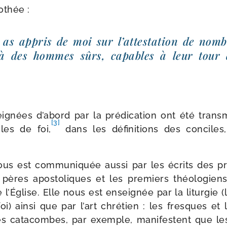
othée :
as appris de moi sur l’at­tes­ta­tion de nom
e à des hommes sûrs, capables à leur tour d
2
i­gnées d’abord par la pré­di­ca­tion ont été trans­
[3]
les de foi,
dans les défi­ni­tions des conciles
us est com­mu­ni­quée aus­si par les écrits des pre
 pères apos­to­liques et les pre­miers théo­lo­gie
l’Église. Elle nous est ensei­gnée par la litur­gie (
oi) ain­si que par l’art chré­tien : les fresques et le
s cata­combes, par exemple, mani­festent que le