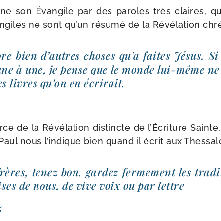
ine son Évangile par des paroles très claires, 
ngiles ne sont qu’un résu­mé de la Révélation chré
ore bien d’autres choses qu’a faites Jésus. Si 
une à une, je pense que le monde lui-​même ne su
es livres qu’on en écrirait.
rce de la Révélation dis­tincte de l’Écriture Sain
t Paul nous l’indique bien quand il écrit aux Thessal
frères, tenez bon, gar­dez fer­me­ment les tra­d
ses de nous, de vive voix ou par lettre
5