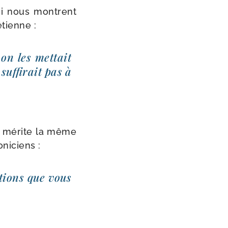
qui nous montrent
tienne :
on les met­tait
f­fi­rait pas à
te, mérite la même
oniciens :
i­tions que vous