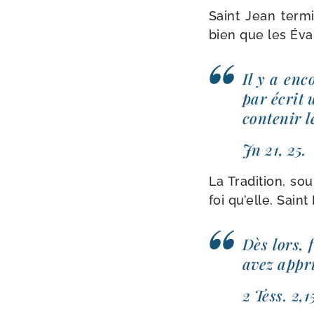
Saint Jean ter­m
bien que les Éva
Il y a enc
par écrit 
conte­nir l
Jn 21, 25.
La Tradition, sou
foi qu’elle. Sain
Dès lors, 
avez appri
2 Tess. 2,1