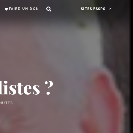
FAIRE UN DON
SITES FSSPX
istes ?
INUTES