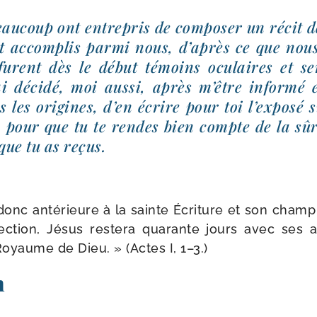
au­coup ont entre­pris de com­po­ser un récit d
t accom­plis par­mi nous, d’a­près ce que nou
urent dès le début témoins ocu­laires et ser
ai déci­dé, moi aus­si, après m’être infor­mé 
 les ori­gines, d’en écrire pour toi l’ex­po­sé s
 pour que tu te rendes bien compte de la sûr
que tu as reçus.
donc anté­rieure à la sainte Écriture et son champ
ec­tion, Jésus res­te­ra qua­rante jours avec ses 
 Royaume de Dieu. » (Actes I, 1–3.)
n