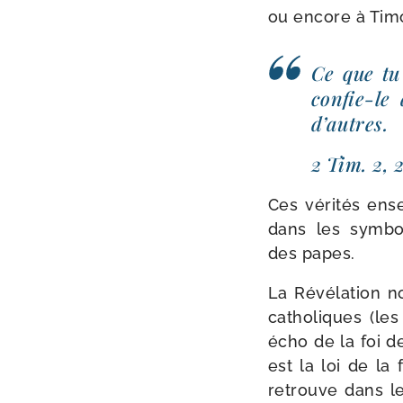
ou encore à Tim
Ce que tu 
confie-​l
d’autres.
2 Tim. 2, 
Ces véri­tés ense
dans les sym­bo
des papes.
La Révélation no
catho­liques (les
écho de la foi de 
est la loi de la f
retrouve dans le