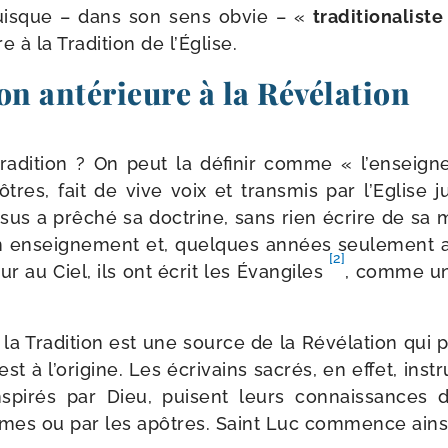
uisque – dans son sens obvie – «
tra­di­tio­na­liste
e à la Tradition de l’Église.
on antérieure à la Révélation
radition ? On peut la défi­nir comme « l’enseig
ôtres, fait de vive voix et trans­mis par l’Eglise 
sus a prê­ché sa doc­trine, sans rien écrire de sa 
n ensei­gne­ment et, quelques années seule­ment 
[2]
r au Ciel, ils ont écrit les Évangiles
, comme un
 la Tradition est une source de la Révélation qui p
est à l’origine. Les écri­vains sacrés, en effet, ins­
s­pi­rés par Dieu, puisent leurs connais­sances 
êmes ou par les apôtres. Saint Luc com­mence ain­s