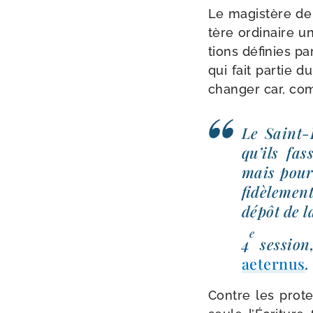
Le magis­tère de
tère ordi­naire un
tions défi­nies pa
qui fait par­tie 
chan­ger car, com
Le Saint-​
qu’ils fas
mais pour 
fidè­le­me
dépôt de la
e
4
ses­sion
aeter­nus
.
Contre les pro­te