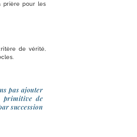
a prière pour les
i­tère de véri­té,
ècles.
ns pas ajou­ter
 pri­mi­tive de
par suc­ces­sion