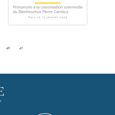
Prononcée à la canonisation solennelle
du Bienheureux Pierre Canisius.
Paru le
11 janvier 2023
46
47