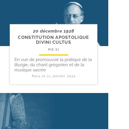
20 décembre 1928
CONSTITUTION APOSTOLIQUE
DIVINI CULTUS
PIE XI
En vue de promouvoir la pratique de la
liturgie, du chant grégorien et de la
musique sacrée
Paru le
11 janvier 2023