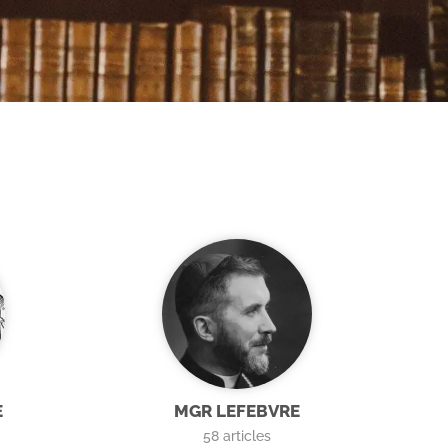
E
MGR LEFEBVRE
58
articles