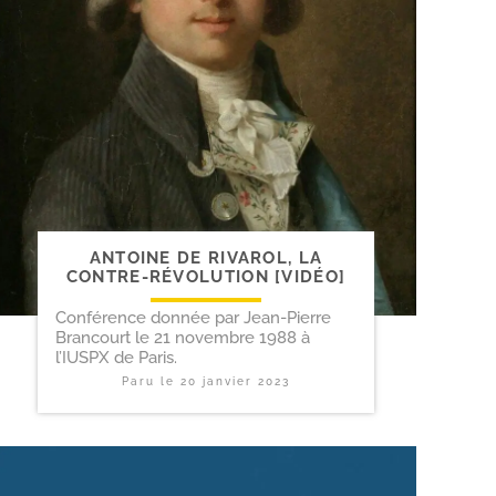
ANTOINE DE RIVAROL, LA
CONTRE-​RÉVOLUTION [VIDÉO]
Conférence donnée par Jean-Pierre
Brancourt le 21 novembre 1988 à
l’IUSPX de Paris.
Paru le
20 janvier 2023