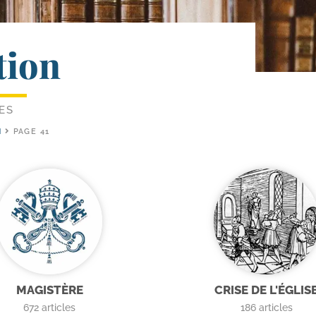
tion
ES
N
PAGE 41
MAGISTÈRE
CRISE DE L'ÉGLIS
672
articles
186
articles