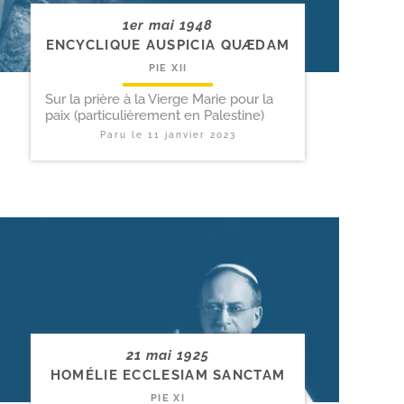
1er mai 1948
ENCYCLIQUE AUSPICIA QUÆDAM
PIE XII
Sur la prière à la Vierge Marie pour la
paix (particulièrement en Palestine)
Paru le
11 janvier 2023
21 mai 1925
HOMÉLIE ECCLESIAM SANCTAM
PIE XI