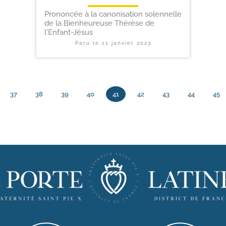
Prononcée à la canonisation solennelle
de la Bienheureuse Thérèse de
l'Enfant-Jésus
Paru le
11 janvier 2023
37
38
39
40
41
42
43
44
45