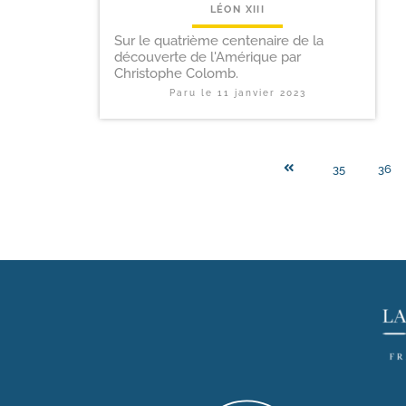
LÉON XIII
Sur le quatrième centenaire de la
découverte de l'Amérique par
Christophe Colomb.
Paru le
11 janvier 2023
35
36