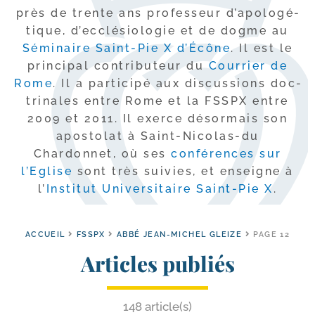
près de trente ans pro­fes­seur d’a­po­lo­gé­
tique, d’ec­clé­sio­lo­gie et de dogme au
Séminaire Saint-​Pie X d’Écône
. Il est le
prin­ci­pal contri­bu­teur du
Courrier de
Rome
. Il a par­ti­ci­pé aux dis­cus­sions doc­
tri­nales entre Rome et la FSSPX entre
2009 et 2011. Il exerce désor­mais son
apos­to­lat à Saint-​Nicolas-​du
Chardonnet, où ses
confé­rences sur
l’Eglise
sont très sui­vies, et enseigne à
l’
Institut Universitaire Saint-​Pie X
.
ACCUEIL
FSSPX
ABBÉ JEAN-MICHEL GLEIZE
PAGE 12
Articles publiés
148 article(s)