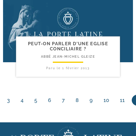
PEUT-​ON PARLER D’UNE EGLISE
CONCILIAIRE ?
ABBÉ JEAN-MICHEL GLEIZE
Paru le
1 février 2013
3
4
5
6
7
8
9
10
11