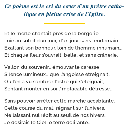
Ce poème est le cri du cœur d’un prêtre catho­
lique en pleine crise de l’Eglise.
Et le merle chan­tait près de la ber­ge­rie
Joie au soleil d’un jour, d’un jour sans len­de­main
Exaltant son bon­heur, loin de l’homme inhu­main…
Et chaque fleur s’ou­vrait, belle, et sans crânerie…
Vallon du sou­ve­nir… émou­vante caresse
Silence lumi­neux… que l’an­goisse étrei­gnait,
Où l’on a vu som­brer l’astre qui s’é­tei­gnait,
Sentant mon­ter en soi l’im­pla­cable détresse…
Sans pou­voir arrê­ter cette marche acca­blante,
Cette course du mal, régnant sur l’u­ni­vers,
Ne lais­sant nul répit au seuil de nos hivers,
Je dési­rais le Ciel, ô terre délirante…