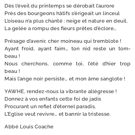
Dès l’é­veil du prin­temps se déro­bait l’au­rore
Près des bour­geons hâtifs s’é­ri­geait un lin­ceul
L’oiseau n’a plus chan­té : neige et nature en deuil,
La gelée a rom­pu des fleurs prêtes d’éclore…
Présage d’a­ve­nir, cher moi­neau qui trem­blote !
Ayant froid, ayant faim… ton nid reste un tom­
beau !
Nous cher­chons, comme toi, l’é­té d’hier trop
beau !
Mais l’ange noir per­siste… et mon âme sanglote !
YAWHE, rendez-​nous la vibrante allé­gresse !
Donnez à vos enfants cette foi de jadis
Procurant un reflet d’é­ter­nel para­dis,
L’Eglise veut revivre… et ban­nir la tristesse.
Abbé Louis Coache