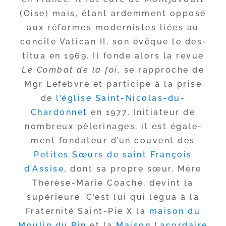
(Oise) mais, étant ardem­ment oppo­sé
aux réformes moder­nistes liées au
concile Vatican II, son évêque le des­
ti­tua en 1969. Il fonde alors la revue
Le Combat de la foi,
se rap­proche de
Mgr Lefebvre et par­ti­cipe à la prise
de
l’é­glise Saint-​Nicolas-​du-​
Chardonnet
en 1977. Initiateur de
nom­breux pèle­ri­nages, il est éga­le­
ment fon­da­teur d’un couvent des
Petites Sœurs de saint François
d’Assise
, dont sa propre sœur, Mère
Thérèse-​Marie Coache, devint la
supé­rieure. C’est lui qui légua à la
Fraternité Saint-​Pie X la
mai­son du
Moulin du Pin
et la
Maison Lacordaire