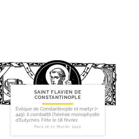
SAINT FLAVIEN DE
CONSTANTINOPLE
Évêque de Constantinople et martyr (+
449). Il combattit l'hérésie monophysite
d'Eutychès. Fête le 18 février.
Paru le
17 février 2023