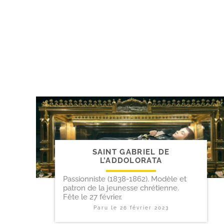
SAINT GABRIEL DE
L’ADDOLORATA
Passionniste (1838-1862). Modèle et
patron de la jeunesse chrétienne.
Fête le 27 février.
Paru le
26 février 2023