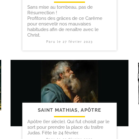
Sans mise au tombeau, pas de
Résurrection !
Profitons des grâces de ce Carême
pour ensevelir nos mauvaises
habitudes afin de renaître avec le
Christ.
Paru le
27 février 2023
SAINT MATHIAS, APÔTRE
Apôtre (Ier siècle). Qui fut choisit par le
sort pour prendre la place du traitre
Judas. Fête le 24 février.