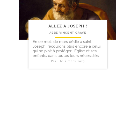
ALLEZ À JOSEPH !
ABBÉ VINCENT GRAVE
En ce mois de mars dédié à saint
Joseph, recourons plus encore à celui
qui se plaît à protéger l'Eglise et ses
enfants, dans toutes leurs nécessités.
Paru le
1 mars 2023