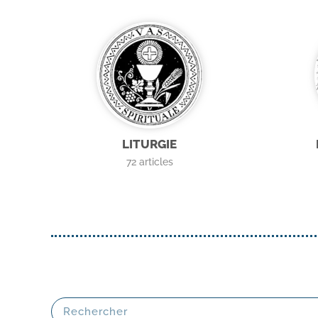
LITURGIE
72
articles