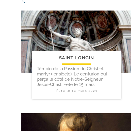
SAINT LONGIN
Témoin de la Passion du Christ et
martyr (Ier siècle). Le centurion qui
perça le côté de Notre-Seigneur
Jésus-Christ. Fête le 15 mars.
Paru le
14 mars 2023