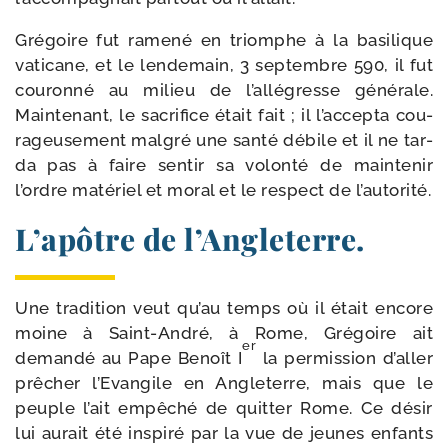
Grégoire fut rame­né en triomphe à la basi­lique
vati­cane, et le len­de­main, 3 sep­tembre 590, il fut
cou­ron­né au milieu de l’allégresse géné­rale.
Maintenant, le sacri­fice était fait ; il l’accepta cou­
ra­geu­se­ment mal­gré une san­té débile et il ne tar­
da pas à faire sen­tir sa volon­té de main­te­nir
l’ordre maté­riel et moral et le res­pect de l’autorité.
L’apôtre de l’Angleterre.
Une tra­di­tion veut qu’au temps où il était encore
moine à Saint-​André, à Rome, Grégoire ait
er
deman­dé au Pape Benoît I
la per­mis­sion d’aller
prê­cher l’Evangile en Angleterre, mais que le
peuple l’ait empê­ché de quit­ter Rome. Ce désir
lui aurait été ins­pi­ré par la vue de jeunes enfants