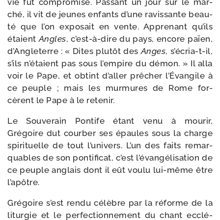
vie fut com­pro­mise. Passant un jour sur le mar­
ché, il vit de jeunes enfants d’une ravis­sante beau­
té que l’on expo­sait en vente. Apprenant qu’ils
étaient
Angles
, c’est-​à-​dire du pays, encore païen,
d’Angleterre : « Dites plu­tôt des
Anges
, s’écria-​t-​il,
s’ils n’é­taient pas sous l’empire du démon. » Il alla
voir le Pape, et obtint d’al­ler prê­cher l’Évangile à
ce peuple ; mais les mur­mures de Rome for­
cèrent le Pape à le retenir.
Le Souverain Pontife étant venu à mou­rir,
Grégoire dut cour­ber ses épaules sous la charge
spi­ri­tuelle de tout l’u­ni­vers. L’un des faits remar­
quables de son pon­ti­fi­cat, c’est l’é­van­gé­li­sa­tion de
ce peuple anglais dont il eût vou­lu lui-​même être
l’apôtre.
Grégoire s’est ren­du célèbre par la réforme de la
litur­gie et le per­fec­tion­ne­ment du chant ecclé­