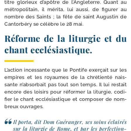
titre glo­rieux d’apôtre de l’Angleterre. Quant au
métro­po­li­tain, il méri­ta, lui aus­si, de figu­rer au
nombre des Saints ; la fête de saint Augustin de
Cantorbéry se célèbre le 28 mai.
Réforme de la liturgie et du
chant ecclésiastique.
L’action inces­sante que le Pontife exer­çait sur les
empires et les royaumes de la chré­tien­té nais­
sante n’absorbait pas tout son temps. Il lui res­tait
encore des loi­sirs pour réfor­mer la litur­gie, codi­
fier le chant ecclé­sias­tique et com­po­ser de nom­
breux ouvrages.
Il por­ta, dit Dom Guéranger, ses soins éclai­rés
sur la litur­gie de Rome, et par les per­fec­tion­