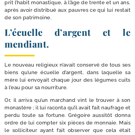
prit l’habit monas­tique, à l’âge de trente et un ans,
après avoir dis­tri­bué aux pauvres ce qui lui res­tait
de son patrimoine.
L’écuelle d’argent et le
mendiant.
Le nou­veau reli­gieux n’avait conser­vé de tous ses
biens qu’une écuelle d’argent, dans laquelle sa
mère lui envoyait chaque jour des légumes cuits
à l’eau pour sa nourriture.
Or, il arri­va qu’un mar­chand vint le trou­ver à son
monas­tère ; il lui racon­ta qu’il avait fait nau­frage et
per­du toute sa for­tune. Grégoire aus­si­tôt don­na
ordre de lui comp­ter six pièces de mon­naie. Mais
le sol­li­ci­teur ayant fait obser­ver que cela était