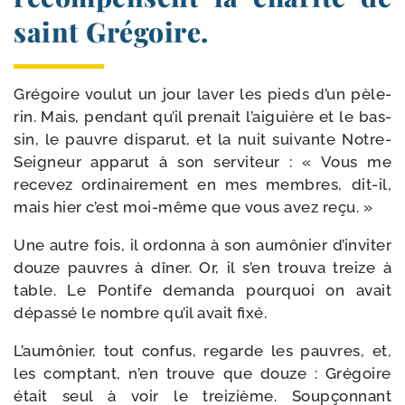
saint Grégoire.
Grégoire vou­lut un jour laver les pieds d’un pèle­
rin. Mais, pen­dant qu’il pre­nait l’aiguière et le bas­
sin, le pauvre dis­pa­rut, et la nuit sui­vante Notre-​
Seigneur appa­rut à son ser­vi­teur : « Vous me
rece­vez ordi­nai­re­ment en mes membres, dit-​il,
mais hier c’est moi-​même que vous avez reçu. »
Une autre fois, il ordon­na à son aumô­nier d’inviter
douze pauvres à dîner. Or, il s’en trou­va treize à
table. Le Pontife deman­da pour­quoi on avait
dépas­sé le nombre qu’il avait fixé.
L’aumônier, tout confus, regarde les pauvres, et,
les comp­tant, n’en trouve que douze : Grégoire
était seul à voir le trei­zième. Soupçonnant