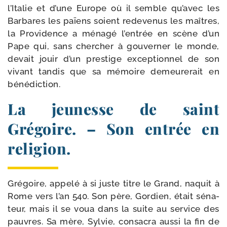
l’Italie et d’une Europe où il semble qu’avec les
Barbares les païens soient rede­ve­nus les maîtres,
la Providence a ména­gé l’entrée en scène d’un
Pape qui, sans cher­cher à gou­ver­ner le monde,
devait jouir d’un pres­tige excep­tion­nel de son
vivant tan­dis que sa mémoire demeu­re­rait en
bénédiction.
La jeunesse de saint
Grégoire. – Son entrée en
religion.
Grégoire, appe­lé à si juste titre le Grand, naquit à
Rome vers l’an 540. Son père, Gordien, était séna­
teur, mais il se voua dans la suite au ser­vice des
pauvres. Sa mère, Sylvie, consa­cra aus­si la fin de