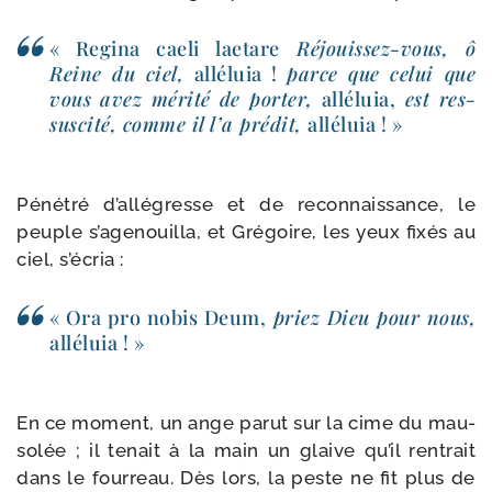
« Regina cae­li lae­tare
Réjouissez-​vous, ô
Reine du ciel,
allé­luia !
parce que celui que
vous avez méri­té de por­ter,
allé­luia,
est res­
sus­ci­té, comme il l’a pré­dit,
allé­luia ! »
Pénétré d’allégresse et de recon­nais­sance, le
peuple s’agenouilla, et Grégoire, les yeux fixés au
ciel, s’écria :
« Ora pro nobis Deum,
priez Dieu pour nous,
allé­luia ! »
En ce moment, un ange parut sur la cime du mau­
so­lée ; il tenait à la main un glaive qu’il ren­trait
dans le four­reau. Dès lors, la peste ne fit plus de