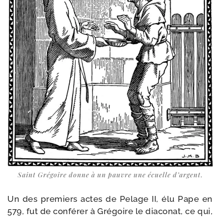
Saint Grégoire donne à un pauvre une écuelle d’argent.
Un des pre­miers actes de Pelage II, élu Pape en
579, fut de confé­rer à Grégoire le dia­co­nat, ce qui,