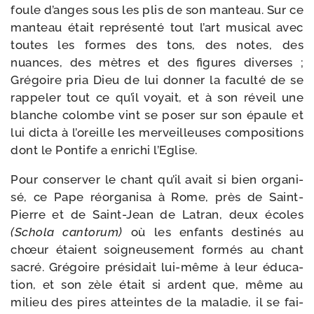
foule d’anges sous les plis de son man­teau. Sur ce
man­teau était repré­sen­té tout l’art musi­cal avec
toutes les formes des tons, des notes, des
nuances, des mètres et des figures diverses ;
Grégoire pria Dieu de lui don­ner la facul­té de se
rap­pe­ler tout ce qu’il voyait, et à son réveil une
blanche colombe vint se poser sur son épaule et
lui dic­ta à l’oreille les mer­veilleuses com­po­si­tions
dont le Pontife a enri­chi l’Eglise.
Pour conser­ver le chant qu’il avait si bien orga­ni­
sé, ce Pape réor­ga­ni­sa à Rome, près de Saint-​
Pierre et de Saint-​Jean de Latran, deux écoles
(Schola can­to­rum)
où les enfants des­ti­nés au
chœur étaient soi­gneu­se­ment for­més au chant
sacré. Grégoire pré­si­dait lui-​même à leur édu­ca­
tion, et son zèle était si ardent que, même au
milieu des pires atteintes de la mala­die, il se fai­