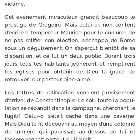
victime.
Cet évé­ne­ment mira­cu­leux gran­dit beau­coup le
pres­tige de Grégoire. Mais celui-​ci, non content
d’écrire à l’empereur Maurice pour le conju­rer de
ne pas rati­fier son élec­tion, s’échappa de Rome
sous un dégui­se­ment. On s’aperçut bien­tôt de sa
dis­pa­ri­tion, et ce fut un deuil public. Durant trois
jours tous les habi­tants jeû­nèrent et rem­plirent
les églises pour obte­nir de Dieu la grâce de
retrou­ver leur pas­teur bien-aimé.
Les lettres de rati­fi­ca­tion venaient pré­ci­sé­ment
d’arriver de Constantinople. Le soir, toute la popu­
la­tion se répan­dit dans la cam­pagne, cher­chant le
fugi­tif. Celui-​ci s’était caché dans une caverne.
Mais Dieu le fit décou­vrir au moyen d’une colonne
de lumière qui parais­sait au-​dessus de lui et
l’accompagnait par­tout où il allait.