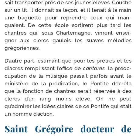
sait trans­por­ter près de ses jeunes élèves. Couché
sur un lit, il don­nait sa leçon, et il tenait à la main
une baguette pour reprendre ceux qui man­
quaient. De cette école sor­tirent plus tard les
chantres qui, sous Charlemagne, vinrent ensei­
gner aux clercs gau­lois les suaves mélo­dies
grégoriennes.
D’autre part, esti­mant que pour les prêtres et les
diacres rem­plis­sant l’office de
can­tores,
la pré­oc­
cu­pa­tion de la musique pas­sait par­fois avant le
minis­tère de la pré­di­ca­tion, le Pontife décré­ta
que la fonc­tion de chantres serait réser­vée à des
clercs d’un rang moins éle­vé. On ne peut
qu’admirer les idées claires de ce Pontife qui était
un homme d’action.
Saint Grégoire docteur de