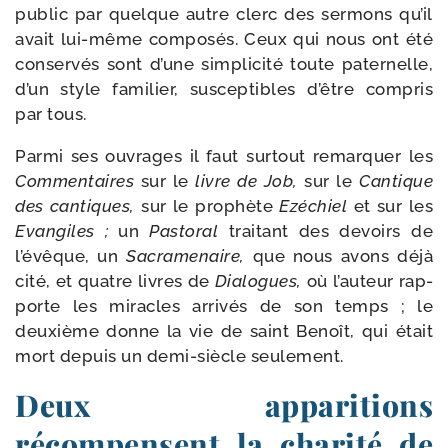
public par quelque autre clerc des ser­mons qu’il
avait lui-​même com­po­sés. Ceux qui nous ont été
conser­vés sont d’une sim­pli­ci­té toute pater­nelle,
d’un style fami­lier, sus­cep­tibles d’être com­pris
par tous.
Parmi ses ouvrages il faut sur­tout remar­quer les
Commentaires
sur le
livre de Job,
sur le
Cantique
des can­tiques,
sur le pro­phète
Ezéchiel
et sur les
Evangiles ;
un
Pastoral
trai­tant des devoirs de
l’évêque, un
Sacramenaire,
que nous avons déjà
cité, et quatre livres de
Dialogues,
où l’auteur rap­
porte les miracles arri­vés de son temps ; le
deuxième donne la vie de saint Benoît, qui était
mort depuis un demi-​siècle seulement.
Deux apparitions
récompensent la charité de