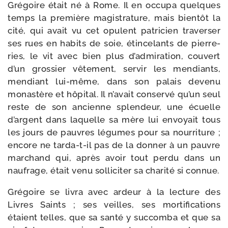
Grégoire était né à Rome. Il en occu­pa quelques
temps la pre­mière magis­tra­ture, mais bien­tôt la
cité, qui avait vu cet opu­lent patri­cien tra­ver­ser
ses rues en habits de soie, étin­ce­lants de pier­re­
ries, le vit avec bien plus d’ad­mi­ra­tion, cou­vert
d’un gros­sier vête­ment, ser­vir les men­diants,
men­diant lui-​même, dans son palais deve­nu
monas­tère et hôpi­tal. Il n’a­vait conser­vé qu’un seul
reste de son ancienne splen­deur, une écuelle
d’argent dans laquelle sa mère lui envoyait tous
les jours de pauvres légumes pour sa nour­ri­ture ;
encore ne tarda-​t-​il pas de la don­ner à un pauvre
mar­chand qui, après avoir tout per­du dans un
nau­frage, était venu sol­li­ci­ter sa cha­ri­té si connue.
Grégoire se livra avec ardeur à la lec­ture des
Livres Saints ; ses veilles, ses mor­ti­fi­ca­tions
étaient telles, que sa san­té y suc­com­ba et que sa