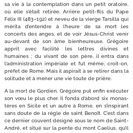
sa vie à la contem­pla­tion dans un petit ora­toire,
où elle s’était reti­rée. Arrière petit-​fils du Pape
Félix III (483–192) et neveu de la vierge Tarsilla qui
méri­ta d’entendre à l’heure de sa mort les
concerts des anges, et de voir Jésus-​Christ venir
au-​devant de son âme bien­heu­reuse, Grégoire
apprit avec faci­li­té les lettres divines et
humaines ; du vivant de son père, il entra dans
l’administration impé­riale et fut même, croit-​on,
pré­fet de Rome. Mais il aspi­rait à se reti­rer dans la
soli­tude et à mener une vie toute de prière.
A la mort de Gordien, Grégoire put enfin exé­cu­ter
son vœu le plus cher. Il fon­da d’abord six monas­
tères en Sicile et un autre à Rome, en s’inspirant
sans doute de la règle de saint Benoît. C’est dans
ce der­nier couvent dési­gné sous le nom de Saint-​
André, et situé sur la pente du mont Caelius, qu’il