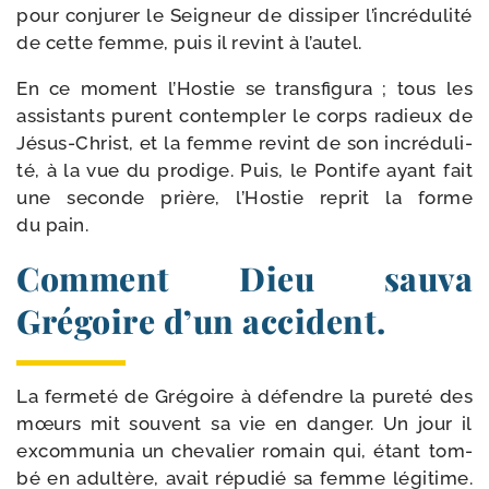
pour conju­rer le Seigneur de dis­si­per l’incrédulité
de cette femme, puis il revint à l’autel.
En ce moment l’Hostie se trans­fi­gu­ra ; tous les
assis­tants purent contem­pler le corps radieux de
Jésus-​Christ, et la femme revint de son incré­du­li­
té, à la vue du pro­dige. Puis, le Pontife ayant fait
une seconde prière, l’Hostie reprit la forme
du pain.
Comment Dieu sauva
Grégoire d’un accident.
La fer­me­té de Grégoire à défendre la pure­té des
mœurs mit sou­vent sa vie en dan­ger. Un jour il
excom­mu­nia un che­va­lier romain qui, étant tom­
bé en adul­tère, avait répu­dié sa femme légi­time.