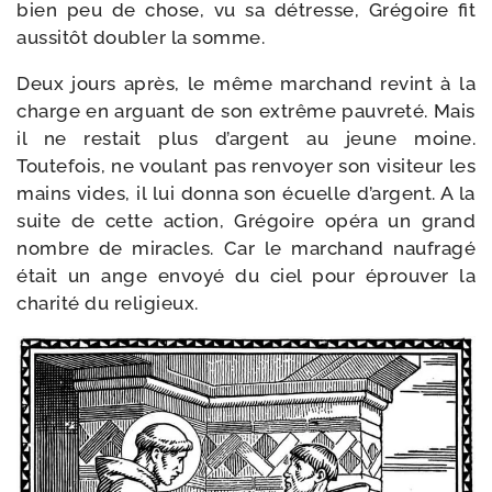
bien peu de chose, vu sa détresse, Grégoire fit
aus­si­tôt dou­bler la somme.
Deux jours après, le même mar­chand revint à la
charge en arguant de son extrême pau­vre­té. Mais
il ne res­tait plus d’argent au jeune moine.
Toutefois, ne vou­lant pas ren­voyer son visi­teur les
mains vides, il lui don­na son écuelle d’argent. A la
suite de cette action, Grégoire opé­ra un grand
nombre de miracles. Car le mar­chand nau­fra­gé
était un ange envoyé du ciel pour éprou­ver la
cha­ri­té du religieux.