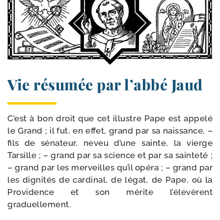
Vie résumée par l’abbé Jaud
C’est à bon droit que cet illustre Pape est appe­lé
le Grand ; il fut, en effet, grand par sa nais­sance, –
fils de séna­teur, neveu d’une sainte, la vierge
Tarsille ; – grand par sa science et par sa sain­te­té ;
– grand par les mer­veilles qu’il opé­ra ; – grand par
les digni­tés de car­di­nal, de légat, de Pape, où la
Providence et son mérite l’é­le­vèrent
graduellement.