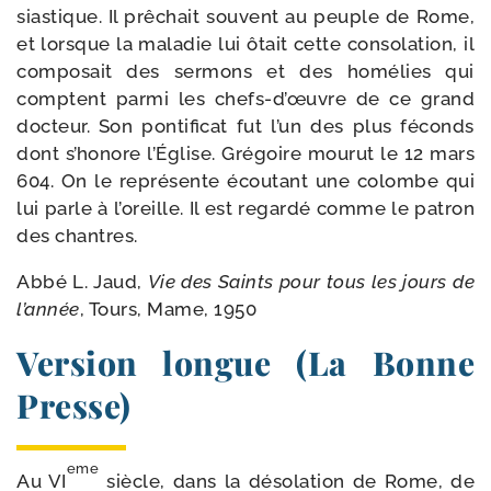
sias­tique. Il prê­chait sou­vent au peuple de Rome,
et lorsque la mala­die lui ôtait cette conso­la­tion, il
com­po­sait des ser­mons et des homé­lies qui
comptent par­mi les chefs-​d’œuvre de ce grand
doc­teur. Son pon­ti­fi­cat fut l’un des plus féconds
dont s’ho­nore l’Église. Grégoire mou­rut le 12 mars
604. On le repré­sente écou­tant une colombe qui
lui parle à l’o­reille. Il est regar­dé comme le patron
des chantres.
Abbé L. Jaud,
Vie des Saints pour tous les jours de
l’an­née
, Tours, Mame, 1950
Version longue (La Bonne
Presse)
eme
Au VI
siècle, dans la déso­la­tion de Rome, de