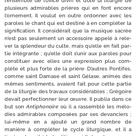
l’ensemble de l’office divin et doté la litur­gie de
plu­sieurs admi­rables prières qui en font encore
l’ornement. Il vou­lut en outre ordon­ner avec les
paroles le chant qui est des­ti­né à en com­plé­ter la
signi­fi­ca­tion. Il consi­dé­rait que la musique sacrée
n’est pas seule­ment un acces­soire appe­lé à rele­
ver la splen­deur du culte, mais qu’elle en fait par­
tie inté­grante ; qu’elle doit s’unir aux paroles pour
consti­tuer avec elles une expres­sion plus com­
plète et plus forte de la prière· D’autres Pontifes,
comme saint Damase et saint Gélase, ani­més des
mêmes sen­ti­ments, avaient fait pour cette par­tie
de la litur­gie des tra­vaux consi­dé­rables ; Grégoire
devait per­fec­tion­ner leur œuvre. Il publia dans ce
but son
Antiphonaire
où il a ras­sem­blé les mélo­
dies admi­rables com­po­sées par ses devan­ciers ;
lui-​même en a ajou­té un grand nombre de
manière à com­plé­ter le cycle litur­gique, et il a