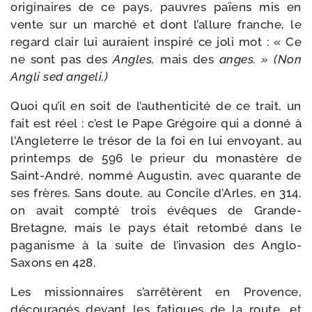
ori­gi­naires de ce pays, pauvres païens mis en
vente sur un mar­ché et dont l’allure franche, le
regard clair lui auraient ins­pi­ré ce joli mot : « Ce
ne sont pas des
Angles,
mais des
anges. » (Non
Angli sed angeli.)
Quoi qu’il en soit de l’authenticité de ce trait, un
fait est réel : c’est le Pape Grégoire qui a don­né à
l’Angleterre le tré­sor de la foi en lui envoyant, au
prin­temps de 596 le prieur du monas­tère de
Saint-​André, nom­mé Augustin, avec qua­rante de
ses frères. Sans doute, au Concile d’Arles, en 314,
on avait comp­té trois évêques de Grande-​
Bretagne, mais le pays était retom­bé dans le
paga­nisme à la suite de l’invasion des Anglo-​
Saxons en 428.
Les mis­sion­naires s’arrêtèrent en Provence,
décou­ra­gés devant les fatigues de la route, et