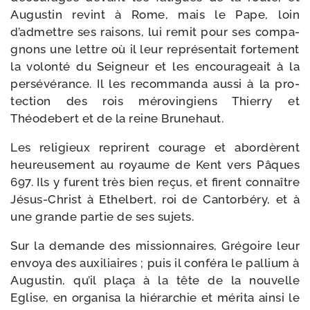
Augustin revint à Rome, mais le Pape, loin
d’admettre ses rai­sons, lui remit pour ses com­pa­
gnons une lettre où il leur repré­sen­tait for­te­ment
la volon­té du Seigneur et les encou­ra­geait à la
per­sé­vé­rance. Il les recom­man­da aus­si à la pro­
tec­tion des rois méro­vin­giens Thierry et
Théodebert et de la reine Brunehaut.
Les reli­gieux reprirent cou­rage et abor­dèrent
heu­reu­se­ment au royaume de Kent vers Pâques
697. Ils y furent très bien reçus, et firent connaître
Jésus-​Christ à Ethelbert, roi de Cantorbéry, et à
une grande par­tie de ses sujets.
Sur la demande des mis­sion­naires, Grégoire leur
envoya des auxi­liaires ; puis il confé­ra le pal­lium à
Augustin, qu’il pla­ça à la tête de la nou­velle
Eglise, en orga­ni­sa la hié­rar­chie et méri­ta ain­si le