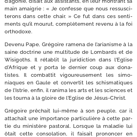
d’agonie, disait aux assis­tants, en leur mon­trant sa
main amai­grie : « Je confesse que nous res­sus­ci­
te­rons dans cette chair. » Ce fut dans ces sen­ti­
ments qu’il mou­rut, com­plè­te­ment reve­nu à la foi
orthodoxe.
Devenu Pape, Grégoire rame­na de l’arianisme à la
saine doc­trine une mul­ti­tude de Lombards et de
Wisigoths. Il réta­blit la juri­dic­tion dans l’Eglise
d’Afrique et y por­ta le der­nier coup aux dona­
tistes. Il com­bat­tit vigou­reu­se­ment les simo­
niaques en Gaule et conver­tit les schis­ma­tiques
de l’Istrie, enfin, il rani­ma les arts et les sciences et
les tour­na à la gloire de l’Eglise de Jésus-Christ.
Grégoire prê­chait lui-​même à son peuple, car il
atta­chait une impor­tance par­ti­cu­lière à cette par­
tie du minis­tère pas­to­ral. Lorsque la mala­die lui
ôtait cette conso­la­tion, il fai­sait pro­non­cer en