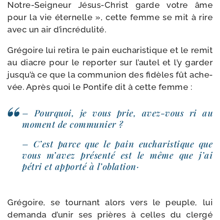
Notre-​Seigneur Jésus-​Christ garde votre âme
pour la vie éter­nelle », cette femme se mit à rire
avec un air d’incrédulité.
Grégoire lui reti­ra le pain eucha­ris­tique et le remit
au diacre pour le repor­ter sur l’autel et l’y gar­der
jusqu’à ce que la com­mu­nion des fidèles fût ache­
vée. Après quoi le Pontife dit à cette femme :
– Pourquoi, je vous prie, avez-​vous ri au
moment de communier ?
– C’est parce que le pain eucha­ris­tique que
vous m’avez pré­sen­té est le même que j’ai
pétri et appor­té à l’oblation·
Grégoire, se tour­nant alors vers le peuple, lui
deman­da d’unir ses prières à celles du cler­gé