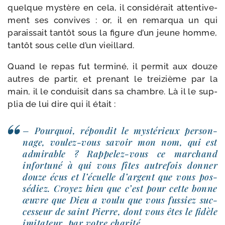
quelque mys­tère en cela, il consi­dé­rait atten­ti­ve­
ment ses convives : or, il en remar­qua un qui
parais­sait tan­tôt sous la figure d’un jeune homme,
tan­tôt sous celle d’un vieillard.
Quand le repas fut ter­mi­né, il per­mit aux douze
autres de par­tir, et pre­nant le trei­zième par la
main, il le condui­sit dans sa chambre. Là il le sup­
plia de lui dire qui il était :
– Pourquoi, répon­dit le mys­té­rieux per­son­
nage, voulez-​vous savoir mon nom, qui est
admi­rable ? Rappelez-​vous ce mar­chand
infor­tu­né à qui vous fîtes autre­fois don­ner
douze écus et l’écuelle d’argent que vous pos­
sé­diez. Croyez bien que c’est pour cette bonne
œuvre que Dieu a vou­lu que vous fus­siez suc­
ces­seur de saint Pierre, dont vous êtes le fidèle
imi­ta­teur, par votre charité.