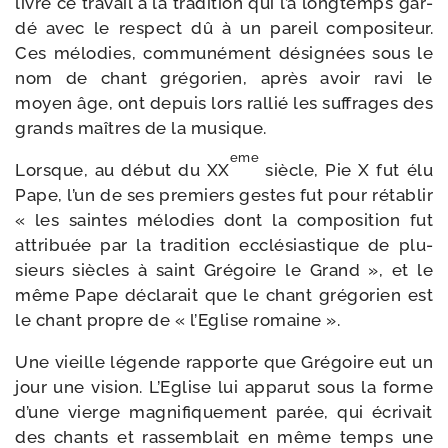
livré ce tra­vail à la tra­di­tion qui l’a long­temps gar­
dé avec le res­pect dû à un pareil com­po­si­teur.
Ces mélo­dies, com­mu­né­ment dési­gnées sous le
nom de chant gré­go­rien, après avoir ravi le
moyen âge, ont depuis lors ral­lié les suf­frages des
grands maîtres de la musique.
eme
Lorsque, au début du XX
siècle, Pie X fut élu
Pape, l’un de ses pre­miers gestes fut pour réta­blir
« les saintes mélo­dies dont la com­po­si­tion fut
attri­buée par la tra­di­tion ecclé­sias­tique de plu­
sieurs siècles à saint Grégoire le Grand », et le
même Pape décla­rait que le chant gré­go­rien est
le chant propre de « l’Eglise romaine ».
Une vieille légende rap­porte que Grégoire eut un
jour une vision. L’Eglise lui appa­rut sous la forme
d’une vierge magni­fi­que­ment parée, qui écri­vait
des chants et ras­sem­blait en même temps une