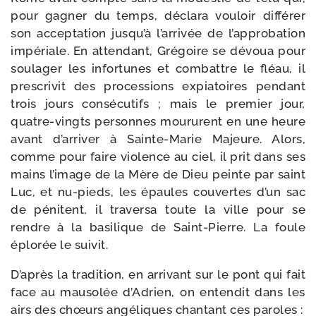
pour gagner du temps, décla­ra vou­loir dif­fé­rer
son accep­ta­tion jusqu’à l’arrivée de l’approbation
impé­riale. En atten­dant, Grégoire se dévoua pour
sou­la­ger les infor­tunes et com­battre le fléau, il
pres­cri­vit des pro­ces­sions expia­toires pen­dant
trois jours consé­cu­tifs ; mais le pre­mier jour,
quatre-​vingts per­sonnes mou­rurent en une heure
avant d’arriver à Sainte-​Marie Majeure. Alors,
comme pour faire vio­lence au ciel, il prit dans ses
mains l’image de la Mère de Dieu peinte par saint
Luc, et nu-​pieds, les épaules cou­vertes d’un sac
de péni­tent, il tra­ver­sa toute la ville pour se
rendre à la basi­lique de Saint-​Pierre. La foule
éplo­rée le suivit.
D’après la tra­di­tion, en arri­vant sur le pont qui fait
face au mau­so­lée d’Adrien, on enten­dit dans les
airs des chœurs angé­liques chan­tant ces paroles :