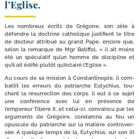
l’Eglise.
Les nom­breux écrits de Grégoire, son zèle à
défendre la doc­trine catho­lique jus­ti­fient le titre
de doc­teur attri­bué au grand Pape, encore que,
selon la remarque de Mgr Batiffol, « il ait moins
été un spé­cu­la­tif qu’un homme de dis­ci­pline et
qu’il ait édi­fié plu­tôt qu’éclairé l’Eglise ».
Au cours de sa mis­sion à Constantinople, il com­
bat­tit les erreurs du patriarche Eutychius, tou­
chant la résur­rec­tion des corps. Il eut à ce sujet
une confé­rence avec lui en pré­sence de
l’empereur Tibère II, et celui-​ci, convain­cu par les
argu­ments de Grégoire, condam­na au feu un
opus­cule du patriarche sur la matière contro­ver­
sée. A quelque temps de là, Eutychius, sur son lit