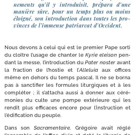
ne­ments qu’il y intro­dui­sit, pré­pa­ra d’une
manière sûre, pour un temps plus ou moins
éloi­gné, son intro­duc­tion dans toutes les pro­
vinces de l’immense patriar­cat d’Occident.
Nous devons à celui qui est le pre­mier Pape sor­ti
du cloître l’usage de chan­ter le
Kyrie elei­son
pen­
dant la messe, l’introduction du
Pater nos­ter
avant
la frac­tion de l’hostie et l’
Alleluia
aux offices
même en dehors du temps pas­cal. Il ne se bor­na
pas à sanc­ti­fier les for­mules litur­giques et à les
com­plé­ter ; il s’attacha aus­si à don­ner aux céré­
mo­nies du culte une pompe exté­rieure qui les
ren­dît plus effi­caces encore pour l’instruction et
l’édification du peuple.
Dans son
Sacramentaire,
Grégoire avait réglé