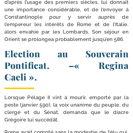
d’après l’usage des pre­miers siècles, lui don­nait
une impor­tance consi­dé­rable, et de l’envoyer à
Constantinople pour y ser­vir auprès de
l’empereur les inté­rêts de Rome et de l’Italie,
alors enva­hie par les Lombards. Son séjour en
Orient se pro­lon­gea pro­ba­ble­ment jusqu’en 586.
Election au Souverain
Pontificat. –« Regina
Caeli ».
Lorsque Pélage II vint à mou­rir, empor­té par la
peste (jan­vier 590), la voix una­nime du peuple, du
cler­gé et du Sénat, deman­da que le diacre
Grégoire lui succédât.
Rome avait comp­té sans la modes­tie de l’élu qui,