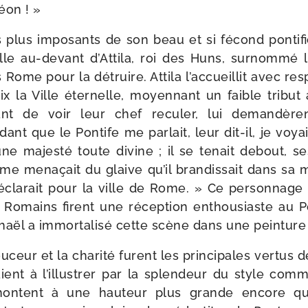
Léon ! »
s plus impo­sants de son beau et si fécond pon­ti­fi­
elle au-​devant d’Attila, roi des Huns, sur­nom­mé 
 Rome pour la détruire. Attila l’ac­cueillit avec res­
ix la Ville éter­nelle, moyen­nant un faible tri­bu
ant de voir leur chef recu­ler, lui deman­dère
ant que le Pontife me par­lait, leur dit-​il, je voy
une majes­té toute divine ; il se tenait debout, se
 me mena­çait du glaive qu’il bran­dis­sait dans sa m
cla­rait pour la ville de Rome. » Ce per­son­nage 
 Romains firent une récep­tion enthou­siaste au Pon
aël a immor­ta­li­sé cette scène dans une pein­ture
­ceur et la cha­ri­té furent les prin­ci­pales ver­tus
­raient à l’illus­trer par la splen­deur du style comme
montent à une hau­teur plus grande encore qua