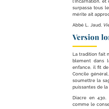
l’Incarnation, et
sur­pas­sa tous l
mérite ait appro­
Abbé L. Jaud,
Vi
Version l
La tra­di­tion fa
ble­ment dans l
enfance, il fit d
Concile géné­ral, 
sou­mettre la sa
puis­santes de la
Diacre en 430, p
comme le conseil