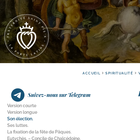
ACCUEIL
SPIRITUALITÉ
Suivez-nous sur Telegram
Version courte
Version longue
Son élection.
Ses luttes.
La fixation de la fête de Pâques.
Eutychès. – Concile de Chalcédoine.