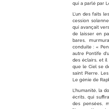
qui a par­lé par 
L’un des faits le
ces­sion solen­n
qui avan­çait vers
de lais­ser en pa
bares, mur­mu­r
conduite : « Pend
autre Pontife d’
des éclairs, et il
que le Ciel se dé
saint Pierre. Les
Le génie de Raph
L’humanité, la dou
écrits, qui suf­fi
des pen­sées, 