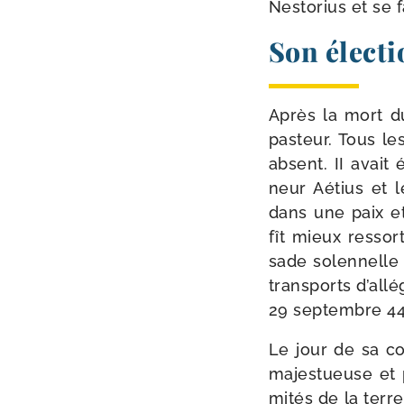
Nestorius et se f
Son électi
Après la mort du
pas­teur. Tous le
absent. II avait
neur Aétius et l
dans une paix et
fît mieux res­so
sade solen­nelle
trans­ports d’all
29 sep­tembre 44
Le jour de sa con
majes­tueuse et p
mi­tés de la terre