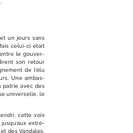
.
 et un jours sans
is celui-​ci était
entre le gou­ver­
dirent son retour
ignement de l’élu
teurs. Une ambas­
a patrie avec des
 uni­ver­selle, le
en­dri, cette voix
r jusqu’aux extré­
ns et des Vandales,