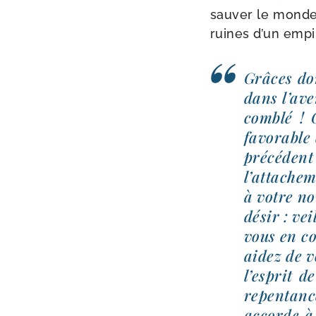
sau­ver le monde 
ruines d’un emp
Grâces don
dans l’ave
com­blé !
favo­rable
pré­cé­d
l’attacheme
à votre no
désir : vei
vous en co
aidez de v
l’esprit 
repen­tanc
accorde à 