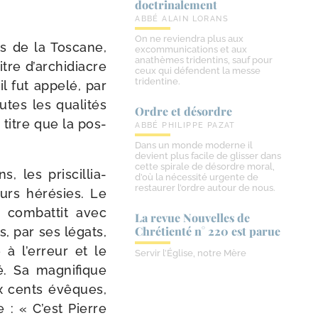
doctrinalement
ABBÉ ALAIN LORANS
On ne reviendra plus aux
s de la Toscane,
excommunications et aux
anathèmes tridentins, sauf pour
tre d’ar­chi­diacre
ceux qui défendent la messe
tridentine.
l fut appe­lé, par
tes les qua­li­tés
Ordre et désordre
 titre que la pos­
ABBÉ PHILIPPE PAZAT
Dans un monde moderne il
devient plus facile de glisser dans
cette spirale de désordre moral,
, les pris­cil­lia­
d’où la nécessité urgente de
restaurer l’ordre autour de nous.
eurs héré­sies. Le
 com­bat­tit avec
La revue Nouvelles de
Chrétienté n° 220 est parue
s, par ses légats,
à l’er­reur et le
Servir l’Église, notre Mère
é. Sa magni­fique
ix cents évêques,
e : « C’est Pierre