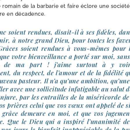
romain de la bar­ba­rie et faire éclore une socié­té
ire en décadence.
c soient ren­dues, disait-​il à ses fidèles, dan
nir, à notre grand Dieu, pour toutes les fave
 Grâces soient ren­dues à vous-​mêmes pour l
 que votre bien­veillance a por­té sur moi, sa
ent de ma part ! j’aime sur­tout à y vo
nt, du res­pect, de l’amour et de la fidé­li­té 
u­veau pas­teur. Il n’a qu’une ambi­tion, qu’une
ller avec une sol­li­ci­tude infa­ti­gable au salut
njure, par les entrailles de la misé­ri­corde de
os prières celui que vos vœux ont appe­lé de si
de grâce demeure en moi, et que vos juge­men
e. Que le Dieu qui a ins­pi­ré l’unanimité de
nos jours le bien­fait inap­pré­ciable de la pa