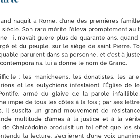
rand naquit à Rome, d’une des pre­mières famille
 siècle. Son rare mérite l’é­le­va promp­te­ment au ti
ne ; il n’a­vait guère plus de qua­rante ans, quand i
gé et du peuple, sur le siège de saint Pierre. Tou
uable parurent dans sa per­sonne, et c’est à juste
es contem­po­rains, lui a don­né le nom de Grand.
­fi­cile : les mani­chéens, les dona­tistes, les ariens
o­riens et les euty­chiens infes­taient l’Église de l
ontife, armé du glaive de la parole infaillible,
ine impie de tous les côtés à la fois ; par ses lettre
, il sus­ci­ta un grand mou­ve­ment de résis­tance 
nde mul­ti­tude d’âmes à la jus­tice et à la véri­t
e de Chalcédoine pro­dui­sit un tel effet que les s
ten­du la lec­ture, s’é­crièrent d’une voix una­nim