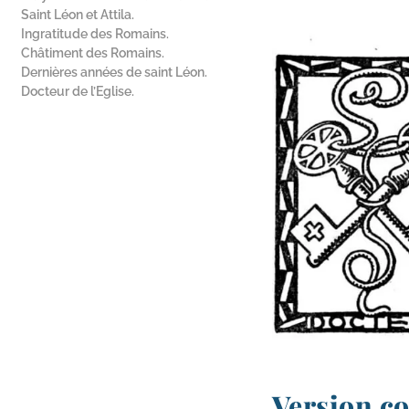
Saint Léon et Attila.
Ingratitude des Romains.
Châtiment des Romains.
Dernières années de saint Léon.
Docteur de l’Eglise.
Version c