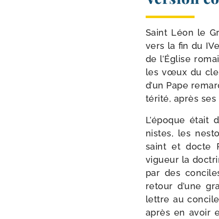
Saint Léon le G
vers la fin du IVe
de l’Église romai
les vœux du cler­
d’un Pape remar­q
té­ri­té, après s
L’époque était dif
nistes, les nes­t
saint et docte P
vigueur la doc­tr
par des conciles
retour d’une gra
lettre au concil
après en avoir en