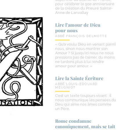
pour célébrer le 50e anniversaire
de la création du Prieuré Sainte-
Anne de Lanvallay
Lire l’amour de Dieu
pour nous
ABBÉ FRANÇOIS DELMOTTE
« Qu’a voulu Dieu en venant parmi
nous, sinon nous montrer son
Amour ? Si jusqu’ici nous ne nous
pressions pas de l’aimer, du moins
ne tardons plus à lui rendre
amour pour amour. »
Lire la Sainte Écriture
ABBÉ LOUIS-EDOUARD
MEUGNIOT
C’est un texte toujours vivant ; il
nous communique les pensées du
Dieu qui aime nos âmes comme
un Père.
Rome condamne
canoniquement, mais se tait