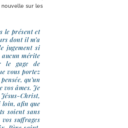
 nou­velle sur les
s le pré­sent et
urs dont il m’a
e juge­ment si
ns aucun mérite
ir le gage de
que vous por­tez
 pen­sée, qu’un
 de vos âmes. Je
 Jésus-​Christ,
 loin, afin que
ts soient sans
 vos suf­frages
ix. Père saint,