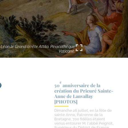
 Léon le Grand arrête Attila. Pinacothèque
Vaticane.
e
)
50
anniversaire de la
création du Prieuré Sainte-​
Anne de Lanvallay
[PHOTOS]
Dimanche 26 juillet, en la fête de
sainte Anne, Patronne de la
Bretagne, 700 fidèles étaient
venus entourer M. l'abbé Peignot,
Supérieur du District de France,