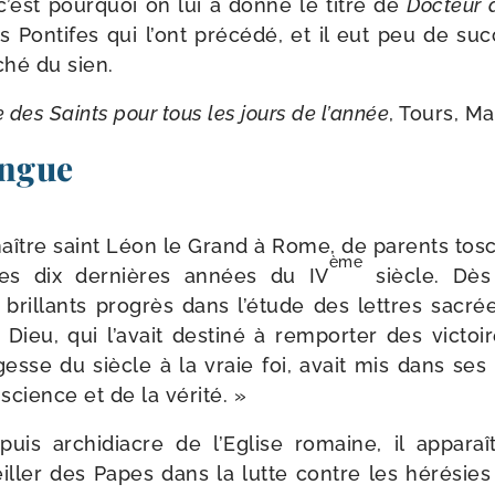
 c’est pour­quoi on lui a don­né le titre de
Docteur d
es Pontifes qui l’ont pré­cé­dé, et il eut peu de suc
ché du sien.
e des Saints pour tous les jours de l’an­née
, Tours, M
ongue
it naître saint Léon le Grand à Rome, de parents tos­c
ème
es dix der­nières années du IV
siècle. Dès
e brillants pro­grès dans l’é­tude des lettres sacré
Dieu, qui l’avait des­ti­né à rem­por­ter des vic­toi
gesse du siècle à la vraie foi, avait mis dans se
 science et de la vérité. »
uis archi­diacre de l’Eglise romaine, il appa­ra
ler des Papes dans la lutte contre les héré­sie