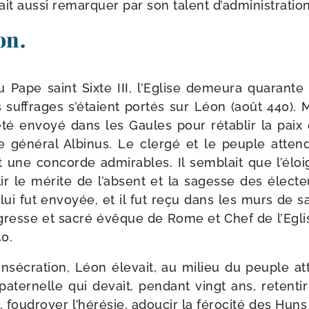
ait aus­si remar­quer par son talent d’administration
on.
 Pape saint Sixte III, l’Eglise demeu­ra qua­rante
s suf­frages s’étaient por­tés sur Léon (août 440). Ma
 été envoyé dans les Gaules pour réta­blir la paix 
e géné­ral Albinus. Le cler­gé et le peuple atten­
 une concorde admi­rables. Il sem­blait que l’élo
r­tir le mérite de l’absent et la sagesse des élec­
 lui fut envoyée, et il fut reçu dans les murs de s
égresse et sacré évêque de Rome et Chef de l’Eglise
0.
sé­cra­tion, Léon éle­vait, au milieu du peuple att
ater­nelle qui devait, pen­dant vingt ans, reten­ti
, fou­droyer l’hé­résie, adou­cir la féro­ci­té des Hu