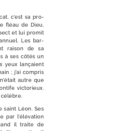
cat, c’est sa pro­
le fléau de Dieu,
pect et lui pro­mit
t annuel. Les bar­
nt rai­son de sa
ais à ses côtés un
s yeux lan­çaient
ain ; j’ai com­pris
n’é­tait autre que
tife vic­to­rieux.
 célèbre.
 de saint Léon. Ses
 par l’é­lé­va­tion
nd il traite de