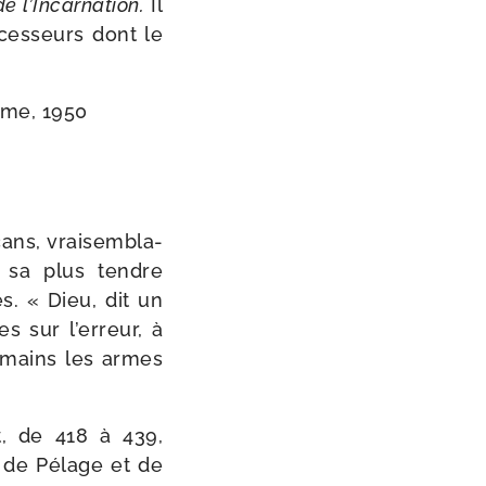
e l’Incarnation.
Il
­ces­seurs dont le
ame, 1950
ans, vrai­sem­bla­
 sa plus tendre
es. « Dieu, dit un
res sur l’erreur, à
s mains les armes
ît, de 418 à 439,
s de Pélage et de