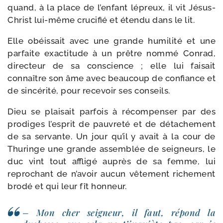
quand, à la place de l’enfant lépreux, il vit Jésus-​
Christ lui-​même cru­ci­fié et éten­du dans le lit.
Elle obéis­sait avec une grande humi­li­té et une
par­faite exac­ti­tude à un prêtre nom­mé Conrad,
direc­teur de sa conscience ; elle lui fai­sait
connaître son âme avec beau­coup de confiance et
de sin­cé­ri­té, pour rece­voir ses conseils.
Dieu se plai­sait par­fois à récom­pen­ser par des
pro­diges l’esprit de pau­vre­té et de déta­che­ment
de sa ser­vante. Un jour qu’il y avait à la cour de
Thuringe une grande assem­blée de sei­gneurs, le
duc vint tout affli­gé auprès de sa femme, lui
repro­chant de n’avoir aucun vête­ment riche­ment
bro­dé et qui leur fît honneur.
– Mon cher sei­gneur, il faut, répond la