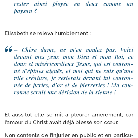
res­ter ain­si ployée en deux comme un
paysan ?
Elisabeth se rele­va humblement :
– Chère dame, ne m’en vou­lez pas. Voici
devant mes yeux mon Dieu et mon Roi, ce
doux et misé­ri­cor­dieux Jésus, qui est cou­ron­
né d’épines aiguës, et moi qui ne suis qu’une
vile créa­ture, je res­te­rais devant lui cou­ron­
née de perles, d’or et de pier­re­ries ! Ma cou­
ronne serait une déri­sion de la sienne !
Et aus­si­tôt elle se mit à pleu­rer amè­re­ment, car
l’amour du Christ avait déjà bles­sé son cœur.
Non contents de l’injurier en public et en par­ti­cu­