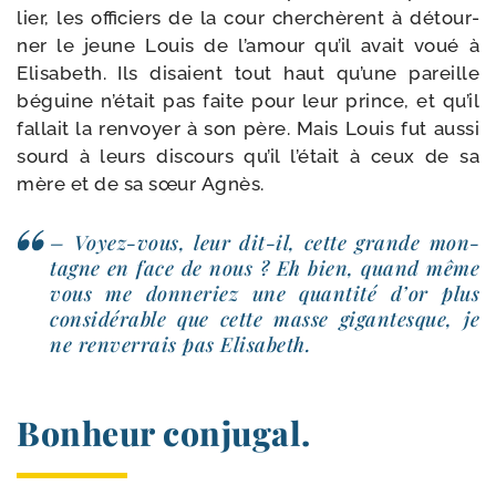
lier, les offi­ciers de la cour cher­chèrent à détour­
ner le jeune Louis de l’amour qu’il avait voué à
Elisabeth. Ils disaient tout haut qu’une pareille
béguine n’était pas faite pour leur prince, et qu’il
fal­lait la ren­voyer à son père. Mais Louis fut aus­si
sourd à leurs dis­cours qu’il l’était à ceux de sa
mère et de sa sœur Agnès.
– Voyez-​vous, leur dit-​il, cette grande mon­
tagne en face de nous ? Eh bien, quand même
vous me don­ne­riez une quan­ti­té d’or plus
con­sidérable que cette masse gigan­tesque, je
ne ren­ver­rais pas Elisabeth.
Bonheur conjugal.