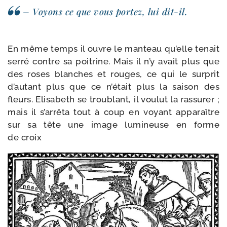
– Voyons ce que vous por­tez, lui dit-il.
En même temps il ouvre le man­teau qu’elle tenait
ser­ré contre sa poi­trine. Mais il n’y avait plus que
des roses blanches et rouges, ce qui le sur­prit
d’autant plus que ce n’était plus la sai­son des
fleurs. Elisabeth se trou­blant, il vou­lut la ras­su­rer ;
mais il s’arrêta tout à coup en voyant appa­raître
sur sa tête une image lumi­neuse en forme
de croix