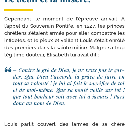
Cependant, le moment de l’épreuve arri­vait. A
l’appel du Souverain Pontife, en 1227, les princes
chré­tiens s’étaient armés pour aller com­battre les
infi­dèles, et le pieux et vaillant Louis s’était enrô­lé
des pre­miers dans la sainte milice. Malgré sa trop
légi­time dou­leur, Eli­sabeth lui avait dit :
– Contre le gré de Dieu, je ne veux pas te gar­
der. Que Dieu t’ac­corde la grâce de faire en
tout sa volon­té ! je lui ai fait le sacri­fice de toi
et de moi-​même. Que sa bon­té veille sur toi !
que tout bon­heur soit avec toi à jamais ! Pars
donc au nom de Dieu.
Louis par­tit cou­vert des larmes de sa chère