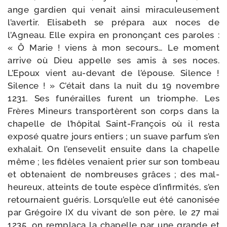
ange gar­dien qui venait ain­si mira­cu­leu­se­ment
l’avertir. Elisabeth se pré­pa­ra aux noces de
l’Agneau. Elle expi­ra en pro­non­çant ces paroles :
« Ô Marie ! viens à mon secours… Le moment
arrive où Dieu appelle ses amis à ses noces.
L’Epoux vient au-​devant de l’épouse. Silence !
Silence ! » C’était dans la nuit du 19 novembre
1231. Ses funé­railles furent un triomphe. Les
Frères Mineurs trans­por­tèrent son corps dans la
cha­pelle de l’hôpital Saint-​François où il res­ta
expo­sé quatre jours entiers ; un suave par­fum s’en
exha­lait. On l’ensevelit ensuite dans la cha­pelle
même ; les fidèles venaient prier sur son tom­beau
et obte­naient de nom­breuses grâces ; des mal­
heu­reux, atteints de toute espèce d’infirmités, s’en
retour­naient gué­ris. Lorsqu’elle eut été cano­ni­sée
par Grégoire IX du vivant de son père, le 27 mai
1235, on rem­pla­ça la cha­pelle par une grande et