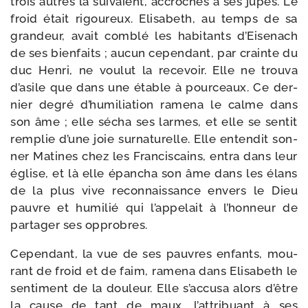
trois autres la sui­vaient, accro­chés à ses jupes. Le
froid était rigou­reux. Elisabeth, au temps de sa
gran­deur, avait com­blé les habi­tants d’Eisenach
de ses bien­faits ; aucun cepen­dant, par crainte du
duc Henri, ne vou­lut la rece­voir. Elle ne trou­va
d’asile que dans une étable à pour­ceaux. Ce der­
nier degré d’humiliation rame­na le calme dans
son âme ; elle sécha ses larmes, et elle se sen­tit
rem­plie d’une joie sur­na­tu­relle. Elle enten­dit son­
ner Matines chez les Franciscains, entra dans leur
église, et là elle épan­cha son âme dans les élans
de la plus vive recon­nais­sance envers le Dieu
pauvre et humi­lié qui l’appelait à l’honneur de
par­ta­ger ses opprobres.
Cependant, la vue de ses pauvres enfants, mou­
rant de froid et de faim, rame­na dans Elisabeth le
sen­ti­ment de la dou­leur. Elle s’accusa alors d’être
la cause de tant de maux, l’attribuant à ses