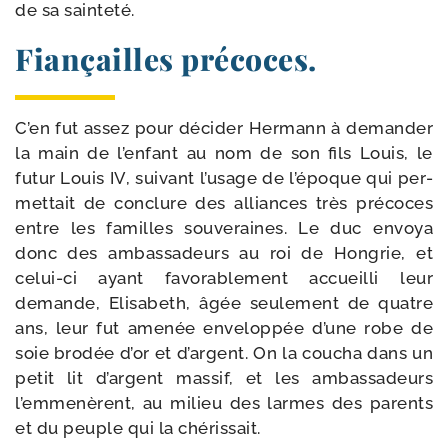
de sa sainteté.
Fiançailles précoces.
C’en fut assez pour déci­der Hermann à deman­der
la main de l’en­fant au nom de son fils Louis, le
futur Louis IV, sui­vant l’usage de l’époque qui per­
met­tait de conclure des alliances très pré­coces
entre les familles sou­ve­raines. Le duc envoya
donc des ambas­sa­deurs au roi de Hongrie, et
celui-​ci ayant favo­ra­ble­ment accueilli leur
demande, Elisabeth, âgée seule­ment de quatre
ans, leur fut ame­née enve­lop­pée d’une robe de
soie bro­dée d’or et d’argent. On la cou­cha dans un
petit lit d’argent mas­sif, et les ambas­sa­deurs
l’emmenèrent, au milieu des larmes des parents
et du peuple qui la chérissait.