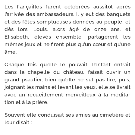
Les fian­çailles furent célé­brées aus­si­tôt après
l’arrivée des ambas­sadeurs. Il y eut des ban­quets
et des fêtes somp­tueuses don­nées au peuple, et
dès lors, Louis, alors âgé de onze ans, et
Elisabeth, éle­vés ensemble, par­ta­gèrent les
mêmes jeux et ne firent plus qu’un cœur et qu’une
âme.
Chaque fois qu’elle le pou­vait, l’enfant entrait
dans la cha­pelle du châ­teau, fai­sait ouvrir un
grand psau­tier, bien qu’elle ne sût pas lire, puis,
joi­gnant les mains et levant les yeux, elle se livrait
avec un recueille­ment mer­veilleux à la médi­ta­
tion et à la prière.
Souvent elle condui­sait ses amies au cime­tière et
leur disait :