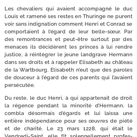
Les che­va­liers qui avaient accom­pa­gné le duc
Louis et rame­né ses restes en Thuringe ne purent
voir sans indi­gna­tion com­ment Henri et Conrad se
com­por­taient à l’égard de leur belle-​sœur. Par
des remon­trances et peut-​être sur­tout par des
menaces ils déci­dèrent les princes à lui rendre
jus­tice, à réin­té­grer le jeune land­grave Her­mann
dans ses droits et à rap­pe­ler Elisabeth au châ­teau
de la Wartbourg. Elisabeth n’eut que des paroles
de dou­ceur à l’égard de ces parents qui l’avaient
persécutée.
Du reste, le duc Henri, à qui appar­te­nait de droit
la régence pen­dant la mino­ri­té d’Hermann, la
com­bla désor­mais d’égards et lui lais­sa une
entière indé­pen­dance pour ses œuvres de pié­té
et de cha­rité. Le 23 mars 1228, qui était le
Vendredi-​Saint, elle fît solen­nel­le­ment pro­fes­