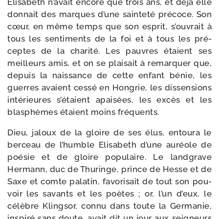
Elisabeth n’avait encore que trois ans, et déjà elle
don­nait des marques d’une sain­te­té pré­coce. Son
cœur, en même temps que son esprit, s’ouvrait à
tous les sen­ti­ments de la foi et à tous les pré­
ceptes de la cha­ri­té. Les pauvres étaient ses
meilleurs amis, et on se plai­sait à remar­quer que,
depuis la nais­sance de cette enfant bénie, les
guerres avaient ces­sé en Hongrie, les dis­sen­sions
inté­rieures s’étaient apai­sées, les excès et les
blas­phèmes étaient moins fréquents.
Dieu, jaloux de la gloire de ses élus, entou­ra le
ber­ceau de l’humble Elisabeth d’une auréole de
poé­sie et de gloire popu­laire. Le land­grave
Hermann, duc de Thuringe, prince de Hesse et de
Saxe et comte pala­tin, favo­ri­sait de tout son pou­
voir les savants et les poètes ; or, l’un d’eux, le
célèbre Klingsor, connu dans toute la Germanie,
ins­pi­ré sans doute, avait dit un jour aux sei­gneurs