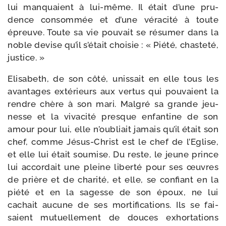
lui man­quaient à lui-​même. Il était d’une pru­
dence consom­mée et d’une véra­ci­té à toute
épreuve. Toute sa vie pou­vait se résu­mer dans la
noble devise qu’il s’était choi­sie : « Piété, chas­te­té,
justice. »
Elisabeth, de son côté, unis­sait en elle tous les
avan­tages exté­rieurs aux ver­tus qui pou­vaient la
rendre chère à son mari. Malgré sa grande jeu­
nesse et la viva­ci­té presque enfan­tine de son
amour pour lui, elle n’oubliait jamais qu’il était son
chef, comme Jésus-​Christ est le chef de l’Eglise,
et elle lui était sou­mise. Du reste, le jeune prince
lui accor­dait une pleine liber­té pour ses œuvres
de prière et de cha­ri­té, et elle, se confiant en la
pié­té et en la sagesse de son époux, ne lui
cachait aucune de ses mor­ti­fi­ca­tions. Ils se fai­
saient mutuelle­ment de douces exhor­ta­tions