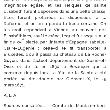
magni­fique église, et les reliques de sainte
Elisabeth furent dépo­sées dans une belle châsse.
Elles furent profa­nées et dis­per­sées, à la
Réforme, et on en a per­du la trace cer­taine. On
les croit cepen­dant à Vienne, au couvent des
Elisabéthines, sauf le crâne, lequel fut acquis, à la
e
fin du xvi
siècle, par l’infante d’Espagne Isabelle-​
Claire-​Eugénie ; celle-​ci le fit trans­por­ter à
Bruxelles, d’où il pas­sa au châ­teau de La Roche-​
Guyon, dans l’actuel dépar­te­ment de Seine-​et-​
Oise, et de là, en 1830, à Besançon qui le
conserve depuis lors. La fête de la Sainte a été
por­tée au rite double par Clément X, le 29
mars 1671.
A. E. A.
Sources consul­tées. – Comte de Montalembert,