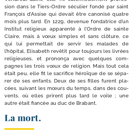
sion dans le Tiers-​Ordre sécu­lier fon­dé par saint
Fran­çois d’Assise qui devait être cano­ni­sé quatre
mois plus tard. En 1229, deve­nue fon­da­trice d’un
Institut reli­gieux appa­ren­té à l’Ordre de sainte
Claire, mais à vœux simples et sans clô­ture, ce
qui lui per­mettait de ser­vir les malades de
l’hôpital, Elisabeth revê­tit pour tou­jours les livrées
reli­gieuses, et pro­non­ça avec quelques com­
pagnes les trois vœux de reli­gion. Mais tout cela
était peu, elle fit le sacri­fice héroïque de se sépa­
rer de ses enfants. Deux de ses filles furent pla­
cées, sui­vant les mœurs du temps, dans des cou­
vents, où elles prirent plus tard le voile ; une
autre était fian­cée au duc de Brabant.
La mort.