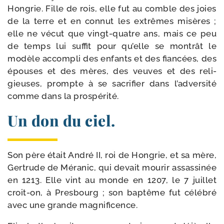
Hongrie. Fille de rois, elle fut au comble des joies
de la terre et en connut les extrêmes misères ;
elle ne vécut que vingt-​quatre ans, mais ce peu
de temps lui suf­fit pour qu’elle se mon­trât le
modèle accom­pli des enfants et des fian­cées, des
épouses et des mères, des veuves et des reli­
gieuses, prompte à se sacri­fier dans l’adversité
comme dans la prospérité.
Un don du ciel.
Son père était André II, roi de Hongrie, et sa mère,
Gertrude de Méranic, qui devait mou­rir assas­si­née
en 1213. Elle vint au monde en 1207, le 7 juillet
croit-​on, à Presbourg ; son bap­tême fut célé­bré
avec une grande magnificence.