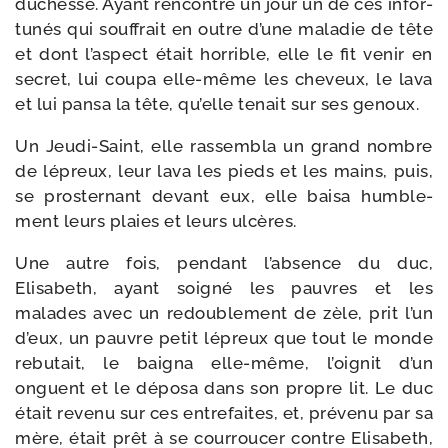
duchesse. Ayant ren­con­tré un jour un de ces infor­
tu­nés qui souf­frait en outre d’une mala­die de tête
et dont l’aspect était hor­rible, elle le fit venir en
secret, lui cou­pa elle-​même les che­veux, le lava
et lui pan­sa la tête, qu’elle tenait sur ses genoux.
Un Jeudi-​Saint, elle ras­sem­bla un grand nombre
de lépreux, leur lava les pieds et les mains, puis,
se pros­ter­nant devant eux, elle bai­sa hum­ble­
ment leurs plaies et leurs ulcères.
Une autre fois, pen­dant l’absence du duc,
Elisabeth, ayant soi­gné les pauvres et les
malades avec un redou­ble­ment de zèle, prit l’un
d’eux, un pauvre petit lépreux que tout le monde
rebu­tait, le bai­gna elle-​même, l’oignit d’un
onguent et le dépo­sa dans son propre lit. Le duc
était reve­nu sur ces entre­faites, et, pré­ve­nu par sa
mère, était prêt à se cour­rou­cer contre Elisabeth,