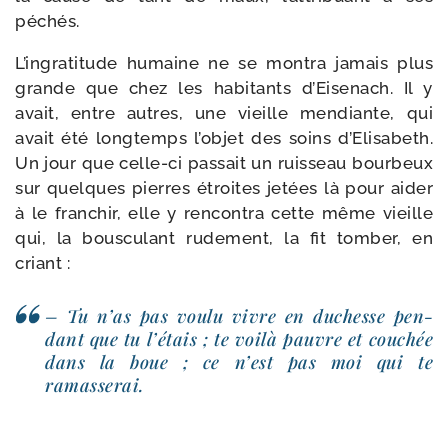
péchés.
L’ingratitude humaine ne se mon­tra jamais plus
grande que chez les habi­tants d’Eisenach. Il y
avait, entre autres, une vieille men­diante, qui
avait été long­temps l’objet des soins d’Elisabeth.
Un jour que celle-​ci pas­sait un ruis­seau bour­beux
sur quelques pierres étroites jetées là pour aider
à le fran­chir, elle y ren­con­tra cette même vieille
qui, la bous­cu­lant rude­ment, la fit tom­ber, en
criant :
– Tu n’as pas vou­lu vivre en duchesse pen­
dant que tu l’étais ; te voi­là pauvre et cou­chée
dans la boue ; ce n’est pas moi qui te
ramasserai.