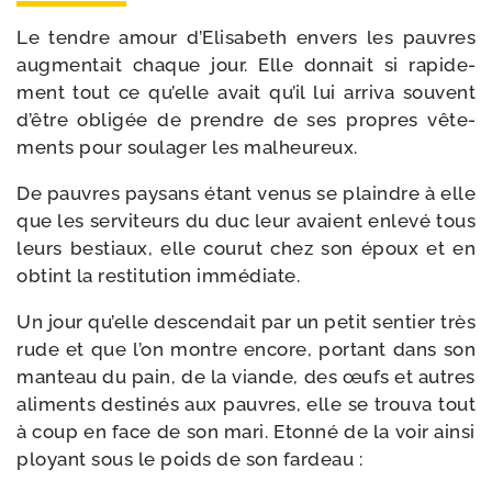
Le tendre amour d’Elisabeth envers les pauvres
aug­men­tait chaque jour. Elle don­nait si rapi­de­
ment tout ce qu’elle avait qu’il lui arri­va sou­vent
d’être obli­gée de prendre de ses propres vête­
ments pour sou­lager les malheureux.
De pauvres pay­sans étant venus se plaindre à elle
que les ser­vi­teurs du duc leur avaient enle­vé tous
leurs bes­tiaux, elle cou­rut chez son époux et en
obtint la res­ti­tu­tion immédiate.
Un jour qu’elle des­cen­dait par un petit sen­tier très
rude et que l’on montre encore, por­tant dans son
man­teau du pain, de la viande, des œufs et autres
ali­ments des­ti­nés aux pauvres, elle se trou­va tout
à coup en face de son mari. Etonné de la voir ain­si
ployant sous le poids de son fardeau :