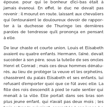
épouse, pour qui le bon­heur d’ici-bas était à
jamais éva­noui. En effet, le duc ne devait pas
reve­nir : il mou­rut en route, lais­sant aux che­va­liers
qui l’en­touraient le dou­lou­reux devoir de rap­por­
ter à la duchesse de Thu­ringe les der­nières
paroles de ten­dresse qu’il pro­non­ça en pen­sant
à elle.
De leur chaste et courte union, Louis et Elisabeth
avaient eu quatre enfants. Hermann, l’aîné, devait
suc­cé­der à son père, sous la tutelle de ses oncles
Henri et Conrad ; mais ces deux hommes déna­tu­
rés, au lieu de pro­té­ger la veuve et les orphe­lins,
chas­sèrent du palais Elisabeth et ses enfants, lui
refu­sant d’emporter quoi que ce fût avec elle. La
fille des rois des­cen­dit à pied le rude sen­tier qui
menait à la ville. Elle por­tait dans ses bras son
plus jeune enfant, qui n’avait pas deux mois ; les