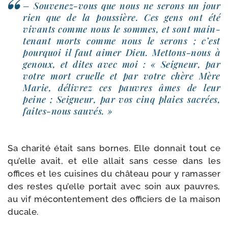
– Souvenez-​vous que nous ne serons un jour
rien que de la pous­sière. Ces gens ont été
vivants comme nous le sommes, et sont main­
tenant morts comme nous le serons ; c’est
pour­quoi il faut aimer Dieu. Mettons-​nous à
genoux, et dites avec moi : « Seigneur, par
votre mort cruelle et par votre chère Mère
Marie, déli­vrez ces pauvres âmes de leur
peine ; Seigneur, par vos cinq plaies sacrées,
faites-​nous sauvés. »
Sa cha­ri­té était sans bornes. Elle don­nait tout ce
qu’elle avait, et elle allait sans cesse dans les
offices et les cui­sines du châ­teau pour y ramas­ser
des restes qu’elle por­tait avec soin aux pauvres,
au vif mécon­ten­te­ment des offi­ciers de la mai­son
ducale.