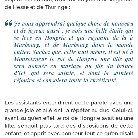
de Hesse et de Thuringe :
Je vous appren­drai quelque chose de nou­veau
et de joyeux aus­si ; je vois une belle étoile qui
se lève en Hongrie et qui rayonne de là à
Marbourg, et de Marbourg dans le monde
entier. Sachez que, cette nuit même, il est né à
Monseigneur le roi de Hongrie une fille qui
sera don­née en mariage au fils du prince
d’ici, qui sera sainte, et dont la sain­te­té
réjoui­ra et conso­le­ra toute la chrétienté.
Les assis­tants enten­dirent cette parole avec une
grande joie et allèrent la répé­ter au duc. Celui-​ci,
ayant su qu’en effet le roi de Hongrie avait eu une
fille, s’enquit plus tard des dis­po­si­tions de cette
enfant, et apprit avec bon­heur tout ce qu’on disait