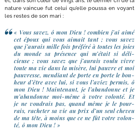
et, dans son cœur de vingt ans, le der­nier cri de la
nature vain­cue fut celui qu’elle pous­sa en voyant
les restes de son mari :
« Vous savez, ô mon Dieu ! com­bien j’ai aimé
cet époux qui vous aimait tant ; vous savez
que j’aurais mille fois pré­fé­ré à toutes les joies
du monde sa pré­sence qui m’était si déli­
cieuse ; vous savez que j’aurais vou­lu vivre
toute ma vie dans la misère, lui pauvre et moi
pau­vresse, men­diant de porte en porte le bon­
heur d’être avec lui, si vous l’aviez per­mis, ô
mon Dieu ! Maintenant, je l’abandonne et je
m’abandonne moi-​même à votre volon­té. Et
je ne vou­drais pas, quand même je le pour­
rais, rache­ter sa vie au prix d’un seul che­veu
de ma tête, à moins que ce ne fût votre volon­
té, ô mon Dieu ! »