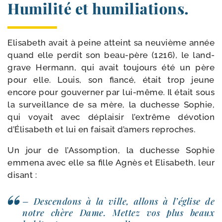
Humilité et humiliations.
Elisabeth avait à peine atteint sa neu­vième année
quand elle per­dit son beau-​père (1216), le land­
grave Hermann, qui avait tou­jours été un père
pour elle. Louis, son fian­cé, était trop jeune
encore pour gou­verner par lui-​même. Il était sous
la sur­veillance de sa mère, la duchesse Sophie,
qui voyait avec déplai­sir l’extrême dévo­tion
d’Élisa­beth et lui en fai­sait d’amers reproches.
Un jour de l’Assomption, la duchesse Sophie
emme­na avec elle sa fille Agnès et Elisabeth, leur
disant :
– Descendons à la ville, allons à l’église de
notre chère Dame. Mettez vos plus beaux