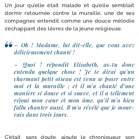
Un jour qu’elle était malade et qu’elle sem­blait
dor­mir retour­née contre la muraille, une de ses
com­pagnes enten­dit comme une douce mélo­die
s’échappant des lèvres de la jeune religieuse.
– Oh ! Madame, lui dit-​elle, que vous avez
déli­cieu­se­ment chanté !
– Quoi ! répon­dit Elisabeth, as-​tu donc
enten­du quelque chose ! Je te dirai qu’un
char­mant petit oiseau est venu se poser entre
moi et la muraille ; et il m’a chan­té d’une
manière si douce et si suave, et il a tel­le­ment
réjoui mon cœur et mon âme, qu’il m’a bien
fal­lu chan­ter aus­si. Il m’a révé­lé que je mour­
rais dans trois jours.
C’était, sans doute, ajoute le chro­ni­queur, son