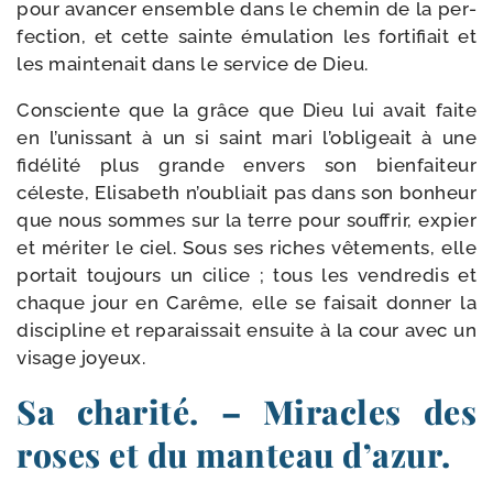
pour avan­cer ensemble dans le che­min de la per­
fec­tion, et cette sainte ému­la­tion les for­ti­fiait et
les mainte­nait dans le ser­vice de Dieu.
Consciente que la grâce que Dieu lui avait faite
en l’unissant à un si saint mari l’obligeait à une
fidé­li­té plus grande envers son bienfai­teur
céleste, Elisabeth n’oubliait pas dans son bon­heur
que nous sommes sur la terre pour souf­frir, expier
et méri­ter le ciel. Sous ses riches vête­ments, elle
por­tait tou­jours un cilice ; tous les ven­dre­dis et
chaque jour en Carême, elle se fai­sait don­ner la
dis­ci­pline et repa­raissait ensuite à la cour avec un
visage joyeux.
Sa charité. – Miracles des
roses et du manteau d’azur.