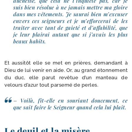
duchesse, que cela ne t’inquiète pas, car je
suis bien réso­lue à ne jamais mettre ma gloire
dans mes vête­ments. Je sau­rai bien m’excuser
envers ces sei­gneurs et je m’efforcerai de les
trai­ter avec tant de gaie­té et d’affabilité, que
je leur plai­rai autant que si j’avais les plus
beaux habits.
Et aus­si­tôt elle se met en prières, deman­dant à
Dieu de lui venir en aide. Or, au grand éton­ne­ment
du duc, elle parut revê­tue d’un man­teau de
velours d’azur tout par­se­mé de perles.
– Voilà, fît-​elle en sou­riant dou­ce­ment, ce
que sait faire le Sei­gneur quand cela lui plaît.
Le deuil et la misère.