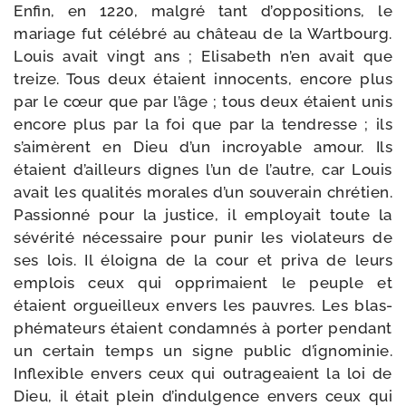
Enfin, en 1220, mal­gré tant d’oppositions, le
mariage fut célé­bré au châ­teau de la Wartbourg.
Louis avait vingt ans ; Elisabeth n’en avait que
treize. Tous deux étaient inno­cents, encore plus
par le cœur que par l’âge ; tous deux étaient unis
encore plus par la foi que par la ten­dresse ; ils
s’aimèrent en Dieu d’un incroyable amour. Ils
étaient d’ailleurs dignes l’un de l’autre, car Louis
avait les qua­li­tés morales d’un sou­ve­rain chré­tien.
Passionné pour la jus­tice, il employait toute la
sévé­ri­té néces­saire pour punir les vio­la­teurs de
ses lois. Il éloi­gna de la cour et pri­va de leurs
emplois ceux qui oppri­maient le peuple et
étaient orgueilleux envers les pauvres. Les blas­
phé­ma­teurs étaient condam­nés à por­ter pen­dant
un cer­tain temps un signe public d’igno­minie.
Inflexible envers ceux qui outra­geaient la loi de
Dieu, il était plein d’indulgence envers ceux qui