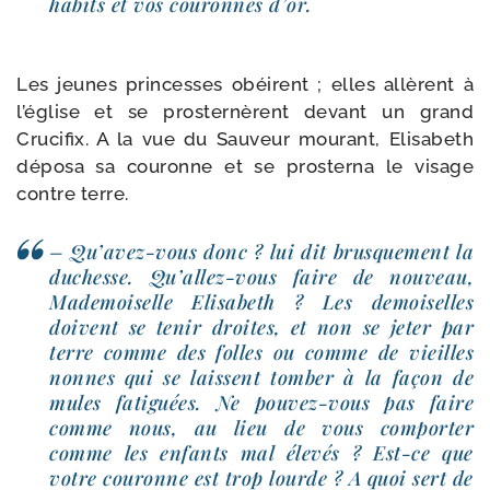
habits et vos cou­ronnes d’or.
Les jeunes prin­cesses obéirent ; elles allèrent à
l’église et se pros­ternèrent devant un grand
Crucifix. A la vue du Sauveur mou­rant, Elisabeth
dépo­sa sa cou­ronne et se pros­ter­na le visage
contre terre.
– Qu’avez-vous donc ? lui dit brus­que­ment la
duchesse. Qu’allez-vous faire de nou­veau,
Mademoiselle Elisabeth ? Les demoi­selles
doivent se tenir droites, et non se jeter par
terre comme des folles ou comme de vieilles
nonnes qui se laissent tom­ber à la façon de
mules fati­guées. Ne pouvez-​vous pas faire
comme nous, au lieu de vous com­porter
comme les enfants mal éle­vés ? Est-​ce que
votre cou­ronne est trop lourde ? A quoi sert de