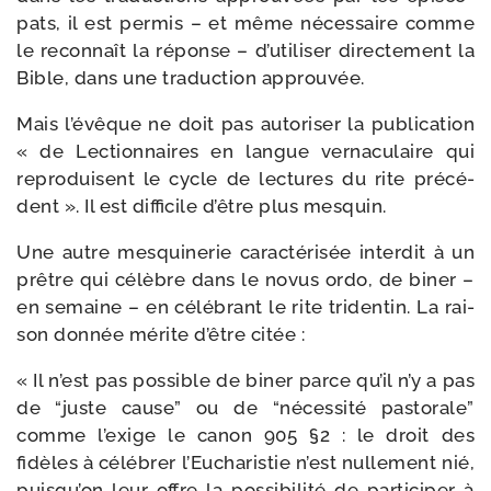
pats, il est per­mis – et même néces­saire comme
le recon­naît la réponse – d’utiliser direc­te­ment la
Bible, dans une tra­duc­tion approuvée.
Mais l’évêque ne doit pas auto­ri­ser la publi­ca­tion
« de Lectionnaires en langue ver­na­cu­laire qui
repro­duisent le cycle de lec­tures du rite pré­cé­
dent ». Il est dif­fi­cile d’être plus mesquin.
Une autre mes­qui­ne­rie carac­té­ri­sée inter­dit à un
prêtre qui célèbre dans le novus ordo, de biner –
en semaine – en célé­brant le rite tri­den­tin. La rai­
son don­née mérite d’être citée :
« Il n’est pas pos­sible de biner parce qu’il n’y a pas
de “juste cause” ou de “néces­si­té pas­to­rale”
comme l’exige le canon 905 §2 : le droit des
fidèles à célé­brer l’Eucharistie n’est nul­le­ment nié,
puisqu’on leur offre la pos­si­bi­li­té de par­ti­ci­per à