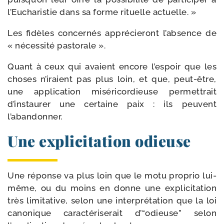
l’Eucharistie dans sa forme rituelle actuelle. »
Les fidèles concer­nés appré­cie­ront l’absence de
« néces­si­té pastorale ».
Quant à ceux qui avaient encore l’espoir que les
choses n’iraient pas plus loin, et que, peut-​être,
une appli­ca­tion misé­ri­cor­dieuse per­met­trait
d’instaurer une cer­taine paix : ils peuvent
l’abandonner.
Une explicitation odieuse
Une réponse va plus loin que le motu pro­prio lui-​
même, ou du moins en donne une expli­ci­ta­tion
très limi­ta­tive, selon une inter­pré­ta­tion que la loi
cano­nique carac­té­ri­se­rait d’“odieuse” selon