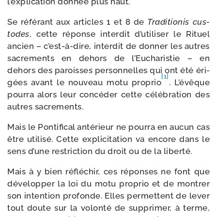
l’explication don­née plus haut.
Se réfé­rant aux articles 1 et 8 de
Traditionis cus­
todes
, cette réponse inter­dit d’utiliser le Rituel
ancien – c’est-à-dire, inter­dit de don­ner les autres
sacre­ments en dehors de l’Eucharistie – en
dehors des paroisses per­son­nelles qui ont été éri­
[1]
gées avant le nou­veau motu pro­prio
. L’évêque
pour­ra alors leur concé­der cette célé­bra­tion des
autres sacrements.
Mais le Pontifical anté­rieur ne pour­ra en aucun cas
être uti­li­sé. Cette expli­ci­ta­tion va encore dans le
sens d’une res­tric­tion du droit ou de la liberté.
Mais à y bien réflé­chir, ces réponses ne font que
déve­lop­per la loi du motu pro­prio et de mon­trer
son inten­tion pro­fonde. Elles per­mettent de lever
tout doute sur la volon­té de sup­pri­mer, à terme,