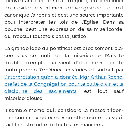
bien­veillance et le sou­ci d’équité, en par­ti­cu­lier
pour évi­ter le sen­ti­ment de ven­geance. Le droit
cano­nique l’a repris et c’est une source impor­tante
pour inter­pré­ter les lois de l’Eglise. Dans sa
bouche, c’est une expres­sion de sa misé­ri­corde,
qui n’exclut tou­te­fois pas la justice.
La grande idée du pon­ti­fi­cat est pré­ci­sé­ment pla­
cée sous ce motif de la misé­ri­corde. Mais le
double exemple qui vient d’être don­né par le
motu pro­prio
Traditionis cus­todes
et sur­tout par
l’interprétation qu’en a don­née Mgr Arthur Roche,
pré­fet de la Congrégation pour le culte divin et la
dis­ci­pline des sacre­ments
, est tout sauf
miséricordieuse.
Il semble même qu’il consi­dère la messe tri­den­
tine comme « odieuse » en elle-​même, puisqu’il
faut la res­treindre de toutes les manières.