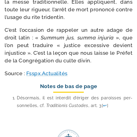
la messe tra­di­tion­nelle. Elles appliquent, dans
toute leur rigueur, l’arrêt de mort pro­non­cé contre
l’usage du rite tridentin.
C’est l’occasion de rap­pe­ler un autre adage de
droit latin : «
Summum jus, sum­ma inju­ria
», que
l’on peut tra­duire « jus­tice exces­sive devient
injus­tice ». C’est la leçon que nous laisse le Préfet
de la Congrégation du culte divin.
Source :
Fsspx.Actualités
Notes de bas de page
Désormais, il est inter­dit d’é­ri­ger des paroisses per­
son­nelles, cf.
Traditionis Custodes
, art. 3
[
↩
]