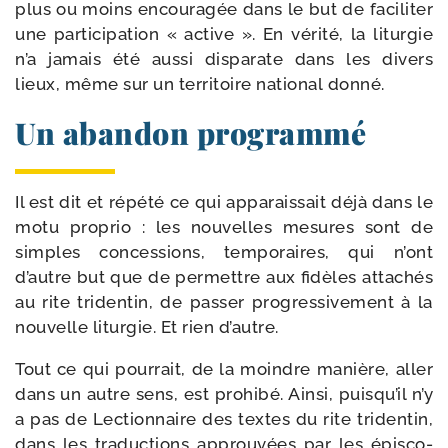
plus ou moins encou­ra­gée dans le but de faci­li­ter
une par­ti­ci­pa­tion « active ». En véri­té, la litur­gie
n’a jamais été aus­si dis­pa­rate dans les divers
lieux, même sur un ter­ri­toire natio­nal donné.
Un abandon programmé
Il est dit et répé­té ce qui appa­rais­sait déjà dans le
motu pro­prio : les nou­velles mesures sont de
simples conces­sions, tem­po­raires, qui n’ont
d’autre but que de per­mettre aux fidèles atta­chés
au rite tri­den­tin, de pas­ser pro­gres­si­ve­ment à la
nou­velle litur­gie. Et rien d’autre.
Tout ce qui pour­rait, de la moindre manière, aller
dans un autre sens, est pro­hi­bé. Ainsi, puisqu’il n’y
a pas de Lectionnaire des textes du rite tri­den­tin,
dans les tra­duc­tions approu­vées par les épis­co­