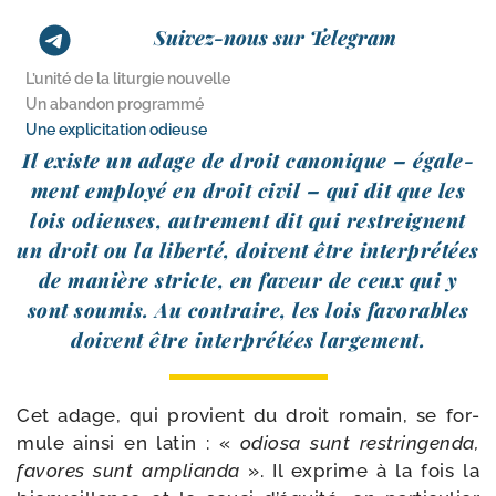
Suivez-nous sur Telegram
L’unité de la liturgie nouvelle
Un abandon programmé
Une explicitation odieuse
Il existe un adage de droit cano­nique – éga­le­
ment employé en droit civil – qui dit que les
lois odieuses, autre­ment dit qui restreignent
un droit ou la liber­té, doivent être inter­pré­tées
de manière stricte, en faveur de ceux qui y
sont sou­mis. Au contraire, les lois favo­rables
doivent être inter­pré­tées largement.
Cet adage, qui pro­vient du droit romain, se for­
mule ain­si en latin : «
odio­sa sunt res­trin­gen­da,
favores sunt amplian­da
». Il exprime à la fois la