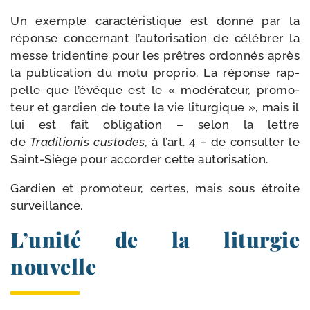
Un exemple carac­té­ris­tique est don­né par la
réponse concer­nant l’autorisation de célé­brer la
messe tri­den­tine pour les prêtres ordon­nés après
la publi­ca­tion du motu pro­prio. La réponse rap­
pelle que l’évêque est le « modé­ra­teur, pro­mo­
teur et gar­dien de toute la vie litur­gique », mais il
lui est fait obli­ga­tion – selon la lettre
de
Traditionis cus­todes
, à l’art. 4 – de consul­ter le
Saint-​Siège pour accor­der cette autorisation.
Gardien et pro­mo­teur, certes, mais sous étroite
surveillance.
L’unité de la liturgie
nouvelle