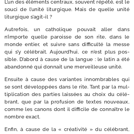
L’un des élé­ments cen­traux, sou­vent répé­té, est le
sou­ci de l’unité litur­gique. Mais de quelle uni­té
litur­gique s’agit-il ?
Autrefois, un catho­lique pou­vait aller dans
n’importe quelle paroisse de son rite, dans le
monde entier, et suivre sans dif­fi­cul­té la messe
qui s’y célé­brait. Aujourd’hui, ce n’est plus pos­
sible. D’abord à cause de la langue : le latin a été
aban­don­né qui don­nait une mer­veilleuse unité.
Ensuite à cause des variantes innom­brables qui
se sont déve­lop­pées dans le rite. Tant par la mul­
ti­pli­ca­tion des par­ties lais­sées au choix du célé­
brant, que par la pro­fu­sion de textes nou­veaux,
comme les canons dont il dif­fi­cile de connaître le
nombre exact.
Enfin, à cause de la « créa­ti­vi­té » du célé­brant,