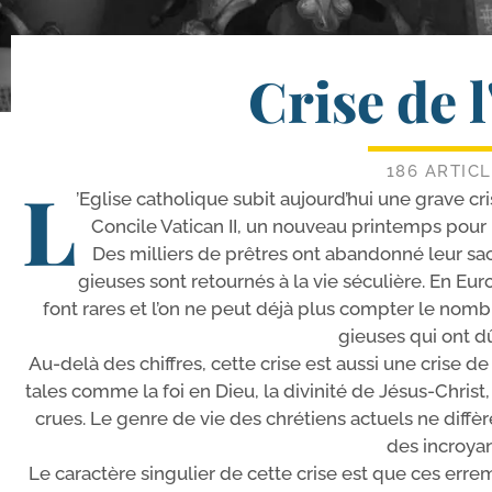
Crise de l
186 ARTIC
L
’Eglise catho­lique subit aujourd’­hui une grave cr
Concile Vatican II, un nou­veau prin­temps pour l’
Des mil­liers de prêtres ont aban­don­né leur sace
gieuses sont retour­nés à la vie sécu­lière. En E
font rares et l’on ne peut déjà plus comp­ter le nombr
gieuses qui ont d
Au-​delà des chiffres, cette crise est aus­si une crise de
tales comme la foi en Dieu, la divi­ni­té de Jésus-​Christ
crues. Le genre de vie des chré­tiens actuels ne dif­f
des incroyan
Le carac­tère sin­gu­lier de cette crise est que ces erre­