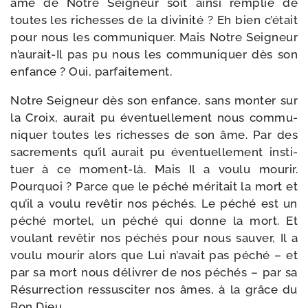
âme de Notre Seigneur soit ain­si rem­plie de
toutes les richesses de la divi­ni­té ? Eh bien c’était
pour nous les com­mu­ni­quer. Mais Notre Seigneur
n’aurait-Il pas pu nous les com­mu­ni­quer dès son
enfance ? Oui, parfaitement.
Notre Seigneur dès son enfance, sans mon­ter sur
la Croix, aurait pu éven­tuel­le­ment nous com­mu­
ni­quer toutes les richesses de son âme. Par des
sacre­ments qu’il aurait pu éven­tuel­le­ment ins­ti­
tuer à ce moment-​là. Mais Il a vou­lu mou­rir.
Pourquoi ? Parce que le péché méri­tait la mort et
qu’il a vou­lu revê­tir nos péchés. Le péché est un
péché mor­tel, un péché qui donne la mort. Et
vou­lant revê­tir nos péchés pour nous sau­ver, Il a
vou­lu mou­rir alors que Lui n’avait pas péché – et
par sa mort nous déli­vrer de nos péchés – par sa
Résurrection res­sus­ci­ter nos âmes, à la grâce du
Bon Dieu.