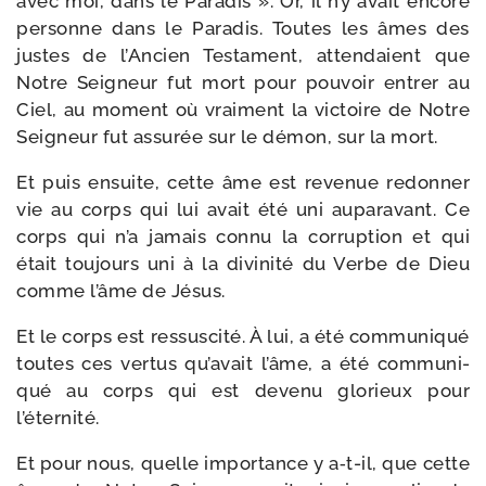
avec moi, dans le Paradis ». Or, il n’y avait encore
per­sonne dans le Paradis. Toutes les âmes des
justes de l’Ancien Testament, atten­daient que
Notre Seigneur fut mort pour pou­voir entrer au
Ciel, au moment où vrai­ment la vic­toire de Notre
Seigneur fut assu­rée sur le démon, sur la mort.
Et puis ensuite, cette âme est reve­nue redon­ner
vie au corps qui lui avait été uni aupa­ra­vant. Ce
corps qui n’a jamais connu la cor­rup­tion et qui
était tou­jours uni à la divi­ni­té du Verbe de Dieu
comme l’âme de Jésus.
Et le corps est res­sus­ci­té. À lui, a été com­mu­ni­qué
toutes ces ver­tus qu’avait l’âme, a été com­mu­ni­
qué au corps qui est deve­nu glo­rieux pour
l’éternité.
Et pour nous, quelle impor­tance y a‑t-​il, que cette