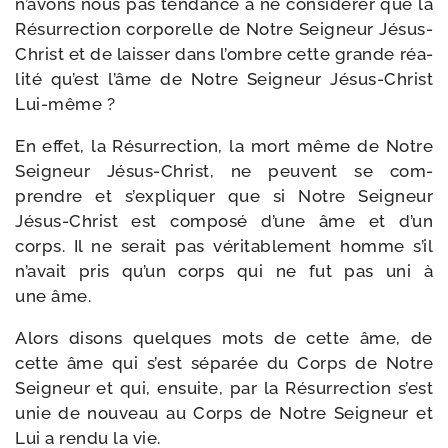
n’avons nous pas ten­dance à ne consi­dé­rer que la
Résurrection cor­po­relle de Notre Seigneur Jésus-​
Christ et de lais­ser dans l’ombre cette grande réa­
li­té qu’est l’âme de Notre Seigneur Jésus-​Christ
Lui-même ?
En effet, la Résurrection, la mort même de Notre
Seigneur Jésus-​Christ, ne peuvent se com­
prendre et s’expliquer que si Notre Seigneur
Jésus-​Christ est com­po­sé d’une âme et d’un
corps. Il ne serait pas véri­ta­ble­ment homme s’il
n’avait pris qu’un corps qui ne fut pas uni à
une âme.
Alors disons quelques mots de cette âme, de
cette âme qui s’est sépa­rée du Corps de Notre
Seigneur et qui, ensuite, par la Résurrection s’est
unie de nou­veau au Corps de Notre Seigneur et
Lui a ren­du la vie.