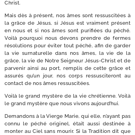
Christ.
Mais dès à pré­sent, nos âmes sont res­sus­ci­tées à
la grâce de Jésus, si Jésus est vrai­ment pré­sent
en nous et si nos âmes sont puri­fiées du péché.
Voilà pour­quoi nous devons prendre de fermes
réso­lu­tions pour évi­ter tout péché, afin de gar­der
la vie sur­na­tu­relle dans nos âmes, la vie de la
grâce, la vie de Notre Seigneur Jésus-​Christ et de
par­ve­nir ain­si au port, rem­plis de cette grâce et
assu­rés qu’un jour, nos corps res­sus­ci­te­ront au
contact de nos âmes ressuscitées.
Voilà le grand mys­tère de la vie chré­tienne. Voilà
le grand mys­tère que nous vivons aujourd’hui.
Demandons à la Vierge Marie, qui elle, n’ayant pas
connu le péché ori­gi­nel, était aus­si des­ti­née à
mon­ter au Ciel sans mou­rir. Si la Tradition dit que