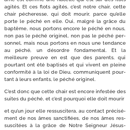
agi­tés. Et ces flots agi­tés, c’est notre chair, cette
chair péche­resse, qui doit mou­rir, parce qu’elle
porte le péché en elle. Oui, mal­gré la grâce du
bap­tême, nous por­tons encore le péché en nous,
non pas le péché ori­gi­nel, non pas le péché per­
son­nel, mais nous por­tons en nous une ten­dance
au péché, un désordre fon­da­men­tal. Et la
meilleure preuve en est que des parents, qui
pour­tant ont été bap­ti­sés et qui vivent en pleine
confor­mi­té à la loi de Dieu, com­mu­niquent pour­
tant à leurs enfants, le péché originel.
C’est donc que cette chair est encore infes­tée des
suites du péché, et c’est pour­quoi elle doit mourir
et qu’un jour elle res­sus­ci­te­ra, au contact pré­ci­sé­
ment de nos âmes sanc­ti­fiées, de nos âmes res­
sus­ci­tées à la grâce de Notre Seigneur Jésus-