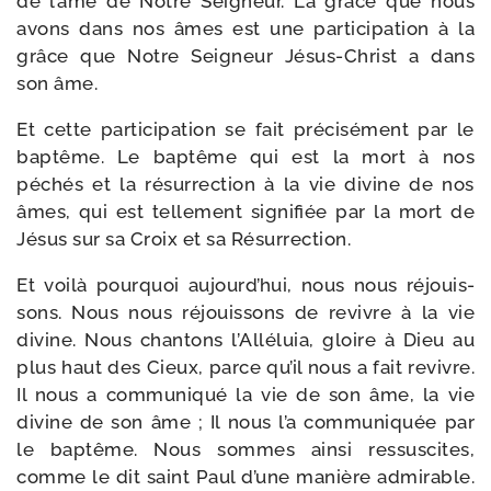
de l’âme de Notre Seigneur. La grâce que nous
avons dans nos âmes est une par­ti­ci­pa­tion à la
grâce que Notre Seigneur Jésus-​Christ a dans
son âme.
Et cette par­ti­ci­pa­tion se fait pré­ci­sé­ment par le
bap­tême. Le bap­tême qui est la mort à nos
péchés et la résur­rec­tion à la vie divine de nos
âmes, qui est tel­le­ment signi­fiée par la mort de
Jésus sur sa Croix et sa Résurrection.
Et voi­là pour­quoi aujourd’hui, nous nous réjouis­
sons. Nous nous réjouis­sons de revivre à la vie
divine. Nous chan­tons l’Alléluia, gloire à Dieu au
plus haut des Cieux, parce qu’il nous a fait revivre.
Il nous a com­mu­ni­qué la vie de son âme, la vie
divine de son âme ; Il nous l’a com­mu­ni­quée par
le bap­tême. Nous sommes ain­si res­sus­cites,
comme le dit saint Paul d’une manière admi­rable.