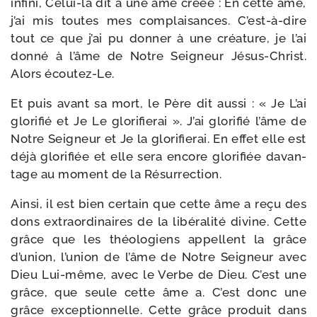
infi­ni, Celui-​là dit à une âme créée : En cette âme,
j’ai mis toutes mes com­plai­sances. C’est-à-dire
tout ce que j’ai pu don­ner à une créa­ture, je l’ai
don­né à l’âme de Notre Seigneur Jésus-​Christ.
Alors écoutez-Le.
Et puis avant sa mort, le Père dit aus­si : « Je L’ai
glo­ri­fié et Je Le glo­ri­fie­rai ». J’ai glo­ri­fié l’âme de
Notre Seigneur et Je la glo­ri­fie­rai. En effet elle est
déjà glo­ri­fiée et elle sera encore glo­ri­fiée davan­
tage au moment de la Résurrection.
Ainsi, il est bien cer­tain que cette âme a reçu des
dons extra­or­di­naires de la libé­ra­li­té divine. Cette
grâce que les théo­lo­giens appellent la grâce
d’union, l’union de l’âme de Notre Seigneur avec
Dieu Lui-​même, avec le Verbe de Dieu. C’est une
grâce, que seule cette âme a. C’est donc une
grâce excep­tion­nelle. Cette grâce pro­duit dans