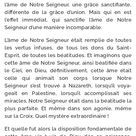
l’âme de Notre Seigneur, une grâce sanc­ti­fiante,
dif­fé­rente de la grâce d’union. Mais qui en est
l’effet immé­diat, qui sanc­ti­fie l’âme de Notre
Seigneur d’une manière incomparable.
L’âme de Notre Seigneur était rem­plie de toutes
les ver­tus infuses, de tous les dons du Saint-​
Esprit, de toutes les béa­ti­tudes. Et ima­gi­nons que
cette âme de Notre Seigneur, ain­si béa­ti­fiée dans
le Ciel, en Dieu, défi­ni­ti­ve­ment, cette âme était
celle qui ani­mait son corps lorsque Notre
Seigneur s’est trou­vé à Nazareth, lorsqu’il voya­
geait en Palestine, lorsqu’il accom­plis­sait ses
miracles. Notre Seigneur était dans la béa­ti­tude la
plus par­faite. Et même dans son ago­nie, même
sur la Croix. Quel mys­tère extraordinaire !
Et quelle fut alors la dis­po­si­tion fon­da­men­tale de