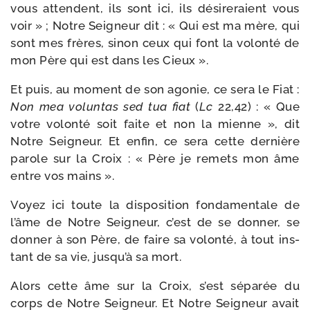
vous attendent, ils sont ici, ils dési­re­raient vous
voir » ; Notre Seigneur dit : « Qui est ma mère, qui
sont mes frères, sinon ceux qui font la volon­té de
mon Père qui est dans les Cieux ».
Et puis, au moment de son ago­nie, ce sera le Fiat :
Non mea volun­tas sed tua fiat
(
Lc
22,42) : « Que
votre volon­té soit faite et non la mienne », dit
Notre Seigneur. Et enfin, ce sera cette der­nière
parole sur la Croix : « Père je remets mon âme
entre vos mains ».
Voyez ici toute la dis­po­si­tion fon­da­men­tale de
l’âme de Notre Seigneur, c’est de se don­ner, se
don­ner à son Père, de faire sa volon­té, à tout ins­
tant de sa vie, jusqu’à sa mort.
Alors cette âme sur la Croix, s’est sépa­rée du
corps de Notre Seigneur. Et Notre Seigneur avait