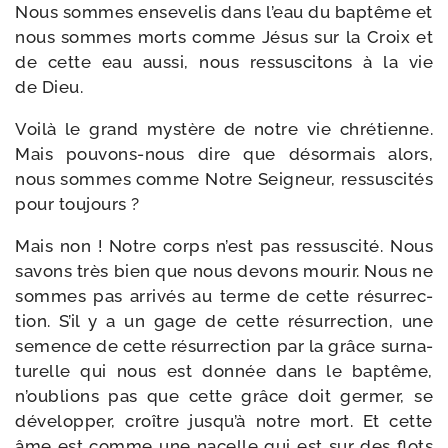
Nous sommes ense­ve­lis dans l’eau du bap­tême et
nous sommes morts comme Jésus sur la Croix et
de cette eau aus­si, nous res­sus­ci­tons à la vie
de Dieu.
Voilà le grand mys­tère de notre vie chré­tienne.
Mais pouvons-​nous dire que désor­mais alors,
nous sommes comme Notre Seigneur, res­sus­ci­tés
pour toujours ?
Mais non ! Notre corps n’est pas res­sus­ci­té. Nous
savons très bien que nous devons mou­rir. Nous ne
sommes pas arri­vés au terme de cette résur­rec­
tion. S’il y a un gage de cette résur­rec­tion, une
semence de cette résur­rec­tion par la grâce sur­na­
tu­relle qui nous est don­née dans le bap­tême,
n’oublions pas que cette grâce doit ger­mer, se
déve­lop­per, croître jusqu’à notre mort. Et cette
âme est comme une nacelle qui est sur des flots