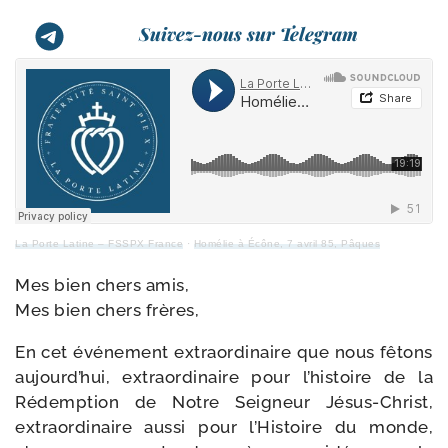
Suivez-nous sur Telegram
La Porte Latine – FSSPX France
·
Homélie à Écône, 7 avril 85, Pâques
Mes bien chers amis,
Mes bien chers frères,
En cet évé­ne­ment extra­or­di­naire que nous fêtons
aujourd’hui, extra­or­di­naire pour l’histoire de la
Rédemption de Notre Seigneur Jésus-​Christ,
extra­or­di­naire aus­si pour l’Histoire du monde,