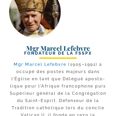
Mgr Marcel Lefebvre
FONDATEUR DE LA FSSPX
Mgr Marcel Lefebvre
(1905–1991) a
occu­pé des postes majeurs dans
l’Église en tant que Délégué apos­to­
lique pour l’Afrique fran­co­phone puis
Supérieur géné­ral de la Congrégation
du Saint-​Esprit. Défenseur de la
Tradition catho­lique lors du concile
Vatican II, il fonde en 1970 la