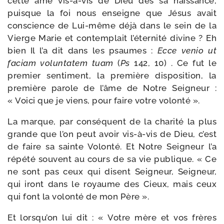
cette âme vis-​à-​vis de Dieu dès sa nais­sance,
puisque la foi nous enseigne que Jésus avait
conscience de Lui-​même déjà dans le sein de la
Vierge Marie et contem­plait l’éternité divine ? Eh
bien Il l’a dit dans les psaumes :
Ecce venio ut
faciam volun­ta­tem tuam
(
Ps
142, 10) . Ce fut le
pre­mier sen­ti­ment, la pre­mière dis­po­si­tion, la
pre­mière parole de l’âme de Notre Seigneur :
« Voici que je viens, pour faire votre volonté ».
La marque, par consé­quent de la cha­ri­té la plus
grande que l’on peut avoir vis-​à-​vis de Dieu, c’est
de faire sa sainte Volonté. Et Notre Seigneur l’a
répé­té sou­vent au cours de sa vie publique. « Ce
ne sont pas ceux qui disent Seigneur, Seigneur,
qui iront dans le royaume des Cieux, mais ceux
qui font la volon­té de mon Père ».
Et lorsqu’on lui dit : « Votre mère et vos frères