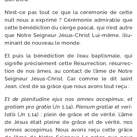
N’est-ce pas tout ce que la céré­mo­nie de cette
nuit nous a expri­mé ? Cérémonie admi­rable que
cette béné­dic­tion du cierge pas­cal, qui n’est autre
que Notre Seigneur Jésus-​Christ Lui-​même, illu­
mi­nant de nou­veau le monde.
Et puis la béné­dic­tion de l’eau bap­tis­male, qui
signi­fie pré­ci­sé­ment cette Résurrection, résur­rec­
tion de nos âmes, au contact de l’âme de Notre
Seigneur Jésus-​Christ. Car comme le dit saint
Jean, c’est de sa grâce que nous avons tout reçu :
Et de ple­ni­tu­dine ejus nos omnes acce­pi­mus
,
et
gra­tiam pro gra­tia
(
Jn
1,14),
Plenum gra­tiæ et veri­
ta­tis
(
Jn
1,14) : plein de grâce et de véri­té. L’âme
de Jésus était pleine de grâce et de véri­té, nos
omnes acce­pi­mus. Nous avons reçu cette grâce