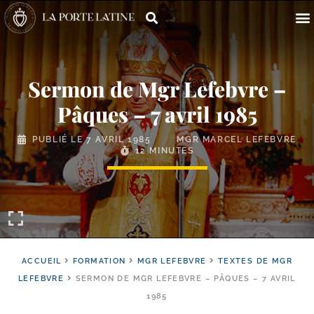
Sermon de Mgr Lefebvre –
Pâques – 7 avril 1985
PUBLIÉ LE
7 AVRIL 1985
MGR MARCEL LEFEBVRE
12 MINUTES
ACCUEIL
FORMATION
MGR LEFEBVRE
TEXTES DE MGR
LEFEBVRE
SERMON DE MGR LEFEBVRE – PÂQUES – 7 AVRIL
1985