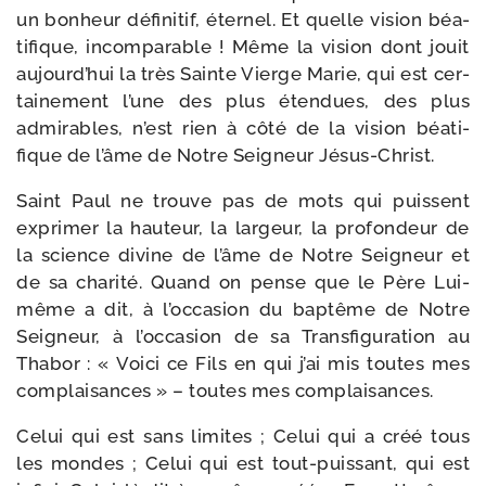
un bon­heur défi­ni­tif, éter­nel. Et quelle vision béa­
ti­fique, incom­pa­rable ! Même la vision dont jouit
aujourd’hui la très Sainte Vierge Marie, qui est cer­
tai­ne­ment l’une des plus éten­dues, des plus
admi­rables, n’est rien à côté de la vision béa­ti­
fique de l’âme de Notre Seigneur Jésus-Christ.
Saint Paul ne trouve pas de mots qui puissent
expri­mer la hau­teur, la lar­geur, la pro­fon­deur de
la science divine de l’âme de Notre Seigneur et
de sa cha­ri­té. Quand on pense que le Père Lui-​
même a dit, à l’occasion du bap­tême de Notre
Seigneur, à l’occasion de sa Transfiguration au
Thabor : « Voici ce Fils en qui j’ai mis toutes mes
com­plai­sances » – toutes mes complaisances.
Celui qui est sans limites ; Celui qui a créé tous
les mondes ; Celui qui est tout-​puissant, qui est