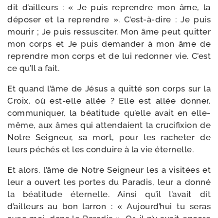
dit d’ailleurs : « Je puis reprendre mon âme, la
dépo­ser et la reprendre ». C’est-à-dire : Je puis
mou­rir ; Je puis res­sus­ci­ter. Mon âme peut quit­ter
mon corps et Je puis deman­der à mon âme de
reprendre mon corps et de lui redon­ner vie. C’est
ce qu’Il a fait.
Et quand l’âme de Jésus a quit­té son corps sur la
Croix, où est-​elle allée ? Elle est allée don­ner,
com­mu­ni­quer, la béa­ti­tude qu’elle avait en elle-​
même, aux âmes qui atten­daient la cru­ci­fixion de
Notre Seigneur, sa mort, pour les rache­ter de
leurs péchés et les conduire à la vie éternelle.
Et alors, l’âme de Notre Seigneur les a visi­tées et
leur a ouvert les portes du Paradis, leur a don­né
la béa­ti­tude éter­nelle. Ainsi qu’il l’avait dit
d’ailleurs au bon lar­ron : « Aujourd’hui tu seras