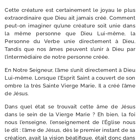
Cette créa­ture est cer­tai­ne­ment le joyau le plus
extra­or­di­naire que Dieu ait jamais créé. Comment
peut-​on ima­gi­ner qu’une créa­ture soit unie dans
la même per­sonne que Dieu Lui-​même, la
Personne du Verbe unie direc­te­ment à Dieu.
Tandis que nos âmes peuvent s’unir à Dieu par
l’intermédiaire de notre per­sonne créée.
En Notre Seigneur, l’âme s’unit direc­te­ment à Dieu
Lui-​même. Lorsque l’Esprit Saint a cou­vert de son
ombre la très Sainte Vierge Marie, Il a créé l’âme
de Jésus.
Dans quel état se trou­vait cette âme de Jésus
dans le sein de la Vierge Marie ? Eh bien, la foi
nous l’enseigne, l’enseignement de l’Église nous
le dit : l’âme de Jésus, dès le pre­mier ins­tant de sa
créa­tion, avait la vision béa­ti­fique, était donc dans