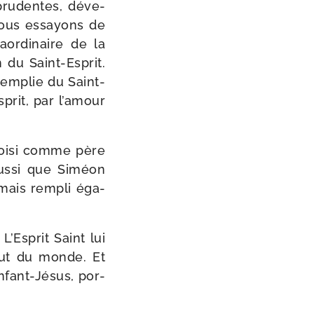
s pru­dentes, déve­
i nous essayons de
or­di­naire de la
du Saint-​Esprit.
em­plie du Saint-​
sprit, par l’amour
choi­si comme père
aus­si que Siméon
 mais rem­pli éga­
L’Esprit Saint lui
alut du monde. Et
’Enfant-Jésus, por­