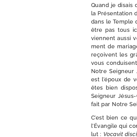
Quand je disais q
la Présentation d
dans le Temple de
être pas tous ic
viennent aus­si 
ment de mariage,
reçoivent les g
vous conduisent
Notre Seigneur J
est l’époux de v
êtes bien dis­po
Seigneur Jésus-​
fait par Notre Se
C’est bien ce qu
l’Évangile qui con
lut :
Vocavit dis­ci