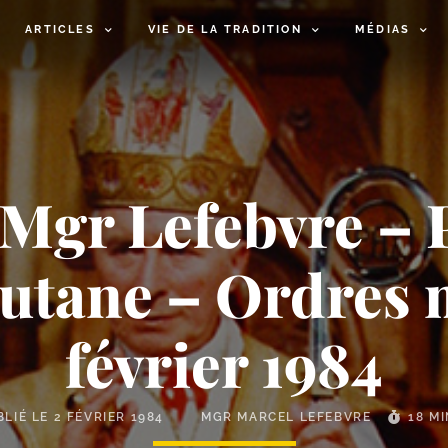
ARTICLES
VIE DE LA TRADITION
MÉDIAS
Mgr Lefebvre – P
outane – Ordres 
février 1984
BLIÉ LE
2 FÉVRIER 1984
MGR MARCEL LEFEBVRE
18 M