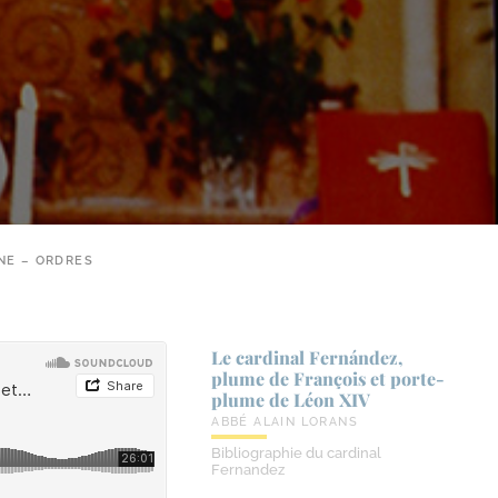
NE – ORDRES
Le cardinal Fernández,
plume de François et porte-​
plume de Léon XIV
ABBÉ ALAIN LORANS
Bibliographie du cardinal
Fernandez