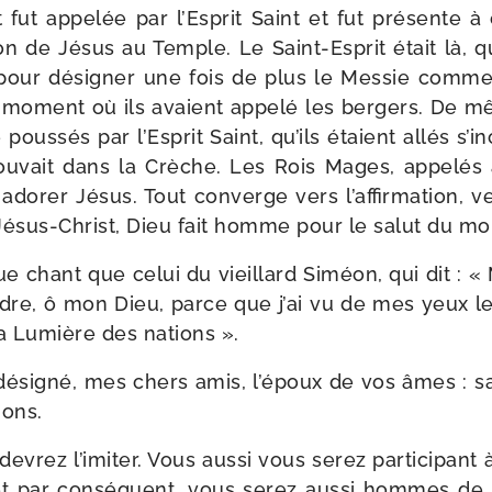
fut appe­lée par l’Esprit Saint et fut pré­sente à
n de Jésus au Temple. Le Saint-​Esprit était là, qu
pour dési­gner une fois de plus le Messie comme l
 moment où ils avaient appe­lé les ber­gers. De 
 pous­sés par l’Esprit Saint, qu’ils étaient allés s’i
ou­vait dans la Crèche. Les Rois Mages, appe­lés au
ado­rer Jésus. Tout converge vers l’affirmation, v
ésus-​Christ, Dieu fait homme pour le salut du m
ue chant que celui du vieillard Siméon, qui dit : 
dre, ô mon Dieu, parce que j’ai vu de mes yeux l
la Lumière des nations ».
i dési­gné, mes chers amis, l’époux de vos âmes : 
ions.
devrez l’imiter. Vous aus­si vous serez par­ti­ci­pan
t par consé­quent, vous serez aus­si hommes de D