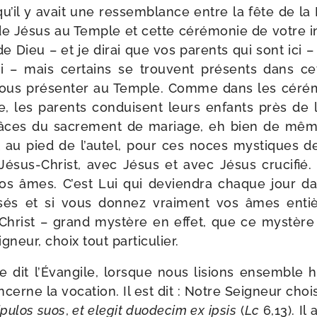
u’il y avait une res­sem­blance entre la fête de la 
e Jésus au Temple et cette céré­mo­nie de votre int
 Dieu – et je dirai que vos parents qui sont ici – 
i – mais cer­tains se trouvent pré­sents dans ce
vous pré­sen­ter au Temple. Comme dans les céré­
 les parents conduisent leurs enfants près de l’
râces du sacre­ment de mariage, eh bien de même 
 au pied de l’autel, pour ces noces mys­tiques 
ésus-​Christ, avec Jésus et avec Jésus cru­ci­fié. 
os âmes. C’est Lui qui devien­dra chaque jour da
­sés et si vous don­nez vrai­ment vos âmes enti
Christ – grand mys­tère en effet, que ce mys­tère
igneur, choix tout particulier.
e dit l’Évangile, lorsque nous lisions ensemble 
cerne la voca­tion. Il est dit : Notre Seigneur choi­
­pu­los suos
,
et ele­git duo­de­cim ex ipsis
(
Lc
6,13). Il 