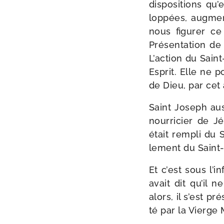
dis­po­si­tions qu
lop­pées, aug­men
nous figu­rer ce
Présentation de 
L’action du Saint
Esprit. Elle ne p
de Dieu, par cet
Saint Joseph aus­
nour­ri­cier de 
était rem­pli du 
le­ment du Saint-
Et c’est sous l’i
avait dit qu’il 
alors, il s’est pr
té par la Vierge