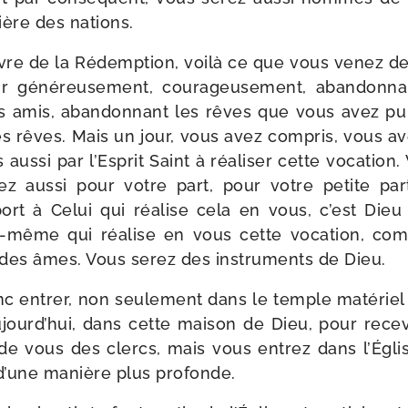
ère des nations.
uvre de la Rédemption, voi­là ce que vous venez de
r géné­reu­se­ment, cou­ra­geu­se­ment, aban­don­na
s amis, aban­don­nant les rêves que vous avez pu
es rêves. Mais un jour, vous avez com­pris, vous av
aus­si par l’Esprit Saint à réa­li­ser cette voca­tio
ez aus­si pour votre part, pour votre petite par
ort à Celui qui réa­lise cela en vous, c’est Dieu
ui-​même qui réa­lise en vous cette voca­tion, co
 des âmes. Vous serez des ins­tru­ments de Dieu.
nc entrer, non seule­ment dans le temple maté­ri
ujourd’hui, dans cette mai­son de Dieu, pour rece­
a de vous des clercs, mais vous entrez dans l’Égl
, d’une manière plus profonde.