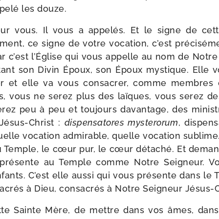
ppe­lé les douze.
 vous. Il vous a appe­lés. Et le signe de cett
l­le­ment, ce signe de votre voca­tion, c’est pré­ci­sé­
Car c’est l’Église qui vous appelle au nom de Notre
n­tant son Divin Époux, son Époux mys­tique. Elle v
 et elle va vous consa­crer, comme membres de 
, vous ne serez plus des laïques, vous serez des
rez peu à peu et tou­jours davan­tage, des minist
Jésus-​Christ :
dis­pen­sa­tores mys­te­ro­rum
, dis­pen
elle voca­tion admi­rable, quelle voca­tion sublim
Temple, le cœur pur, le cœur déta­ché. Et deman­
s pré­sente au Temple comme Notre Seigneur. Vou
fants. C’est elle aus­si qui vous pré­sente dans le
­crés à Dieu, consa­crés à Notre Seigneur Jésus-C
te Sainte Mère, de mettre dans vos âmes, dans