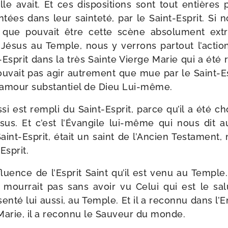
’elle avait. Et ces dis­po­si­tions sont tout entière
­tées dans leur sain­te­té, par le Saint-​Esprit. S
 que pou­vait être cette scène abso­lu­ment extra­
Jésus au Temple, nous y ver­rons par­tout l’action 
-​Esprit dans la très Sainte Vierge Marie qui a été r
ou­vait pas agir autre­ment que mue par le Saint-​E
 amour sub­stan­tiel de Dieu Lui-même.
si est rem­pli du Saint-​Esprit, parce qu’il a été 
Jésus. Et c’est l’Évangile lui-​même qui nous dit 
Saint-​Esprit, était un saint de l’Ancien Testament,
Esprit.
nfluence de l’Esprit Saint qu’il est venu au Temple. 
ne mour­rait pas sans avoir vu Celui qui est le s
é­sen­té lui aus­si, au Temple. Et il a recon­nu dans l
 Marie, il a recon­nu le Sauveur du monde.