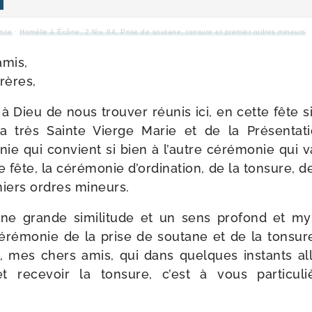
ance
·
Homélie à Écône, 2 fév. 84, Prise de sou­tane, ton­sure et pre­mier ordres mineurs
amis,
rères,
 Dieu de nous trou­ver réunis ici, en cette fête si
 la très Sainte Vierge Marie et de la Présenta
 qui convient si bien à l’autre céré­mo­nie qui va
 fête, la céré­mo­nie d’ordination, de la ton­sure, d
miers ordres mineurs.
une grande simi­li­tude et un sens pro­fond et mys­
éré­mo­nie de la prise de sou­tane et de la ton­sur
ment, mes chers amis, qui dans quelques ins­tants alle
 et rece­voir la ton­sure, c’est à vous par­ti­cu­l