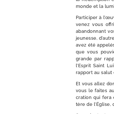
monde et la lumi
Participer à l’œ
venez vous offri
aban­don­nant vo
jeu­nesse, d’autr
avez été appe­lés 
que vous pou­vi
grande par rap­p
l’Esprit Saint L
rap­port au salut
Et vous allez do
vous le faites a
cra­tion qui fer
tère de l’Église