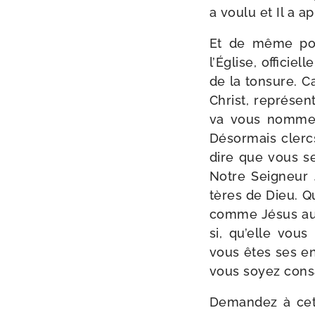
a vou­lu et Il a a
Et de même pour
l’Église, offi­cie
de la ton­sure. 
Christ, repré­se
va vous nom­mer
Désormais clercs
dire que vous se
Notre Seigneur 
tères de Dieu. Qu
comme Jésus au 
si, qu’elle vou
vous êtes ses en
vous soyez consa
Demandez à cet