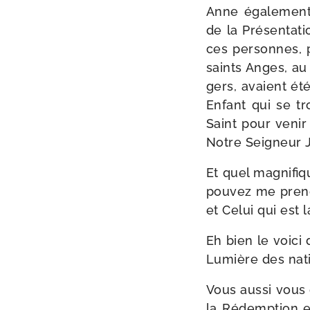
Anne éga­le­ment 
de la Présentatio
ces per­sonnes, 
saints Anges, au
gers, avaient été
Enfant qui se tr
Saint pour venir 
Notre Seigneur J
Et quel magni­fiq
pou­vez me pren
et Celui qui est 
Eh bien le voi­c
Lumière des nat
Vous aus­si vous 
la Rédemption e