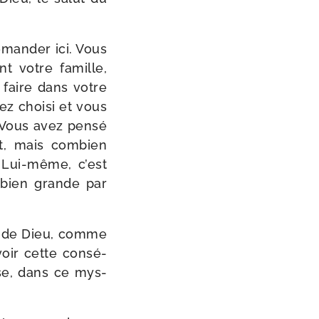
man­der ici. Vous
nt votre famille,
 faire dans votre
ez choi­si et vous
n. Vous avez pen­sé
t, mais com­bien
 Lui-​même, c’est
m­bien grande par
el de Dieu, comme
voir cette consé­
ise, dans ce mys­