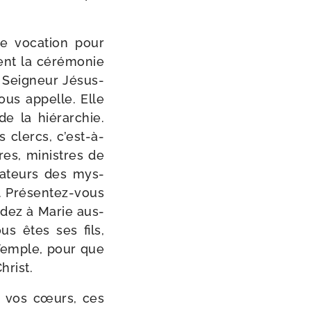
e voca­tion pour
ment la céré­mo­nie
 Seigneur Jésus-​
ous appelle. Elle
la hié­rar­chie.
 clercs, c’est-à-
res, ministres de
­sa­teurs des mys­
e. Présentez-​vous
dez à Marie aus­
s êtes ses fils,
 Temple, pour que
hrist.
 vos cœurs, ces