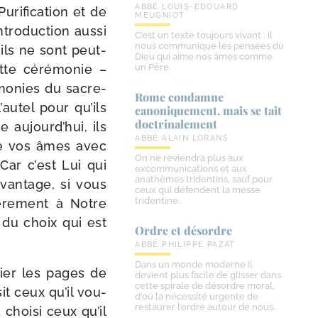
ABBÉ LOUIS-EDOUARD
Purification et de
MEUGNIOT
ro­duc­tion aus­si
C’est un texte toujours vivant ; il
nous communique les pensées du
ils ne sont peut-​
Dieu qui aime nos âmes comme
tte céré­mo­nie –
un Père.
mo­nies du sacre­
Rome condamne
autel pour qu’ils
canoniquement, mais se tait
doctrinalement
aujourd’hui, ils
ABBÉ ALAIN LORANS
de vos âmes avec
On ne reviendra plus aux
Car c’est Lui qui
excommunications et aux
anathèmes tridentins, sauf pour
van­tage, si vous
ceux qui défendent la messe
tridentine.
è­re­ment à Notre
 du choix qui est
Ordre et désordre
ABBÉ PHILIPPE PAZAT
Dans un monde moderne il
hier les pages de
devient plus facile de glisser dans
cette spirale de désordre moral,
sit ceux qu’il vou­
d’où la nécessité urgente de
restaurer l’ordre autour de nous.
a choi­si ceux qu’il