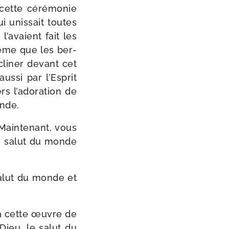
 cette céré­mo­nie
i unis­sait toutes
’avaient fait les
même que les ber­
ncliner devant cet
s­si par l’Esprit
ers l’adoration de
onde.
« Maintenant, vous
e salut du monde
salut du monde et
t à cette œuvre de
ieu, le salut du