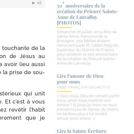
e
50
anniversaire de la
création du Prieuré Sainte-​
Anne de Lanvallay
[PHOTOS]
Dimanche 26 juillet, en la fête de
sainte Anne, Patronne de la
Bretagne, 700 fidèles étaient
venus entourer M. l'abbé Peignot,
 tou­chante de la
Supérieur du District de France,
pour célébrer le 50e anniversaire
tion de Jésus au
de la création du Prieuré Sainte-
 avoir lieu aus­si
Anne de Lanvallay
e la prise de sou­
Lire l’amour de Dieu
pour nous
ABBÉ FRANÇOIS DELMOTTE
té­rieux qui unit
« Qu’a voulu Dieu en venant parmi
nous, sinon nous montrer son
e. Et c’est à vous
Amour ? Si jusqu’ici nous ne nous
z revê­tir l’habit
pressions pas de l’aimer, du moins
ne tardons plus à lui rendre
iè­re­ment que je
amour pour amour. »
Lire la Sainte Écriture