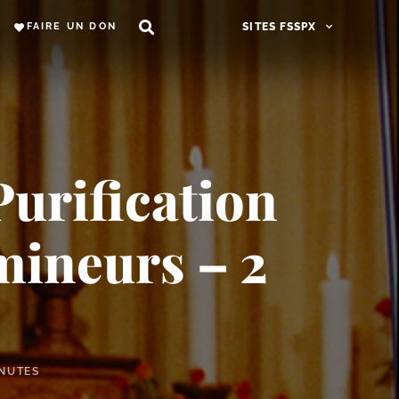
FAIRE UN DON
SITES FSSPX
urification
mineurs – 2
INUTES