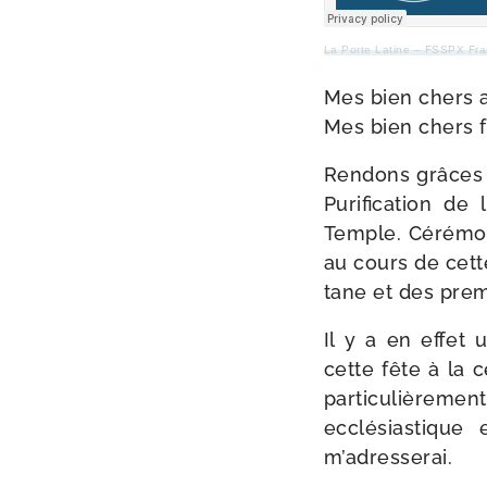
La Porte Latine – FSSPX Fr
Mes bien chers 
Mes bien chers f
Rendons grâces à
Purification de
Temple. Cérémonie
au cours de cette
tane et des pre­
Il y a en effet 
cette fête à la c
par­ti­cu­liè­re­
ecclé­sias­tique
m’adresserai.