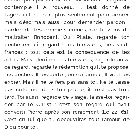
contemple ! A nou­veau, il t’est don­né de
t’agenouiller ; non plus seule­ment pour ado­rer,
mais désor­mais aus­si pour deman­der par­don ;
par­don de tes pre­miers crimes, car tu viens de
mal­trai­ter l’innocent. Oui Pilate, regarde ton
péché en lui, regarde ces bles­sures, ces souf­
frances : tout cela est la consé­quence de tes
actes. Mais, der­rière ces bles­sures, regarde aus­si
ce regard, regarde la rédemp­tion qu’il te pro­pose.
Tes péchés, Il les porte ; en son amour, Il veut les
expier. Mais II ne le fera pas sans toi. Ne te laisse
pas enfer­mer dans ton péché, il n’est pas trop
tard. Toi aus­si, regarde ce visage, laisse-​toi regar­
der par le Christ : c’est son regard qui avait
conver­ti Pierre après son renie­ment (Lc 22, 61).
C’est en lui que tu décou­vri­ras tout l’amour de
Dieu pour toi.