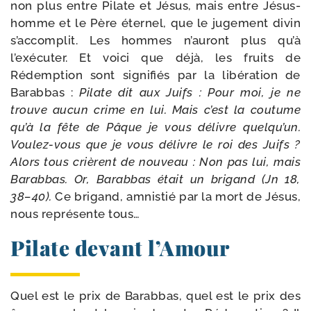
non plus entre Pilate et Jésus, mais entre Jésus-​
homme et le Père éter­nel, que le juge­ment divin
s’accomplit. Les hommes n’auront plus qu’à
l’exécuter. Et voi­ci que déjà, les fruits de
Rédemption sont signi­fiés par la libé­ra­tion de
Barabbas :
Pilate dit aux Juifs : Pour moi, je ne
trouve aucun crime en lui. Mais c’est la cou­tume
qu’à la fête de Pâque je vous délivre quel­qu’un.
Voulez-​vous que je vous délivre le roi des Juifs ?
Alors tous crièrent de nou­veau : Non pas lui, mais
Barabbas. Or, Barabbas était un bri­gand (Jn 18,
38–40).
Ce bri­gand, amnis­tié par la mort de Jésus,
nous repré­sente tous…
Pilate devant l’Amour
Quel est le prix de Barabbas, quel est le prix des