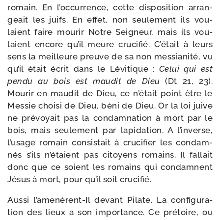
romain. En l’occurrence, cette dis­po­si­tion arran­
geait les juifs. En effet, non seule­ment ils vou­
laient faire mou­rir Notre Seigneur, mais ils vou­
laient encore qu’il meure cru­ci­fié. C’était à leurs
sens la meilleure preuve de sa non mes­sia­ni­té, vu
qu’il était écrit dans le Lévitique :
Celui qui est
pen­du au bois est mau­dit de Dieu
(Dt 21, 23).
Mourir en mau­dit de Dieu, ce n’était point être le
Messie choi­si de Dieu, béni de Dieu. Or la loi juive
ne pré­voyait pas la condam­na­tion à mort par le
bois, mais seule­ment par lapi­da­tion. A l’inverse,
l’usage romain consis­tait à cru­ci­fier les condam­
nés s’ils n’étaient pas citoyens romains. Il fal­lait
donc que ce soient les romains qui condamnent
Jésus à mort, pour qu’il soit crucifié.
Aussi l’amenèrent-Il devant Pilate. La confi­gu­ra­
tion des lieux a son impor­tance. Ce pré­toire, ou