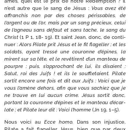
âmes, quel est le prix de notre Rédemption ? Il
n’est autre que le sang de Jésus :
Vous avez été
affran­chis non par des choses péris­sables, de
l’argent ou de l’or, mais par un sang pré­cieux, celui
de l’a­gneau sans défaut et sans tache, le sang du
Christ
(1 P 1, 18- 19). Et saint Jean, donc, de conti­
nuer :
Alors Pilate prit Jésus et le fit fla­gel­ler ; et les
sol­dats, ayant tres­sé une cou­ronne d’é­pines, la
mirent sur sa tête, et le revê­tirent d’un man­teau de
pourpre ; puis, s’ap­pro­chant de lui, ils disaient :
Salut, roi des
Juifs ! et ils le souf­fle­taient. Pilate
sor­tit encore une fois et dit aux Juifs : Voici que je
vous l’a­mène dehors, afin que vous sachiez que je
ne trouve en lui aucun crime. Jésus sor­tit donc,
por­tant la cou­ronne d’é­pines et le man­teau d’é­car­
late ; et Pilate leur dit : Voici l’homme
(Jn 19, 1–5).
Nous voi­ci au
Ecce homo.
Dans son injus­tice,
Pilate a fait fla­gel­ler Jésus, bien que par deux