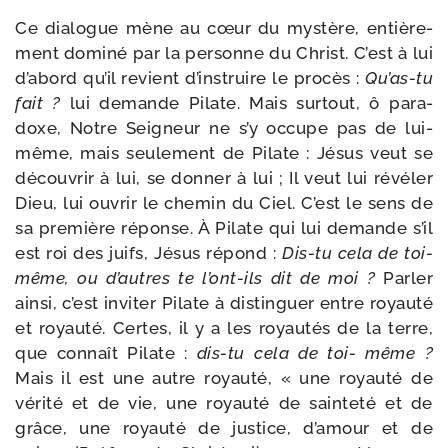
Ce dia­logue mène au cœur du mys­tère, entiè­re­
ment domi­né par la per­sonne du Christ. C’est à lui
d’abord qu’il revient d’instruire le pro­cès :
Qu’as-​tu
fait ?
lui demande Pilate. Mais sur­tout, ô para­
doxe, Notre Seigneur ne s’y occupe pas de lui-​
même, mais seule­ment de Pilate : Jésus veut se
décou­vrir à lui, se don­ner à lui ; Il veut lui révé­ler
Dieu, lui ouvrir le che­min du Ciel. C’est le sens de
sa pre­mière réponse. À Pilate qui lui demande s’il
est roi des juifs, Jésus répond :
Dis-​tu cela de toi-​
même, ou d’autres te l’ont-​ils dit de moi ?
Parler
ain­si, c’est invi­ter Pilate à dis­tin­guer entre royau­té
et royau­té. Certes, il y a les royau­tés de la terre,
que connaît Pilate :
dis-​tu cela de toi- même ?
Mais il est une autre royau­té, « une royau­té de
véri­té et de vie, une royau­té de sain­te­té et de
grâce, une royau­té de jus­tice, d’amour et de