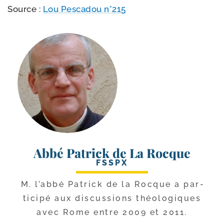
Source :
Lou Pescadou n°215
Abbé Patrick de La Rocque
FSSPX
M. l’ab­bé Patrick de la Rocque a par­
ti­ci­pé aux dis­cus­sions théo­lo­giques
avec Rome entre 2009 et 2011.