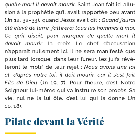
quelle mort il devait mou­rir.
Saint Jean fait ici allu­
sion à la pro­phé­tie qu’il avait rap­por­tée peu avant
(Jn 12, 32–33), quand Jésus avait dit :
Quand j’au­rai
été éle­vé de terre, j’at­ti­re­rai tous les hommes à moi.
Ce qu’il disait, pour mar­quer de quelle mort il
devait mou­rir,
la croix. Le chef d’accusation
n’apparaît nul­le­ment ici. Il ne sera mani­fes­té que
plus tard lorsque, dans leur fureur, les juifs révé­
le­ront le motif de leur rejet :
Nous avons une loi
et, d’a­près notre loi, il doit mou­rir, car il s’est fait
Fils de Dieu
(Jn 19, 7). Pour l’heure, c’est Notre
Seigneur lui-​même qui va ins­truire son pro­cès. Sa
vie, nul ne la lui ôte, c’est lui qui la donne (Jn
10, 18).
Pilate devant la Vérité