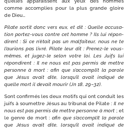
qu’elles appa­raissent aux yeux des hommes
comme accom­plies pour la plus grande gloire
de Dieu…
Pilate sor­tit donc vers eux, et dit : Quelle accu­sa­
tion portez-​vous contre cet homme ? Ils lui répon­
dirent : Si ce n’é­tait pas un mal­fai­teur, nous ne te
l’au­rions pas livré. Pilate leur dit : Prenez-​le vous-​
mêmes, et jugez-​le selon votre loi. Les Juifs lui
répon­dirent : Il ne nous est pas per­mis de mettre
per­sonne à mort : afin que s’ac­com­plît la parole
que Jésus avait dite, lors­qu’il avait indi­qué de
quelle mort il devait mou­rir (Jn 18, 29–32).
Sont confir­més les deux motifs qui ont conduit les
juifs à sou­mettre Jésus au tri­bu­nal de Pilate :
Il ne
nous est pas per­mis de mettre per­sonne à mort
; et
le genre de mort :
afin que s’ac­com­plît la parole
que Jésus avait dite, lors­qu’il avait indi­qué de