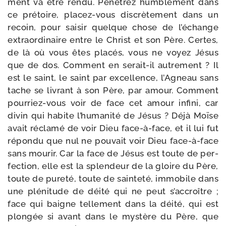
ment va être ren­du. Pénétrez hum­ble­ment dans
ce pré­toire, placez-​vous dis­crè­te­ment dans un
recoin, pour sai­sir quelque chose de l’échange
extra­or­di­naire entre le Christ et son Père. Certes,
de là où vous êtes pla­cés, vous ne voyez Jésus
que de dos. Comment en serait-​il autre­ment ? Il
est le saint, le saint par excel­lence, l’Agneau sans
tache se livrant à son Père, par amour. Comment
pourriez-​vous voir de face cet amour infi­ni, car
divin qui habite l’humanité de Jésus ? Déjà Moïse
avait récla­mé de voir Dieu face-​à-​face, et il lui fut
répon­du que nul ne pou­vait voir Dieu face-​à-​face
sans mou­rir. Car la face de Jésus est toute de per­
fec­tion, elle est la splen­deur de la gloire du Père,
toute de pure­té, toute de sain­te­té, immo­bile dans
une plé­ni­tude de déi­té qui ne peut s’accroître ;
face qui baigne tel­le­ment dans la déi­té, qui est
plon­gée si avant dans le mys­tère du Père, que