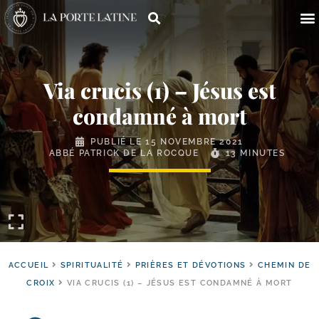
Via crucis (1) – Jésus est
condamné à mort
PUBLIÉ LE
15 NOVEMBRE 2021
ABBÉ PATRICK DE LA ROCQUE
13 MINUTES
ACCUEIL
SPIRITUALITÉ
PRIÈRES ET DÉVOTIONS
CHEMIN DE
CROIX
VIA CRUCIS (1) – JÉSUS EST CONDAMNÉ À MORT