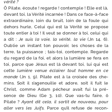
véri­té ?
Ô Pilate, écoute ! regarde ! contemple ! Elle est là,
devant toi, la Vérité incar­née ! Dans ce face-​à-​face
extra­or­di­naire, loin du bruit, loin de la foule qui
dehors hurle, Celui qui est la Vérité se pro­pose
toute entier à toi ! Il veut se don­ner à toi, celui qui
a dit :
Je suis la voie, la véri­té, la vie
(Jn 14, 6).
Oublie un ins­tant ton pou­voir, les choses de la
terre, ta puis­sance ; tais-​toi, contemple. Regarde
du regard de la foi, et alors la lumière se fera en
toi, parce que Jésus est là devant toi, lui qui est
cette
lumière venue éclai­rer tout homme en ce
monde
(Jn 1, 9). Pilate est à la croi­sée des che­
mins. Soit il s’agenouille et adore, soit il fuit le
Christ, comme Adam pécheur avait fui la pré­
sence de Dieu (Ge 3, 10). Que vas-​tu faire, ô
Pilate ?
Ayant dit cela, il sor­tit de nou­veau, pour
aller vers les Juifs.
Parce qu’il refuse de recon­