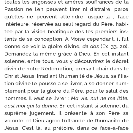
toutes les angoisses et amères souf­frances de la
Passion ne l’en peuvent tirer ni dis­traire, parce
qu’elles ne peuvent atteindre jusque-​là ; face
inté­rieure, réser­vée au seul regard du Père, habi­
tée par la vision béa­ti­fique dès les pre­miers ins­
tants de sa concep­tion. A Moïse cepen­dant, il fut
don­né de voir la gloire divine,
de dos
(Ex. 33, 20).
Demandez la même grâce à Dieu. En cet ins­tant
solen­nel entre tous, vous y décou­vri­rez le décret
divin de notre Rédemption, pre­nant chair dans le
Christ Jésus. Irradiant l’humanité de Jésus, sa filia­
tion divine le pousse à se livrer, à se don­ner hum­
ble­ment pour la gloire du Père, pour le salut des
hommes. Il
veut
se livrer :
Ma vie, nul ne me l’ôte,
c’est moi qui la donne.
En cet ins­tant si solen­nel du
suprême juge­ment, Il pré­sente à son Père sa
volon­té, et Dieu agrée l’offrande de l’humanité de
Jésus. C’est là, au pré­toire, dans ce face-​à-​face