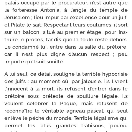
palais occu­pé par le pro­cu­ra­teur, n’est autre que
la for­te­resse Antonia, à l’angle du temple de
Jérusalem ; lieu impur par excel­lence pour un juif,
et Pilate le sait. Respectant leurs cou­tumes, il sort
sur un bal­con, situé au pre­mier étage, pour ins­
truire le pro­cès, tan­dis que la foule reste dehors.
Le condam­né lui, entre dans la salle du pré­toire,
car il n’est plus digne d’aucun res­pect ; peu
importe qu’il soit souillé.
A lui seul, ce détail sou­ligne la ter­rible hypo­cri­sie
des juifs : au moment où, par jalou­sie, ils livrent
l’innocent à la mort, ils refusent d’entrer dans le
pré­toire sous pré­texte de souillure légale. Ils
veulent célé­brer la Pâque, mais refusent de
recon­naître le véri­table agneau pas­cal, qui seul
enlève le péché du monde. Terrible léga­lisme qui
per­met les plus grandes tra­hi­sons, pour­vu