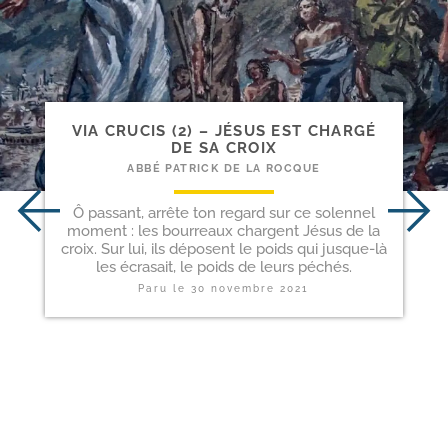
VIA CRUCIS (2) – JÉSUS EST CHARGÉ
DE SA CROIX
ABBÉ PATRICK DE LA ROCQUE
Ô passant, arrête ton regard sur ce solennel
moment : les bourreaux chargent Jésus de la
croix. Sur lui, ils déposent le poids qui jusque-là
les écrasait, le poids de leurs péchés.
Paru le
30 novembre 2021