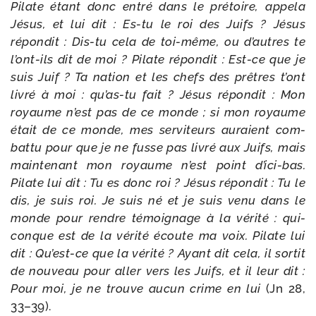
Pilate étant donc entré dans le pré­toire, appe­la
Jésus, et lui dit : Es-​tu le roi des Juifs ? Jésus
répon­dit : Dis-​tu cela de toi-​même, ou d’autres te
l’ont-​ils dit de moi ? Pilate répon­dit : Est-​ce que je
suis Juif ? Ta nation et les chefs des prêtres t’ont
livré à moi : qu’as-​tu fait ? Jésus répon­dit : Mon
royaume n’est pas de ce monde ; si mon royaume
était de ce monde, mes ser­vi­teurs auraient com­
bat­tu pour que je ne fusse pas livré aux Juifs, mais
main­te­nant mon royaume n’est point d’ici-​bas.
Pilate lui dit : Tu es donc roi ? Jésus répon­dit : Tu le
dis, je suis roi. Je suis né et je suis venu dans le
monde pour rendre témoi­gnage à la véri­té : qui­
conque est de la véri­té écoute ma voix. Pilate lui
dit : Qu’est-​ce que la véri­té ? Ayant dit cela, il sor­tit
de nou­veau pour aller vers les Juifs, et il leur dit :
Pour moi, je ne trouve aucun crime en lui
(Jn 28,
33–39).