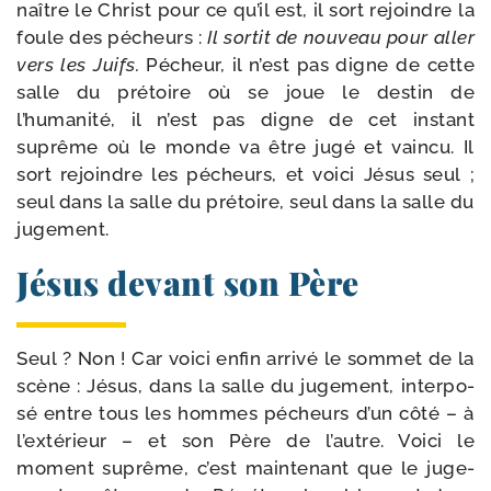
naître le Christ pour ce qu’il est, il sort rejoindre la
foule des pécheurs :
Il sor­tit de nou­veau pour aller
vers les Juifs.
Pécheur, il n’est pas digne de cette
salle du pré­toire où se joue le des­tin de
l’humanité, il n’est pas digne de cet ins­tant
suprême où le monde va être jugé et vain­cu. Il
sort rejoindre les pécheurs, et voi­ci Jésus seul ;
seul dans la salle du pré­toire, seul dans la salle du
jugement.
Jésus devant son Père
Seul ? Non ! Car voi­ci enfin arri­vé le som­met de la
scène : Jésus, dans la salle du juge­ment, inter­po­
sé entre tous les hommes pécheurs d’un côté – à
l’extérieur – et son Père de l’autre. Voici le
moment suprême, c’est main­te­nant que le juge­