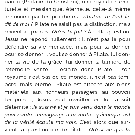
paix » (Préface du Christ roi), une royau­té sur­na­
tu­relle et mes­sia­nique, éter­nelle, celle-​là même
annon­cée par les pro­phètes :
d’autres te l’ont-ils
dit de moi ?
Pilate ne sai­sit pas la dis­tinc­tion, mais
revient au pro­cès :
Qu’as-tu fait ?
À cette ques­tion,
Jésus ne répond nul­le­ment : Il n’est pas là pour
défendre sa vie mena­cée, mais pour la don­ner,
pour se don­ner. Il veut se don­ner à Pilate, lui don­
ner la vie de la grâce, lui don­ner la lumière de
l’éternelle véri­té. Il éclaire donc Pilate ; son
royaume n’est pas de ce monde, il n’est pas tem­
po­rel mais éter­nel. Pilate est atta­ché aux biens
maté­riels, aux hon­neurs pas­sa­gers, au pou­voir
tem­po­rel ; Jésus veut réveiller en lui la soif
d’éternité :
Je suis né et je suis venu dans le monde
pour rendre témoi­gnage à la véri­té : qui­conque est
de la véri­té écoute ma voix.
C’est alors que sur­
vient la ques­tion clé de Pilate :
Qu’est-​ce que la