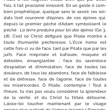
fois, il l’ait pro­cla­mé inno­cent. En un geste ô com­
bien pro­phé­tique, quoique sans le savoir, les sol­
dats l’ont cou­ron­né d’épines, de ces épines qui,
depuis le pre­mier péché d’Adam sym­bo­lisent le
péché :
La terre pro­dui­ra pour toi des épines
(Ge 3,
18). C’est ce Christ défi­gu­ré que Pilate montre à
toute l’humanité péche­resse. L
’Ecce homo
est
cette fois-​ci vu de face, tant par Pilate que par les
juifs. Face mépri­sée et bafouée, moquée et
détes­tée, ensan­glan­tée ; face du sacer­doce
d’expiation et d’immolation, face de toutes les
dou­leurs, de tous les aban­dons, face de fai­blesse
et de détresse, face de l’agonie, face de toutes
les misé­ri­cordes. Ô Pilate, contemple ! Tout à
l’heure, tu n’as pas vou­lu consi­dé­rer la splen­deur
de la véri­té, et du Christ tu t’étais détour­né.
Laisse-​toi tou­cher main­te­nant par le visage
encore plus par­lant de l’amour incar­né ! Regarde,