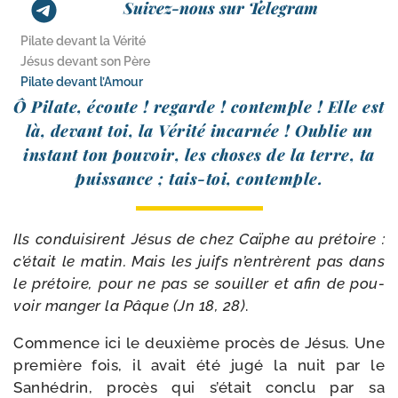
Suivez-nous sur Telegram
Pilate devant la Vérité
Jésus devant son Père
Pilate devant l’Amour
Ô Pilate, écoute ! regarde ! contemple ! Elle est
là, devant toi, la Vérité incar­née ! Oublie un
ins­tant ton pou­voir, les choses de la terre, ta
puis­sance ; tais-​toi, contemple.
Ils condui­sirent Jésus de chez Caïphe au pré­toire :
c’é­tait le matin. Mais les juifs n’en­trèrent pas dans
le pré­toire, pour ne pas se souiller et afin de pou­
voir man­ger la Pâque (Jn 18, 28)
.
Commence ici le deuxième pro­cès de Jésus. Une
pre­mière fois, il avait été jugé la nuit par le
Sanhédrin, pro­cès qui s’était conclu par sa