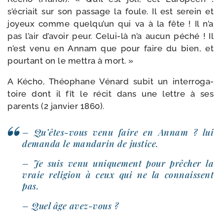
s’écriait sur son pas­sage la foule. Il est serein et
joyeux comme quelqu’un qui va à la fête ! Il n’a
pas l’air d’avoir peur. Celui-​là n’a aucun péché ! Il
n’est venu en Annam que pour faire du bien, et
pour­tant on le met­tra à mort. »
A Kécho, Théophane Vénard subit un inter­ro­ga­
toire dont il fît le récit dans une lettre à ses
parents (2 jan­vier 1860).
– Qu’êtes-vous venu faire en Annam ? lui
deman­da le man­da­rin de justice.
– Je suis venu uni­que­ment pour prê­cher la
vraie reli­gion à ceux qui ne la connaissent
pas.
– Quel âge avez-vous ?