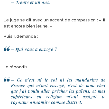
– Trente et un ans.
Le juge se dit avec un accent de com­pas­sion : « Il
est encore bien jeune. »
Puis il demanda :
– Qui vous a envoyé ?
Je répon­dis :
– Ce n’est ni le roi ni les man­da­rins de
France qui m’ont envoyé, c’est de mon chef
que j’ai vou­lu aller prê­cher les païens, et mes
supé­rieurs en reli­gion m’ont assi­gné le
royaume anna­mite comme district.