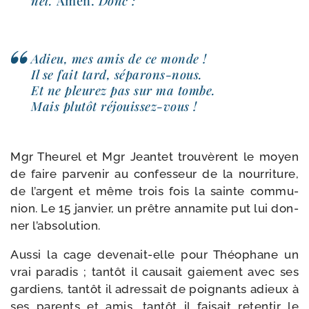
nel.
Amen.
Donc :
Adieu, mes amis de ce monde !
Il se fait tard, séparons-​nous.
Et ne pleu­rez pas sur ma tombe.
Mais plu­tôt réjouissez-vous !
Mgr Theurel et Mgr Jeantet trou­vèrent le moyen
de faire par­ve­nir au confes­seur de la nour­ri­ture,
de l’argent et même trois fois la sainte com­mu­
nion. Le 15 jan­vier, un prêtre anna­mite put lui don­
ner l’absolution.
Aussi la cage devenait-​elle pour Théophane un
vrai para­dis ; tan­tôt il cau­sait gaie­ment avec ses
gar­diens, tan­tôt il adres­sait de poi­gnants adieux à
ses parents et amis, tan­tôt il fai­sait reten­tir le