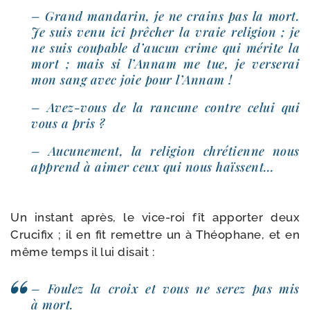
– Grand man­da­rin, je ne crains pas la mort.
Je suis venu ici prê­cher la vraie reli­gion ; je
ne suis cou­pable d’aucun crime qui mérite la
mort ; mais si l’Annam me tue, je ver­se­rai
mon sang avec joie pour l’Annam !
– Avez-​vous de la ran­cune contre celui qui
vous a pris ?
– Aucunement, la reli­gion chré­tienne nous
apprend à aimer ceux qui nous haïssent…
Un ins­tant après, le vice-​roi fît appor­ter deux
Crucifix ; il en fit remettre un à Théophane, et en
même temps il lui disait :
– Foulez la croix et vous ne serez pas mis
à mort.