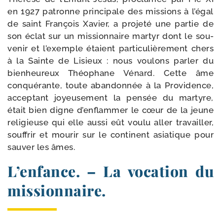
en 1927 patronne prin­cipale des mis­sions à l’égal
de saint François Xavier, a pro­je­té une par­tie de
son éclat sur un mis­sion­naire mar­tyr dont le sou­
ve­nir et l’exemple étaient par­ti­cu­liè­re­ment chers
à la Sainte de Lisieux : nous vou­lons par­ler du
bien­heu­reux Théophane Vénard. Cette âme
conqué­rante, toute aban­don­née à la Providence,
accep­tant joyeuse­ment la pen­sée du mar­tyre,
était bien digne d’enflammer le cœur de la jeune
reli­gieuse qui elle aus­si eût vou­lu aller tra­vailler,
souf­frir et mou­rir sur le conti­nent asia­tique pour
sau­ver les âmes.
L’enfance. – La vocation du
missionnaire.