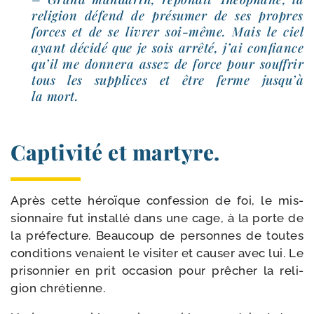
reli­gion défend de pré­su­mer de ses propres
forces et de se livrer soi-​même. Mais le ciel
ayant déci­dé que je sois arrê­té, j’ai confiance
qu’il me don­ne­ra assez de force pour souf­frir
tous les sup­plices et être ferme jusqu’à
la mort.
Captivité et martyre.
Après cette héroïque confes­sion de foi, le mis­
sion­naire fut in­stallé dans une cage, à la porte de
la pré­fec­ture. Beaucoup de per­sonnes de toutes
condi­tions venaient le visi­ter et cau­ser avec lui. Le
pri­son­nier en prit occa­sion pour prê­cher la reli­
gion chrétienne.