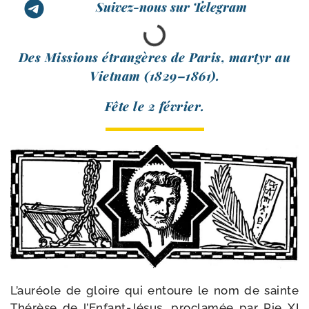
Suivez-nous sur Telegram
Des Missions étran­gères de Paris, mar­tyr au
Vietnam (1829–1861).
Fête le 2 février.
L’auréole de gloire qui entoure le nom de sainte
Thérèse de l’Enfant-Jésus, pro­cla­mée par Pie XI