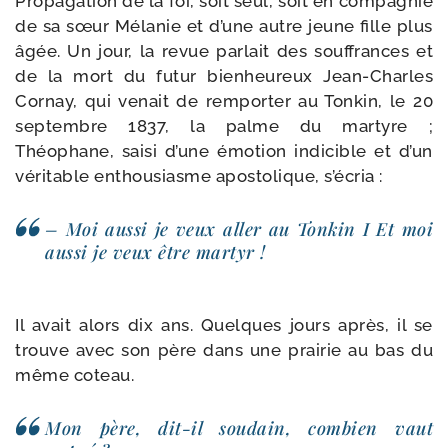
Propagation de la foi, soit seul, soit en com­pa­gnie
de sa sœur Mélanie et d’une autre jeune fille plus
âgée. Un jour, la revue par­lait des souf­frances et
de la mort du futur bien­heu­reux Jean-​Charles
Cornay, qui venait de rem­por­ter au Tonkin, le 20
sep­tembre 1837, la palme du mar­tyre ;
Théophane, sai­si d’une émo­tion indi­cible et d’un
véri­table enthou­siasme apos­to­lique, s’écria :
– Moi aus­si je veux aller au Tonkin I Et moi
aus­si je veux être martyr !
Il avait alors dix ans. Quelques jours après, il se
trouve avec son père dans une prai­rie au bas du
même coteau.
Mon père, dit-​il sou­dain, com­bien vaut