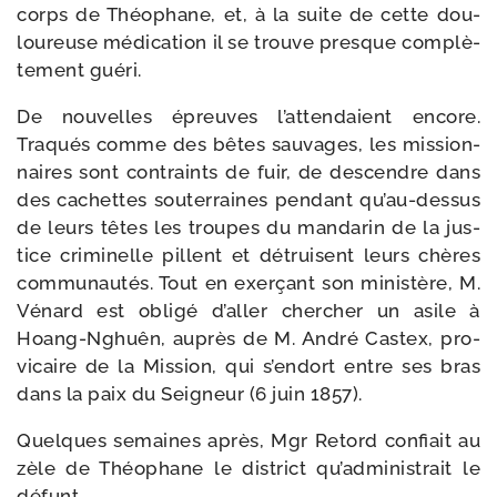
corps de Théophane, et, à la suite de cette dou­
lou­reuse médi­ca­tion il se trouve presque com­plè­
te­ment guéri.
De nou­velles épreuves l’attendaient encore.
Traqués comme des bêtes sau­vages, les mis­sion­
naires sont contraints de fuir, de des­cendre dans
des cachettes sou­ter­raines pen­dant qu’au-dessus
de leurs têtes les troupes du man­da­rin de la jus­
tice cri­mi­nelle pillent et détruisent leurs chères
com­mu­nau­tés. Tout en exer­çant son minis­tère, M.
Vénard est obli­gé d’aller cher­cher un asile à
Hoang-​Nghuên, auprès de M. André Castex, pro-​
vicaire de la Mission, qui s’endort entre ses bras
dans la paix du Seigneur (6 juin 1857).
Quelques semaines après, Mgr Retord confiait au
zèle de Théophane le dis­trict qu’administrait le
défunt.