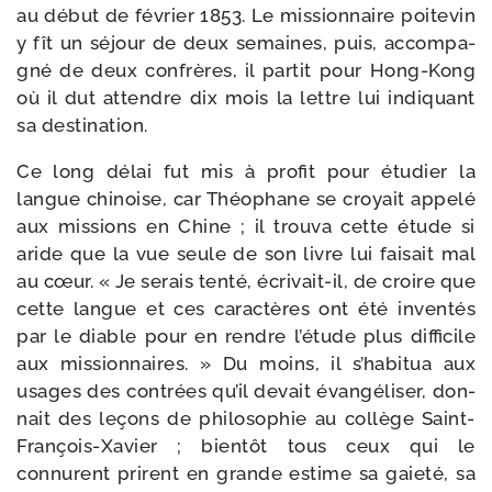
au début de février 1853. Le mis­sion­naire poi­te­vin
y fît un séjour de deux semaines, puis, accom­pa­
gné de deux confrères, il par­tit pour Hong-​Kong
où il dut attendre dix mois la lettre lui indi­quant
sa destination.
Ce long délai fut mis à pro­fit pour étu­dier la
langue chi­noise, car Théophane se croyait appe­lé
aux mis­sions en Chine ; il trou­va cette étude si
aride que la vue seule de son livre lui fai­sait mal
au cœur. « Je serais ten­té, écrivait-​il, de croire que
cette langue et ces carac­tères ont été inven­tés
par le diable pour en rendre l’étude plus dif­fi­cile
aux mis­sion­naires. » Du moins, il s’habitua aux
usages des contrées qu’il devait évan­gé­li­ser, don­
nait des leçons de philoso­phie au col­lège Saint-​
François-​Xavier ; bien­tôt tous ceux qui le
connurent prirent en grande estime sa gaie­té, sa