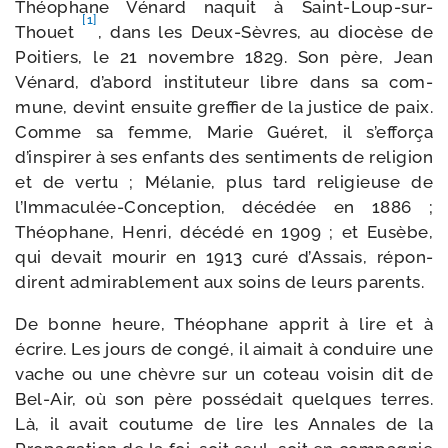
Théophane Vénard naquit à Saint-​Loup-​sur-​
[1]
Thouet
, dans les Deux-​Sèvres, au dio­cèse de
Poitiers, le 21 novembre 1829. Son père, Jean
Vénard, d’abord ins­ti­tu­teur libre dans sa com­
mune, devint ensuite gref­fier de la jus­tice de paix.
Comme sa femme, Marie Guéret, il s’efforça
d’inspirer à ses enfants des sen­ti­ments de reli­gion
et de ver­tu ; Mélanie, plus tard reli­gieuse de
l’Immaculée-Conception, décé­dée en 1886 ;
Théophane, Henri, décé­dé en 1909 ; et Eusèbe,
qui devait mou­rir en 1913 curé d’Assais, répon­
dirent admi­ra­ble­ment aux soins de leurs parents.
De bonne heure, Théophane apprit à lire et à
écrire. Les jours de congé, il aimait à conduire une
vache ou une chèvre sur un coteau voi­sin dit de
Bel-​Air, où son père pos­sé­dait quelques terres.
Là, il avait cou­tume de lire les Annales de la