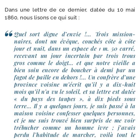
Dans une lettre de ce der­nier, datée du 10 mai
1860, nous lisons ce qui suit :
Quel sort digne d’envie !… Trois mis­sion­
naires, dont un évêque, cou­chés côte à côte
jour et nuit, dans un espace de 1 m. 50 car­ré,
rece­vant un jour incer­tain par trois trous
gros comme le doigt… et que notre vieille a
bien soin encore de bou­cher à demi par un
fagot de paille en dehors !… Un confrère d’une
pro­vince voi­sine m’écrit qu’il y a dix-​huit
mois qu’il n’a vu le soleil, et sa lettre est datée
« du pays des taupes », à dix pieds sous
terre… Il y a quelques jours, je suis pas­sé à la
mai­son voi­sine confes­ser quelques per­sonnes,
et je me suis trou­vé bien sur­pris de me voir
tré­bu­cher comme un homme ivre ; j’avais
per­du l’habitude de mar­cher, voi­là tout le