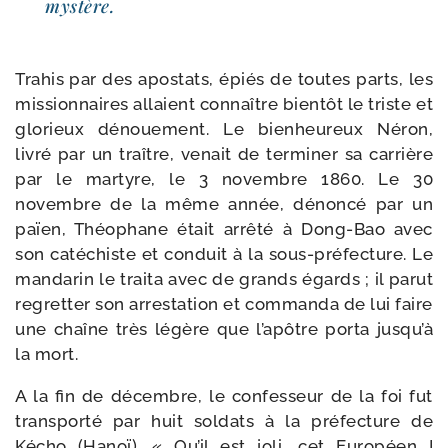
mystère.
Trahis par des apos­tats, épiés de toutes parts, les
mis­sion­naires allaient connaître bien­tôt le triste et
glo­rieux dénoue­ment. Le bien­heu­reux Néron,
livré par un traître, venait de ter­mi­ner sa car­rière
par le mar­tyre, le 3 novembre 1860. Le 30
novembre de la même année, dénon­cé par un
païen, Théophane était arrê­té à Dong-​Bao avec
son caté­chiste et conduit à la sous-​préfecture. Le
man­darin le trai­ta avec de grands égards ; il parut
regret­ter son arres­tation et com­man­da de lui faire
une chaîne très légère que l’apôtre por­ta jusqu’à
la mort.
A la fin de décembre, le confes­seur de la foi fut
trans­por­té par huit sol­dats à la pré­fec­ture de
Kécho (Hanoï). « Qu’il est joli, cet Européen !