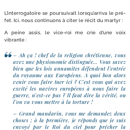
L’interrogatoire se pour­sui­vait lorsqu’arriva le pré­
fet. Ici, nous conti­nuons à citer le récit du martyr :
A peine assis, le vice-​roi me crie d’une voix
vibrante :
– Ah ça ! chef de la reli­gion chré­tienne, vous
avez une phy­sio­no­mie dis­tin­guée… Vous savez
bien que les lois anna­mites défendent l’entrée
du royaume aux Européens. A quoi bon alors
venir vous faire tuer ici ? C’est vous qui avez
exci­té les navires euro­péens à nous faire la
guerre, n’est-ce pas ? Il faut dire la véri­té, ou
l’on va vous mettre à la torture !
– Grand man­da­rin, vous me deman­dez deux
choses ; à la pre­mière, je réponds que je suis
envoyé par le Roi du ciel pour prê­cher la