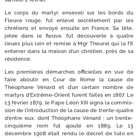
Le corps du mar­tyr, ense­ve­li sur les bords du
Fleuve rouge, fut enle­vé secrè­te­ment par les
chré­tiens et envoyé ensuite en France. Sa tête,
jetée dans le fleuve, fut décou­verte à quatre
lieues plus loin et remise à Mgr Theurel qui la fît
enter­rer dans la mai­son d’un chré­tien, près de sa
résidence.
Les pre­mières démarches offi­cielles en vue de
faire abou­tir en Cour de Rome la cause de
Théophane Vénard et d’un cer­tain nombre de
mar­tyrs d’Extrême-Orient furent faites en 1867. Le
13 février 1879, le Pape Léon XIII signa la com­mis­
sion de l’intro­duction de la cause de trente-​quatre
d’entre eux, dont Théophane Vénard ; un trente-​
cinquième nom fut ajou­té en 1889. Le 13
décembre 1908 était ren­du le décret de tuto en