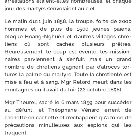
arres­tations étaient-​elles nom­breuses, et chaque
jour des mar­tyrs s’envo­laient au ciel.
Le matin du11 juin 1858, la troupe, forte de 2000
hommes et de plus de 1500 jeunes païens,
bloque Hoang-​Nghuên et d’autres vil­lages chré­
tiens où sont cachés plu­sieurs prêtres.
Heureusement, le coup est éven­té, les mis­sion­
naires par­viennent à s’enfuir, mais un grand
nombre de chré­tiens gagnent par d’atroces tor­
tures la palme du mar­tyre. Toute la chré­tien­té est
mise à feu et à sang. Mgr Retord meurt dans les
mon­tagnes où il avait dû fuir (22 octobre 1858).
Mgr Theurel, sacré le 6 mars 1859 pour suc­cé­der
au défunt, et Théophane Vénard errent de
cachette en cachette et n’échappent qu’à force de
pré­cau­tions minu­tieuses aux espions qui les
traquent.