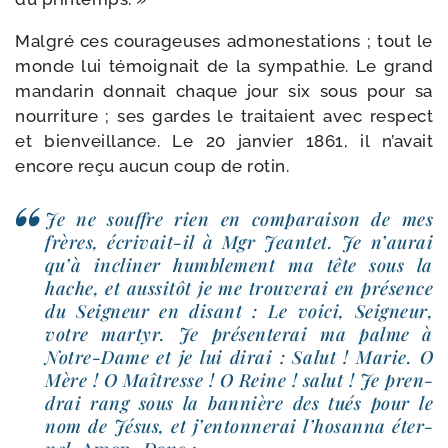
Malgré ces cou­ra­geuses admo­nes­ta­tions ; tout le
monde lui témoi­gnait de la sym­pa­thie. Le grand
man­da­rin don­nait chaque jour six sous pour sa
nour­ri­ture ; ses gardes le trai­taient avec res­pect
et bien­veillance. Le 20 jan­vier 1861, il n’avait
encore reçu aucun coup de rotin.
Je ne souffre rien en com­pa­rai­son de mes
frères, écrivait-​il à Mgr Jeantet. Je n’aurai
qu’à incli­ner hum­ble­ment ma tête sous la
hache, et aus­si­tôt je me trou­ve­rai en pré­sence
du Seigneur en disant : Le voi­ci, Seigneur,
votre mar­tyr. Je pré­sen­te­rai ma palme à
Notre-​Dame et je lui dirai : Salut ! Marie. O
Mère ! O Maîtresse ! O Reine ! salut ! Je pren­
drai rang sous la ban­nière des tués pour le
nom de Jésus, et j’entonnerai l’hosanna éter­