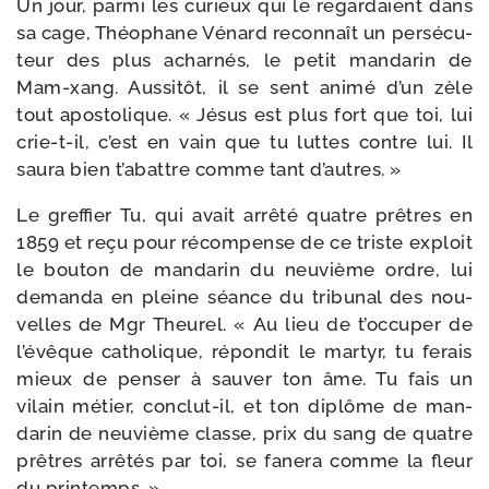
Un jour, par­mi les curieux qui le regar­daient dans
sa cage, Théophane Vénard recon­naît un per­sé­cu­
teur des plus achar­nés, le petit man­da­rin de
Mam-​xang. Aussitôt, il se sent ani­mé d’un zèle
tout apos­to­lique. « Jésus est plus fort que toi, lui
crie-​t-​il, c’est en vain que tu luttes contre lui. Il
sau­ra bien t’abattre comme tant d’autres. »
Le gref­fier Tu, qui avait arrê­té quatre prêtres en
1859 et reçu pour récom­pense de ce triste exploit
le bou­ton de man­da­rin du neu­vième ordre, lui
deman­da en pleine séance du tri­bu­nal des nou­
velles de Mgr Theurel. « Au lieu de t’occuper de
l’évêque catho­lique, répon­dit le mar­tyr, tu ferais
mieux de pen­ser à sau­ver ton âme. Tu fais un
vilain métier, conclut-​il, et ton diplôme de man­
da­rin de neu­vième classe, prix du sang de quatre
prêtres arrê­tés par toi, se fane­ra comme la fleur
du printemps. »