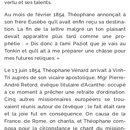
ver­tu et ses talents.
Au mois de février 1854, Théophane annon­çait à
son frère Eusèbe qu’il avait enfin reçu sa des­ti­na­
tion. La fin de la lettre mal­gré un ton plai­sant
devait appa­raître plus tard comme une pro­
phétie : « Dis donc à l’ami Paziot que je vais au
Tonkin et qu’il ait à me pré­pa­rer une châsse pour
mes futures reliques. »
Le 13 juin 1854, Théophane Vénard arri­vait à Vinh-​
Tri auprès de son vicaire apos­to­lique, Mgr Pierre-​
André Retord, évêque titu­laire d’Acanthe, occu­pé
à ce moment à prê­cher une retraite d’ordination.
Cinq autres mis­sion­naires euro­péens se trou­
vaient réunis autour de l’évêque ; le fait était rare
et la joie fut en consé­quence. On cau­sa de la
France, de Rome, on chan­ta, et Théophane com­
po­sa pour la cir­cons­tance le chant du mis­sion­