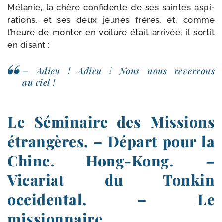
Mélanie, la chère confi­dente de ses saintes aspi­
ra­tions, et ses deux jeunes frères, et, comme
l’heure de mon­ter en voi­lure était arri­vée, il sor­tit
en disant :
– Adieu ! Adieu ! Nous nous rever­rons
au ciel !
Le Séminaire des Missions
étrangères. – Départ pour la
Chine. Hong-​Kong. –
Vicariat du Tonkin
occidental. – Le
missionnaire.