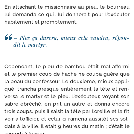
En atta­chant le mis­sion­naire au pieu, le bour­reau
lui deman­da ce qu’il lui don­ne­rait pour l’exécuter
habi­le­ment et promptement.
– Plus ça dure­ra, mieux cela vau­dra, répon­
dit le martyr.
Cependant, le pieu de bam­bou était mal affer­mi
et le pre­mier coup de hache ne cou­pa guère que
la peau du confes­seur. Le deuxième, mieux appli­
qué, tran­cha presque entiè­re­ment la tête et ren­
ver­sa le mar­tyr et le pieu. L’exécuteur, voyant son
sabre ébré­ché, en prit un autre et don­na encore
trois coups, puis il sai­sit la tête par l’oreille et la fît
voir à l’officier, et celui-​ci rame­na aus­si­tôt ses sol­
dats à la ville. Il était 9 heures du matin ; c’était le
same­di 2 février.