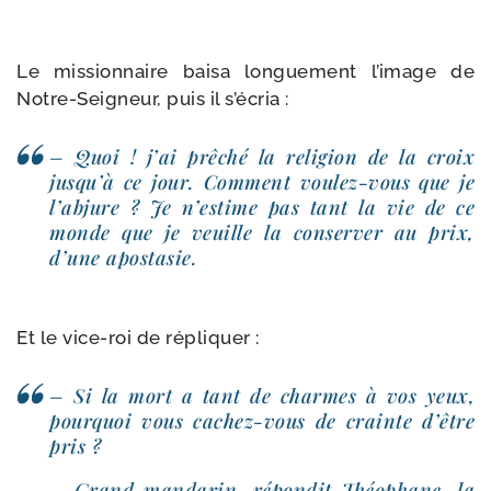
Le mis­sion­naire bai­sa lon­gue­ment l’image de
Notre-​Seigneur, puis il s’écria :
– Quoi ! j’ai prê­ché la reli­gion de la croix
jusqu’à ce jour. Com­ment voulez-​vous que je
l’abjure ? Je n’estime pas tant la vie de ce
monde que je veuille la conser­ver au prix,
d’une apostasie.
Et le vice-​roi de répliquer :
– Si la mort a tant de charmes à vos yeux,
pour­quoi vous cachez-​vous de crainte d’être
pris ?
– Grand man­da­rin, répon­dit Théophane, la