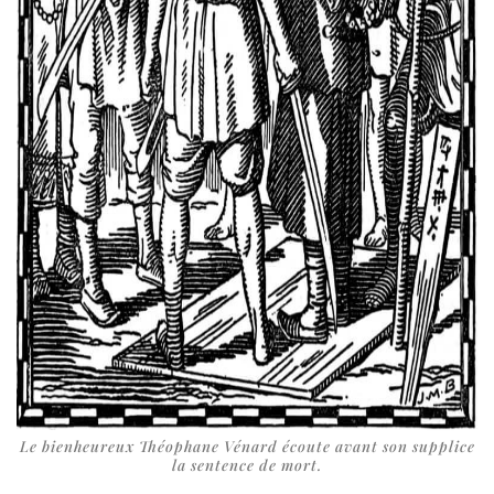
Le bien­heu­reux Théophane Vénard écoute avant son sup­plice
la sen­tence de mort.