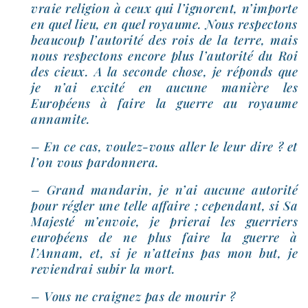
vraie reli­gion à ceux qui l’ignorent, n’importe
en quel lieu, en quel royaume. Nous res­pec­tons
beau­coup l’autorité des rois de la terre, mais
nous res­pectons encore plus l’autorité du Roi
des cieux. A la seconde chose, je réponds que
je n’ai exci­té en aucune manière les
Européens à faire la guerre au royaume
annamite.
– En ce cas, voulez-​vous aller le leur dire ? et
l’on vous pardonnera.
– Grand man­da­rin, je n’ai aucune auto­ri­té
pour régler une telle affaire ; cepen­dant, si Sa
Majesté m’envoie, je prie­rai les guer­riers
euro­péens de ne plus faire la guerre à
l’Annam, et, si je n’atteins pas mon but, je
revien­drai subir la mort.
– Vous ne crai­gnez pas de mourir ?