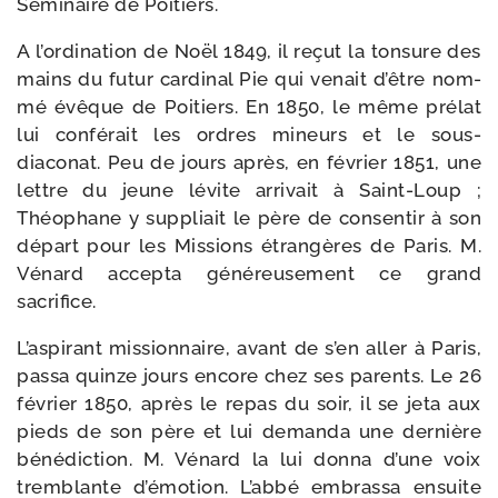
Séminaire de Poitiers.
A l’ordination de Noël 1849, il reçut la ton­sure des
mains du futur car­di­nal Pie qui venait d’être nom­
mé évêque de Poitiers. En 1850, le même pré­lat
lui confé­rait les ordres mineurs et le sous-​
diaconat. Peu de jours après, en février 1851, une
lettre du jeune lévite arri­vait à Saint-​Loup ;
Théophane y sup­pliait le père de consen­tir à son
départ pour les Missions étran­gères de Paris. M.
Vénard accep­ta géné­reu­se­ment ce grand
sacrifice.
L’aspirant mis­sion­naire, avant de s’en aller à Paris,
pas­sa quinze jours encore chez ses parents. Le 26
février 1850, après le repas du soir, il se jeta aux
pieds de son père et lui deman­da une der­nière
béné­dic­tion. M. Vénard la lui don­na d’une voix
trem­blante d’émo­tion. L’abbé embras­sa ensuite