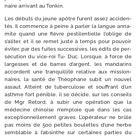
naire arri­vant au Tonkin.
Les débuts du jeune apôtre furent assez acci­den­
tés. Il com­mence à peine à par­ler la langue anna­
mite quand une fièvre pes­ti­len­tielle l’oblige de
s’aliter, et il se remet juste à temps pour pou­voir
évi­ter, par des fuites suc­ces­sives, les édits de per­
sé­cu­tion du vice-​roi Tu- Duc. Lorsque, à force de
lar­gesses et de barres d’argent, les manda­rins
accordent une tran­quilli­té rela­tive aux mis­sion­
naires, la san­té de Théophane subit un nou­vel
assaut. Atteint de tuber­cu­lose et souf­frant d’un
asthme fort pénible, il se décide, sur les conseils
de Mgr Retord, à subir une opé­ra­tion que la
méde­cine chi­noise n’em­ploie que dans les cas
excep­tion­nel­le­ment graves. L’opérateur ne brûle
pas moins de 5oo petites bou­lettes d’une herbe
sem­blable à l’absinthe sur cer­taines par­ties du