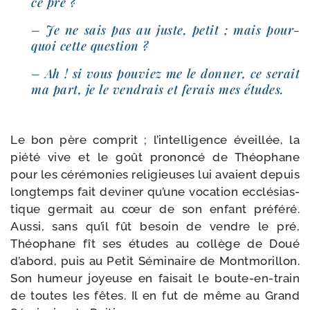
ce pré ?
– Je ne sais pas au juste, petit ; mais pour­
quoi cette question ?
– Ah ! si vous pou­viez me le don­ner, ce serait
ma part, je le ven­drais et ferais mes études.
Le bon père com­prit ; l’intelligence éveillée, la
pié­té vive et le goût pro­non­cé de Théophane
pour les céré­mo­nies reli­gieuses lui avaient depuis
long­temps fait devi­ner qu’une voca­tion ecclé­sias­
tique ger­mait au cœur de son enfant pré­fé­ré.
Aussi, sans qu’il fût besoin de vendre le pré,
Théophane fît ses études au col­lège de Doué
d’abord, puis au Petit Séminaire de Montmorillon.
Son humeur joyeuse en fai­sait le boute-​en-​train
de toutes les fêtes. Il en fut de même au Grand