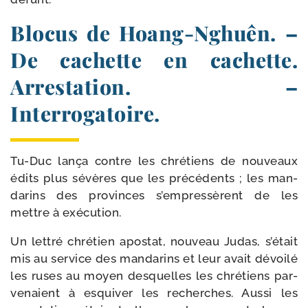
Blocus de Hoang-​Nghuên. –
De cachette en cachette.
Arrestation. –
Interrogatoire.
Tu-​Duc lan­ça contre les chré­tiens de nou­veaux
édits plus sévères que les pré­cé­dents ; les man­
da­rins des pro­vinces s’empressèrent de les
mettre à exécution.
Un let­tré chré­tien apos­tat, nou­veau Judas, s’était
mis au ser­vice des man­da­rins et leur avait dévoi­lé
les ruses au moyen des­quelles les chré­tiens par­
ve­naient à esqui­ver les recherches. Aussi les