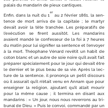
palais du man­da­rin de pieux cantiques.
er
Enfin, dans la nuit du 1
au 2 février 1861, la sen­
tence de mort arri­va de la capi­tale ; le mar­tyr
devait avoir la tête tran­chée. Les pré­pa­ra­tifs de
l’exécution se firent aus­si­tôt. Les man­da­rins
avaient man­dé le confes­seur de la foi à 7 heures
du matin pour lui signi­fier sa sen­tence et l’envoyer
à la mort. Théophane Vénard revê­tit un habit de
coton blanc et un autre de soie noire qu’il avait fait
pré­pa­rer spé­cia­le­ment pour le jour qui devait être
le der­nier et le plus beau de sa vie. Après la lec­
ture de la sen­tence, il pro­non­ça un petit dis­cours
où il assu­rait qu’il n’était venu en Annam que pour
ensei­gner la reli­gion, ajou­tant qu’il allait mou­rir
pour la même cause ; il ter­mi­na en disant aux
man­da­rins : « Un jour, nous nous rever­rons au tri­
bu­nal de Dieu. » Puis le convoi, com­man­dé par un