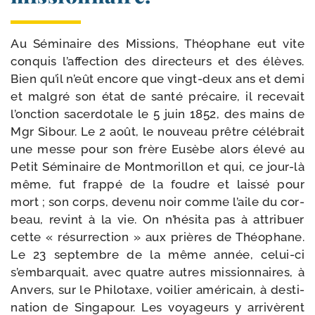
Au Séminaire des Missions, Théophane eut vite
conquis l’affec­tion des direc­teurs et des élèves.
Bien qu’il n’eût encore que vingt-​deux ans et demi
et mal­gré son état de san­té pré­caire, il rece­vait
l’onction sacer­do­tale le 5 juin 1852, des mains de
Mgr Sibour. Le 2 août, le nou­veau prêtre célé­brait
une messe pour son frère Eusèbe alors éle­vé au
Petit Séminaire de Montmorillon et qui, ce jour-​là
même, fut frap­pé de la foudre et lais­sé pour
mort ; son corps, deve­nu noir comme l’aile du cor­
beau, revint à la vie. On n’hésita pas à attri­buer
cette « résur­rec­tion » aux prières de Théo­phane.
Le 23 sep­tembre de la même année, celui-​ci
s’embarquait, avec quatre autres mis­sion­naires, à
Anvers, sur le Philotaxe, voi­lier amé­ri­cain, à des­ti­
na­tion de Singapour. Les voya­geurs y arri­vèrent