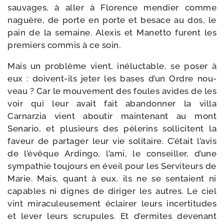
sau­vages, à aller à Florence men­dier comme
naguère, de porte en porte et besace au dos, le
pain de la semaine. Alexis et Manetto furent les
pre­miers com­mis à ce soin.
Mais un pro­blème vient, iné­luc­table, se poser à
eux : doivent-​ils jeter les bases d’un Ordre nou­
veau ? Car le mou­ve­ment des foules avides de les
voir qui leur avait fait aban­don­ner la vil­la
Carnarzia vient abou­tir main­te­nant au mont
Senario, et plu­sieurs des pèle­rins sol­li­citent la
faveur de par­ta­ger leur vie soli­taire. C’était l’avis
de l’évêque Ardingo, l’ami, le conseiller, d’une
sym­pa­thie tou­jours en éveil pour les Serviteurs de
Marie. Mais, quant à eux, ils ne se sen­taient ni
capables ni dignes de diri­ger les autres. Le ciel
vint mira­culeusement éclai­rer leurs incer­ti­tudes
et lever leurs scru­pules. Et d’ermites deve­nant