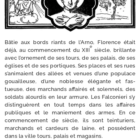
Bâtie aux bords riants de l’Arno, Florence était
e
déjà, au com­mencement du XIII
siècle, brillante
avec l’ornement de ses tours, de ses palais, de ses
églises et de ses por­tiques. Ses places et ses rues
s’animaient des allées et venues d’une popu­lace
gouailleuse, d’une noblesse élé­gante et fas­
tueuse, des mar­chands affai­rés et solen­nels, des
sol­dats alour­dis en leur armure. Les Falconieri s’y
dis­tin­guèrent en tout temps dans les affaires
publiques et le manie­ment des armes. En ce
com­men­ce­ment de siècle, ils sont tein­tu­riers,
mar­chands et car­deurs de laine, et pos­sèdent
dans la ville tours, palais et magasins.