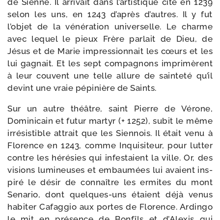
de Sienne. Il arri­vait dans l’ar­tistique cité en 1239
selon les uns, en 1243 d’après d’autres. Il y fut
l’objet de la véné­ra­tion uni­ver­selle. Le charme
avec lequel le pieux Frère par­lait de Dieu, de
Jésus et de Marie impres­sion­nait les cœurs et les
lui gagnait. Et les sept com­pa­gnons impri­mèrent
à leur cou­vent une telle allure de sain­te­té qu’il
devint une vraie pépi­nière de Saints.
Sur un autre théâtre, saint Pierre de Vérone,
Dominicain et futur mar­tyr (+ 1252), subit le même
irré­sis­tible attrait que les Siennois. Il était venu à
Florence en 1243, comme Inquisiteur, pour lut­ter
contre les héré­sies qui infes­taient la ville. Or, des
visions lumi­neuses et embau­mées lui avaient ins­
pi­ré le désir de connaître les ermites du mont
Senario, dont quelques-​uns étaient déjà venus
habi­ter Cafaggio aux portes de Florence. Ardingo
le mit en pré­sence de Bonfîls et d’Alexis qui