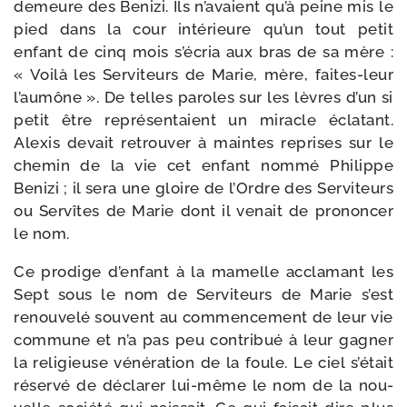
demeure des Benizi. Ils n’avaient qu’à peine mis le
pied dans la cour inté­rieure qu’un tout petit
enfant de cinq mois s’écria aux bras de sa mère :
« Voilà les Serviteurs de Marie, mère, faites-​leur
l’aumône ». De telles paroles sur les lèvres d’un si
petit être repré­sen­taient un miracle écla­tant.
Alexis devait retrou­ver à maintes reprises sur le
che­min de la vie cet enfant nom­mé Philippe
Benizi ; il sera une gloire de l’Ordre des Serviteurs
ou Servîtes de Marie dont il venait de pro­non­cer
le nom.
Ce pro­dige d’enfant à la mamelle accla­mant les
Sept sous le nom de Serviteurs de Marie s’est
renou­ve­lé sou­vent au com­men­ce­ment de leur vie
com­mune et n’a pas peu contri­bué à leur gagner
la reli­gieuse véné­ra­tion de la foule. Le ciel s’était
réser­vé de décla­rer lui-​même le nom de la nou­