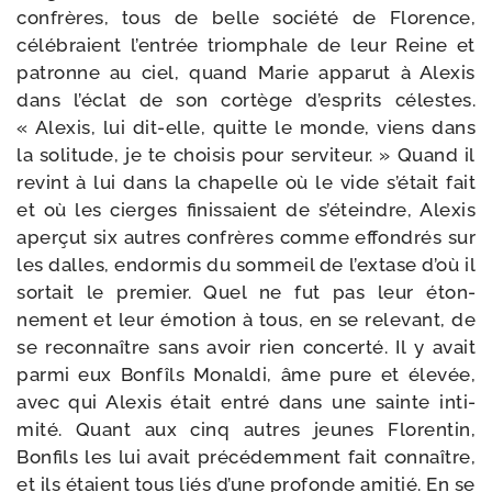
confrères, tous de belle socié­té de Florence,
célé­braient l’entrée triom­phale de leur Reine et
patronne au ciel, quand Marie appa­rut à Alexis
dans l’éclat de son cor­tège d’esprits célestes.
« Alexis, lui dit-​elle, quitte le monde, viens dans
la soli­tude, je te choi­sis pour servi­teur. » Quand il
revint à lui dans la cha­pelle où le vide s’était fait
et où les cierges finis­saient de s’éteindre, Alexis
aper­çut six autres confrères comme effon­drés sur
les dalles, endor­mis du som­meil de l’extase d’où il
sor­tait le pre­mier. Quel ne fut pas leur éton­
nement et leur émo­tion à tous, en se rele­vant, de
se recon­naître sans avoir rien concer­té. Il y avait
par­mi eux Bonfîls Monaldi, âme pure et éle­vée,
avec qui Alexis était entré dans une sainte inti­
mité. Quant aux cinq autres jeunes Florentin,
Bonfils les lui avait pré­cé­dem­ment fait connaître,
et ils étaient tous liés d’une pro­fonde ami­tié. En se