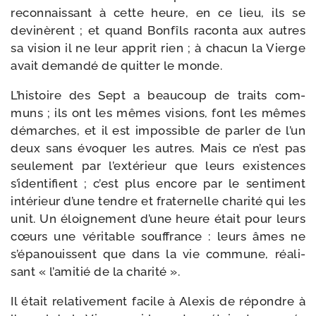
recon­nais­sant à cette heure, en ce lieu, ils se
devi­nèrent ; et quand Bonfîls racon­ta aux autres
sa vision il ne leur apprit rien ; à cha­cun la Vierge
avait deman­dé de quit­ter le monde.
L’histoire des Sept a beau­coup de traits com­
muns ; ils ont les mêmes visions, font les mêmes
démarches, et il est impos­sible de par­ler de l’un
deux sans évo­quer les autres. Mais ce n’est pas
seu­lement par l’extérieur que leurs exis­tences
s’identifient ; c’est plus encore par le sen­ti­ment
inté­rieur d’une tendre et fra­ter­nelle cha­ri­té qui les
unit. Un éloi­gne­ment d’une heure était pour leurs
cœurs une véri­table souf­france : leurs âmes ne
s’épanouissent que dans la vie com­mune, réa­li­
sant « l’amitié de la charité ».
Il était rela­ti­ve­ment facile à Alexis de répondre à