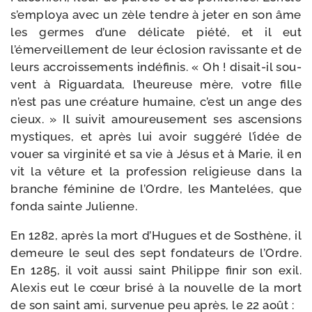
s’em­ploya avec un zèle tendre à jeter en son âme
les germes d’une déli­cate pié­té, et il eut
l’émerveillement de leur éclo­sion ravis­sante et de
leurs accrois­se­ments indé­fi­nis. « Oh ! disait-​il sou­
vent à Riguardata, l’heureuse mère, votre fille
n’est pas une créa­ture humaine, c’est un ange des
cieux. » Il sui­vit amou­reu­se­ment ses ascen­sions
mys­tiques, et après lui avoir sug­gé­ré l’idée de
vouer sa vir­gi­ni­té et sa vie à Jésus et à Marie, il en
vit la vêture et la pro­fes­sion reli­gieuse dans la
branche fémi­nine de l’Ordre, les Mantelées, que
fon­da sainte Julienne.
En 1282, après la mort d’Hugues et de Sosthène, il
demeure le seul des sept fon­da­teurs de l’Ordre.
En 1285, il voit aus­si saint Phi­lippe finir son exil.
Alexis eut le cœur bri­sé à la nou­velle de la mort
de son saint ami, sur­ve­nue peu après, le 22 août :