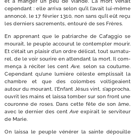
et à man­ger un peu de viande. La mort venait
cepen­dant : elle arri­va selon qu’il l’avait lui-​même
annon­cé, le 17 février 1310, non sans qu’il eût reçu
les der­niers sacre­ments, entou­ré de ses Frères.
En appre­nant que le patriarche de Cafaggio se
mou­rait, le peuple accou­rut le contem­pler mou­rir.
Et c’é­tait un plai­sir d’un ordre déli­cat, tout sur­na­tu­
rel, de le voir sou­rire en atten­dant la mort. Il com­
men­ça à réci­ter les cent
Ave,
selon sa cou­tume.
Cependant qu’une lumière céleste emplis­sait la
chambre et que des colombes vol­ti­geaient
autour du mou­rant, l’Enfant Jésus vint, s’approcha,
ouvrit les mains et lais­sa tom­ber sur son front une
cou­ronne de roses. Dans cette fête de son âme,
avec le der­nier des cent
Ave
expi­rait le ser­vi­teur
de Marie.
On lais­sa le peuple véné­rer la sainte dépouille