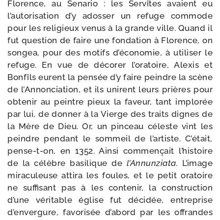
Florence, au Senario : les Servîtes avaient eu
l’autori­sation d’y ados­ser un refuge com­mode
pour les reli­gieux venus à la grande ville. Quand il
fut ques­tion de faire une fon­da­tion à Flo­rence, on
son­gea, pour des motifs d’économie, à uti­li­ser le
refuge. En vue de déco­rer l’oratoire, Alexis et
Bonfîls eurent la pen­sée d’y faire peindre la scène
de l’Annonciation, et ils unirent leurs prières pour
obte­nir au peintre pieux la faveur, tant implo­rée
par lui, de don­ner à la Vierge des traits dignes de
la Mère de Dieu. Or, un pin­ceau céleste vint les
peindre pen­dant le som­meil de l’artiste. C’était,
pense-​t-​on, en 1352. Ainsi com­men­çait l’histoire
de la célèbre basi­lique de
l’Annunziata.
L’image
mira­cu­leuse atti­ra les foules, et le petit ora­toire
ne suf­fi­sant pas à les conte­nir, la construc­tion
d’une véri­table église fut déci­dée, entre­prise
d’envergure, favo­ri­sée d’abord par les offrandes