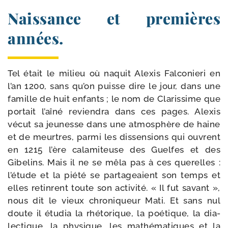
Naissance et premières
années.
Tel était le milieu où naquit Alexis Falconieri en
l’an 1200, sans qu’on puisse dire le jour, dans une
famille de huit enfants ; le nom de Clarissime que
por­tait l’aîné revien­dra dans ces pages. Alexis
vécut sa jeu­nesse dans une atmo­sphère de haine
et de meurtres, par­mi les dis­sen­sions qui ouvrent
en 1215 l’ère cala­mi­teuse des Guelfes et des
Gibelins. Mais il ne se mêla pas à ces que­relles :
l’étude et la pié­té se par­ta­geaient son temps et
elles retinrent toute son acti­vité. « Il fut savant »,
nous dit le vieux chro­ni­queur Mati. Et sans nul
doute il étu­dia la rhé­to­rique, la poé­tique, la dia­
lec­tique, la phy­sique, les mathé­ma­tiques et la