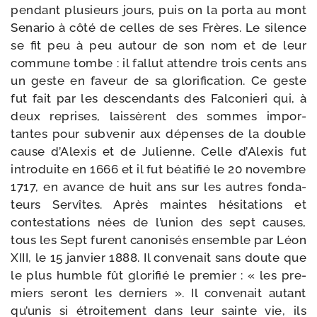
pen­dant plu­sieurs jours, puis on la por­ta au mont
Senario à côté de celles de ses Frères. Le silence
se fit peu à peu autour de son nom et de leur
com­mune tombe : il fal­lut attendre trois cents ans
un geste en faveur de sa glo­ri­fi­ca­tion. Ce geste
fut fait par les des­cen­dants des Falconieri qui, à
deux reprises, lais­sèrent des sommes impor­
tantes pour sub­ve­nir aux dépenses de la double
cause d’Alexis et de Julienne. Celle d’Alexis fut
intro­duite en 1666 et il fut béa­ti­fié le 20 novembre
1717, en avance de huit ans sur les autres fon­da­
teurs Servîtes. Après maintes hési­ta­tions et
contes­ta­tions nées de l’union des sept causes,
tous les Sept furent cano­ni­sés ensemble par Léon
XIII, le 15 jan­vier 1888. Il conve­nait sans doute que
le plus humble fût glo­ri­fié le pre­mier : « les pre­
miers seront les der­niers ». Il conve­nait autant
qu’unis si étroi­te­ment dans leur sainte vie, ils