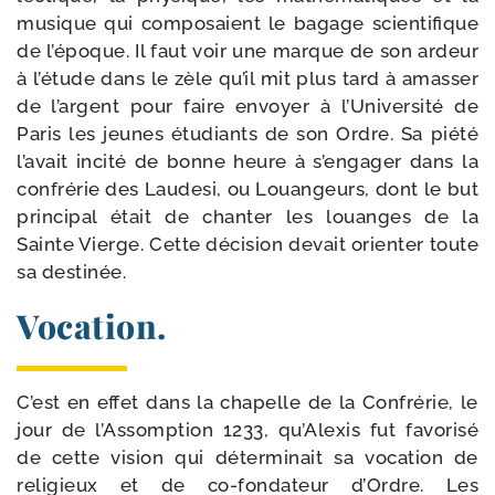
musique qui com­po­saient le bagage scien­ti­fique
de l’époque. Il faut voir une marque de son ardeur
à l’étude dans le zèle qu’il mit plus tard à amas­ser
de l’argent pour faire envoyer à l’Université de
Paris les jeunes étu­diants de son Ordre. Sa pié­té
l’avait inci­té de bonne heure à s’engager dans la
confré­rie des Laudesi, ou Louangeurs, dont le but
prin­ci­pal était de chan­ter les louanges de la
Sainte Vierge. Cette déci­sion devait orien­ter toute
sa destinée.
Vocation.
C’est en effet dans la cha­pelle de la Confrérie, le
jour de l’As­somption 1233, qu’Alexis fut favo­ri­sé
de cette vision qui déter­mi­nait sa voca­tion de
reli­gieux et de co-​fondateur d’Ordre. Les