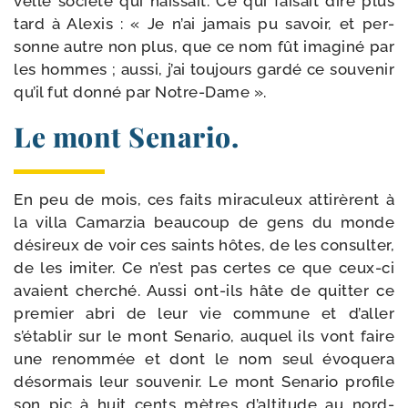
velle socié­té qui nais­sait. Ce qui fai­sait dire plus
tard à Alexis : « Je n’ai jamais pu savoir, et per­
sonne autre non plus, que ce nom fût ima­gi­né par
les hommes ; aus­si, j’ai tou­jours gar­dé ce sou­ve­nir
qu’il fut don­né par Notre-Dame ».
Le mont Senario.
En peu de mois, ces faits mira­cu­leux atti­rèrent à
la vil­la Camarzia beau­coup de gens du monde
dési­reux de voir ces saints hôtes, de les consul­ter,
de les imi­ter. Ce n’est pas certes ce que ceux-​ci
avaient cher­ché. Aussi ont-​ils hâte de quit­ter ce
pre­mier abri de leur vie com­mune et d’aller
s’établir sur le mont Senario, auquel ils vont faire
une renom­mée et dont le nom seul évo­que­ra
désor­mais leur sou­ve­nir. Le mont Senario pro­file
son pic à huit cents mètres d’alti­tude au nord-​