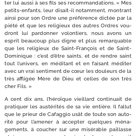
ter lui aus­si à ses fils ses recom­man­da­tions. « Mes
petits-​enfants, leur disait-​il notam­ment, mon­trant
ain­si pour son Ordre une pré­fé­rence dic­tée par la
pié­té et que les reli­gieux des autres Ordres vou­
dront lui par­donner volon­tiers, nous avons un
esprit beau­coup plus digne et plus remar­quable
que les reli­gieux de Saint-​François et de Saint-​
Domi­nique : c’est d’être saints, et de rendre saint
tout l’univers, en médi­tant et en fai­sant médi­ter
avec un vrai sen­ti­ment de cœur les dou­leurs de la
très affli­gée Mère de Dieu et celles de son très
cher Fils. »
A cent dix ans, l’héroïque vieillard conti­nuait de
pra­ti­quer les aus­té­ri­tés de sa vie entière. Il fal­lut
que le prieur de Cafaggio usât de toute son auto­
ri­té pour l’amener à accep­ter quelques ména­
gements, à cou­cher sur une misé­rable paillasse