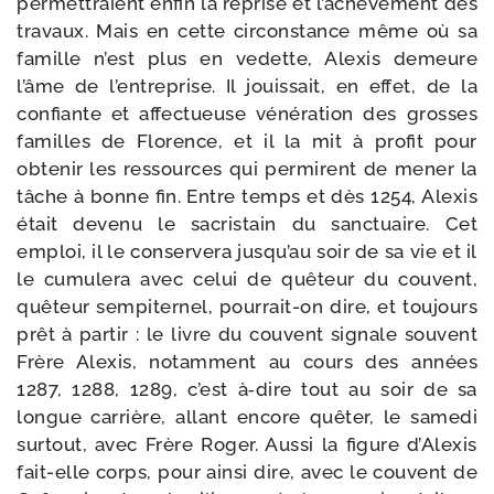
permet­traient enfin la reprise et l’achèvement des
tra­vaux. Mais en cette cir­cons­tance même où sa
famille n’est plus en vedette, Alexis demeure
l’âme de l’entreprise. Il jouis­sait, en effet, de la
confiante et affec­tueuse véné­ra­tion des grosses
familles de Florence, et il la mit à pro­fit pour
obte­nir les res­sources qui per­mirent de mener la
tâche à bonne fin. Entre temps et dès 1254, Alexis
était deve­nu le sacris­tain du sanc­tuaire. Cet
emploi, il le conser­ve­ra jusqu’au soir de sa vie et il
le cumu­le­ra avec celui de quê­teur du couvent,
quê­teur sem­pi­ter­nel, pourrait-​on dire, et tou­jours
prêt à par­tir : le livre du couvent signale sou­vent
Frère Alexis, notam­ment au cours des années
1287, 1288, 1289, c’est à‑dire tout au soir de sa
longue car­rière, allant encore quê­ter, le same­di
sur­tout, avec Frère Roger. Aussi la figure d’Alexis
fait-​elle corps, pour ain­si dire, avec le cou­vent de