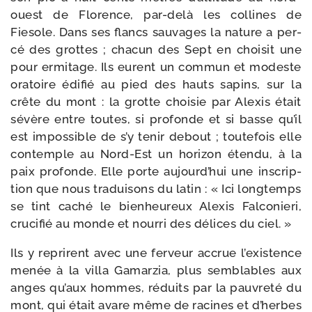
ouest de Florence, par-​delà les col­lines de
Fiesole. Dans ses flancs sau­vages la nature a per­
cé des grottes ; cha­cun des Sept en choi­sit une
pour ermi­tage. Ils eurent un com­mun et modeste
ora­toire édi­fié au pied des hauts sapins, sur la
crête du mont : la grotte choi­sie par Alexis était
sévère entre toutes, si pro­fonde et si basse qu’il
est impos­sible de s’y tenir debout ; tou­te­fois elle
con­temple au Nord-​Est un hori­zon éten­du, à la
paix pro­fonde. Elle porte aujourd’hui une ins­crip­
tion que nous tra­dui­sons du latin : « Ici long­temps
se tint caché le bien­heu­reux Alexis Falconieri,
cru­cifié au monde et nour­ri des délices du ciel. »
Ils y reprirent avec une fer­veur accrue l’existence
menée à la vil­la Gamarzia, plus sem­blables aux
anges qu’aux hommes, réduits par la pau­vre­té du
mont, qui était avare même de racines et d’herbes