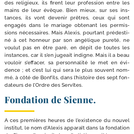
des reli­gieux, ils firent leur pro­fes­sion entre les
mains de leur évêque. Bien mieux, sur ses ins­
tances, ils vont deve­nir prêtres, ceux qui sont
enga­gés dans le mariage obte­nant les permis­
sions néces­saires. Mais Alexis, pour­tant pré­des­ti­
né à cet hon­neur par son angé­lique pure­té, ne
vou­lut pas en être paré, en dépit de toutes les
ins­tances, car il s’en jugeait indigne. Mais il a beau
vou­loir s’effacer, sa per­son­na­li­té le met en évi­
dence ; et c’est lui qui sera le plus sou­vent nom­
mé, à côté de Bonfîls, dans l’histoire des sept fon­
da­teurs de l’Ordre des Servîtes.
Fondation de Sienne.
A ces pre­mières heures de l’existence du nou­vel
ins­ti­tut, le nom d’Alexis appa­raît dans la fon­da­tion