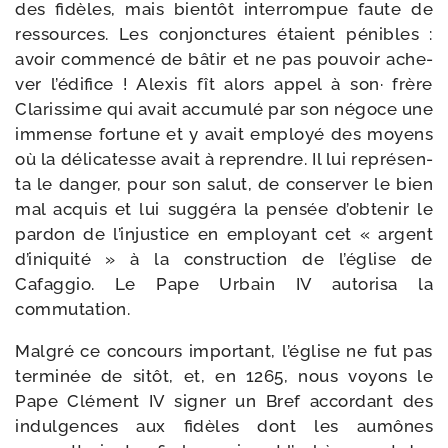
des fidèles, mais bien­tôt inter­rom­pue faute de
res­sources. Les conjonc­tures étaient pénibles :
avoir com­men­cé de bâtir et ne pas pou­voir ache­
ver l’édifice ! Alexis fît alors appel à son· frère
Clarissime qui avait accu­mu­lé par son négoce une
immense for­tune et y avait employé des moyens
où la déli­ca­tesse avait à reprendre. Il lui repré­sen­
ta le dan­ger, pour son salut, de conser­ver le bien
mal acquis et lui sug­gé­ra la pen­sée d’obtenir le
par­don de l’injustice en employant cet « argent
d’iniquité » à la construc­tion de l’église de
Cafaggio. Le Pape Urbain IV auto­ri­sa la
commutation.
Malgré ce concours impor­tant, l’église ne fut pas
ter­mi­née de sitôt, et, en 1265, nous voyons le
Pape Clément IV signer un Bref accor­dant des
indul­gences aux fidèles dont les aumônes