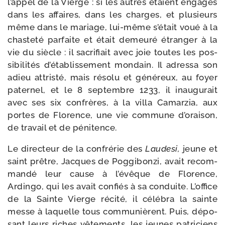
l’appel de la Vierge : si les autres étaient enga­gés
dans les affaires, dans les charges, et plu­sieurs
même dans le mariage, lui-​même s’était voué à la
chas­te­té par­faite et était demeu­ré étran­ger à la
vie du siècle : il sacri­fiait avec joie toutes les pos­
si­bi­li­tés d’établissement mon­dain. Il adres­sa son
adieu attris­té, mais réso­lu et géné­reux, au foyer
pater­nel, et le 8 sep­tembre 1233, il inau­gu­rait
avec ses six confrères, à la vil­la Camarzia, aux
portes de Florence, une vie com­mune d’oraison,
de tra­vail et de pénitence.
Le direc­teur de la confré­rie des
Laudesi,
jeune et
saint prêtre, Jacques de Poggibonzi, avait recom­
man­dé leur cause à l’évêque de Florence,
Ardingo, qui les avait confiés à sa conduite. L’office
de la Sainte Vierge réci­té, il célé­bra la sainte
messe à laquelle tous com­munièrent. Puis, dépo­
sant leurs riches vête­ments, les jeunes pa­triciens