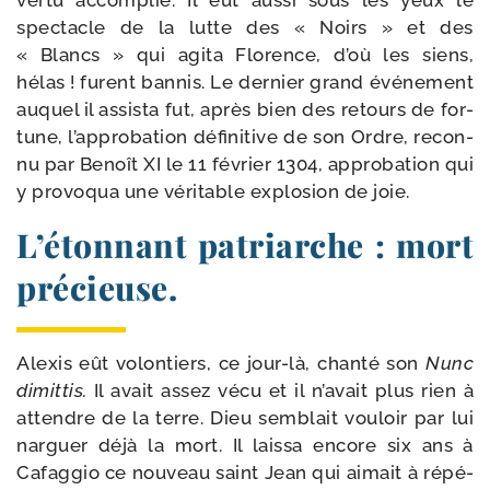
ver­tu accom­plie. Il eut aus­si sous les yeux le
spec­tacle de la lutte des « Noirs » et des
« Blancs » qui agi­ta Florence, d’où les siens,
hélas ! furent ban­nis. Le der­nier grand évé­ne­ment
auquel il assis­ta fut, après bien des retours de for­
tune, l’approbation défi­ni­tive de son Ordre, recon­
nu par Benoît XI le 11 février 1304, appro­ba­tion qui
y pro­vo­qua une véri­table explo­sion de joie.
L’étonnant patriarche : mort
précieuse.
Alexis eût volon­tiers, ce jour-​là, chan­té son
Nunc
dimit­tis.
Il avait assez vécu et il n’avait plus rien à
attendre de la terre. Dieu sem­blait vou­loir par lui
nar­guer déjà la mort. Il lais­sa encore six ans à
Cafaggio ce nou­veau saint Jean qui aimait à répé­