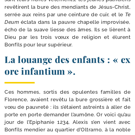
revê­tirent la bure des men­diants de Jésus-​Christ,
ser­rée aux reins par une cein­ture de cuir, et le
Te
Deum
écla­ta dans la pauvre cha­pelle impro­vi­sée,
écho de la suave liesse des âmes. Ils se lièrent à
Dieu par les trois vœux de reli­gion et élurent
Bonfîls pour leur supérieur.
La louange des enfants : « ex
ore infantium ».
Ces hommes, sor­tis des opu­lentes familles de
Florence, avaient revê­tu la bure gros­sière et fait
vœu de pau­vre­té : ils s’étaient astreints à aller de
porte en porte deman­der l’aumône. Or voi­ci qu’au
jour de l’Epiphanie 1234, Alexis s’en vient avec
Bonfîls men­dier au quar­tier d’Oltrarno, à la noble