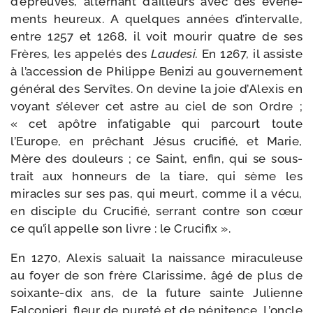
d’épreuves, alter­nant d’ailleurs avec des évé­ne­
ments heu­reux. A quelques années d’intervalle,
entre 1257 et 1268, il voit mou­rir quatre de ses
Frères, les appe­lés des
Laudesi.
En 1267, il assiste
à l’accession de Philippe Benizi au gou­ver­ne­ment
géné­ral des Servîtes. On devine la joie d’Alexis en
voyant s’élever cet astre au ciel de son Ordre ;
« cet apôtre infa­ti­gable qui par­court toute
l’Europe, en prê­chant Jésus cru­ci­fié, et Marie,
Mère des dou­leurs ; ce Saint, enfin, qui se sous­
trait aux hon­neurs de la tiare, qui sème les
miracles sur ses pas, qui meurt, comme il a vécu,
en dis­ciple du Crucifié, ser­rant contre son cœur
ce qu’il appelle son livre : le Crucifix ».
En 1270, Alexis saluait la nais­sance mira­cu­leuse
au foyer de son frère Clarissime, âgé de plus de
soixante-​dix ans, de la future sainte Julienne
Falconieri, fleur de pure­té et de péni­tence. L’oncle