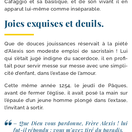
Cafaggio et sa basi­lique, et de son vivant il en
appa­rut lui-​même comme inséparable.
Joies exquises et deuils.
Que de douces jouis­sances réser­vait à la pié­té
d’Alexis son modeste emploi de sacris­tain ! Lui
qui s’était jugé indigne du sacer­doce, il en pro­fi­
tait pour ser­vir messe sur messe avec une sim­pli­
ci­té d’enfant, dans l’extase de l’amour.
Cette même année 1254, le jeu­di de Pâques,
avant de fer­mer l’église, il avait posé la main sur
l’épaule d’un jeune homme plon­gé dans l’extase,
l’invitant à sortir.
– Que Dieu vous par­donne, Frère Alexis ! lui
fut-​il répon­du ; vous m’avez tiré du paradis.