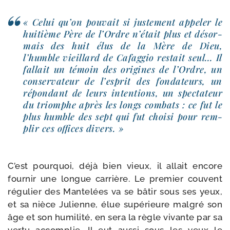
« Celui qu’on pou­vait si jus­te­ment appe­ler le
hui­tième Père de l’Ordre n’était plus et désor­
mais des huit élus de la Mère de Dieu,
l’humble vieil­lard de Cafaggio res­tait seul… Il
fal­lait un témoin des ori­gines de l’Ordre, un
conser­va­teur de l’esprit des fon­da­teurs, un
répon­dant de leurs inten­tions, un spec­ta­teur
du triomphe après les longs com­bats : ce fut le
plus humble des sept qui fut choi­si pour rem­
plir ces offices divers. »
C’est pour­quoi, déjà bien vieux, il allait encore
four­nir une longue car­rière. Le pre­mier couvent
régu­lier des Mantelées va se bâtir sous ses yeux,
et sa nièce Julienne, élue supé­rieure mal­gré son
âge et son humi­li­té, en sera la règle vivante par sa