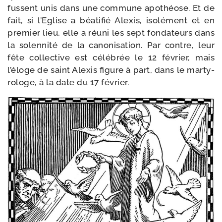
fussent unis dans une com­mune apo­théose. Et de
fait, si l’Eglise a béa­ti­fié Alexis, iso­lé­ment et en
pre­mier lieu, elle a réuni les sept fon­da­teurs dans
la solen­ni­té de la cano­ni­sa­tion. Par contre, leur
fête collec­tive est célé­brée le 12 février, mais
l’éloge de saint Alexis figure à part, dans le mar­ty­
ro­loge, à la date du 17 février.