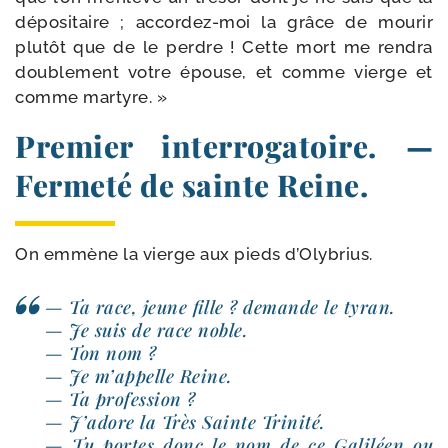
dépo­si­taire ; accordez-​moi la grâce de mou­rir
plu­tôt que de le perdre ! Cette mort me ren­dra
double­ment votre épouse, et comme vierge et
comme martyre. »
Premier interrogatoire. —
Fermeté de sainte Reine.
On emmène la vierge aux pieds d’Olybrius.
— Ta race, jeune fille ? demande le tyran.
— Je suis de race noble.
— Ton nom ?
— Je m’appelle Reine.
— Ta pro­fes­sion ?
— J’adore la Très Sainte Trinité.
— Tu portes donc le nom de ce Galiléen ou