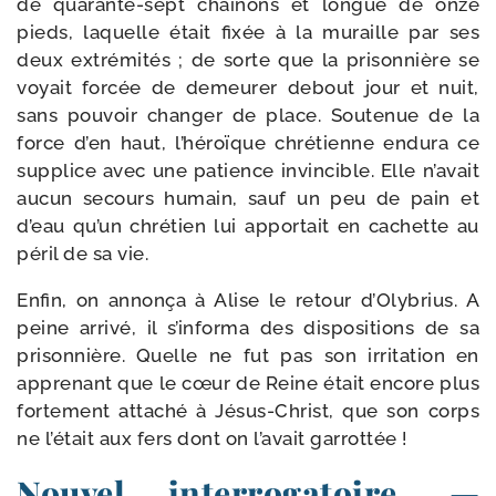
de quarante-​sept chaî­nons et longue de onze
pieds, laquelle était fixée à la muraille par ses
deux extré­mi­tés ; de sorte que la pri­son­nière se
voyait for­cée de demeu­rer debout jour et nuit,
sans pou­voir chan­ger de place. Sou­tenue de la
force d’en haut, l’héroïque chré­tienne endu­ra ce
sup­plice avec une patience invin­cible. Elle n’avait
aucun secours humain, sauf un peu de pain et
d’eau qu’un chré­tien lui appor­tait en cachette au
péril de sa vie.
Enfin, on annon­ça à Alise le retour d’Olybrius. A
peine arri­vé, il s’informa des dis­po­si­tions de sa
pri­son­nière. Quelle ne fut pas son irri­ta­tion en
appre­nant que le cœur de Reine était encore plus
for­te­ment atta­ché à Jésus-​Christ, que son corps
ne l’était aux fers dont on l’avait garrottée !
Nouvel interrogatoire. —