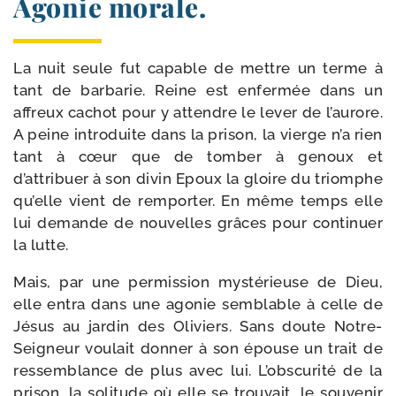
Agonie morale.
La nuit seule fut capable de mettre un terme à
tant de bar­ba­rie. Reine est enfer­mée dans un
affreux cachot pour y attendre le lever de l’aurore.
A peine intro­duite dans la pri­son, la vierge n’a rien
tant à cœur que de tom­ber à genoux et
d’attribuer à son divin Epoux la gloire du triomphe
qu’elle vient de rem­por­ter. En même temps elle
lui demande de nou­velles grâces pour conti­nuer
la lutte.
Mais, par une per­mis­sion mys­té­rieuse de Dieu,
elle entra dans une ago­nie sem­blable à celle de
Jésus au jar­din des Oliviers. Sans doute Notre-​
Seigneur vou­lait don­ner à son épouse un trait de
res­semblance de plus avec lui. L’obscurité de la
pri­son, la soli­tude où elle se trou­vait, le sou­ve­nir