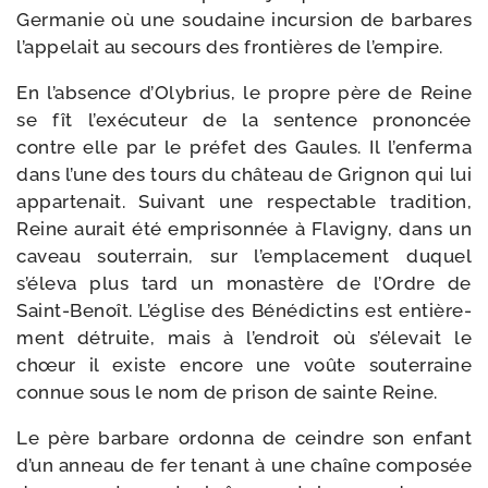
Germanie où une sou­daine incur­sion de bar­bares
l’appelait au secours des fron­tières de l’empire.
En l’absence d’Olybrius, le propre père de Reine
se fît l’exécuteur de la sen­tence pro­non­cée
contre elle par le pré­fet des Gaules. Il l’en­ferma
dans l’une des tours du châ­teau de Grignon qui lui
apparte­nait. Suivant une res­pec­table tra­di­tion,
Reine aurait été empri­sonnée à Flavigny, dans un
caveau sou­ter­rain, sur l’emplacement duquel
s’éleva plus tard un monas­tère de l’Ordre de
Saint-​Benoît. L’église des Bénédictins est entiè­re­
ment détruite, mais à l’endroit où s’élevait le
chœur il existe encore une voûte sou­ter­raine
connue sous le nom de pri­son de sainte Reine.
Le père bar­bare ordon­na de ceindre son enfant
d’un anneau de fer tenant à une chaîne com­po­sée