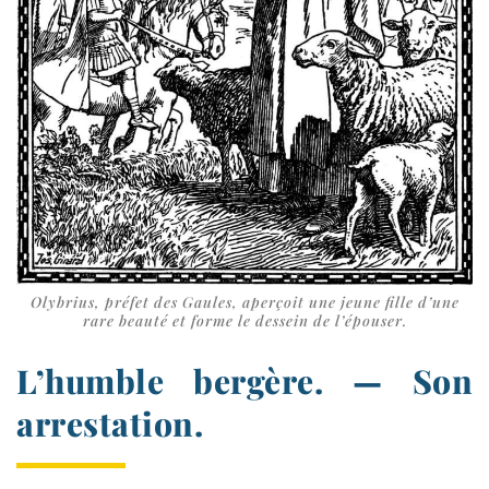
Olybrius, pré­fet des Gaules, aper­çoit une jeune fille d’une
rare beau­té et forme le des­sein de l’épouser.
L’humble bergère. — Son
arrestation.