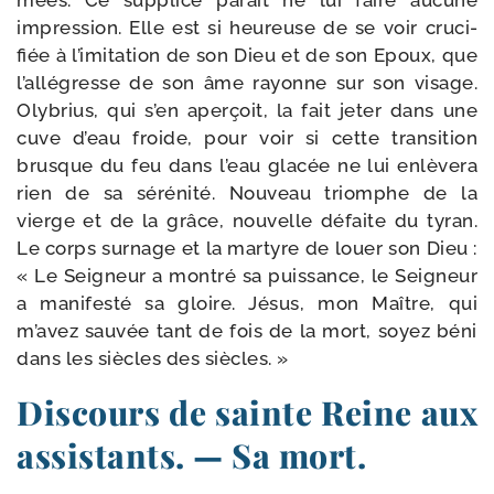
mées. Ce sup­plice paraît ne lui faire aucune
impres­sion. Elle est si heu­reuse de se voir cru­ci­
fiée à l’imitation de son Dieu et de son Epoux, que
l’allégresse de son âme rayonne sur son visage.
Oly­brius, qui s’en aper­çoit, la fait jeter dans une
cuve d’eau froide, pour voir si cette tran­si­tion
brusque du feu dans l’eau gla­cée ne lui enlè­ve­ra
rien de sa séré­ni­té. Nouveau triomphe de la
vierge et de la grâce, nou­velle défaite du tyran.
Le corps sur­nage et la mar­tyre de louer son Dieu :
« Le Seigneur a mon­tré sa puis­sance, le Seigneur
a mani­fes­té sa gloire. Jésus, mon Maître, qui
m’avez sau­vée tant de fois de la mort, soyez béni
dans les siècles des siècles. »
Discours de sainte Reine aux
assistants. — Sa mort.