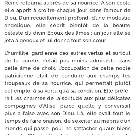
Reine retour­na auprès de sa nour­rice. A son école
elle apprit à croître chaque jour dans l’amour de
Dieu. D’un recueille­ment pro­fond, d’une modes­tie
angé­lique, elle s’éprit bien­tôt de la beau­té
céleste du divin Epoux des âmes : un jour elle se
jeta à genoux et lui don­na tout son cœur.
L’humilité, gar­dienne des autres ver­tus et sur­tout
de la pure­té, n’était pas moins admi­rable dans
cette âme de choix. L’occupation de cette noble
patri­cienne était de conduire aux champs les
trou­peaux de sa nour­rice, qui per­met­tait plu­tôt
cet emploi à sa ver­tu qu’à sa condi­tion. Elle pré­fé­
rait les charmes de la soli­tude aux plus déli­cates
com­pa­gnies d’Alise, parce qu’elle y conver­sait
plus à l’aise avec son Dieu. Là, elle avait tout le
temps de faire orai­son, de s’exciter au mépris d’un
monde qui passe, pour ne s’attacher qu’aux biens