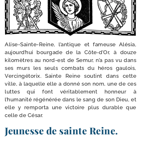
Alise-​Sainte-​Reine, l’antique et fameuse Alésia,
aujourd’hui bour­gade de la Côte‑d’Or, à douze
kilo­mètres au nord-​est de Semur, n’a pas vu dans
ses murs les seuls com­bats du héros gau­lois,
Vercingétorix. Sainte Reine sou­tint dans cette
ville, à laquelle elle a don­né son nom, une de ces
luttes qui font vérita­blement hon­neur à
l’humanité régé­né­rée dans le sang de son Dieu, et
elle y rem­por­ta une vic­toire plus durable que
celle de César.
Jeunesse de sainte Reine.