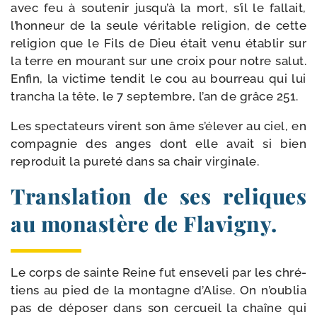
avec feu à sou­te­nir jusqu’à la mort, s’il le fal­lait,
l’honneur de la seule véri­table reli­gion, de cette
reli­gion que le Fils de Dieu était venu éta­blir sur
la terre en mou­rant sur une croix pour notre salut.
Enfin, la vic­time ten­dit le cou au bour­reau qui lui
tran­cha la tête, le 7 sep­tembre, l’an de grâce 251.
Les spec­ta­teurs virent son âme s’élever au ciel, en
com­pa­gnie des anges dont elle avait si bien
repro­duit la pure­té dans sa chair virginale.
Translation de ses reliques
au monastère de Flavigny.
Le corps de sainte Reine fut ense­ve­li par les chré­
tiens au pied de la mon­tagne d’Alise. On n’oublia
pas de dépo­ser dans son cer­cueil la chaîne qui