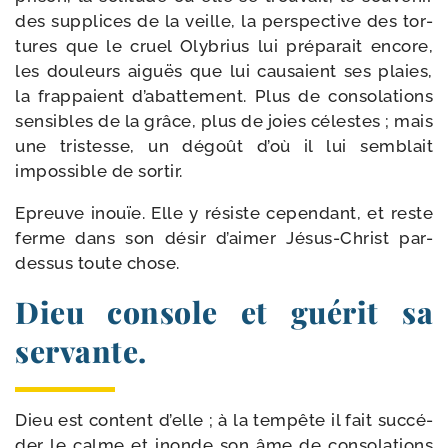
des sup­plices de la veille, la pers­pec­tive des tor­
tures que le cruel Olybrius lui pré­pa­rait encore,
les dou­leurs aiguës que lui cau­saient ses plaies,
la frap­paient d’abattement. Plus de conso­la­tions
sen­sibles de la grâce, plus de joies célestes ; mais
une tris­tesse, un dégoût d’où il lui sem­blait
impos­sible de sortir.
Epreuve inouïe. Elle y résiste cepen­dant, et reste
ferme dans son désir d’aimer Jésus-​Christ par-​
dessus toute chose.
Dieu console et guérit sa
servante.
Dieu est content d’elle ; à la tem­pête il fait suc­cé­
der le calme et inonde son âme de conso­la­tions