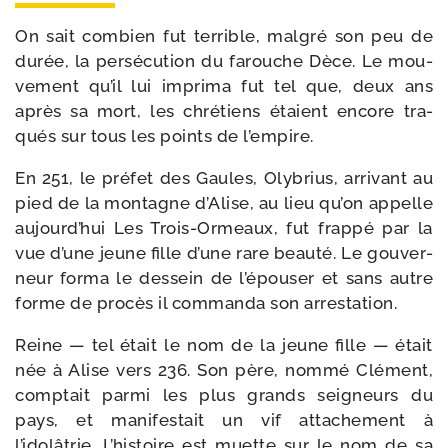
On sait com­bien fut ter­rible, mal­gré son peu de
durée, la persé­cution du farouche Dèce. Le mou­
ve­ment qu’il lui impri­ma fut tel que, deux ans
après sa mort, les chré­tiens étaient encore tra­
qués sur tous les points de l’empire.
En 251, le pré­fet des Gaules, Olybrius, arri­vant au
pied de la mon­tagne d’Alise, au lieu qu’on appelle
aujourd’hui Les Trois-​Ormeaux, fut frap­pé par la
vue d’une jeune fille d’une rare beau­té. Le gou­ver­
neur for­ma le des­sein de l’épouser et sans autre
forme de pro­cès il com­man­da son arrestation.
Reine — tel était le nom de la jeune fille — était
née à Alise vers 236. Son père, nom­mé Clément,
comp­tait par­mi les plus grands sei­gneurs du
pays, et mani­fes­tait un vif atta­che­ment à
l’idolâtrie. L’histoire est muette sur le nom de sa