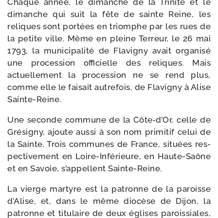
Chaque année, le dimanche de la Trinité et le
dimanche qui suit la fête de sainte Reine, les
reliques sont por­tées en triomphe par les rues de
la petite ville. Même en pleine Terreur, le 26 mai
1793, la muni­ci­pa­li­té de Flavigny avait orga­ni­sé
une pro­ces­sion offi­cielle des reliques. Mais
actuel­le­ment la pro­ces­sion ne se rend plus,
comme elle le fai­sait autre­fois, de Flavigny à Alise
Sainte-Reine.
Une seconde com­mune de la Côte‑d’Or, celle de
Grésigny, ajoute aus­si à son nom pri­mi­tif celui de
la Sainte. Trois com­munes de France, situées res­
pec­ti­ve­ment en Loire-​Inférieure, en Haute-​Saône
et en Savoie, s’appellent Sainte-Reine.
La vierge mar­tyre est la patronne de la paroisse
d’Alise, et, dans le même dio­cèse de Dijon, la
patronne et titu­laire de deux églises parois­siales,