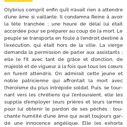
Olybrius com­prit enfin qu’il n’avait rien à attendre
d’une âme si vaillante. Il condam­na Reine à avoir
la tête tran­chée ; une heure de délai lui était
accor­dée pour se pré­pa­rer au coup de la mort. Le
peuple se trans­por­ta en foule à l’endroit des­ti­né à
l’exécution, qui était hors de la ville. La vierge
deman­da la per­mis­sion de par­ler aux assis­tants ;
elle le fît avec tant de grâce et d’onction, de
majes­té et de vigueur à la fois que tous les cœurs
en furent atten­dris. On admi­rait cette jeune et
noble patri­cienne qui affron­tait la mort avec
l’héroïsme du plus intré­pide sol­dat. Puis, se tour­
nant vers les chré­tiens qui l’entouraient, elle les
sup­plia d’employer leurs prières et leurs larmes
pour lui obte­nir le par­don de ses péchés : tou­
chante humi­li­té d’une âme qui avait tou­jours gar­
dé une inno­cence angé­lique. Elle les exhor­ta