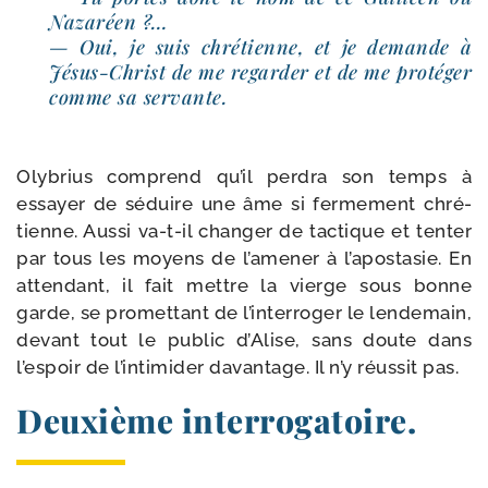
Nazaréen ?…
— Oui, je suis chré­tienne, et je demande à
Jésus-​Christ de me regar­der et de me pro­té­ger
comme sa servante.
Olybrius com­prend qu’il per­dra son temps à
essayer de séduire une âme si fer­me­ment chré­
tienne. Aussi va-​t-​il chan­ger de tac­tique et ten­ter
par tous les moyens de l’amener à l’apostasie. En
atten­dant, il fait mettre la vierge sous bonne
garde, se pro­met­tant de l’interroger le len­de­main,
devant tout le public d’Alise, sans doute dans
l’espoir de l’intimider davan­tage. Il n’y réus­sit pas.
Deuxième interrogatoire.