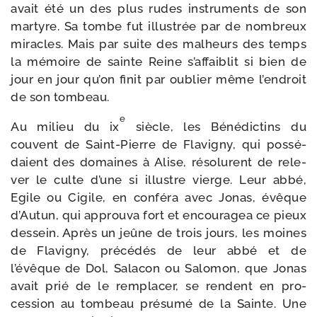
avait été un des plus rudes ins­tru­ments de son
mar­tyre. Sa tombe fut illus­trée par de nom­breux
miracles. Mais par suite des mal­heurs des temps
la mémoire de sainte Reine s’affaiblit si bien de
jour en jour qu’on finit par oublier même l’endroit
de son tombeau.
e
Au milieu du ix
siècle, les Bénédictins du
couvent de Saint-​Pierre de Flavigny, qui pos­sé­
daient des domaines à Alise, réso­lurent de rele­
ver le culte d’une si illustre vierge. Leur abbé,
Egile ou Cigile, en confé­ra avec Jonas, évêque
d’Autun, qui approu­va fort et encou­ragea ce pieux
des­sein. Après un jeûne de trois jours, les moines
de Flavigny, pré­cé­dés de leur abbé et de
l’évêque de Dol, Salacon ou Salomon, que Jonas
avait prié de le rem­pla­cer, se rendent en pro­
cession au tom­beau pré­su­mé de la Sainte. Une