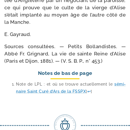
tée d’Angleterre par un négo­ciant de la paroisse,
ce qui prouve que le culte de la vierge d’Alise
s’était implan­té au moyen âge de l’autre côté de
la Manche.
E. Gayraud.
Sources consul­tées. — Petits Bollandistes. —
Abbé Fr. Grignard, La vie de sainte Reine d’Alise
(Paris et Dijon, 1881). — (V. S. B. P., n° 453.)
Notes de bas de page
Note de LPL : et où se trouve actuel­le­ment le
sémi­
naire Saint Curé d’Ars de la FSSPX
[
↩
]