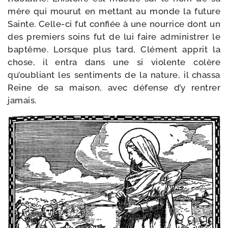
mère qui mou­rut en met­tant au monde la future
Sainte. Celle-​ci fut confiée à une nour­rice dont un
des pre­miers soins fut de lui faire admi­nis­trer le
bap­tême. Lorsque plus tard, Clément apprit la
chose, il entra dans une si vio­lente colère
qu’oubliant les sen­ti­ments de la nature, il chas­sa
Reine de sa mai­son, avec défense d’y ren­trer
jamais.