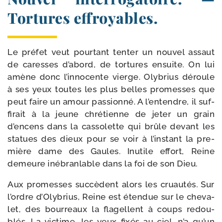
Tortures effroyables.
Le pré­fet veut pour­tant ten­ter un nou­vel assaut
de caresses d’abord, de tor­tures ensuite. On lui
amène donc l’in­no­cente vierge. Olybrius déroule
à ses yeux toutes les plus belles pro­messes que
peut faire un amour pas­sion­né. A l’entendre, il suf­
fi­rait à la jeune chré­tienne de jeter un grain
d’encens dans la cas­so­lette qui brûle devant les
sta­tues des dieux pour se voir à l’instant la pre­
mière dame des Gaules. Inutile effort, Reine
demeure inébran­lable dans la foi de son Dieu.
Aux pro­messes suc­cèdent alors les cruau­tés. Sur
l’ordre d’Olybrius, Reine est éten­due sur le che­va­
let, des bour­reaux la fla­gellent à coups redou­
blés. La vic­time, les yeux fixés au ciel, n’a qu’un