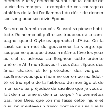
éter­nels. Elle s’y délec­tait sur­tout de la lec­ture de
la vie des mar­tyrs ; l’exemple de ces cou­ra­geux
ath­lètes de la foi l’en­flammait du désir de don­ner
son sang pour son divin Epoux.
Ses vœux furent exau­cés. Suivant sa pieuse habi­
tude, Reine menait paître ses trou­peaux à la cam­
pagne, quand Olybrius appro­chait d’Alise. On la
sai­sit sur un mot du gou­ver­neur. La vierge, qui
soup­çonne quelque des­sein infâme, lève les yeux
au ciel et adresse au Seigneur cette ardente
prière : « Ah ! mon Sauveur ! vous êtes l’Epoux des
âmes chastes et le pro­tec­teur des vierges ;
souffrirez-​vous qu’un homme cor­rompe ma fidé­li­
té, et triomphe de la fai­blesse de mon âge et de
mon sexe au pré­ju­dice du sacri­fice que je vous ai
fait de mon âme et de mon corps ? Ne per­met­tez
pas, mon Dieu, que l’on me fasse cette injure et
que l’on m’enlève un tré­sor dont je ne suis que la