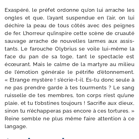
Exaspéré, le pré­fet ordonne qu’on lui arrache les
ongles et que, l’ayant sus­pen­due en l’air, on lui
déchire la peau de tous côtés avec des peignes
de fer. L’horreur qu’inspire cette scène de cruau­té
sau­vage arrache de nou­velles larmes aux assis­
tants. Le farouche Olybrius se voile lui-​même la
face du pan de sa toge, tant le spec­tacle est
écœu­rant. Mais le calme de la mar­tyre au milieu
de l’émotion géné­rale le pétri­fie d’étonnement.
« Etrange mys­tère ! s’écrie-t-il. Es-​tu donc seule à
ne pas prendre garde à tes tour­ments ? Le sang
ruis­selle de tes membres, ton corps n’est qu’une
plaie, et tu t’obstines tou­jours ! Sacrifie aux dieux,
sinon tu n’échapperas pas encore à ces tor­tures. »
Reine semble ne plus même faire atten­tion à ce
langage.