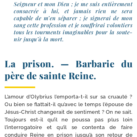
Seigneur et mon Dieu ; je me suis entiè­re­ment
consa­crée à lui, et jamais rien ne sera
capable de m’en sépa­rer ; je signe­rai de mon
sang cette pro­fes­sion et je souf­fri­rai volon­tiers
tous les tour­ments ima­gi­nables pour la sou­te­
nir jusqu’à la mort.
La prison. — Barbarie du
père de sainte Reine.
L’amour d’Olybrius l’emporta-t-il sur sa cruau­té ?
Ou bien se flattait-​il qu’avec le temps l’épouse de
Jésus-​Christ chan­ge­rait de sen­ti­ment ? On ne sait.
Toujours est-​il qu’il ne pous­sa pas plus loin
l’interrogatoire et qu’il se conten­ta de faire
conduire Reine en pri­son jusqu’à son retour de