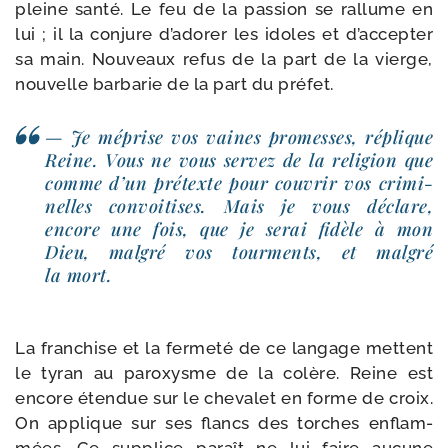
pleine san­té. Le feu de la pas­sion se ral­lume en
lui ; il la conjure d’adorer les idoles et d’ac­cepter
sa main. Nouveaux refus de la part de la vierge,
nou­velle bar­ba­rie de la part du préfet.
— Je méprise vos vaines pro­messes, réplique
Reine. Vous ne vous ser­vez de la reli­gion que
comme d’un pré­texte pour cou­vrir vos cri­mi­
nelles convoi­tises. Mais je vous déclare,
encore une fois, que je serai fidèle à mon
Dieu, mal­gré vos tour­ments, et mal­gré
la mort.
La fran­chise et la fer­me­té de ce lan­gage mettent
le tyran au paroxysme de la colère. Reine est
encore éten­due sur le che­va­let en forme de croix.
On applique sur ses flancs des torches enflam­