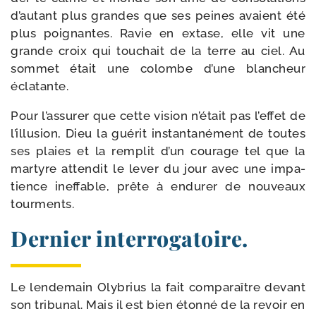
d’autant plus grandes que ses peines avaient été
plus poi­gnantes. Ravie en extase, elle vit une
grande croix qui tou­chait de la terre au ciel. Au
som­met était une colombe d’une blan­cheur
éclatante.
Pour l’assurer que cette vision n’était pas l’effet de
l’illusion, Dieu la gué­rit ins­tan­ta­né­ment de toutes
ses plaies et la rem­plit d’un cou­rage tel que la
mar­tyre atten­dit le lever du jour avec une impa­
tience inef­fable, prête à endu­rer de nou­veaux
tourments.
Dernier interrogatoire.
Le len­de­main Olybrius la fait com­pa­raître devant
son tri­bu­nal. Mais il est bien éton­né de la revoir en