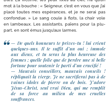
mot à la bouche : « Seigneur, c’est en vous que j’ai
pla­cé toutes mes espé­rances, et je ne serai pas
confon­due. » Le sang coule à flots, la chair vole
en lam­beaux. Les assis­tants, païens pour la plu­
part, en sont émus jusqu’aux larmes.
— De quels hon­neurs te prives-​tu ! lui crient
quelques-​uns. Il te suf­fît d’un oui ; immole
aux dieux, et tu seras la plus heu­reuse des
femmes ; quelle folie que de perdre une si belle
for­tune pour sou­tenir le par­ti d’un cru­ci­fié !
— Mauvais conseillers, mau­vais conseils !
répli­quait la vierge. Je ne sacri­fie­rai pas à de
vaines idoles de pierre ou de bois. J’adore
Jésus-​Christ, seul vrai Dieu, qui me rem­plit
de sa force au milieu de mes cruelles
souffrances.