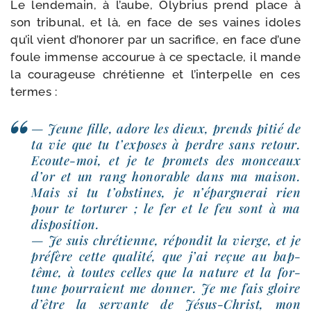
Le len­de­main, à l’aube, Olybrius prend place à
son tri­bu­nal, et là, en face de ses vaines idoles
qu’il vient d’honorer par un sacri­fice, en face d’une
foule immense accou­rue à ce spec­tacle, il mande
la cou­ra­geuse chré­tienne et l’interpelle en ces
termes :
— Jeune fille, adore les dieux, prends pitié de
ta vie que tu t’ex­poses à perdre sans retour.
Ecoute-​moi, et je te pro­mets des mon­ceaux
d’or et un rang hono­rable dans ma mai­son.
Mais si tu t’obstines, je n’épargnerai rien
pour te tor­tu­rer ; le fer et le feu sont à ma
dis­po­si­tion.
— Je suis chré­tienne, répon­dit la vierge, et je
pré­fère cette qua­li­té, que j’ai reçue au bap­
tême, à toutes celles que la nature et la for­
tune pour­raient me don­ner. Je me fais gloire
d’être la ser­vante de Jésus-​Christ, mon