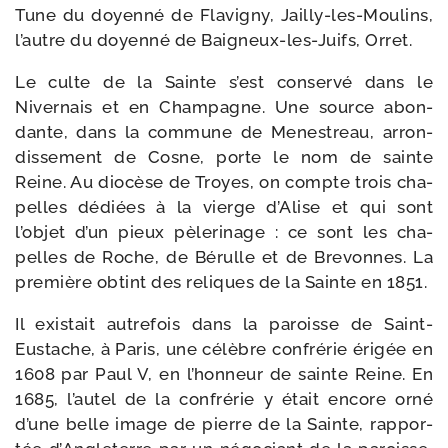
Tune du doyen­né de Flavigny, Jailly-​les-​Moulins,
l’autre du doyen­né de Baigneux-​les-​Juifs, Orret.
Le culte de la Sainte s’est conser­vé dans le
Nivernais et en Cham­pagne. Une source abon­
dante, dans la com­mune de Menestreau, arron­
dis­se­ment de Cosne, porte le nom de sainte
Reine. Au dio­cèse de Troyes, on compte trois cha­
pelles dédiées à la vierge d’Alise et qui sont
l’objet d’un pieux pèle­ri­nage : ce sont les cha­
pelles de Roche, de Bérulle et de Brevonnes. La
pre­mière obtint des reliques de la Sainte en 1851.
Il exis­tait autre­fois dans la paroisse de Saint-​
Eustache, à Paris, une célèbre confré­rie éri­gée en
1608 par Paul V, en l’honneur de sainte Reine. En
1685, l’autel de la confré­rie y était encore orné
d’une belle image de pierre de la Sainte, rap­por­