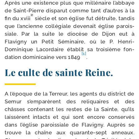
Après une exis­tence plus que mil­lé­naire l’abbaye
de Saint-​Pierre dis­pa­rut comme tant d’autres à la
e
fin du xviii
siècle et son église fut détruite, tan­dis
que l’ancienne col­lé­giale deve­nait église parois­
siale. Par la suite le dio­cèse de Dijon eut à
Flavigny un Petit Séminaire, où le P. Henri-​
Dominique Lacordaire éta­blit sa troi­sième fon­
[1]
dation domi­ni­caine vers 1849
.
Le culte de sainte Reine.
A l’époque de la Terreur, les agents du dis­trict de
Semur s’em­parèrent des reli­quaires et des
châsses conte­nant les restes de la Sainte, qu’ils
lais­sèrent intacts et qui sont encore conser­vés
dans l’église parois­siale de Flavigny. Auprès se
trouve la chaîne aux quarante-​sept anneaux.