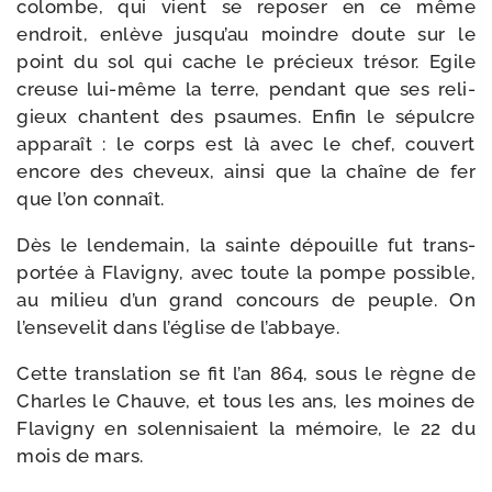
colombe, qui vient se repo­ser en ce même
endroit, enlève jusqu’au moindre doute sur le
point du sol qui cache le pré­cieux tré­sor. Egile
creuse lui-​même la terre, pen­dant que ses reli­
gieux chantent des psaumes. Enfin le sépulcre
appa­raît : le corps est là avec le chef, cou­vert
encore des che­veux, ain­si que la chaîne de fer
que l’on connaît.
Dès le len­de­main, la sainte dépouille fut trans­
por­tée à Flavigny, avec toute la pompe pos­sible,
au milieu d’un grand concours de peuple. On
l’ensevelit dans l’église de l’abbaye.
Cette trans­la­tion se fit l’an 864, sous le règne de
Charles le Chauve, et tous les ans, les moines de
Flavigny en solen­ni­saient la mémoire, le 22 du
mois de mars.