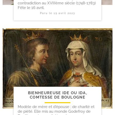
contradiction au XVIIIème siècle (1748-1783)
Fête le 16 avril.
Paru le
15 avril 2023
BIENHEUREUSE IDE OU IDA,
COMTESSE DE BOULOGNE
Modèle de mère et d'épouse ; de charité et
de piété. Elle mis au monde Godefroy de