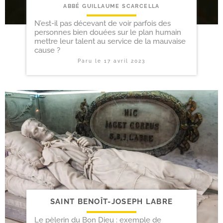
ABBÉ GUILLAUME SCARCELLA
N’est-il pas décevant de voir parfois des
personnes bien douées sur le plan humain
mettre leur talent au service de la mauvaise
cause ?
Paru le
17 avril 2023
SAINT BENOÎT-​JOSEPH LABRE
Le pèlerin du Bon Dieu : exemple de