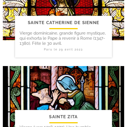
SAINTE CATHERINE DE SIENNE
Vierge dominicaine, grande figure mystique,
qui exhorta le Pape à revenir à Rome (1347-
1380). Fête le 30 avril.
Paru le
29 avril 2023
SAINTE ZITA