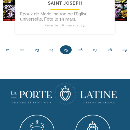
SAINT JOSEPH
Epoux de Marie, patron de l’Eglise
universelle. Fête le 19 mars.
Paru le
18 mars 2023
21
22
23
24
25
26
27
28
29