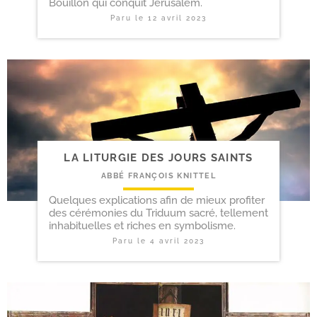
Bouillon qui conquit Jérusalem.
Paru le
12 avril 2023
LA LITURGIE DES JOURS SAINTS
ABBÉ FRANÇOIS KNITTEL
Quelques explications afin de mieux profiter
des cérémonies du Triduum sacré, tellement
inhabituelles et riches en symbolisme.
Paru le
4 avril 2023