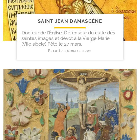
SAINT JEAN DAMASCÈNE
Docteur de l’Église. Défenseur du culte des
saintes images et dévot à la Vierge Marie.
(VIIe siècle) Fête le 27 mars.
Paru le
26 mars 2023