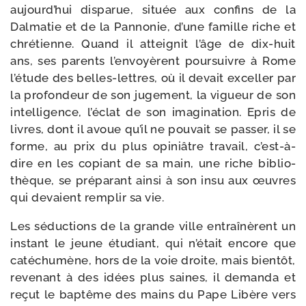
aujourd’hui dis­pa­rue, située aux confins de la
Dalmatie et de la Pannonie, d’une famille riche et
chré­tienne. Quand il attei­gnit l’âge de dix-​huit
ans, ses parents l’en­voyèrent pour­suivre à Rome
l’étude des belles-​lettres, où il devait excel­ler par
la pro­fon­deur de son juge­ment, la vigueur de son
intel­li­gence, l’éclat de son ima­gi­na­tion. Epris de
livres, dont il avoue qu’il ne pou­vait se pas­ser, il se
forme, au prix du plus opi­niâtre tra­vail, c’est-à-
dire en les copiant de sa main, une riche biblio­
thèque, se pré­pa­rant ain­si à son insu aux œuvres
qui devaient rem­plir sa vie.
Les séduc­tions de la grande ville entraî­nèrent un
ins­tant le jeune étu­diant, qui n’était encore que
caté­chu­mène, hors de la voie droite, mais bien­tôt,
reve­nant à des idées plus saines, il deman­da et
reçut le bap­tême des mains du Pape Libère vers