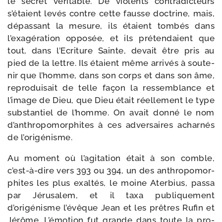
le secret véri­table. De vio­lents contra­dic­teurs
s’étaient levés contre cette fausse doc­trine, mais,
dépas­sant la mesure, ils étaient tom­bés dans
l’exagération oppo­sée, et ils pré­ten­daient que
tout, dans l’Ecriture Sainte, devait être pris au
pied de la lettre. Ils étaient même arri­vés à sou­te­
nir que l’homme, dans son corps et dans son âme,
repro­dui­sait de telle façon la res­sem­blance et
l’image de Dieu, que Dieu était réel­le­ment le type
sub­stan­tiel de l’homme. On avait don­né le nom
d’anthropomorphites à ces adver­saires achar­nés
de l’origénisme.
Au moment où l’agitation était à son comble,
c’est-à-dire vers 393 ou 394, un des anthro­po­mor­
phites les plus exal­tés, le moine Aterbius, pas­sa
par Jérusalem, et il taxa publi­que­ment
d’origénisme l’évêque Jean et les prêtres Rufin et
Jérôme. L’émotion fut grande dans toute la pro­