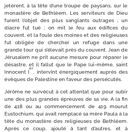
jetèrent, à la tête d’une troupe de pay­sans, sur le
monas­tère de Bethléem, Les ser­vi­teurs de Dieu
furent l’objet des plus san­glants outrages ; un
diacre fut tué ; on mit le feu aux édi­fices du
couvent, et la foule des moines et des reli­gieuses
fut obli­gée de cher­cher un refuge dans une
grande tour qui s’élevait près du couvent. Jean de
Jérusalem ne prit aucune mesure pour répa­rer le
désastre, et il fal­lut que le Pape lui-​même, saint
er
Innocent I
, inter­vînt éner­gi­que­ment auprès des
évêques de Palestine en faveur des persécutés.
Jérôme ne sur­vé­cut à cet atten­tat que pour subir
une des plus grandes épreuves de sa vie. A la fin
de 418 ou au com­men­ce­ment de 419 mou­rut
Eustochium, qui avait rem­pla­cé sa mère Paula à la
tête du monas­tère des reli­gieuses de Bethléem.
Après ce coup, ajou­té à tant d’autres, et à