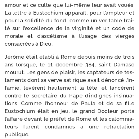
amour et ce culte que lui-​même leur avait voués.
La lettre à Eustochium appa­raît, pour l’ampleur et
pour la soli­di­té du fond, comme un véri­table trai­
té sur l’excellence de la vir­gi­ni­té et un code de
morale et d’ascétisme à l’usage des vierges
consa­crées à Dieu.
Jérôme était éta­bli à Rome depuis moins de trois
ans lorsque, le 11 décembre 384, saint Damase
mou­rut. Les gens de plai­sir, les cap­ta­teurs de tes­
ta­ments dont sa verve sati­rique avait dénon­cé l’in­
famie, levèrent hau­te­ment la tête, et lan­cèrent
contre le secré­taire du Pape d’indignes insi­nua­
tions. Comme l’honneur de Paula et de sa fille
Eustochium était en jeu, le grand Docteur por­ta
l’affaire devant le pré­fet de Rome et les calom­nia­
teurs furent condam­nés à une rétrac­ta­tion
publique.