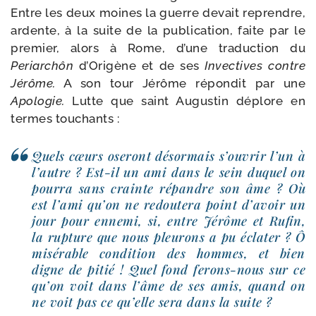
Entre les deux moines la guerre devait reprendre,
ardente, à la suite de la publi­ca­tion, faite par le
pre­mier, alors à Rome, d’une tra­duc­tion du
Periarchôn
d’Origène et de ses
Invectives contre
Jérôme.
A son tour Jérôme répon­dit par une
Apologie.
Lutte que saint Augustin déplore en
termes touchants :
Quels cœurs ose­ront désor­mais s’ouvrir l’un à
l’autre ? Est-​il un ami dans le sein duquel on
pour­ra sans crainte répandre son âme ? Où
est l’ami qu’on ne redou­te­ra point d’avoir un
jour pour enne­mi, si, entre Jérôme et Rufin,
la rup­ture que nous pleu­rons a pu écla­ter ? Ô
misé­rable condi­tion des hommes, et bien
digne de pitié ! Quel fond ferons-​nous sur ce
qu’on voit dans l’âme de ses amis, quand on
ne voit pas ce qu’elle sera dans la suite ?