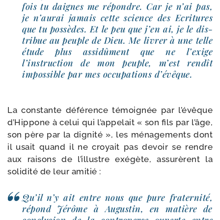
fois tu daignes me répondre. Car je n’ai pas,
je n’aurai jamais cette science des Ecritures
que tu pos­sèdes. Et le peu que j’en ai, je le dis­
tri­bue au peuple de Dieu. Me livrer à une telle
étude plus assi­dû­ment que ne l’exige
l’instruction de mon peuple, m’est ren­dît
impos­sible par mes occu­pa­tions d’évêque.
La constante défé­rence témoi­gnée par l’évêque
d’Hippone à celui qui l’appelait « son fils par l’âge,
son père par la digni­té », les ména­ge­ments dont
il usait quand il ne croyait pas devoir se rendre
aux rai­sons de l’illustre exé­gète, assu­rèrent la
soli­di­té de leur amitié :
Qu’il n’y ait entre nous que pure fra­ter­ni­té,
répond Jérôme à Augustin, en matière de
conclu­sion de la contro­verse ouverte entre