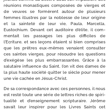
réunions monas­tiques com­po­sées de vierges et
de veuves se for­mèrent autour de plu­sieurs
femmes illustres par la noblesse de leur ori­gine
et la sain­te­té de leur vie, Paula, Marcella,
Eustochium. Devant cet audi­toire d’élite, il com­
mentait les pas­sages les plus dif­fi­ciles de
l’Ecriture, et ses leçons étaient si bien com­prises
que les prêtres eux-​mêmes venaient con­sulter
ces saintes vierges, pour résoudre les ques­tions
d’exégèse les plus embar­ras­santes. Grâce à la
salu­taire influence du Saint, l’on vit des dames de
la plus haute socié­té quit­ter le siècle pour mener
une vie cachée en Jésus-Christ.
De sa cor­res­pon­dance avec ces per­sonnes, il nous
est res­té toute une série de lettres riches de spi­ri­
tua­li­té et d’enseignement scriptu­raire. Jérôme
savait leur ins­pi­rer pour les Livres Saints cet