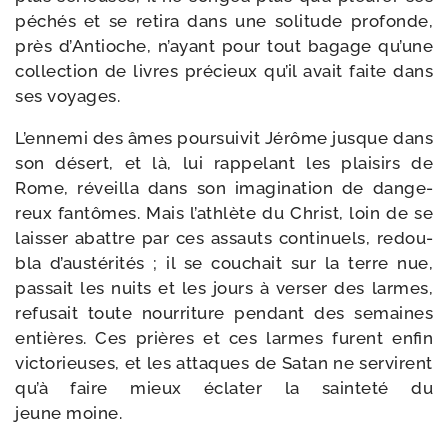
péchés et se reti­ra dans une soli­tude pro­fonde,
près d’Antioche, n’ayant pour tout bagage qu’une
col­lec­tion de livres pré­cieux qu’il avait faite dans
ses voyages.
L’ennemi des âmes pour­sui­vit Jérôme jusque dans
son désert, et là, lui rap­pe­lant les plai­sirs de
Rome, réveilla dans son ima­gi­na­tion de dan­ge­
reux fan­tômes. Mais l’ath­lète du Christ, loin de se
lais­ser abattre par ces assauts conti­nuels, redou­
bla d’aus­té­ri­tés ; il se cou­chait sur la terre nue,
pas­sait les nuits et les jours à ver­ser des larmes,
refu­sait toute nour­ri­ture pen­dant des semaines
entières. Ces prières et ces larmes furent enfin
vic­to­rieuses, et les attaques de Satan ne ser­virent
qu’à faire mieux écla­ter la sain­te­té du
jeune moine.