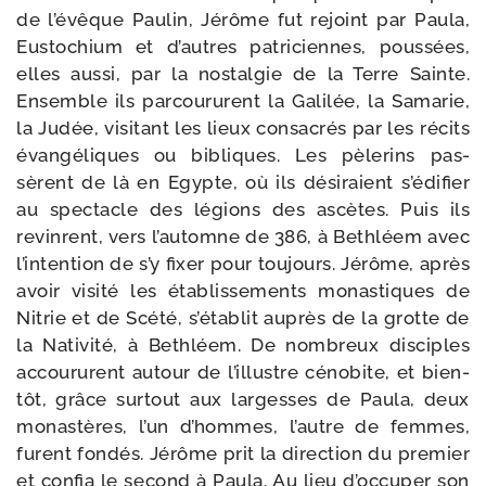
de l’évêque Pau­lin, Jérôme fut rejoint par Paula,
Eustochium et d’autres patri­ciennes, pous­sées,
elles aus­si, par la nos­tal­gie de la Terre Sainte.
Ensemble ils par­cou­rurent la Galilée, la Samarie,
la Judée, visi­tant les lieux consa­crés par les récits
évan­gé­liques ou bibliques. Les pèle­rins pas­
sèrent de là en Egypte, où ils dési­raient s’édifier
au spec­tacle des légions des ascètes. Puis ils
revinrent, vers l’automne de 386, à Bethléem avec
l’intention de s’y fixer pour tou­jours. Jérôme, après
avoir visi­té les éta­blis­se­ments monas­tiques de
Nitrie et de Scété, s’établit auprès de la grotte de
la Nativité, à Bethléem. De nom­breux dis­ciples
accou­rurent autour de l’illustre céno­bite, et bien­
tôt, grâce sur­tout aux lar­gesses de Paula, deux
monas­tères, l’un d’hommes, l’autre de femmes,
furent fon­dés. Jérôme prit la direc­tion du pre­mier
et confia le second à Paula. Au lieu d’occuper son