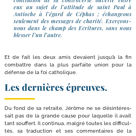
eux au sujet de l’attitude de saint Paul à
Antioche à l’égard de Céphas ; échan­geons
seule­ment des mes­sages de cha­ri­té. Exerçons-​
nous dans le champ des Ecritures, sans nous
bles­ser l’un l’autre.
Et de fait les deux amis devaient jusqu’à la fin
com­battre dans la plus par­faite union pour la
défense de la foi catholique.
Les dernières épreuves.
Du fond de sa retraite, Jérôme ne se dés­in­té­res­
sait pas de la grande cause pour laquelle il avait
tant souf­fert. Il conti­nua, mal­gré toutes les dif­fi­cul­
tés, sa tra­duc­tion et ses com­men­taires de la