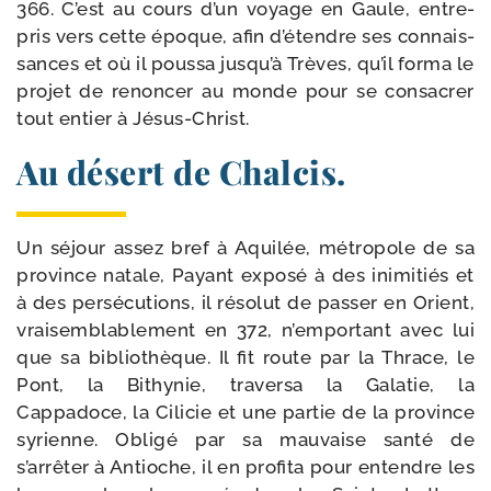
366. C’est au cours d’un voyage en Gaule, entre­
pris vers cette époque, afin d’étendre ses connais­
sances et où il pous­sa jusqu’à Trèves, qu’il for­ma le
pro­jet de renon­cer au monde pour se consa­crer
tout entier à Jésus-Christ.
Au désert de Chalcis.
Un séjour assez bref à Aquilée, métro­pole de sa
pro­vince natale, Payant expo­sé à des ini­mi­tiés et
à des per­sé­cu­tions, il réso­lut de pas­ser en Orient,
vrai­sem­bla­ble­ment en 372, n’emportant avec lui
que sa biblio­thèque. Il fit route par la Thrace, le
Pont, la Bithynie, tra­ver­sa la Galatie, la
Cappadoce, la Cilicie et une par­tie de la pro­vince
syrienne. Obligé par sa mau­vaise san­té de
s’arrêter à Antioche, il en pro­fi­ta pour entendre les