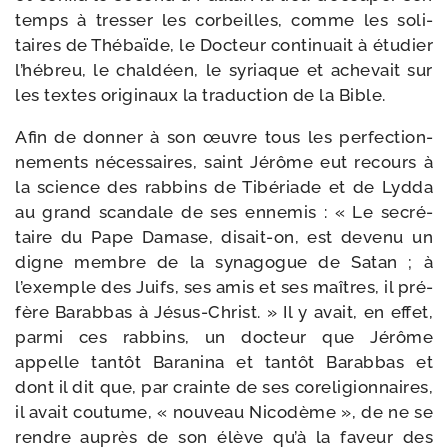
temps à tres­ser les cor­beilles, comme les soli­
taires de Thébaïde, le Docteur conti­nuait à étu­dier
l’hébreu, le chal­déen, le syriaque et ache­vait sur
les textes ori­gi­naux la tra­duc­tion de la Bible.
Afin de don­ner à son œuvre tous les per­fec­tion­
ne­ments néces­saires, saint Jérôme eut recours à
la science des rab­bins de Tibériade et de Lydda
au grand scan­dale de ses enne­mis : « Le secré­
taire du Pape Damase, disait-​on, est deve­nu un
digne membre de la syna­gogue de Satan ; à
l’exemple des Juifs, ses amis et ses maîtres, il pré­
fère Barabbas à Jésus-​Christ. » Il y avait, en effet,
par­mi ces rab­bins, un doc­teur que Jérôme
appelle tan­tôt Baranina et tan­tôt Barabbas et
dont il dit que, par crainte de ses core­li­gion­naires,
il avait cou­tume, « nou­veau Nicodème », de ne se
rendre auprès de son élève qu’à la faveur des