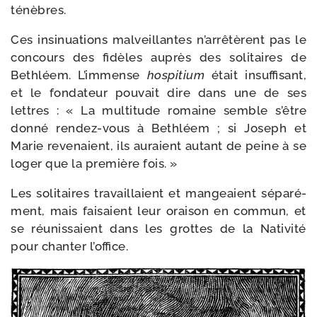
ténèbres.
Ces insi­nua­tions mal­veillantes n’arrêtèrent pas le
concours des fidèles auprès des soli­taires de
Bethléem. L’immense
hos­pi­tium
était insuf­fi­sant,
et le fon­da­teur pou­vait dire dans une de ses
lettres : « La mul­ti­tude romaine semble s’être
don­né rendez-​vous à Bethléem ; si Joseph et
Marie reve­naient, ils auraient autant de peine à se
loger que la pre­mière fois. »
Les soli­taires tra­vaillaient et man­geaient sépa­ré­
ment, mais fai­saient leur orai­son en com­mun, et
se réunis­saient dans les grottes de la Nativité
pour chan­ter l’office.