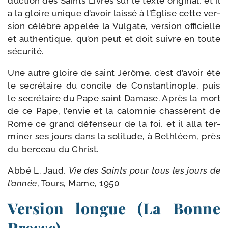
duc­tion des Saints Livres sur le texte ori­gi­nal, et il
a la gloire unique d’a­voir lais­sé à l’Église cette ver­
sion célèbre appe­lée la Vulgate, ver­sion offi­cielle
et authen­tique, qu’on peut et doit suivre en toute
sécurité.
Une autre gloire de saint Jérôme, c’est d’a­voir été
le secré­taire du concile de Constantinople, puis
le secré­taire du Pape saint Damase. Après la mort
de ce Pape, l’en­vie et la calom­nie chas­sèrent de
Rome ce grand défen­seur de la foi, et il alla ter­
mi­ner ses jours dans la soli­tude, à Bethléem, près
du ber­ceau du Christ.
Abbé L. Jaud,
Vie des Saints pour tous les jours de
l’an­née
, Tours, Mame, 1950
Version longue (La Bonne
Presse)