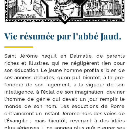
Vie résumée par l’abbé Jaud.
Saint Jérôme naquit en Dalmatie, de parents
riches et illustres, qui ne négli­gèrent rien pour
son édu­ca­tion. Le jeune homme pro­fi­ta si bien de
ses années d’é­tudes, qu’on put bien­tôt, à la pro­
fon­deur de son juge­ment, à la vigueur de son
intel­li­gence, à l’é­clat de son ima­gi­na­tion, devi­ner
l’homme de génie qui devait un jour rem­plir le
monde de son nom. Les séduc­tions de Rome
entraî­nèrent un ins­tant Jérôme hors des voies de
l’Évangile ; mais bien­tôt, reve­nant à des idées
plus sérieuses, il ne son­gea plus qu’à pleu­rer ses