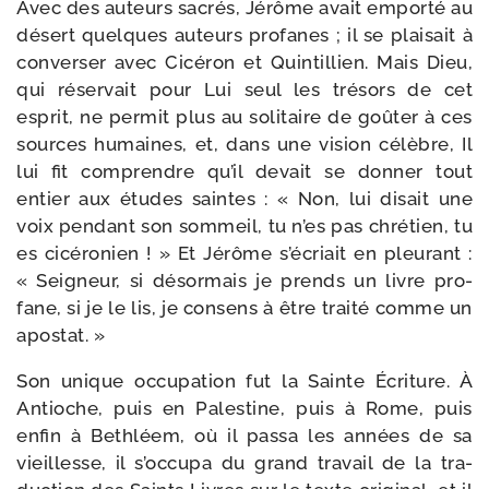
Avec des auteurs sacrés, Jérôme avait empor­té au
désert quelques auteurs pro­fanes ; il se plai­sait à
conver­ser avec Cicéron et Quintillien. Mais Dieu,
qui réser­vait pour Lui seul les tré­sors de cet
esprit, ne per­mit plus au soli­taire de goû­ter à ces
sources humaines, et, dans une vision célèbre, Il
lui fit com­prendre qu’il devait se don­ner tout
entier aux études saintes : « Non, lui disait une
voix pen­dant son som­meil, tu n’es pas chré­tien, tu
es cicé­ro­nien ! » Et Jérôme s’é­criait en pleu­rant :
« Seigneur, si désor­mais je prends un livre pro­
fane, si je le lis, je consens à être trai­té comme un
apostat. »
Son unique occu­pa­tion fut la Sainte Écriture. À
Antioche, puis en Palestine, puis à Rome, puis
enfin à Bethléem, où il pas­sa les années de sa
vieillesse, il s’oc­cu­pa du grand tra­vail de la tra­