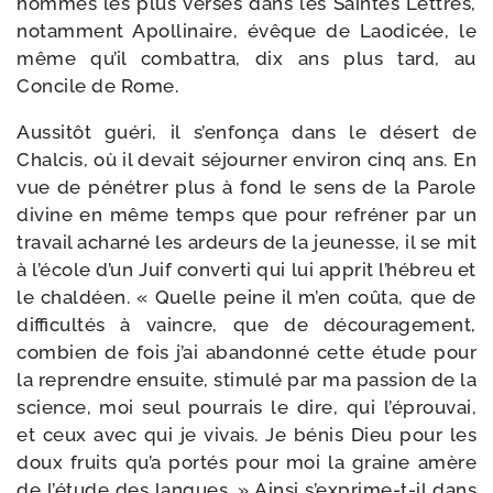
hommes les plus ver­sés dans les Saintes Lettres,
notam­ment Apollinaire, évêque de Laodicée, le
même qu’il com­bat­tra, dix ans plus tard, au
Concile de Rome.
Aussitôt gué­ri, il s’enfonça dans le désert de
Chalcis, où il devait séjour­ner envi­ron cinq ans. En
vue de péné­trer plus à fond le sens de la Parole
divine en même temps que pour refré­ner par un
tra­vail achar­né les ardeurs de la jeu­nesse, il se mit
à l’école d’un Juif conver­ti qui lui apprit l’hébreu et
le chal­déen. « Quelle peine il m’en coû­ta, que de
dif­fi­cul­tés à vaincre, que de décou­ra­ge­ment,
com­bien de fois j’ai aban­don­né cette étude pour
la reprendre ensuite, sti­mu­lé par ma pas­sion de la
science, moi seul pour­rais le dire, qui l’éprouvai,
et ceux avec qui je vivais. Je bénis Dieu pour les
doux fruits qu’a por­tés pour moi la graine amère
de l’étude des langues. » Ainsi s’exprime-t-il dans