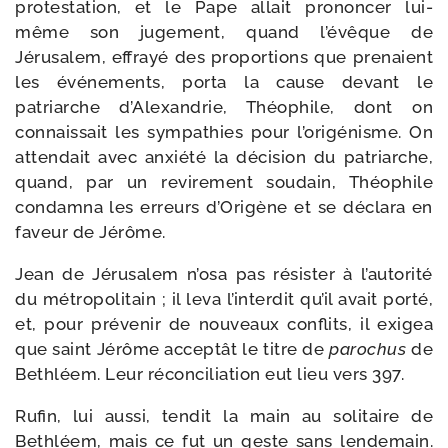
pro­tes­ta­tion, et le Pape allait pro­non­cer lui-​
même son juge­ment, quand l’évêque de
Jérusalem, effrayé des pro­por­tions que pre­naient
les évé­ne­ments, por­ta la cause devant le
patriarche d’Alexandrie, Théophile, dont on
connais­sait les sym­pa­thies pour l’origénisme. On
atten­dait avec anxié­té la déci­sion du patriarche,
quand, par un revi­re­ment sou­dain, Théophile
condam­na les erreurs d’Origène et se décla­ra en
faveur de Jérôme.
Jean de Jérusalem n’osa pas résis­ter à l’autorité
du métro­po­li­tain ; il leva l’interdit qu’il avait por­té,
et, pour pré­ve­nir de nou­veaux conflits, il exi­gea
que saint Jérôme accep­tât le titre de
paro­chus
de
Bethléem. Leur récon­ci­lia­tion eut lieu vers 397.
Rufin, lui aus­si, ten­dit la main au soli­taire de
Bethléem, mais ce fut un geste sans len­de­main.