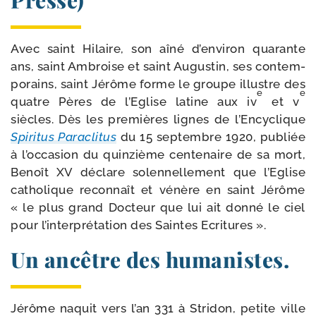
Avec saint Hilaire, son aîné d’environ qua­rante
ans, saint Am­broise et saint Augustin, ses contem­
po­rains, saint Jérôme forme le groupe illustre des
e
e
quatre Pères de l’Eglise latine aux iv
et v
siècles. Dès les pre­mières lignes de l’Encyclique
Spiritus Paraclitus
du 15 sep­tembre 1920, publiée
à l’occasion du quin­zième cen­te­naire de sa mort,
Benoît XV déclare solen­nel­le­ment que l’Eglise
catho­lique recon­naît et vénère en saint Jérôme
« le plus grand Docteur que lui ait don­né le ciel
pour l’interprétation des Saintes Ecritures ».
Un ancêtre des humanistes.
Jérôme naquit vers l’an 331 à Stridon, petite ville