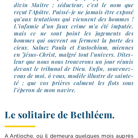
divin Maître ; séduc­teur, c’est le nom que
reçut l’Apôtre. Puissé-​je ne jamais être expo­sé
qu’aux ten­ta­tions qui viennent des hommes !
L’infamie d’un faux crime m’a été impu­tée,
mais ce ne sont point les juge­ments des
hommes qui ouvrent ou ferment la porte des
cieux. Saluez Paula et Eustochium, miennes
en Jésus-​Christ, mal­gré tout l’univers. Dites-​
leur que nous nous trou­ve­rons un jour réunis
devant le tri­bu­nal de Dieu. Enfin, souvenez-​
vous de moi, ô vous, modèle illustre de sain­te­
té ; que vos prières calment les flots sous
l’éperon de mon navire.
Le solitaire de Bethléem.
A Antioche, où il demeu­ra quelques mois auprès