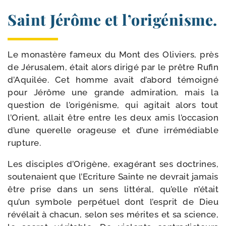
Saint Jérôme et l’origénisme.
Le monas­tère fameux du Mont des Oliviers, près
de Jérusalem, était alors diri­gé par le prêtre Rufin
d’Aquilée. Cet homme avait d’abord témoi­gné
pour Jérôme une grande admi­ra­tion, mais la
ques­tion de l’origénisme, qui agi­tait alors tout
l’Orient, allait être entre les deux amis l’occasion
d’une que­relle ora­geuse et d’une irré­mé­diable
rupture.
Les dis­ciples d’Origène, exa­gé­rant ses doc­trines,
sou­te­naient que l’Ecriture Sainte ne devrait jamais
être prise dans un sens lit­té­ral, qu’elle n’était
qu’un sym­bole per­pé­tuel dont l’esprit de Dieu
révé­lait à cha­cun, selon ses mérites et sa science,