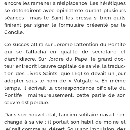
encore les rame­ner à rési­pis­cence. Les héré­tiques
se défen­dirent avec opi­niâ­tre­té durant plu­sieurs
séances ; mais le Saint les pres­sa si bien qu’ils
finirent par signer le for­mu­laire pré­sen­té par le
Concile.
Ce suc­cès atti­ra sur Jérôme l’attention du Pontife
qui se l’attacha en qua­li­té de secré­taire et
d’archidiacre. Sur l’ordre du Pape, le grand doc­
teur entre­prit l’œuvre capi­tale de sa vie, la tra­duc­
tion des Livres Saints, que l’Eglise devait un jour
adop­ter sous le nom de « Vulgate ». En même
temps, il écri­vait la cor­res­pon­dance offi­cielle du
Pontife ; mal­heu­reu­se­ment, cette par­tie de son
œuvre est perdue.
Dans son nou­vel état, l’ancien soli­taire n’avait rien
chan­gé à sa vie ; il por­tait son habit de moine et
jeû­nait comme au désert. Sous son impul­sion, des