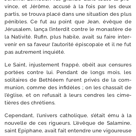
vince, et Jérôme, accu­sé à la fois par les deux
par­tis, se trou­va pla­cé dans une situa­tion des plus
pénibles. Ce fut au point que Jean, évêque de
Jérusalem, lan­ça l’interdit contre le monas­tère de
la Nativité. Rufin, plus habile, avait su faire inter­
ve­nir en sa faveur l’autorité épis­co­pale et il ne fut
pas autre­ment inquiété.
Le Saint, injus­te­ment frap­pé, obéit aux cen­sures
por­tées contre lui. Pendant de longs mois, les
soli­taires de Bethléem furent pri­vés de la com­
mu­nion, comme des infi­dèles ; on les chas­sait de
l’église, et on refu­sait à leurs cendres les cime­
tières des chrétiens.
Cependant, l’univers catho­lique, s’était ému à la
nou­velle de ces rigueurs. L’évêque de Salamine,
saint Epiphane, avait fait entendre une vigou­reuse