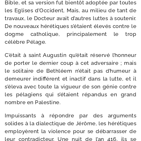
Bible, et sa ver­sion fut bien­tôt adop­tée par toutes
les Eglises d’Occident, Mais, au milieu de tant de
tra­vaux, le Docteur avait d’autres luttes à sou­te­nir.
De nou­veaux héré­tiques s’étaient éle­vés contre le
dogme catho­lique, prin­ci­pa­le­ment le trop
célèbre Pélage.
C’était à saint Augustin qu’était réser­vé l’honneur
de por­ter le der­nier coup à cet adver­saire ; mais
le soli­taire de Bethléem n’était pas d’humeur à
demeu­rer indif­fé­rent et inac­tif dans la lutte, et il
s’éleva avec toute la vigueur de son génie contre
les péla­giens qui s’étaient répan­dus en grand
nombre en Palestine.
Impuissants à répondre par des argu­ments
solides à la dia­lec­tique de Jérôme, les héré­tiques
employèrent la vio­lence pour se débar­rasser de
leur contra­dic­teur. Une nuit de l’an 416, ils se