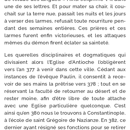
une de ses lettres. Et pour mater sa chair, il cou­
chait sur la terre nue, pas­sait les nuits et les jours
à ver­ser des larmes, refu­sait toute nour­ri­ture pen­
dant des semaines entières. Ces prières et ces
larmes furent enfin vic­to­rieuses, et les attaques
mêmes du démon firent écla­ter sa sainteté.
Les que­relles dis­ci­pli­naires et dog­ma­tiques qui
divi­saient alors l’Eglise d’Antioche l’obligèrent
vers l’an 377 à venir dans cette ville. Cédant aux
ins­tances de l’évêque Paulin, il consen­tit à rece­
voir de ses mains la prê­trise vers 378 ; tout en se
réser­vant la facul­té de retour­ner au désert et de
res­ter moine, afin d’être libre de toute attache
avec une Eglise par­ti­cu­lière quel­conque. C’est
ain­si qu’en 380 nous le trou­vons à Constantinople,
à l’école de saint Grégoire de Nazianze. En 382, ce
der­nier ayant rési­gné ses fonc­tions pour se reti­rer