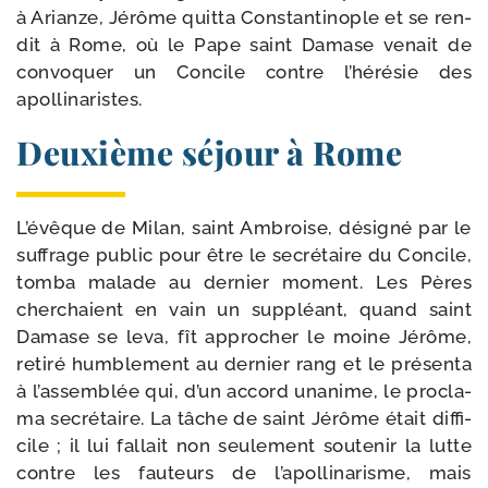
à Arianze, Jérôme quit­ta Constantinople et se ren­
dit à Rome, où le Pape saint Damase venait de
convo­quer un Concile contre l’hérésie des
apollinaristes.
Deuxième séjour à Rome
L’évêque de Milan, saint Ambroise, dési­gné par le
suf­frage public pour être le secré­taire du Concile,
tom­ba malade au der­nier moment. Les Pères
cher­chaient en vain un sup­pléant, quand saint
Damase se leva, fît appro­cher le moine Jérôme,
reti­ré hum­ble­ment au der­nier rang et le pré­sen­ta
à l’assemblée qui, d’un accord una­nime, le pro­cla­
ma secré­taire. La tâche de saint Jérôme était dif­fi­
cile ; il lui fal­lait non seule­ment sou­te­nir la lutte
contre les fau­teurs de l’apollinarisme, mais