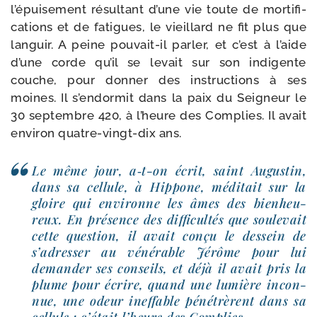
l’épuisement résul­tant d’une vie toute de mor­ti­fi­
ca­tions et de fatigues, le vieillard ne fit plus que
lan­guir. A peine pouvait-​il par­ler, et c’est à l’aide
d’une corde qu’il se levait sur son indi­gente
couche, pour don­ner des ins­truc­tions à ses
moines. Il s’endormit dans la paix du Seigneur le
30 sep­tembre 420, à l’heure des Complies. Il avait
envi­ron quatre-​vingt-​dix ans.
Le même jour, a‑t-​on écrit, saint Augustin,
dans sa cel­lule, à Hippone, médi­tait sur la
gloire qui envi­ronne les âmes des bien­heu­
reux. En pré­sence des dif­fi­cul­tés que sou­le­vait
cette ques­tion, il avait conçu le des­sein de
s’adresser au véné­rable Jérôme pour lui
deman­der ses conseils, et déjà il avait pris la
plume pour écrire, quand une lumière incon­
nue, une odeur inef­fable péné­trèrent dans sa
cel­lule : c’était l’heure des Complies.