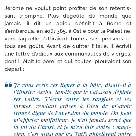
Jérôme ne vou­lut point pro­fi­ter de son reten­tis­
sant triomphe. Plus dégoû­té du monde que
jamais, il dit un adieu défi­ni­tif à Rome et
s’embarqua, en août 385, à Ostie pour la Palestine,
vers laquelle l’attiraient toutes ses pen­sées et
tous ses goûts. Avant de quit­ter l’Italie, il écri­vit
une lettre d’adieux aux com­mu­nau­tés de vierges,
dont il était le père, et qui, toutes, pleu­raient son
départ :
Je vous écris ces lignes à la hâte, disait-​il à
l’illustre Asella, tan­dis que le vais­seau déploie
ses voiles. J’écris entre les san­glots et les
larmes, ren­dant grâces à Dieu de m’avoir
trou­vé digne de l’aversion du monde. On peut
m’appeler mal­fai­teur, je n’ai jamais ser­vi que
la foi du Christ, et je m’en fais gloire ; magi­
cien, c’est ain­si que les Juifs appe­lèrent notre