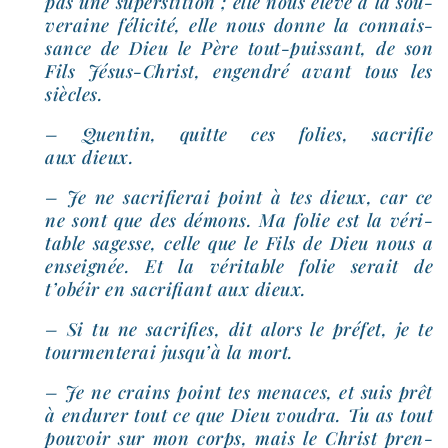
pas une super­sti­tion ; elle nous élève à la sou­
ve­raine féli­ci­té, elle nous donne la connais­
sance de Dieu le Père tout-​puissant, de son
Fils Jésus-​Christ, engen­dré avant tous les
siècles.
– Quentin, quitte ces folies, sacri­fie
aux dieux.
– Je ne sacri­fie­rai point à tes dieux, car ce
ne sont que des démons. Ma folie est la véri­
table sagesse, celle que le Fils de Dieu nous a
ensei­gnée. Et la véri­table folie serait de
t’obéir en sacri­fiant aux dieux.
– Si tu ne sacri­fies, dit alors le pré­fet, je te
tour­men­te­rai jusqu’à la mort.
– Je ne crains point tes menaces, et suis prêt
à endu­rer tout ce que Dieu vou­dra. Tu as tout
pou­voir sur mon corps, mais le Christ pren­