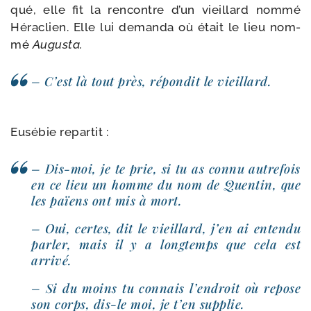
qué, elle fit la ren­contre d’un vieillard nom­mé
Héraclien. Elle lui deman­da où était le lieu nom­
mé
Augusta.
– C’est là tout près, répon­dit le vieillard.
Eusébie repar­tit :
– Dis-​moi, je te prie, si tu as connu autre­fois
en ce lieu un homme du nom de Quentin, que
les païens ont mis à mort.
– Oui, certes, dit le vieillard, j’en ai enten­du
par­ler, mais il y a long­temps que cela est
arrivé.
– Si du moins tu connais l’endroit où repose
son corps, dis-​le moi, je t’en supplie.