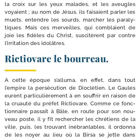
la croix sur les yeux malades, et les aveugles
voyaient ; au nom de Jésus, ils fai­saient par­ler les
muets, entendre les sourds, mar­cher les para­ly­
tiques. Mais ces mer­veilles, qui com­blaient de
joie les fidèles du Christ, sus­ci­tèrent par contre
l’irritation des idolâtres.
Rictiovare le bourreau.
A cette époque s’alluma, en effet, dans tout
l’empire la persé­cution de Dioclétien. Le Gaules
eurent par­ti­cu­liè­re­ment à en souf­frir en rai­son de
la cruau­té du pré­fet Rictiovare. Comme ce fonc­
tion­naire pas­sait à Bâle, en route pour son nou­
veau poste, il y fît recher­cher les chré­tiens de la
ville, puis, les trou­vant iné­branlables, il ordon­na
de les noyer au lieu où la Birsa se jette dans