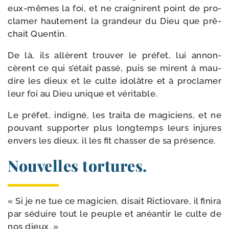
eux-​mêmes la foi, et ne crai­gnirent point de pro­
cla­mer hau­te­ment la gran­deur du Dieu que prê­
chait Quentin.
De là, ils allèrent trou­ver le pré­fet, lui annon­
cèrent ce qui s’était pas­sé, puis se mirent à mau­
dire les dieux et le culte ido­lâtre et à pro­cla­mer
leur foi au Dieu unique et véritable.
Le pré­fet, indi­gné, les trai­ta de magi­ciens, et ne
pou­vant sup­porter plus long­temps leurs injures
envers les dieux, il les fit chas­ser de sa présence.
Nouvelles tortures.
« Si je ne tue ce magi­cien, disait Rictiovare, il fini­ra
par séduire tout le peuple et anéan­tir le culte de
nos dieux. »