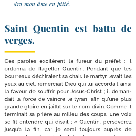
dra mon âme en pitié.
Saint Quentin est battu de
verges.
Ces paroles exci­tèrent la fureur du pré­fet : il
ordon­na de fla­gel­ler Quentin. Pendant que les
bour­reaux déchi­raient sa chair, le mar­tyr levait les
yeux au ciel, remer­ciait Dieu qui lui accor­dait ain­si
la faveur de souf­frir pour Jésus-​Christ ; il deman­
dait la force de vaincre le tyran, afin qu’une plus
grande gloire en jaillît sur le nom divin. Comme il
ter­mi­nait sa prière au milieu des coups, une voix
se fit entendre qui disait : « Quentin, per­sé­vé­rez
jusqu’à la fin, car je serai tou­jours auprès de