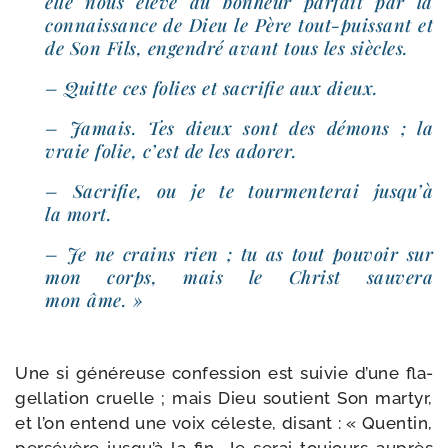
elle nous élève au bon­heur par­fait par la
connais­sance de Dieu le Père tout-​puissant et
de Son Fils, engen­dré avant tous les siècles.
– Quitte ces folies et sacri­fie aux dieux.
– Jamais. Tes dieux sont des démons ; la
vraie folie, c’est de les adorer.
– Sacrifie, ou je te tour­men­te­rai jus­qu’à
la mort.
– Je ne crains rien ; tu as tout pou­voir sur
mon corps, mais le Christ sau­ve­ra
mon âme. »
Une si géné­reuse confes­sion est sui­vie d’une fla­
gel­la­tion cruelle ; mais Dieu sou­tient Son mar­tyr,
et l’on entend une voix céleste, disant : « Quentin,