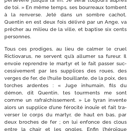
per­sé­vère jus­qu’à la fin, Je serai tou­jours auprès
de toi. » En même temps, ses bour­reaux tombent
à la ren­verse. Jeté dans un sombre cachot,
Quentin en est deux fois déli­vré par un Ange, va
prê­cher au milieu de la ville, et bap­tise six cents
personnes.
Tous ces pro­diges, au lieu de cal­mer le cruel
Rictiovarus, ne servent qu’à allu­mer sa fureur. Il
envoie reprendre le mar­tyr et le fait pas­ser suc­
ces­si­ve­ment par les sup­plices des roues, des
verges de fer, de l’huile bouillante, de la poix, des
torches ardentes : « Juge inhu­main, fils du
démon, dit Quentin, tes tour­ments me sont
comme un rafraî­chis­se­ment. » Le tyran invente
alors un sup­plice d’une féro­ci­té inouïe et fait tra­
ver­ser le corps du mar­tyr, de haut en bas, par
deux broches de fer ; on lui enfonce des clous
entre la chair et les ongles. Enfin l’hé­roïque