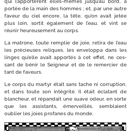
qui l’apportèrent elles-​mêmes jusqu’au bord, à
por­tée de la main des hommes ; et, par une autre
faveur du ciel encore, la tête, qu’on avait jetée
plus loin, sor­tit éga­le­ment de l’eau, et vint se
réunir heu­reu­se­ment au corps.
La matrone, toute rem­plie de joie, reti­ra de l’eau
les pré­cieuses reliques, les enve­lop­pa dans les
linges qu’elle avait appor­tés à cet effet, ne ces­
sant de bénir le Seigneur et de le remer­cier de
tant de faveurs.
Le corps du mar­tyr était sans tache ni cor­rup­tion,
et dans toute son inté­gri­té. Il était écla­tant de
blan­cheur, et répan­dait une suave odeur, en sorte
que les assis­tants, émer­veillés, sem­blaient
oublier les joies pro­fanes du monde.