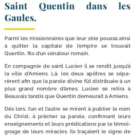
Saint Quentin dans les
Gaules.
Parmi les mis­sion­naires que leur zèle pous­sa ain­si
à quit­ter la capi­tale de l’empire se trou­vait
Quentin, fils d’un séna­teur romain.
En com­pa­gnie de saint Lucien il se ren­dit jusqu’à
la ville d’Amiens. Là, les deux apôtres se sépa­
rèrent afin que la parole divine fût dis­tri­buée à un
plus grand nombre d’âmes. Lucien se reti­ra à
Beauvais tan­dis que Quentin demeu­rait à Amiens.
Dès lors, l’un et l’autre se mirent à publier le nom
du Christ, à prê­cher sa parole, confir­mant leurs
ensei­gne­ments et leurs prédi­cations par le témoi­
gnage de leurs miracles. Ils tra­çaient le signe de