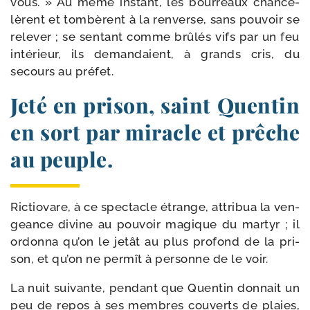
vous. » Au même ins­tant, les bour­reaux chan­ce­
lèrent et tom­bèrent à la ren­verse, sans pou­voir se
rele­ver ; se sen­tant comme brû­lés vifs par un feu
inté­rieur, ils deman­daient, à grands cris, du
secours au préfet.
Jeté en prison, saint Quentin
en sort par miracle et prêche
au peuple.
Rictiovare, à ce spec­tacle étrange, attri­bua la ven­
geance divine au pou­voir magique du mar­tyr ; il
ordon­na qu’on le jetât au plus pro­fond de la pri­
son, et qu’on ne per­mît à per­sonne de le voir.
La nuit sui­vante, pen­dant que Quentin don­nait un
peu de repos à ses membres cou­verts de plaies,