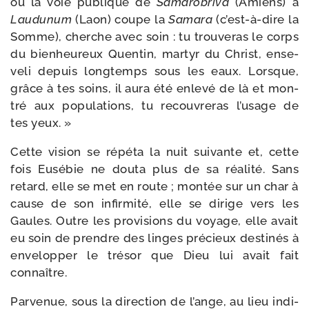
où la voie publique de
Samarobriva
(Amiens) à
Laudunum
(Laon) coupe la
Samara
(c’est-à-dire la
Somme), cherche avec soin : tu trou­ve­ras le corps
du bien­heu­reux Quentin, mar­tyr du Christ, ense­
ve­li depuis long­temps sous les eaux. Lorsque,
grâce à tes soins, il aura été enle­vé de là et mon­
tré aux popu­la­tions, tu recou­vre­ras l’usage de
tes yeux. »
Cette vision se répé­ta la nuit sui­vante et, cette
fois Eusébie ne dou­ta plus de sa réa­li­té. Sans
retard, elle se met en route ; mon­tée sur un char à
cause de son infir­mi­té, elle se dirige vers les
Gaules. Outre les pro­vi­sions du voyage, elle avait
eu soin de prendre des linges pré­cieux des­ti­nés à
enve­lop­per le tré­sor que Dieu lui avait fait
connaître.
Parvenue, sous la direc­tion de l’ange, au lieu indi­