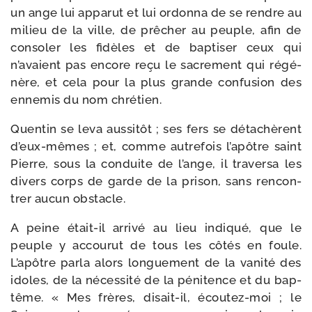
un ange lui appa­rut et lui ordon­na de se rendre au
milieu de la ville, de prê­cher au peuple, afin de
conso­ler les fidèles et de bap­ti­ser ceux qui
n’avaient pas encore reçu le sacre­ment qui régé­
nère, et cela pour la plus grande confu­sion des
enne­mis du nom chrétien.
Quentin se leva aus­si­tôt ; ses fers se déta­chèrent
d’eux-mêmes ; et, comme autre­fois l’apôtre saint
Pierre, sous la conduite de l’ange, il tra­ver­sa les
divers corps de garde de la pri­son, sans ren­con­
trer aucun obstacle.
A peine était-​il arri­vé au lieu indi­qué, que le
peuple y accou­rut de tous les côtés en foule.
L’apôtre par­la alors lon­gue­ment de la vani­té des
idoles, de la néces­si­té de la péni­tence et du bap­
tême. « Mes frères, disait-​il, écoutez-​moi ; le