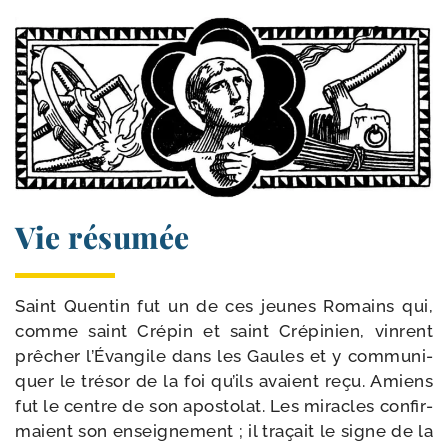
Vie résumée
Saint Quentin fut un de ces jeunes Romains qui,
comme saint Crépin et saint Crépinien, vinrent
prê­cher l’Évangile dans les Gaules et y com­mu­ni­
quer le tré­sor de la foi qu’ils avaient reçu. Amiens
fut le centre de son apos­to­lat. Les miracles confir­
maient son ensei­gne­ment ; il tra­çait le signe de la