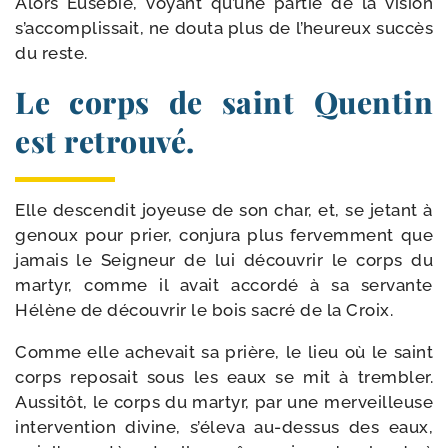
Alors Eusébie, voyant qu’une par­tie de la vision
s’accomplis­sait, ne dou­ta plus de l’heureux suc­cès
du reste.
Le corps de saint Quentin
est retrouvé.
Elle des­cen­dit joyeuse de son char, et, se jetant à
genoux pour prier, conju­ra plus fer­vem­ment que
jamais le Seigneur de lui décou­vrir le corps du
mar­tyr, comme il avait accor­dé à sa ser­vante
Hélène de décou­vrir le bois sacré de la Croix.
Comme elle ache­vait sa prière, le lieu où le saint
corps repo­sait sous les eaux se mit à trem­bler.
Aussitôt, le corps du mar­tyr, par une mer­veilleuse
inter­ven­tion divine, s’éleva au-​dessus des eaux,