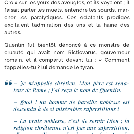
Croix sur les yeux des aveugles, et ils voyaient ; il
fai­sait par­ler les muets, entendre les sourds, mar­
cher les para­ly­tiques. Ces écla­tants pro­diges
exci­taient l’ad­mi­ra­tion des uns et la haine des
autres.
Quentin fut bien­tôt dénon­cé à ce monstre de
cruau­té qui avait nom Rictiovarus, gou­ver­neur
romain, et il com­pa­rut devant lui : « Comment
t’appelles-​tu ? lui demande le tyran.
– Je m’ap­pelle chré­tien. Mon père est séna­
teur de Rome ; j’ai reçu le nom de Quentin.
– Quoi ! un homme de pareille noblesse est
des­cen­du à de si misé­rables superstitions !
– La vraie noblesse, c’est de ser­vir Dieu ; la
reli­gion chré­tienne n’est pas une super­sti­tion,