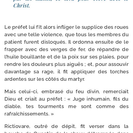
Christ.
Le pré­fet lui fît alors infli­ger le sup­plice des roues
avec une telle vio­lence, que tous les membres du
patient furent dis­lo­qués. Il ordon­na ensuite de le
frap­per avec des verges de fer, de répandre de
l’huile bouillante et de la poix sur ses plaies, pour
rendre les dou­leurs plus aiguës ; et, pour assou­vir
davan­tage sa rage, il fit appli­quer des torches
ardentes sur les côtés du martyr.
Mais celui-​ci, embra­sé du feu divin, remer­ciait
Dieu et criait au pré­fet : « Juge inhu­main, fils du
diable, tes tour­ments me sont comme des
rafraîchissements. »
Rictiovare, outré de dépit, fit ver­ser dans la