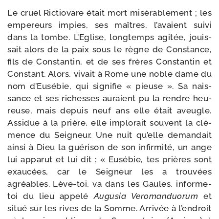
Le cruel Rictiovare était mort misé­ra­ble­ment ; les
empe­reurs impies, ses maîtres, l’avaient sui­vi
dans la tombe. L’Eglise, long­temps agi­tée, jouis­
sait alors de la paix sous le règne de Constance,
fils de Constantin, et de ses frères Constantin et
Constant. Alors, vivait à Rome une noble dame du
nom d’Eusébie, qui signi­fie « pieuse ». Sa nais­
sance et ses richesses auraient pu la rendre heu­
reuse, mais depuis neuf ans elle était aveugle.
Assidue à la prière, elle implo­rait sou­vent la clé­
mence du Seigneur. Une nuit qu’elle deman­dait
ain­si à Dieu la gué­ri­son de son infir­mi­té, un ange
lui appa­rut et lui dit : « Eusébie, tes prières sont
exau­cées, car le Seigneur les a trou­vées
agréables. Lève-​toi, va dans les Gaules, informe-​
toi du lieu appe­lé
Augusia Veromanduorum
et
situé sur les rives de la Somme. Arrivée à l’endroit