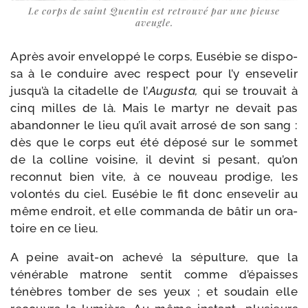
Le corps de saint Quentin est retrou­vé par une pieuse
aveugle.
Après avoir enve­lop­pé le corps, Eusébie se dis­po­
sa à le con­duire avec res­pect pour l’y ense­ve­lir
jusqu’à la cita­delle de l’
Augusta,
qui se trou­vait à
cinq milles de là. Mais le mar­tyr ne devait pas
aban­don­ner le lieu qu’il avait arro­sé de son sang :
dès que le corps eut été dépo­sé sur le som­met
de la col­line voi­sine, il devint si pesant, qu’on
recon­nut bien vite, à ce nou­veau pro­dige, les
volon­tés du ciel. Eusébie le fit donc ense­ve­lir au
même endroit, et elle com­manda de bâtir un ora­
toire en ce lieu.
A peine avait-​on ache­vé la sépul­ture, que la
véné­rable matrone sen­tit comme d’épaisses
ténèbres tom­ber de ses yeux ; et sou­dain elle