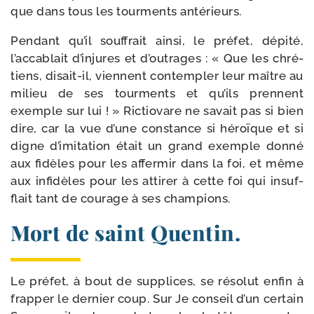
que dans tous les tour­ments antérieurs.
Pendant qu’il souf­frait ain­si, le pré­fet, dépi­té,
l’accablait d’injures et d’outrages : « Que les chré­
tiens, disait-​il, viennent con­templer leur maître au
milieu de ses tour­ments et qu’ils prennent
exemple sur lui ! » Rictiovare ne savait pas si bien
dire, car la vue d’une constance si héroïque et si
digne d’imitation était un grand exemple don­né
aux fidèles pour les affer­mir dans la foi, et même
aux infi­dèles pour les atti­rer à cette foi qui insuf­
flait tant de cou­rage à ses champions.
Mort de saint Quentin.
Le pré­fet, à bout de sup­plices, se réso­lut enfin à
frap­per le der­nier coup. Sur Je conseil d’un cer­tain