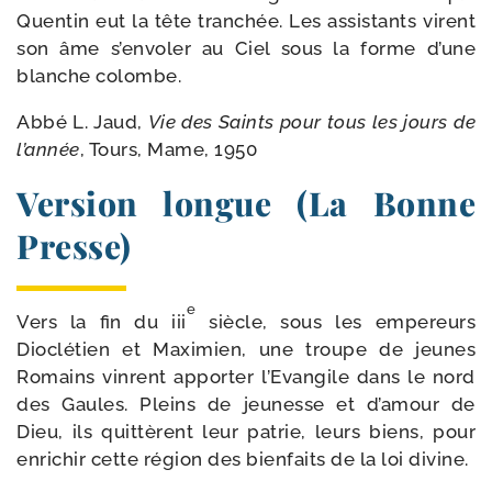
Quentin eut la tête tran­chée. Les assis­tants virent
son âme s’en­vo­ler au Ciel sous la forme d’une
blanche colombe.
Abbé L. Jaud,
Vie des Saints pour tous les jours de
l’an­née
, Tours, Mame, 1950
Version longue (La Bonne
Presse)
e
Vers la fin du iii
siècle, sous les empe­reurs
Dioclétien et Maximien, une troupe de jeunes
Romains vinrent appor­ter l’Evangile dans le nord
des Gaules. Pleins de jeu­nesse et d’amour de
Dieu, ils quit­tèrent leur patrie, leurs biens, pour
enri­chir cette région des bien­faits de la loi divine.