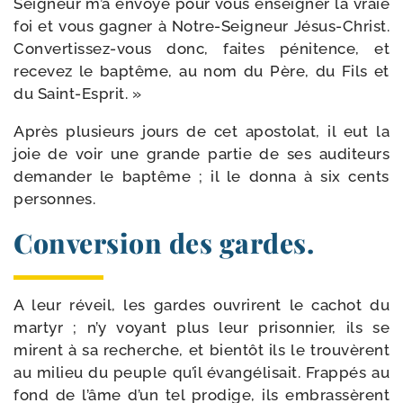
Seigneur m’a envoyé pour vous ensei­gner la vraie
foi et vous gagner à Notre-​Seigneur Jésus-​Christ.
Convertissez-​vous donc, faites péni­tence, et
rece­vez le bap­tême, au nom du Père, du Fils et
du Saint-Esprit. »
Après plu­sieurs jours de cet apos­to­lat, il eut la
joie de voir une grande par­tie de ses audi­teurs
deman­der le bap­tême ; il le don­na à six cents
personnes.
Conversion des gardes.
A leur réveil, les gardes ouvrirent le cachot du
mar­tyr ; n’y voyant plus leur pri­son­nier, ils se
mirent à sa recherche, et bien­tôt ils le trou­vèrent
au milieu du peuple qu’il évan­gé­li­sait. Frappés au
fond de l’âme d’un tel pro­dige, ils embras­sèrent