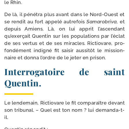
le Rhin.
De là, il péné­tra plus avant dans le Nord-​Ouest et
se ren­dit au fort appe­lé autre­fois
Samarobriva,
et
depuis Amiens. Là, on lui apprit l’ascendant
qu’exerçait Quentin sur les popu­la­tions par l’éclat
de ses ver­tus et de ses miracles. Rictiovare, pro­
fon­dé­ment indi­gné fit sai­sir aus­si­tôt le mis­sion­
naire et don­na l’ordre de le jeter en prison.
Interrogatoire de saint
Quentin.
Le len­de­main, Rictiovare le fit com­pa­raître devant
son tri­bu­nal. – Quel est ton nom ? lui demanda-t-
il.