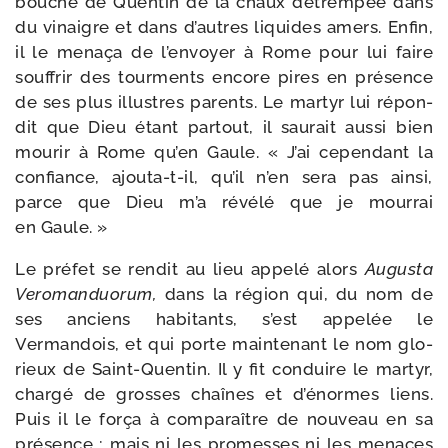
bouche de Quentin de la chaux détrem­pée dans
du vinaigre et dans d’autres liquides amers. Enfin,
il le mena­ça de l’envoyer à Rome pour lui faire
souf­frir des tour­ments encore pires en pré­sence
de ses plus illustres parents. Le mar­tyr lui répon­
dit que Dieu étant par­tout, il sau­rait aus­si bien
mou­rir à Rome qu’en Gaule. « J’ai cepen­dant la
con­fiance, ajouta-​t-​il, qu’il n’en sera pas ain­si,
parce que Dieu m’a révé­lé que je mour­rai
en Gaule. »
Le pré­fet se ren­dit au lieu appe­lé alors
Augusta
Veromanduorum,
dans la région qui, du nom de
ses anciens habi­tants, s’est appe­lée le
Vermandois, et qui porte main­te­nant le nom glo­
rieux de Saint-​Quentin. Il y fit conduire le mar­tyr,
char­gé de grosses chaînes et d’énormes liens.
Puis il le for­ça à com­pa­raître de nou­veau en sa
pré­sence ; mais ni les pro­messes ni les menaces