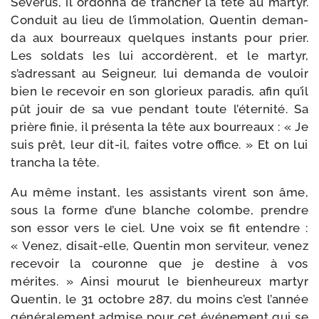
Severus, il ordon­na de tran­cher la tête au mar­tyr.
Conduit au lieu de l’immolation, Quentin deman­
da aux bour­reaux quelques ins­tants pour prier.
Les sol­dats les lui accor­dèrent, et le mar­tyr,
s’adressant au Seigneur, lui deman­da de vou­loir
bien le rece­voir en son glo­rieux para­dis, afin qu’il
pût jouir de sa vue pen­dant toute l’éternité. Sa
prière finie, il pré­sen­ta la tête aux bour­reaux : « Je
suis prêt, leur dit-​il, faites votre office. » Et on lui
tran­cha la tête.
Au même ins­tant, les assis­tants virent son âme,
sous la forme d’une blanche colombe, prendre
son essor vers le ciel. Une voix se fit entendre :
« Venez, disait-​elle, Quentin mon ser­vi­teur, venez
rece­voir la cou­ronne que je des­tine à vos
mérites. » Ainsi mou­rut le bien­heu­reux mar­tyr
Quentin, le 31 octobre 287, du moins c’est l’année
géné­ra­le­ment admise pour cet évé­ne­ment qui se