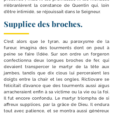
n’ébranlèrent la constance de Quentin qui, loin
d’être inti­mi­dé, se réjouis­sait dans le Seigneur.
Supplice des broches.
C’est alors que le tyran, au paroxysme de la
fureur, ima­gi­na des tour­ments dont on peut à
peine se faire l’idée. Sur son ordre un for­ge­ron
confec­tion­na deux longues broches de fer, qui
devaient trans­per­cer le mar­tyr de la tête aux
jambes, tan­dis que dix clous lui per­ce­raient les
doigts entre la chair et les ongles. Rictiovare se
féli­ci­tait d’avance que des tour­ments aus­si aigus
arra­che­raient enfin à sa vic­time ou la vie ou la foi.
Il fut encore confon­du. Le mar­tyr triom­pha de si
affreux sup­plices, par la grâce de Dieu. Il endu­ra
tout avec patience, et se mon­tra aus­si géné­reux