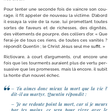
Pour ten­ter une seconde fois de vaincre son cou­
rage, il fît appe­ler de nou­veau la vic­time. D’abord
il essaya la voie de la ruse, lui pro­met­tant toutes
sortes de faveurs et de richesses, des digni­tés,
des vête­ments de pourpre, des col­liers d’or. « Que
ferai-​je de tous ces riens, de toutes ces vani­tés ?
répon­dit Quentin ; le Christ Jésus seul me suffit. »
Rictiovare, à court d’arguments, crut encore une
fois que les tour­ments auraient plus de ver­tu per­
sua­sive que les pro­messes, mais là encore, il subit
la honte d’un nou­vel échec.
– Tu aimes donc mieux la mort que la vie ?
dit-​il au mar­tyr. Quentin répondit :
– Je ne redoute point la mort, car si je meurs
par tes mains, ce sera pour vivre avec le