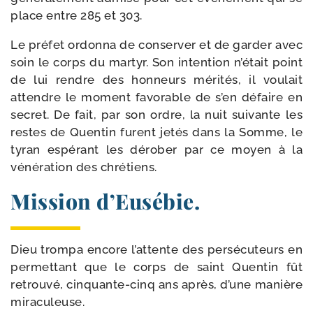
place entre 285 et 303.
Le pré­fet ordon­na de conser­ver et de gar­der avec
soin le corps du mar­tyr. Son inten­tion n’était point
de lui rendre des hon­neurs méri­tés, il vou­lait
attendre le moment favo­rable de s’en défaire en
secret. De fait, par son ordre, la nuit sui­vante les
restes de Quentin furent jetés dans la Somme, le
tyran espé­rant les déro­ber par ce moyen à la
véné­ra­tion des chrétiens.
Mission d’Eusébie.
Dieu trom­pa encore l’attente des per­sé­cu­teurs en
per­met­tant que le corps de saint Quentin fût
retrou­vé, cinquante-​cinq ans après, d’une manière
miraculeuse.