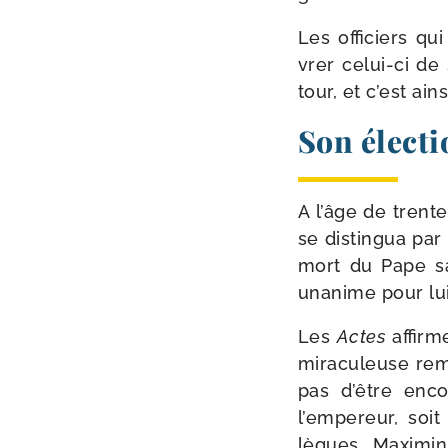
Les offi­ciers qu
vrer celui-​ci de
tour, et c’est ain
Son électi
A l’âge de trente
se dis­tin­gua par
mort du Pape sai
una­nime pour lui 
Les
Actes
affirm
mira­cu­leuse re
pas d’être encor
l’empereur, soit
lègues, Maximin 