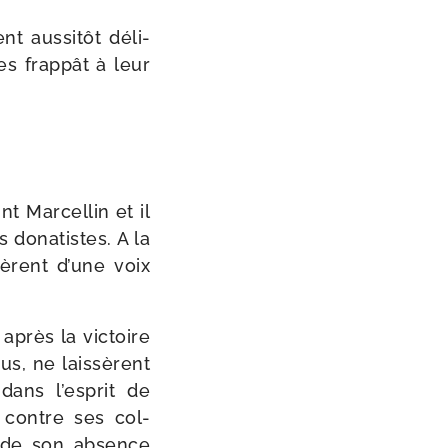
t aus­si­tôt déli­
es frap­pât à leur
nt Marcellin et il
s dona­tistes. A la
nèrent d’une voix
près la vic­toire
s, ne lais­sèrent
 dans l’esprit de
t contre ses col­
sé de son absence