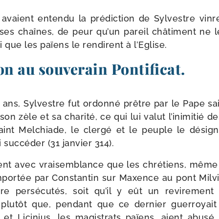
i avaient enten­du la pré­dic­tion de Sylvestre vinren
 ses chaînes, de peur qu’un pareil châ­ti­ment ne l
­si que les païens le ren­dirent à l’Eglise.
on au souverain Pontificat.
 ans, Sylvestre fut ordon­né prêtre par le Pape sai
 son zèle et sa cha­ri­té, ce qui lui valut l’inimitié de
nt Melchiade, le cler­gé et le peuple le dési­g
suc­cé­der (31 jan­vier 314).
ent avec vrai­sem­blance que les chré­tiens, même a
m­por­tée par Constantin sur Maxence au pont Milviu
e per­sé­cu­tés, soit qu’il y eût un revi­re­ment
 plu­tôt que, pen­dant que ce der­nier guer­royai
et Licinius, les magis­trats païens, aient abu­