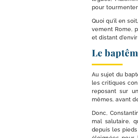
pour tour­men­te
Quoi qu’il en soit
ve­ment Rome, po
et dis­tant d’envi
Le baptêm
Au sujet du bap­
les cri­tiques co
repo­sant sur un
mêmes, avant de 
Donc, Constantin,
mal salu­taire, 
depuis les pieds
éloi­gnées pour 