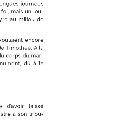
 longues jour­nées
 foi, mais un jour
tyre au milieu de
 vou­laient encore
 de Timothée. A la
 du corps du mar­
nu­ment, dû à la
 d’avoir lais­sé
stre à son tri­bu­