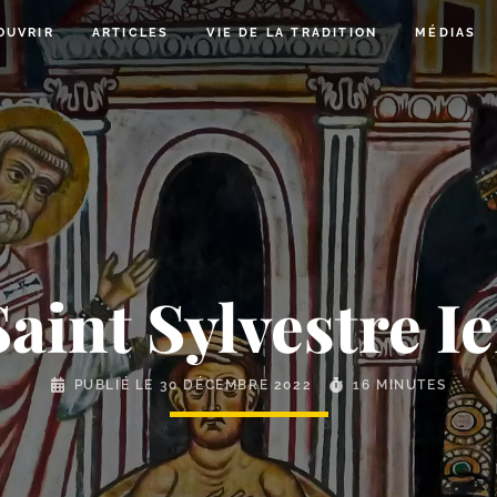
OUVRIR
ARTICLES
VIE DE LA TRADITION
MÉDIAS
Saint Sylvestre Ie
PUBLIÉ LE
30 DÉCEMBRE 2022
16 MINUTES