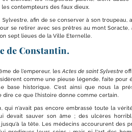
r les contemp­teurs des faux dieux.
, Sylvestre, afin de se conser­ver à son trou­peau, aur
ur se reti­rer avec ses prêtres au mont Soracte, 
ron sept lieues de la Ville Eternelle.
e de Constantin.
tême de l’empereur, les
Actes de saint Sylvestre
of
nsi­dèrent comme une pieuse légende, faite pour édi
e base his­torique. C’est ain­si que nous la pré­s
dire ce que l’histoire donne comme certain.
 qui n’avait pas encore embras­sé toute la véri­té
qui devait sau­ver son âme ; des ulcères hor­ribl
 jusqu’à la tête. Les méde­cins accou­rurent des pr
lui pro­di­guer leurs soins ; mais ni l’art des ho