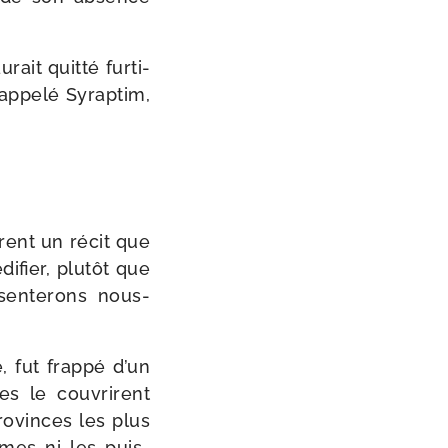
ait quit­té fur­ti­
appe­lé Syraptim,
frent un récit que
­fier, plu­tôt que
en­te­rons nous-​
, fut frap­pé d’un
es le cou­vrirent
o­vinces les plus
mmes ni les puis­