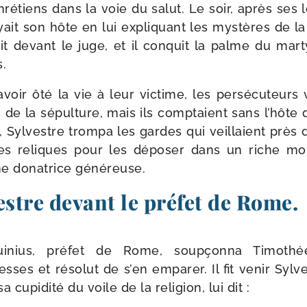
hré­tiens dans la voie du salut. Le soir, après ses
ayait son hôte en lui expli­quant les mys­tères de la
duit devant le juge, et il conquit la palme du mar­
.
oir ôté la vie à leur vic­time, les per­sé­cu­teurs
s de la sépul­ture, mais ils comp­taient sans l’hôte
t, Sylvestre trom­pa les gardes qui veillaient près
 ses reliques pour les dépo­ser dans un riche mo
une dona­trice généreuse.
estre devant le préfet de Rome.
inius, pré­fet de Rome, soup­çon­na Timothée
ses et réso­lut de s’en empa­rer. Il fit venir Sylve
a cupi­di­té du voile de la reli­gion, lui dit :