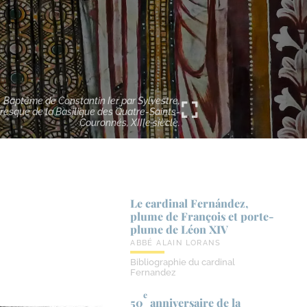
Baptême de Constantin Ier par Sylvestre,
fresque de la Basilique des Quatre-Saints-
Couronnés, XIIIe siècle.
Le cardinal Fernández,
plume de François et porte-​
plume de Léon XIV
ABBÉ ALAIN LORANS
Bibliographie du cardinal
Fernandez
e
50
anniversaire de la