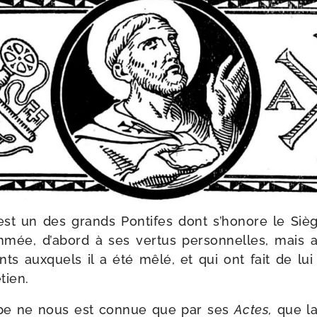
est un des grands Pontifes dont s’honore le Siège 
­mée, d’abord à ses ver­tus per­sonnelles, mais
ts aux­quels il a été mêlé, et qui ont fait de lui
tien.
ape ne nous est connue que par ses
Actes,
que la 