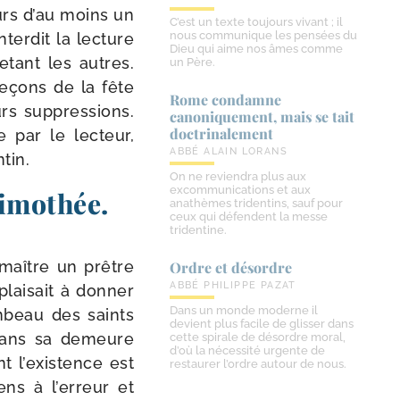
eurs d’au moins un
C’est un texte toujours vivant ; il
nous communique les pensées du
er­dit la lec­ture
Dieu qui aime nos âmes comme
­tant les autres.
un Père.
leçons de la fête
Rome condamne
rs sup­pres­sions.
canoniquement, mais se tait
doctrinalement
 par le lec­teur,
ABBÉ ALAIN LORANS
tin.
On ne reviendra plus aux
excommunications et aux
Timothée.
anathèmes tridentins, sauf pour
ceux qui défendent la messe
tridentine.
 maître un prêtre
Ordre et désordre
ABBÉ PHILIPPE PAZAT
lai­sait à don­ner
Dans un monde moderne il
m­beau des saints
devient plus facile de glisser dans
r dans sa demeure
cette spirale de désordre moral,
d’où la nécessité urgente de
 l’exis­tence est
restaurer l’ordre autour de nous.
ïens à l’erreur et