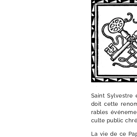
Saint Sylvestre 
doit cette renom
rables évé­ne­men
culte public chré
La vie de ce P