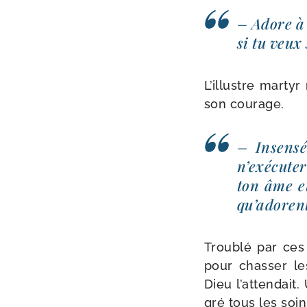
– Adore à 
si tu veux 
L’illustre mar­ty
son courage.
– Insensé,
n’exécute
ton âme et
qu’adorent
Troublé par ces 
pour chas­ser les
Dieu l’attendait.
gré tous les soin