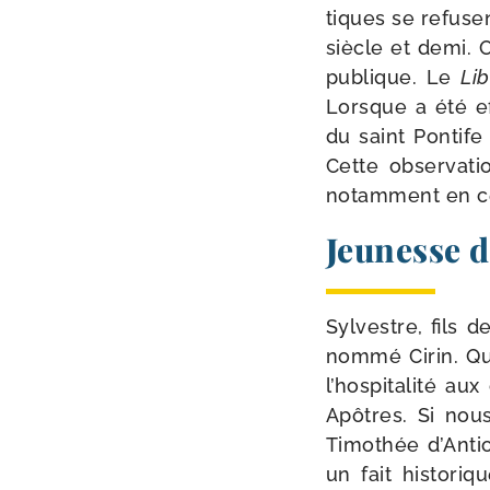
tiques se refusen
siècle et demi. O
publique. Le
Libe
Lorsque a été ef
du saint Pontife 
Cette obser­va­t
notam­ment en c
Jeunesse d
Sylvestre, fils 
nom­mé Cirin. Qua
l’hospitalité au
Apôtres. Si no
Timothée d’Antio
un fait his­to­ri