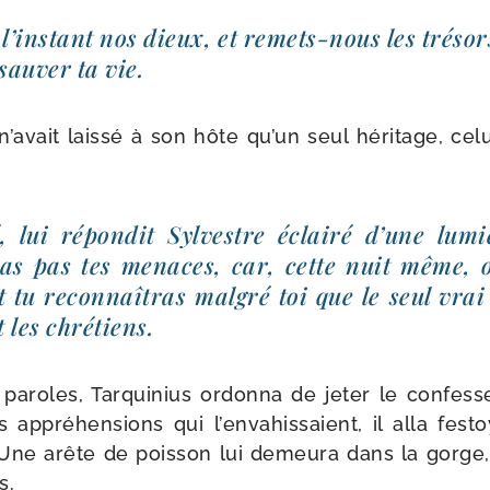
l’instant nos dieux, et remets-​nous les tré­so
sau­ver ta vie.
r n’avait lais­sé à son hôte qu’un seul héri­tage, cel
 lui répon­dit Sylvestre éclai­ré d’une lumi
ras pas tes menaces, car, cette nuit même, 
 tu recon­naî­tras mal­gré toi que le seul vrai
 les chrétiens.
paroles, Tarquinius ordon­na de jeter le confes­se
 appré­hen­sions qui l’envahissaient, il alla fes­t
 Une arête de pois­son lui demeu­ra dans la gorge, 
s.