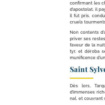
confir­mant les c
d’apostolat, il p
il fut pris, con
cruels tourments
Non contents d’av
pri­ver ses reste
faveur de la nui
tyr, et déro­ba
muni­fi­cence d’
Saint Sylv
Dès lors, Tarqu
d’immenses riches
nal, et cou­vrant s