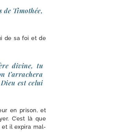
rs de Timothée,
ui de sa foi et de
ère divine, tu
on t’arrachera
 Dieu est celui
ur en pri­son, et
oyer. C’est là que
et il expi­ra mal­