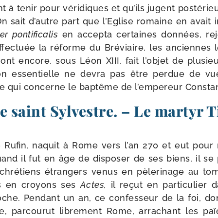
t à tenir pour véri­diques et qu’ils jugent pos­té­ri
n sait d’autre part que l’Eglise romaine en avait int
r pon­ti­fi­ca­lis
en accep­ta cer­taines don­nées, reje
fec­tuée la réforme du Bréviaire, les anciennes 
ont encore, sous Léon XIII, fait l’objet de plu­sieu
ion essen­tielle ne devra pas être per­due de vue
e qui concerne le bap­tême de l’empereur Constan
e saint Sylvestre. – Le martyr 
de Rufin, naquit à Rome vers l’an 270 et eut pour
nd il fut en âge de dis­po­ser de ses biens, il se p
x chré­tiens étran­gers venus en pèle­ri­nage au to
us en croyons ses
Actes,
il reçut en par­ti­cu­lie
che. Pendant un an, ce confes­seur de la foi, dont
que, par­cou­rut libre­ment Rome, arra­chant les pa