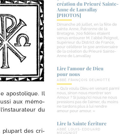
création du Prieuré Sainte-​
Anne de Lanvallay
[PHOTOS]
Dimanche 26 juillet, en la fête de
sainte Anne, Patronne de la
Bretagne, 700 fidèles étaient
venus entourer M. l'abbé Peignot,
Supérieur du District de France,
pour célébrer le 50e anniversaire
de la création du Prieuré Sainte-
Anne de Lanvallay
Lire l’amour de Dieu
pour nous
ABBÉ FRANÇOIS DELMOTTE
« Qu’a voulu Dieu en venant parmi
apos­to­lique. Il
nous, sinon nous montrer son
Amour ? Si jusqu’ici nous ne nous
 aus­si aux mémo­
pressions pas de l’aimer, du moins
ne tardons plus à lui rendre
 l’instaurateur du
amour pour amour. »
Lire la Sainte Écriture
ABBÉ LOUIS-EDOUARD
plu­part des cri­
MEUGNIOT