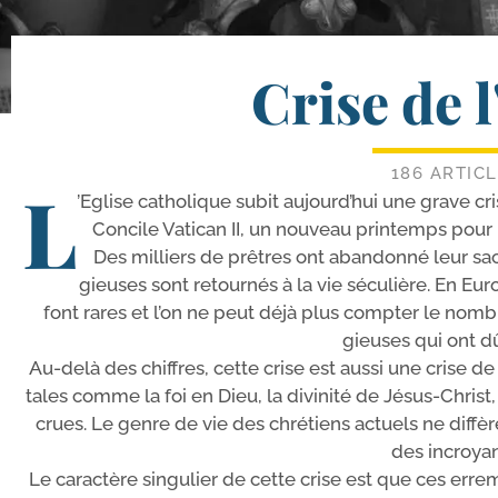
Crise de l
186 ARTIC
L
’Eglise catho­lique subit aujourd’­hui une grave cr
Concile Vatican II, un nou­veau prin­temps pour l’
Des mil­liers de prêtres ont aban­don­né leur sace
gieuses sont retour­nés à la vie sécu­lière. En E
font rares et l’on ne peut déjà plus comp­ter le nombr
gieuses qui ont d
Au-​delà des chiffres, cette crise est aus­si une crise de
tales comme la foi en Dieu, la divi­ni­té de Jésus-​Christ
crues. Le genre de vie des chré­tiens actuels ne dif­f
des incroyan
Le carac­tère sin­gu­lier de cette crise est que ces erre­