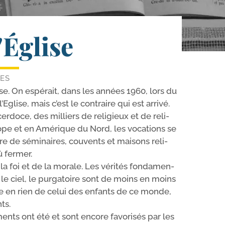
'Église
LES
ise. On espé­rait, dans les années 1960, lors du
Eglise, mais c’est le contraire qui est arri­vé.
r­doce, des mil­liers de reli­gieux et de reli­
urope et en Amérique du Nord, les voca­tions se
e de sémi­naires, cou­vents et mai­sons reli­
û fermer.
 la foi et de la morale. Les véri­tés fon­da­men­
, le ciel, le pur­ga­toire sont de moins en moins
ère en rien de celui des enfants de ce monde,
ts.
ments ont été et sont encore favo­ri­sés par les