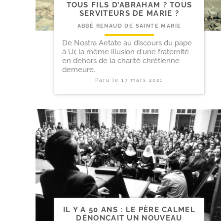
TOUS FILS D’ABRAHAM ? TOUS
SERVITEURS DE MARIE ?
ABBÉ RENAUD DE SAINTE MARIE
De Nostra Aetate au discours du pape
à Ur, la même illusion d'une fraternité
en dehors de la charité chrétienne
demeure.
Paru le
17 mars 2021
IL Y A 50 ANS : LE PÈRE CALMEL
DÉNONÇAIT UN NOUVEAU