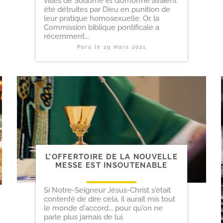
villes de Sodome et Gomorrhe avaient
été détruites par Dieu en punition de
leur pratique homosexuelle. Or, la
Commission biblique pontificale a
récemment...
Paru le
29 mars 2021
L’OFFERTOIRE DE LA NOUVELLE
MESSE EST INSOUTENABLE
Si Notre-Seigneur Jésus-Christ s'était
contenté de dire cela, il aurait mis tout
le monde d'accord... pour qu'on ne
parle plus jamais de lui.