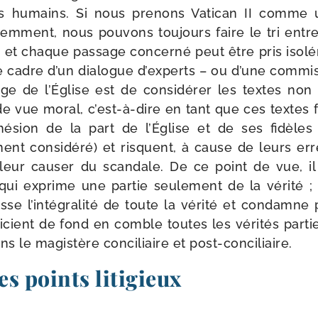
es humains. Si nous pre­nons Vatican II comme
em­ment, nous pou­vons tou­jours faire le tri entre l
r et chaque pas­sage concer­né peut être pris iso­lé
e cadre d’un dia­logue d’ex­perts – ou d’une com­mis­
age de l’Église est de consi­dé­rer les textes non
e vue moral, c’est-​à-​dire en tant que ces textes f
dhé­sion de la part de l’Église et de ses fidèle
ent consi­dé­ré) et risquent, à cause de leurs er
leur cau­ser du scan­dale. De ce point de vue, il 
ui exprime une par­tie seule­ment de la véri­té ; 
e l’in­té­gra­li­té de toute la véri­té et condamn
icient de fond en comble toutes les véri­tés par­t
ns le magis­tère conci­liaire et post-conciliaire.
s points litigieux