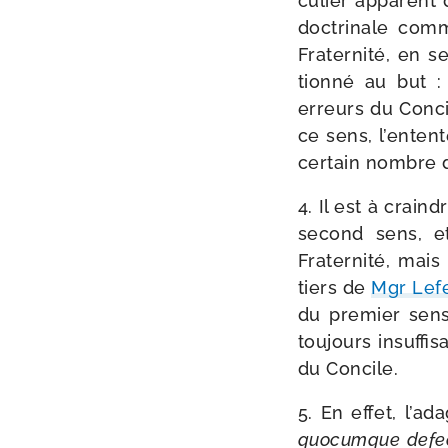
cu­lier appa­rent 
doc­tri­nale com
Fraternité, en se
tion­né au but 
erreurs du Concile
ce sens, l’en­ten
cer­tain nombre d’
4. Il est à crain
second sens, et
Fraternité, mais 
tiers de
Mgr Lef
du pre­mier sens.
tou­jours insuf­f
du Concile.
5. En effet, l’a
quo­cumque defec