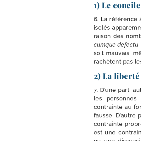
1) Le concile
6. La réfé­rence 
iso­lés appa­rem­
rai­son des nom­
cumque defec­tu
:
soit mau­vais, m
rachètent pas le
2) La libert
7. D’une part, a
les per­sonnes 
contrainte au fo
fausse. D’autre p
contrainte pro­pr
est une contraint
ou une dis­sua­s