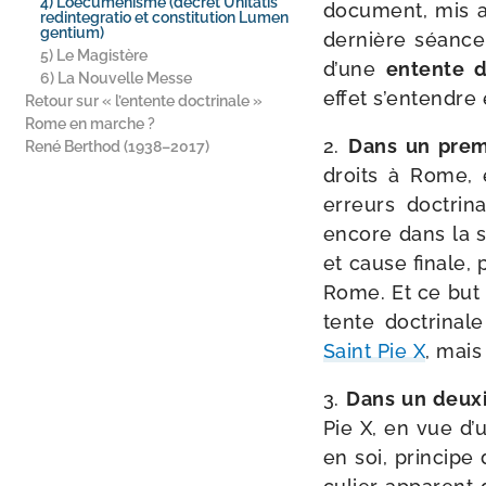
4) L’oecuménisme (décret Unitatis
docu­ment, mis a
redintegratio et constitution Lumen
gentium)
der­nière séance 
5) Le Magistère
d’une
entente do
6) La Nouvelle Messe
effet s’en­tendre
Retour sur « l’entente doctrinale »
Rome en marche ?
2.
Dans un pre­m
René Berthod (1938–2017)
droits à Rome, e
erreurs doc­tri­
encore dans la sa
et cause finale, 
Rome. Et ce but 
tente doc­tri­na
Saint Pie X
, mais
3.
Dans un deux
Pie X, en vue d’u
en soi, prin­cipe 