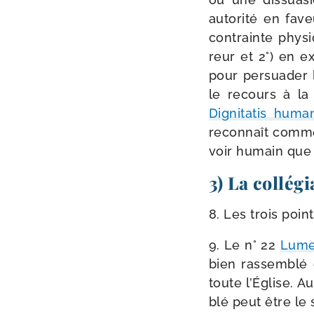
auto­ri­té en fav
contrainte phy­si
reur et 2°) en e
pour per­sua­der 
le recours à la 
Dignitatis hum
recon­naît comme
voir humain que c
3) La collégi
8. Les trois point
9. Le n° 22
Lume
bien ras­sem­blé 
toute l’Église. A
blé peut être le s