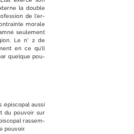
 externe la double
­fes­sion de l’er­
contrainte morale
ndam­né seule­ment
­gion. Le n° 2 de
­ment en ce qu’il
 par quelque pou­
 épis­co­pal aus­si
nt du pou­voir sur
is­co­pal ras­sem­
ce pouvoir.