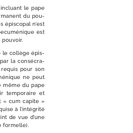
l incluant le pape
r­ma­nent du pou­
s épis­co­pal n’est
ecu­mé­nique est
 pouvoir.
 le col­lège épis­
par la consé­cra­
t requis pour son
­mé­nique ne peut
ri­té même du pape
r tem­po­raire et
ent « cum capite »
se à l’in­té­gri­té
oint de vue d’une
 formelle).