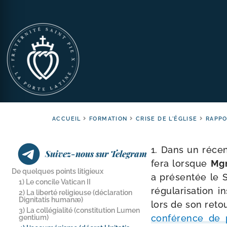
ACCUEIL
FORMATION
CRISE DE L'ÉGLISE
RAPPO
1. Dans un récen
Suivez-nous sur Telegram
fera lorsque
Mgr
De quelques points litigieux
a pré­sen­tée le S
1) Le concile Vatican II
régu­la­ri­sa­tion 
2) La liberté religieuse (déclaration
Dignitatis humanæ)
lors de son reto
3) La collégialité (constitution Lumen
confé­rence de 
gentium)