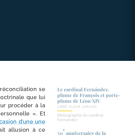
?
écon­ci­lia­tion se
Le cardinal Fernández,
plume de François et porte-​
oc­tri­nale que lui
plume de Léon XIV
our pro­cé­der à la
ABBÉ ALAIN LORANS
 per­son­nelle ». Et
Bibliographie du cardinal
Fernandez
c­ca­sion d’une une
it allu­sion à ce
e
50
anniversaire de la