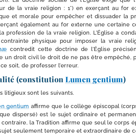
eur de la vraie reli­gion : 1°) en exer­çant au for
que et morale pour empê­cher et dis­sua­der la pro
xer­çant éga­le­ment au for externe une cer­taine 
la pro­fes­sion de la vraie reli­gion. L’Église a co
contrainte phy­sique pour impo­ser la vraie reli
anæ
contre­dit cette doc­trine de l’Église pré­ci­sé
 un droit civil le droit de ne pas être empê­ché,
e soit, de pro­fes­ser l’erreur.
alité (constitution
Lumen gentium
)
s liti­gieux sont les suivants.
n gen­tium
affirme que le col­lège épis­co­pal (corps
que dis­per­sé) est le sujet ordi­naire et per­ma­ne
u contraire, la Tradition affirme que seul le corps ép
ujet seule­ment tem­po­raire et extra­or­di­naire de 