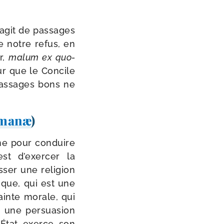
a­git de pas­sages
de notre refus, en
r,
malum ex quo­
our que le Concile
pas­sages bons ne
umanæ
)
rne pour conduire
st d’exer­cer la
ser une reli­gion
sique, qui est une
rainte morale, qui
s une per­sua­sion
l’État exerce son