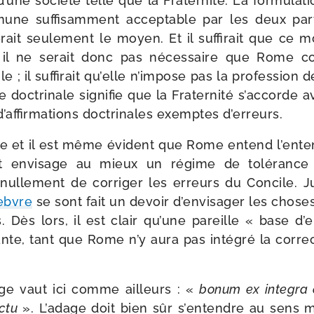
d’une socié­té telle que la Fraternité. La for­mu­la­t
­mune suf­fi­sam­ment accep­table par les deux par
rait seule­ment le moyen. Et il suf­fi­rait que ce 
: il ne serait donc pas néces­saire que Rome cor
 ; il suf­fi­rait qu’elle n’im­pose pas la pro­fes­sion
te doc­tri­nale signi­fie que la Fraternité s’ac­cord
af­fir­ma­tions doc­tri­nales exemptes d’erreurs.
dre et il est même évident que Rome entend l’en­ten
 envi­sage au mieux un régime de tolé­rance 
nul­le­ment de cor­ri­ger les erreurs du Concile. Ju
ebvre
se sont fait un devoir d’en­vi­sa­ger les chos
 Dès lors, il est clair qu’une pareille « base d’en
i­sante, tant que Rome n’y aura pas inté­gré la cor­re
­dage vaut ici comme ailleurs : «
bonum ex inte­gra
­tu
». L’adage doit bien sûr s’en­tendre au sens m