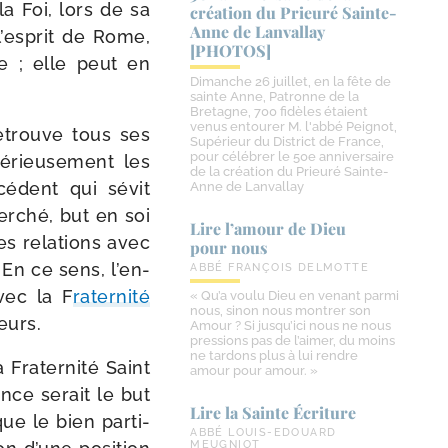
a Foi, lors de sa
création du Prieuré Sainte-​
Anne de Lanvallay
l’es­prit de Rome,
[PHOTOS]
ue ; elle peut en
Dimanche 26 juillet, en la fête de
sainte Anne, Patronne de la
Bretagne, 700 fidèles étaient
venus entourer M. l'abbé Peignot,
 retrouve tous ses
Supérieur du District de France,
pour célébrer le 50e anniversaire
érieu­se­ment les
de la création du Prieuré Sainte-
cé­dent qui sévit
Anne de Lanvallay
er­ché, but en soi
Lire l’amour de Dieu
es rela­tions avec
pour nous
En ce sens, l’en­
ABBÉ FRANÇOIS DELMOTTE
avec la F
rater­ni­té
« Qu’a voulu Dieu en venant parmi
nous, sinon nous montrer son
eurs.
Amour ? Si jusqu’ici nous ne nous
pressions pas de l’aimer, du moins
ne tardons plus à lui rendre
la Fraternité Saint
amour pour amour. »
ance serait le but
Lire la Sainte Écriture
que le bien par­ti­
ABBÉ LOUIS-EDOUARD
MEUGNIOT