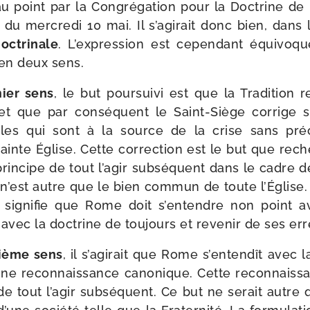
u point par la Congrégation pour la Doctrine de l
du mer­cre­di 10 mai. Il s’a­gi­rait donc bien, dans 
c­tri­nale
. L’expression est cepen­dant équi­voq
 en deux sens.
ier sens
, le but pour­sui­vi est que la Tradition
t que par consé­quent le Saint-​Siège cor­rige s
nales qui sont à la source de la crise sans pré­
inte Église. Cette cor­rec­tion est le but que rech
prin­cipe de tout l’a­gir sub­sé­quent dans le cadre d
n’est autre que le bien com­mun de toute l’Église. 
le signi­fie que Rome doit s’en­tendre non point 
 avec la doc­trine de tou­jours et reve­nir de ses err
ième sens
, il s’a­gi­rait que Rome s’en­ten­dît avec 
ne recon­nais­sance cano­nique. Cette recon­nais­s
de tout l’a­gir sub­sé­quent. Ce but ne serait autre 