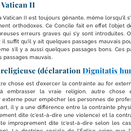
 Vatican II
à Vatican II est tou­jours gênante, même lors­qu’il s’
ment ortho­doxes. Ce Concile fait en effet l’ob­jet 
breuses erreurs graves qui s’y sont intro­duites. O
 il suf­fit qu’il y ait quelques pas­sages mau­vais p
ême s’il y a aus­si quelques pas­sages bons. Ces 
s pas­sages mauvais.
é religieuse (déclaration
Dignitatis h
utre chose est d’exer­cer la contrainte au for exte
à embras­ser la vraie reli­gion, autre chose e
r externe pour empê­cher les per­sonnes de pro­fes­
art, il y a une dif­fé­rence entre la contrainte phy­
e­ment dite (c’est-​à-​dire une vio­lence) et la cont
e impro­pre­ment dite (c’est-​à-​dire selon les ca
ion). La doc­trine sociale de l’Église exige que 