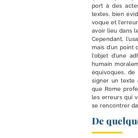
port à des act
textes, bien évi­d
voque et l’er­reu
avoir lieu dans l
Cependant, l’u­s
mais d’un point d
l’ob­jet d’une a
humain mora­le­m
équi­voques, de 
signer un texte q
que Rome pro­fess
les erreurs qui v
se ren­con­trer da
De quelque