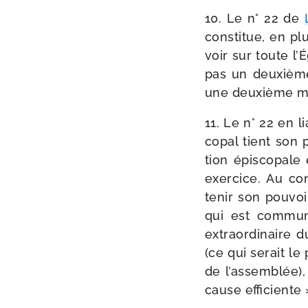
10. Le n° 22 de
consti­tue, en p
voir sur toute l’É
pas un deuxième
une deuxième mo
11. Le n° 22 en l
co­pal tient son
tion épis­co­pal
exer­cice. Au co
tenir son pou­voi
qui est com­mu­n
extra­or­di­naire
(ce qui serait le 
de l’as­sem­blée
cause effi­cient