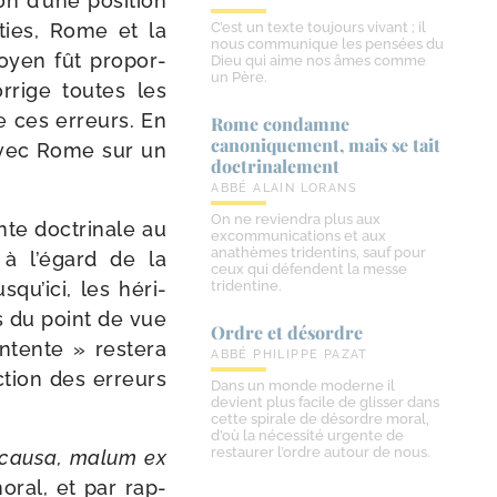
ion d’une posi­tion
­ties, Rome et la
C’est un texte toujours vivant ; il
nous communique les pensées du
moyen fût pro­por­
Dieu qui aime nos âmes comme
un Père.
­rige toutes les
 de ces erreurs. En
Rome condamne
canoniquement, mais se tait
e avec Rome sur un
doctrinalement
ABBÉ ALAIN LORANS
On ne reviendra plus aux
te doc­tri­nale au
excommunications et aux
anathèmes tridentins, sauf pour
à l’é­gard de la
ceux qui défendent la messe
squ’ici, les héri­
tridentine.
es du point de vue
Ordre et désordre
­tente » res­te­ra
ABBÉ PHILIPPE PAZAT
c­tion des erreurs
Dans un monde moderne il
devient plus facile de glisser dans
cette spirale de désordre moral,
d’où la nécessité urgente de
restaurer l’ordre autour de nous.
 cau­sa, malum ex
oral, et par rap­