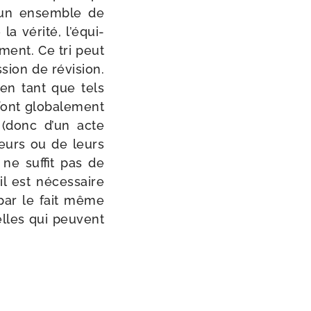
 un ensemble de
a véri­té, l’é­qui­
­ment. Ce tri peut
sion de révi­sion.
 en tant que tels
ont glo­ba­le­ment
s (donc d’un acte
reurs ou de leurs
ne suf­fit pas de
il est néces­saire
e par le fait même
ielles qui peuvent