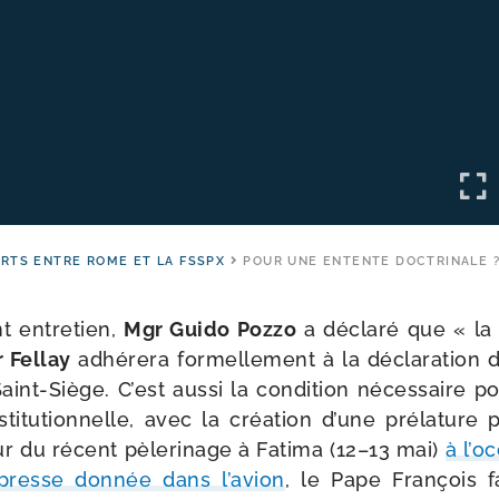
RTS ENTRE ROME ET LA FSSPX
POUR UNE ENTENTE DOCTRINALE 
t entre­tien,
Mgr Guido Pozzo
a décla­ré que « la r
 Fellay
adhé­re­ra for­mel­le­ment à la décla­ra­tion d
aint-​Siège. C’est aus­si la condi­tion néces­saire p
ins­ti­tu­tion­nelle, avec la créa­tion d’une pré­la­ture
ur du récent pèle­ri­nage à Fatima (12–13 mai)
à l’o
presse don­née dans l’a­vion
, le Pape François fa