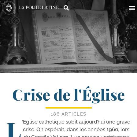
Crise de l'Église
186 ARTICLES
L
’Eglise catho­lique subit aujourd’­hui une grave
crise. On espé­rait, dans les années 1960, lors