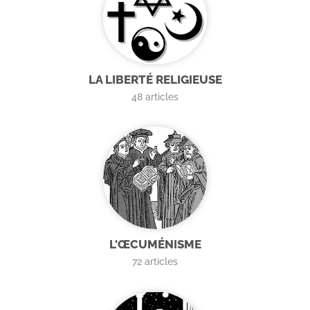
LA LIBERTÉ RELIGIEUSE
48
articles
L'ŒCUMÉNISME
72
articles