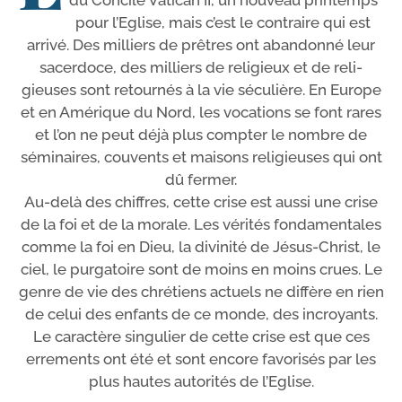
du Concile Vatican II, un nou­veau prin­temps
pour l’Eglise, mais c’est le contraire qui est
arri­vé. Des mil­liers de prêtres ont aban­don­né leur
sacer­doce, des mil­liers de reli­gieux et de reli­
gieuses sont retour­nés à la vie sécu­lière. En Europe
et en Amérique du Nord, les voca­tions se font rares
et l’on ne peut déjà plus comp­ter le nombre de
sémi­naires, cou­vents et mai­sons reli­gieuses qui ont
dû fermer.
Au-​delà des chiffres, cette crise est aus­si une crise
de la foi et de la morale. Les véri­tés fon­da­men­tales
comme la foi en Dieu, la divi­ni­té de Jésus-​Christ, le
ciel, le pur­ga­toire sont de moins en moins crues. Le
genre de vie des chré­tiens actuels ne dif­fère en rien
de celui des enfants de ce monde, des incroyants.
Le carac­tère sin­gu­lier de cette crise est que ces
erre­ments ont été et sont encore favo­ri­sés par les
plus hautes auto­ri­tés de l’Eglise.