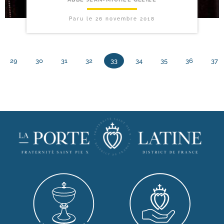
Paru le
26 novembre 2018
29
30
31
32
33
34
35
36
37