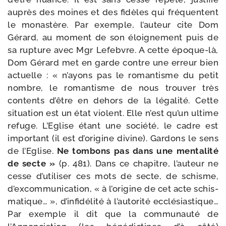
auprès des moines et des fidèles qui fré­quentent
le monas­tère. Par exemple, l’auteur cite Dom
Gérard, au moment de son éloi­gne­ment puis de
sa rup­ture avec Mgr Lefebvre. A cette époque-​là,
Dom Gérard met en garde contre une erreur bien
actuelle : « n’ayons pas le roman­tisme du petit
nombre, le roman­tisme de nous trou­ver très
contents d’être en dehors de la léga­li­té. Cette
situa­tion est un état violent. Elle n’est qu’un ultime
refuge. L’Eglise étant une socié­té, le cadre est
impor­tant (il est d’origine divine). Gardons le sens
de l’Eglise.
Ne tom­bons pas dans une men­ta­li­té
de secte »
(p. 481). Dans ce cha­pitre, l’auteur ne
cesse d’utiliser ces mots de secte, de schisme,
d’excommunication, « à l’origine de cet acte schis­
ma­tique… », d’infidélité à l’autorité ecclé­sias­tique…
Par exemple il dit que la com­mu­nau­té de