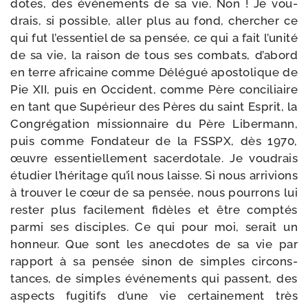
dotes, des évé­ne­ments de sa vie. Non ! Je vou­
drais, si pos­sible, aller plus au fond, cher­cher ce
qui fut l’essentiel de sa pen­sée, ce qui a fait l’unité
de sa vie, la rai­son de tous ses com­bats, d’abord
en terre afri­caine comme Délégué apos­to­lique de
Pie XII, puis en Occident, comme Père conci­liaire
en tant que Supérieur des Pères du saint Esprit, la
Congrégation mis­sion­naire du Père Libermann,
puis comme Fondateur de la FSSPX, dès 1970,
œuvre essen­tiel­le­ment sacer­do­tale. Je vou­drais
étu­dier l’héritage qu’il nous laisse. Si nous arri­vions
à trou­ver le cœur de sa pen­sée, nous pour­rons lui
res­ter plus faci­le­ment fidèles et être comp­tés
par­mi ses dis­ciples. Ce qui pour moi, serait un
hon­neur. Que sont les anec­dotes de sa vie par
rap­port à sa pen­sée sinon de simples cir­cons­
tances, de simples évé­ne­ments qui passent, des
aspects fugi­tifs d’une vie cer­tai­ne­ment très