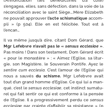
l’Annonciation (les béné­dic­tines d’à côté)
s’engagea, elles, sans défec­tion, dans la voie de la
récon­ci­lia­tion avec le saint Siège….Mère Elizabeth
ne pou­vait approu­ver
l’acte schis­ma­tique
accom­
pli » (p 504). Elle en est féli­ci­tée. Tout est à
l’encan…
Il va même jusqu’à dire, citant Dom Gérard, que
Mgr Lefebvre n’avait pas le «
sen­sus eccle­siae
»
.
Pas moins ! Dans son tes­ta­ment, Dom Gérard écrit
« pour le monas­tère » : « Aimez l’Eglise, sa litur­
gie, son Magistère, le Souverain Pontife. Ayez le
sen­tire cum eccle­sia
. C’est l’amour de l’Eglise qui
nous a sau­vés
du schisme.
Mgr Lefebvre avait
tout d’un grand homme d’Eglise. Ce qui lui a man­
qué, c’est le
sen­sus eccle­siae
, cet ins­tinct sur­na­tu­
rel qui fait sen­tir ce qui est conforme à la pen­sée
de l’Eglise. Il a pro­gres­si­ve­ment per­du ce
sen­sus
eccle­siae
par crainte d’affaiblir sa résis­tance » (p