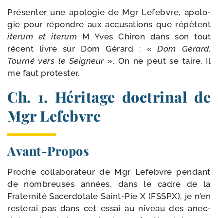
Présenter une apo­lo­gie de Mgr Lefebvre, apo­lo­
gie pour répondre aux accu­sa­tions que répètent
ite­rum et ite­rum
M Yves Chiron dans son tout
récent livre sur Dom Gérard : «
Dom Gérard.
Tourné vers le Seigneur
». On ne peut se taire. Il
me faut protester.
Ch. 1. Héritage doctrinal de
Mgr Lefebvre
Avant-​Propos
Proche col­la­bo­ra­teur de Mgr Lefebvre pen­dant
de nom­breuses années, dans le cadre de la
Fraternité Sacerdotale Saint-​Pie X (FSSPX), je n’en
res­te­rai pas dans cet essai au niveau des anec­