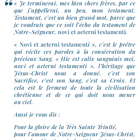
« Je ter­mi­ne­rai, mes bien chers frères, par ce
que j’appellerai, un peu, mon tes­ta­ment.
Testament, c’est un bien grand mot, parce que
je vou­drais que ce soit l’écho du tes­ta­ment de
Notre-​Seigneur,
novi et aeter­ni tes­ta­men­ti
.
«
Novi et aeter­ni tes­ta­ment
i », c’est le prêtre
qui récite ces paroles à la consé­cra­tion du
pré­cieux Sang. « Hic est calix san­gui­nis mei,
novi et aeter­ni tes­ta­men­ti », l’héritage que
Jésus-​Christ nous a don­né, c’est son
Sacrifice, c’est son Sang, c’est sa Croix. Et
cela est le ferment de toute la civi­li­sa­tion
chré­tienne et de ce qui doit nous mener
au ciel.
Aussi je vous dis :
Pour la gloire de la Très Sainte Trinité,
pour l’amour de Notre-​Seigneur Jésus-​Christ,