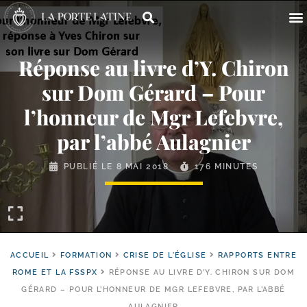
Réponse au livre d’Y. Chiron
sur Dom Gérard – Pour
l’honneur de Mgr Lefebvre,
par l’abbé Aulagnier
PUBLIÉ LE
8 MAI 2018
176 MINUTES
ACCUEIL
FORMATION
CRISE DE L'ÉGLISE
RAPPORTS ENTRE
ROME ET LA FSSPX
RÉPONSE AU LIVRE D’Y. CHIRON SUR DOM
GÉRARD – POUR L’HONNEUR DE MGR LEFEBVRE, PAR L’ABBÉ
AULAGNIER