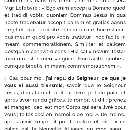
Corinthiens dans les termes mêmes qu’utilisera
Mgr Lefebvre : « Ego enim acce­pi a Domino quod
et tra­di­di vobis, quo­niam Dominus Jesus in qua
nocte tra­de­ba­tur acce­pit panem et gra­tias agens
fre­git et dixit : acci­pite et man­du­cate, hoc est cor­
pus meum quod pro vobis tra­de­tur : hoc facite in
meam com­mé­mo­ra­tio­nem. Similiter et cali­cem
post­quam cena­vit dicens : Hic calix novum tes­ta­
men­tum est in meo san­guine. Hoc facite, quo­ties­
cumque bibe­tis, in meam commemorationem ».
« Car, pour moi,
j’ai reçu du Seigneur, ce que je
vous ai aus­si trans­mis,
savoir, que le Seigneur
Jésus, dans la nuit où il fut livré, prit du pain, et
après avoir ren­du grâces, le rom­pit et dit : pre­nez
et man­gez : ceci est mon Corps qui sera livré pour
vous ; faites ceci en mémoire de moi ». De même,
après avoir sou­pé, il prit le calice et dit : « ce
calice est la Nouvelle Alliance en mon sang ;