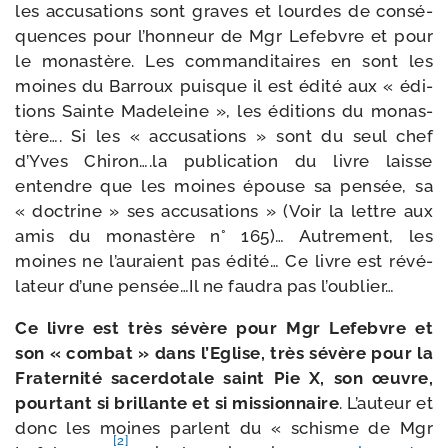
les accu­sa­tions sont graves et lourdes de consé­
quences pour l’honneur de Mgr Lefebvre et pour
le monas­tère. Les com­man­di­taires en sont les
moines du Barroux puisque il est édi­té aux « édi­
tions Sainte Madeleine », les édi­tions du monas­
tère…. Si les « accu­sa­tions » sont du seul chef
d’Yves Chiron….la publi­ca­tion du livre laisse
entendre que les moines épouse sa pen­sée, sa
« doc­trine » ses accu­sa­tions » (Voir la lettre aux
amis du monas­tère n° 165)… Autrement, les
moines ne l’auraient pas édi­té… Ce livre est révé­
la­teur d’une pensée…Il ne fau­dra pas l’oublier…
Ce livre est très sévère pour Mgr Lefebvre et
son « com­bat » dans l’Eglise, très sévère pour la
Fraternité sacer­do­tale saint Pie X, son œuvre,
pour­tant si brillante et si mis­sion­naire
. L’auteur et
donc les moines parlent du « schisme de Mgr
[2]