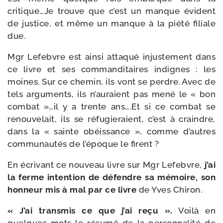
critique…Je trouve que c’est un manque évident
de jus­tice, et même un manque à la pié­té filiale
due.
Mgr Lefebvre est ain­si atta­qué injus­te­ment dans
ce livre et ses com­man­di­taires indignes : les
moines. Sur ce che­min, ils vont se perdre. Avec de
tels argu­ments, ils n’auraient pas mené le « bon
com­bat »…il y a trente ans….Et si ce com­bat se
renou­ve­lait, ils se réfu­gie­raient, c’est à craindre,
dans la « sainte obéis­sance », comme d’autres
com­mu­nau­tés de l’époque le firent ?
En écri­vant ce nou­veau livre sur Mgr Lefebvre,
j’ai
la ferme inten­tion de défendre sa mémoire, son
hon­neur mis à mal par ce livre
de Yves Chiron.
« J’ai trans­mis ce que j’ai reçu ».
Voilà en
quelques mots le résu­mé de la per­son­na­li­té de