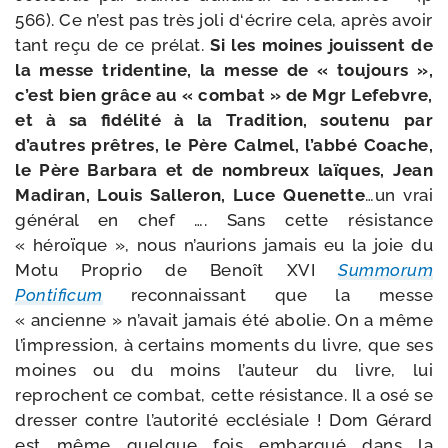
566). Ce n’est pas très joli d‘écrire cela, après avoir
tant reçu de ce pré­lat.
Si les moines jouissent de
la messe tri­den­tine, la messe de « tou­jours »,
c’est bien grâce au « com­bat » de Mgr Lefebvre,
et à sa fidé­li­té à la Tradition, sou­te­nu par
d’autres prêtres, le Père Calmel, l’abbé Coache,
le Père Barbara et de nom­breux laïques, Jean
Madiran, Louis Salleron, Luce Quenette
…un vrai
géné­ral en chef …. Sans cette résis­tance
« héroïque », nous n’aurions jamais eu la joie du
Motu Proprio de Benoît XVI
Summorum
Pontificum
recon­nais­sant que la messe
« ancienne » n’avait jamais été abo­lie. On a même
l’impression, à cer­tains moments du livre, que ses
moines ou du moins l’auteur du livre, lui
reprochent ce com­bat, cette résis­tance. Il a osé se
dres­ser contre l’autorité ecclé­siale ! Dom Gérard
est même quelque fois embar­qué dans la