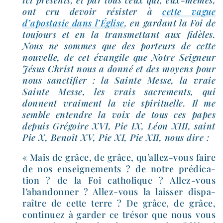
ont cru devoir résis­ter à
cette vague
d’apostasie dans l’Église
, en gar­dant la Foi de
tou­jours et en la trans­met­tant aux fidèles.
Nous ne sommes que des por­teurs de cette
nou­velle, de cet évan­gile que Notre Seigneur
Jésus Christ nous a don­né et des moyens pour
nous sanc­ti­fier : la Sainte Messe, la vraie
Sainte Messe, les vrais sacre­ments, qui
donnent vrai­ment la vie spi­ri­tuelle. Il me
semble entendre la voix de tous ces papes
depuis Grégoire XVI, Pie IX, Léon XIII, saint
Pie X, Benoît XV, Pie XI, Pie XII, nous dire :
« Mais de grâce, de grâce, qu’allez-vous faire
de nos ensei­gne­ments ? de notre pré­di­ca­
tion ? de la Foi catho­lique ? Allez-​vous
l’abandonner ? Allez-​vous la lais­ser dis­pa­
raître de cette terre ? De grâce, de grâce,
conti­nuez à gar­der ce tré­sor que nous vous