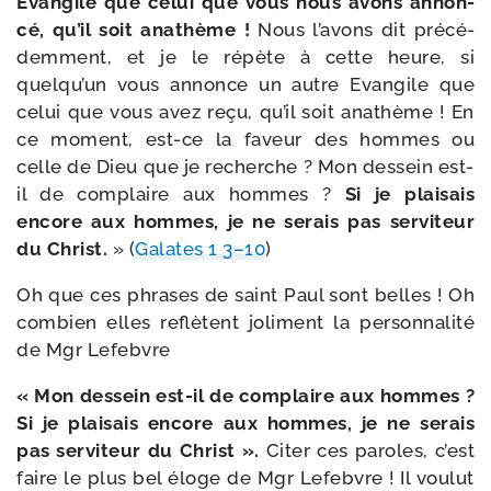
Evangile que celui que vous nous avons annon­
cé, qu’il soit ana­thème !
Nous l’avons dit pré­cé­
dem­ment, et je le répète à cette heure, si
quelqu’un vous annonce un autre Evangile que
celui que vous avez reçu, qu’il soit ana­thème ! En
ce moment, est-​ce la faveur des hommes ou
celle de Dieu que je recherche ? Mon des­sein est-​
il de com­plaire aux hommes ?
Si je plai­sais
encore aux hommes, je ne serais pas ser­vi­teur
du Christ.
» (
Galates 1 3–10
)
Oh que ces phrases de saint Paul sont belles ! Oh
com­bien elles reflètent joli­ment la per­son­na­li­té
de Mgr Lefebvre
« Mon des­sein est-​il de com­plaire aux hommes ?
Si je plai­sais encore aux hommes, je ne serais
pas ser­vi­teur du Christ ».
Citer ces paroles, c’est
faire le plus bel éloge de Mgr Lefebvre ! Il vou­lut