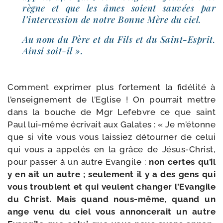
règne et que les âmes soient sau­vées par
l’intercession de notre Bonne Mère du ciel.
Au nom du Père et du Fils et du Saint-​Esprit.
Ainsi soit-il ».
Comment expri­mer plus for­te­ment la fidé­li­té à
l’enseignement de l’Eglise ! On pour­rait mettre
dans la bouche de Mgr Lefebvre ce que saint
Paul lui-​même écri­vait aux Galates : « Je m’étonne
que si vite vous vous lais­siez détour­ner de celui
qui vous a appe­lés en la grâce de Jésus-​Christ,
pour pas­ser à un autre Evangile :
non certes qu’il
y en ait un autre ; seule­ment il y a des gens qui
vous troublent et qui veulent chan­ger l’Evangile
du Christ.
Mais quand nous-​même, quand un
ange venu du ciel vous annon­ce­rait un autre