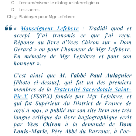
C – L’œcuménisme, le dialogue interreligieux.
D – Les sacres
Ch. 3. Plaidoyer pour Mgr Lefebvre
«
Monseigneur Lefebvre
: Tradidi quod et
acce­pi. J’ai trans­mis ce que j’ai reçu.
Réponse au livre d’Yves Chiron sur « Dom
Gérard » ou pour l’hon­neur de Mgr Lefebvre.
En mémoire de Mgr Lefebvre et pour son
honneur ».
C’est ain­si que
M. l’ab­bé Paul Aulagnier
[Photo ci-​dessus], qui fut un des pre­miers
membres de la
Fraternité Sacerdotale Saint-​
Pie‑X
(FSSPX) fon­dée par Mgr Lefebvre, et
qui fut Supérieur du District de France de
1976 à 1994, a publié sur son site Item une très
longue cri­tique du livre hagio­gra­phique écrit
par
Yves Chiron
à la demande de
Dom
Louis-​Marie
, Père Abbé du Barroux, à l’oc­