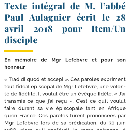
Texte intégral de M. l’abbé
Paul Aulagnier écrit le 28
avril 2018 pour Item/​Un
disciple
En mémoire de Mgr Lefebvre et pour son
honneur
« Tradidi quod et acce­pi ». Ces paroles expriment
tout l’idéal épis­co­pal de Mgr Lefebvre, une volon­
té de fidé­li­té. Il vou­lut être un évêque fidèle. « J’ai
trans­mis ce que j’ai reçu ». C’est ce qu’il vou­lut
faire durant sa vie épis­co­pale tant en Afrique
qu’en France. Ces paroles furent pro­non­cées par
Mgr Lefebvre lors de sa pré­di­ca­tion, du 30 juin
1988, alors qu’il confé­rait le sacre épis­co­pal à