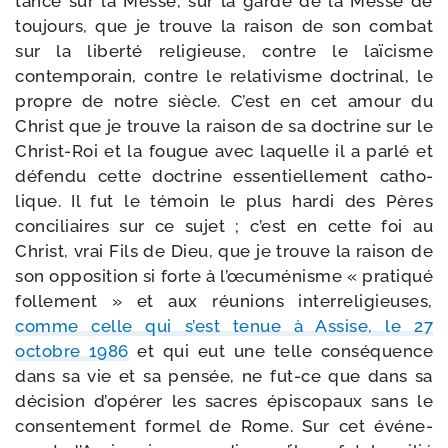
tance sur la Messe, sur la garde de la Messe de
tou­jours, que je trouve la rai­son de son com­bat
sur la liber­té reli­gieuse, contre le laï­cisme
contem­po­rain, contre le rela­ti­visme doc­tri­nal, le
propre de notre siècle. C’est en cet amour du
Christ que je trouve la rai­son de sa doc­trine sur le
Christ-​Roi et la fougue avec laquelle il a par­lé et
défen­du cette doc­trine essen­tiel­le­ment catho­
lique. Il fut le témoin le plus har­di des Pères
conci­liaires sur ce sujet ; c’est en cette foi au
Christ, vrai Fils de Dieu, que je trouve la rai­son de
son oppo­si­tion si forte à l’œcuménisme « pra­ti­qué
fol­le­ment » et aux réunions inter­re­li­gieuses,
comme celle qui s’est tenue à Assise, le 27
octobre 1986
et qui eut une telle consé­quence
dans sa vie et sa pen­sée, ne fut-​ce que dans sa
déci­sion d’opérer les sacres épis­co­paux sans le
consen­te­ment for­mel de Rome. Sur cet évé­ne­