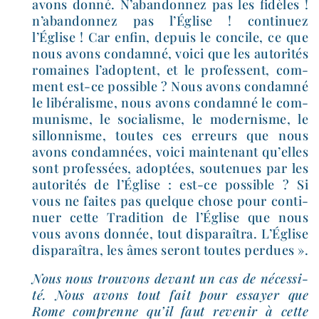
avons don­né. N’abandonnez pas les fidèles !
n’abandonnez pas l’Église ! conti­nuez
l’Église ! Car enfin, depuis le concile, ce que
nous avons condam­né, voi­ci que les auto­ri­tés
romaines l’adoptent, et le pro­fessent, com­
ment est-​ce pos­sible ? Nous avons condam­né
le libé­ra­lisme, nous avons condam­né le com­
mu­nisme, le socia­lisme, le moder­nisme, le
sillon­nisme, toutes ces erreurs que nous
avons condam­nées, voi­ci main­te­nant qu’elles
sont pro­fes­sées, adop­tées, sou­te­nues par les
auto­ri­tés de l’Église : est-​ce pos­sible ? Si
vous ne faites pas quelque chose pour conti­
nuer cette Tradition de l’Église que nous
vous avons don­née, tout dis­pa­raî­tra. L’Église
dis­pa­raî­tra, les âmes seront toutes perdues ».
Nous nous trou­vons devant un cas de néces­si­
té. Nous avons tout fait pour essayer que
Rome com­prenne qu’il faut reve­nir à cette