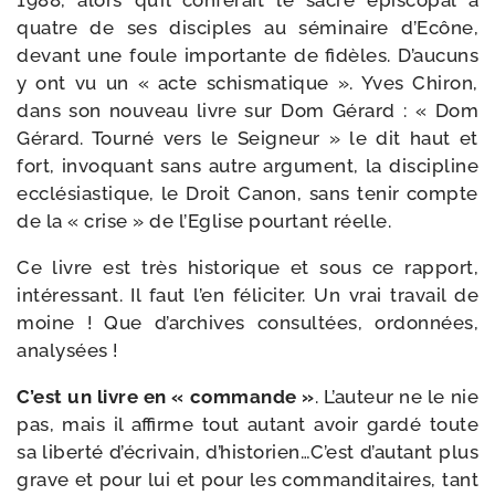
quatre de ses dis­ciples au sémi­naire d’Ecône,
devant une foule impor­tante de fidèles. D’aucuns
y ont vu un « acte schis­ma­tique ». Yves Chiron,
dans son nou­veau livre sur Dom Gérard : « Dom
Gérard. Tourné vers le Seigneur » le dit haut et
fort, invo­quant sans autre argu­ment, la dis­ci­pline
ecclé­sias­tique, le Droit Canon, sans tenir compte
de la « crise » de l’Eglise pour­tant réelle.
Ce livre est très his­to­rique et sous ce rap­port,
inté­res­sant. Il faut l’en féli­ci­ter. Un vrai tra­vail de
moine ! Que d’archives consul­tées, ordon­nées,
analysées !
C’est un livre en « com­mande »
. L’auteur ne le nie
pas, mais il affirme tout autant avoir gar­dé toute
sa liber­té d’écrivain, d’historien…C’est d’autant plus
grave et pour lui et pour les com­man­di­taires, tant