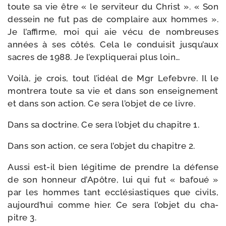
toute sa vie être « le ser­vi­teur du Christ ». « Son
des­sein ne fut pas de com­plaire aux hommes ».
Je l’affirme, moi qui aie vécu de nom­breuses
années à ses côtés. Cela le condui­sit jusqu’aux
sacres de 1988. Je l’expliquerai plus loin…
Voilà, je crois, tout l’idéal de Mgr Lefebvre. Il le
mon­tre­ra toute sa vie et dans son ensei­gne­ment
et dans son action. Ce sera l’objet de ce livre.
Dans sa doc­trine. Ce sera l’objet du cha­pitre 1.
Dans son action, ce sera l’objet du cha­pitre 2.
Aussi est-​il bien légi­time de prendre la défense
de son hon­neur d’Apôtre, lui qui fut « bafoué »
par les hommes tant ecclé­sias­tiques que civils,
aujourd’hui comme hier. Ce sera l’objet du cha­
pitre 3.