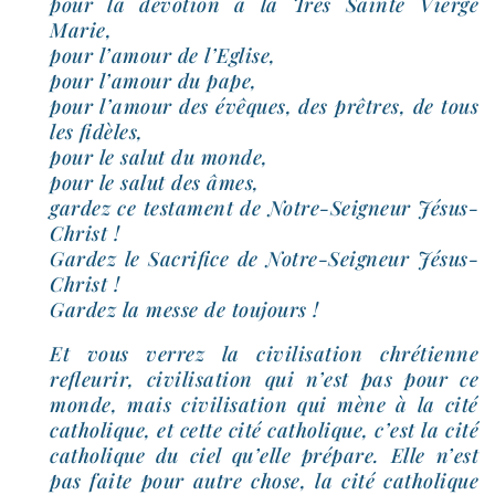
pour la dévo­tion à la Très Sainte Vierge
Marie,
pour l’amour de l’Eglise,
pour l’amour du pape,
pour l’amour des évêques, des prêtres, de tous
les fidèles,
pour le salut du monde,
pour le salut des âmes,
gar­dez ce tes­ta­ment de Notre-​Seigneur Jésus-​
Christ !
Gardez le Sacrifice de Notre-​Seigneur Jésus-​
Christ !
Gardez la messe de toujours !
Et vous ver­rez la civi­li­sa­tion chré­tienne
refleu­rir, civi­li­sa­tion qui n’est pas pour ce
monde, mais civi­li­sa­tion qui mène à la cité
catho­lique, et cette cité catho­lique, c’est la cité
catho­lique du ciel qu’elle pré­pare. Elle n’est
pas faite pour autre chose, la cité catho­lique