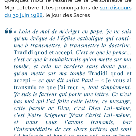
Mgr Lefebvre. Il les pro­non­ça lors de
son dis­cours
du 30 juin 1988
, le jour des Sacres :
« Loin de moi de m’ériger en pape. Je ne suis
qu’un évêque de l’Église catho­lique qui conti­
nue à trans­mettre, à trans­mettre la doc­trine.
Tradidi quod et acce­pi
. C’est ce que je pense…
c’est ce que je sou­hai­te­rais qu’on mette sur ma
tombe, et cela ne tar­de­ra sans doute pas…
qu’on mette sur ma tombe
Tradidi quod et
acce­pi
– ce que dit saint Paul –
« Je vous ai
trans­mis ce que j’ai reçu »
, tout sim­ple­ment.
Je suis le fac­teur qui porte une lettre. Ce n’est
pas moi qui l’ai faite cette lettre, ce mes­sage,
cette parole de Dieu, c’est Dieu Lui-​même,
c’est Notre Seigneur Jésus Christ Lui-​même,
et nous vous l’avons trans­mis, par
l’intermédiaire de ces chers prêtres qui sont
ici pré­sents, et par tous ceux qui, eux-​mêmes,