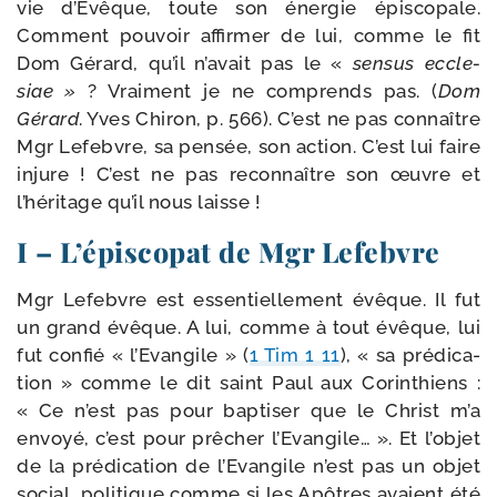
vie d’Evêque, toute son éner­gie épis­co­pale.
Comment pou­voir affir­mer de lui, comme le fit
Dom Gérard, qu’il n’avait pas le «
sen­sus eccle­
siae »
? Vraiment je ne com­prends pas. (
Dom
Gérard
. Yves Chiron, p. 566). C’est ne pas connaître
Mgr Lefebvre, sa pen­sée, son action. C’est lui faire
injure ! C’est ne pas recon­naître son œuvre et
l’héritage qu’il nous laisse !
I – L’épiscopat de Mgr Lefebvre
Mgr Lefebvre est essen­tiel­le­ment évêque. Il fut
un grand évêque. A lui, comme à tout évêque, lui
fut confié « l’Evangile » (
1 Tim 1 11
), « sa pré­di­ca­
tion » comme le dit saint Paul aux Corinthiens :
« Ce n’est pas pour bap­ti­ser que le Christ m’a
envoyé, c’est pour prê­cher l’Evangile… ». Et l’objet
de la pré­di­ca­tion de l’Evangile n’est pas un objet
social, poli­tique comme si les Apôtres avaient été