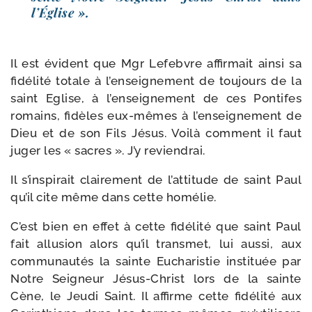
l’Église ».
Il est évident que Mgr Lefebvre affir­mait ain­si sa
fidé­li­té totale à l’enseignement de tou­jours de la
saint Eglise, à l’enseignement de ces Pontifes
romains, fidèles eux-​mêmes à l’enseignement de
Dieu et de son Fils Jésus. Voilà com­ment il faut
juger les « sacres ». J’y reviendrai.
Il s’inspirait clai­re­ment de l’attitude de saint Paul
qu’il cite même dans cette homélie.
C’est bien en effet à cette fidé­li­té que saint Paul
fait allu­sion alors qu’il trans­met, lui aus­si, aux
com­mu­nau­tés la sainte Eucharistie ins­ti­tuée par
Notre Seigneur Jésus-​Christ lors de la sainte
Cène, le Jeudi Saint. Il affirme cette fidé­li­té aux