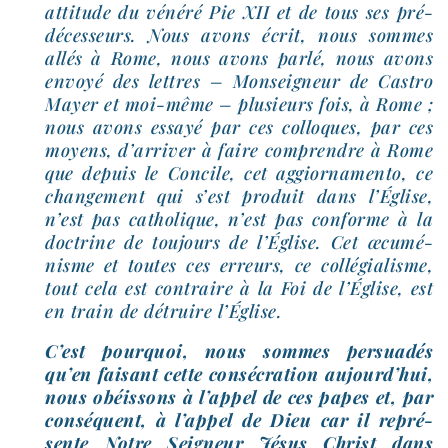
atti­tude du véné­ré Pie XII et de tous ses pré­
dé­ces­seurs. Nous avons écrit, nous sommes
allés à Rome, nous avons par­lé, nous avons
envoyé des lettres – Monseigneur de Castro
Mayer et moi-​même – plu­sieurs fois, à Rome ;
nous avons essayé par ces col­loques, par ces
moyens, d’arriver à faire com­prendre à Rome
que depuis le Concile, cet aggior­na­men­to, ce
chan­ge­ment qui s’est pro­duit dans l’Église,
n’est pas catho­lique, n’est pas conforme à la
doc­trine de tou­jours de l’Église. Cet œcu­mé­
nisme et toutes ces erreurs, ce col­lé­gia­lisme,
tout cela est contraire à la Foi de l’Église, est
en train de détruire l’Église.
C’est pour­quoi, nous sommes per­sua­dés
qu’en fai­sant cette consé­cra­tion aujourd’hui,
nous obéis­sons à l’appel de ces papes et, par
consé­quent, à l’appel de Dieu car il repré­
sente Notre Seigneur Jésus Christ dans