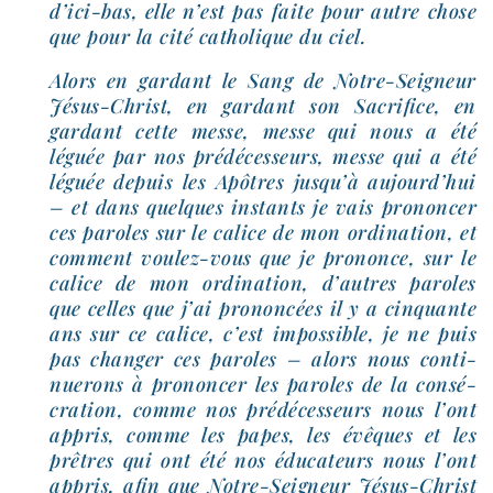
d’ici-bas, elle n’est pas faite pour autre chose
que pour la cité catho­lique du ciel.
Alors en gar­dant le Sang de Notre-​Seigneur
Jésus-​Christ, en gar­dant son Sacrifice, en
gar­dant cette messe, messe qui nous a été
léguée par nos pré­dé­ces­seurs, messe qui a été
léguée depuis les Apôtres jusqu’à aujourd’hui
– et dans quelques ins­tants je vais pro­non­cer
ces paroles sur le calice de mon ordi­na­tion, et
com­ment voulez-​vous que je pro­nonce, sur le
calice de mon ordi­na­tion, d’autres paroles
que celles que j’ai pro­non­cées il y a cin­quante
ans sur ce calice, c’est impos­sible, je ne puis
pas chan­ger ces paroles – alors nous conti­
nue­rons à pro­non­cer les paroles de la consé­
cra­tion, comme nos pré­dé­ces­seurs nous l’ont
appris, comme les papes, les évêques et les
prêtres qui ont été nos édu­ca­teurs nous l’ont
appris, afin que Notre-​Seigneur Jésus-​Christ