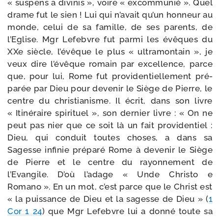
« sus­pens a divi­nis », voire « excom­mu­nié ». Quel
drame fut le sien ! Lui qui n’avait qu’un hon­neur au
monde, celui de sa famille, de ses parents, de
l’Eglise. Mgr Lefebvre fut par­mi les évêques du
XXe siècle, l’évêque le plus « ultra­mon­tain », je
veux dire l’évêque romain par excel­lence, parce
que, pour lui, Rome fut pro­vi­den­tiel­le­ment pré­
pa­rée par Dieu pour deve­nir le Siège de Pierre, le
centre du chris­tia­nisme. Il écrit, dans son livre
« Itinéraire spi­ri­tuel », son der­nier livre : « On ne
peut pas nier que ce soit là un fait pro­vi­den­tiel :
Dieu, qui conduit toutes choses, a dans sa
Sagesse infi­nie pré­pa­ré Rome à deve­nir le Siège
de Pierre et le centre du rayon­ne­ment de
l’Evangile. D’où l’adage « Unde Christo e
Romano ». En un mot, c’est parce que le Christ est
« la puis­sance de Dieu et la sagesse de Dieu » (
1
Cor 1 24
) que Mgr Lefebvre lui a don­né toute sa