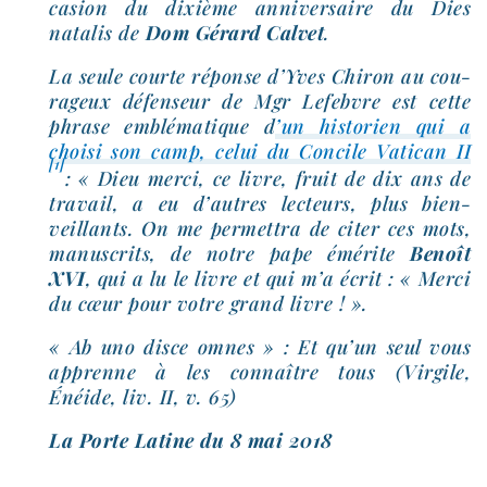
ca­sion du dixième anni­ver­saire du Dies
nata­lis de
Dom Gérard Calvet
.
La seule courte réponse d’Yves Chiron au cou­
ra­geux défen­seur de Mgr Lefebvre est cette
phrase emblé­ma­tique d
’un his­to­rien qui a
choi­si son camp, celui du Concile Vatican II
[1]
: « Dieu mer­ci, ce livre, fruit de dix ans de
tra­vail, a eu d’autres lec­teurs, plus bien­
veillants. On me per­met­tra de citer ces mots,
manus­crits, de notre pape émé­rite
Benoît
XVI
, qui a lu le livre et qui m’a écrit : « Merci
du cœur pour votre grand livre ! ».
« Ab uno disce omnes » : Et qu’un seul vous
apprenne à les connaître tous (Virgile,
Énéide, liv. II, v. 65)
La Porte Latine du 8 mai 2018