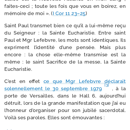
faites-​ceci ; toute les fois que vous en boi­rez, en
mémoire de moi ». (
I Cor 11 23–25
)
Saint Paul trans­met bien ce qu’il a lui-​même reçu
du Seigneur : la Sainte Eucharistie. Entre saint
Paul et Mgr Lefebvre, les mots sont iden­tiques. Ils
expriment l’identité d’une pen­sée. Mais plus
encore : la chose elle-​même trans­mise est la
même : le saint Sacrifice de la messe, la Sainte
Eucharistie.
C’est en effet
ce que Mgr Lefebvre décla­rait
[3]
solen­nel­le­ment le 30 sep­tembre 1979
, à la
porte de Versailles, dans le Hall 6, aujourd’hui
détruit, lors de la grande mani­fes­ta­tion que j’ai eu
l’honneur d’organiser pour son jubi­lé sacer­do­tal.
Voilà ses paroles. Elles sont émouvantes :