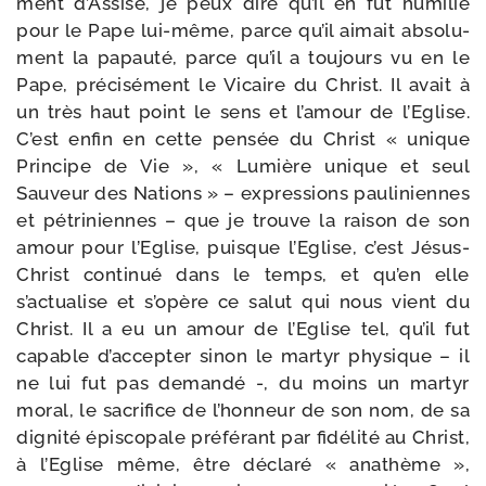
ment d’Assise, je peux dire qu’il en fut humi­lié
pour le Pape lui-​même, parce qu’il aimait abso­lu­
ment la papau­té, parce qu’il a tou­jours vu en le
Pape, pré­ci­sé­ment le Vicaire du Christ. Il avait à
un très haut point le sens et l’amour de l’Eglise.
C’est enfin en cette pen­sée du Christ « unique
Principe de Vie », « Lumière unique et seul
Sauveur des Nations » – expres­sions pau­li­niennes
et pétri­niennes – que je trouve la rai­son de son
amour pour l’Eglise, puisque l’Eglise, c’est Jésus-​
Christ conti­nué dans le temps, et qu’en elle
s’actualise et s’opère ce salut qui nous vient du
Christ. Il a eu un amour de l’Eglise tel, qu’il fut
capable d’accepter sinon le mar­tyr phy­sique – il
ne lui fut pas deman­dé -, du moins un mar­tyr
moral, le sacri­fice de l’honneur de son nom, de sa
digni­té épis­co­pale pré­fé­rant par fidé­li­té au Christ,
à l’Eglise même, être décla­ré « ana­thème »,