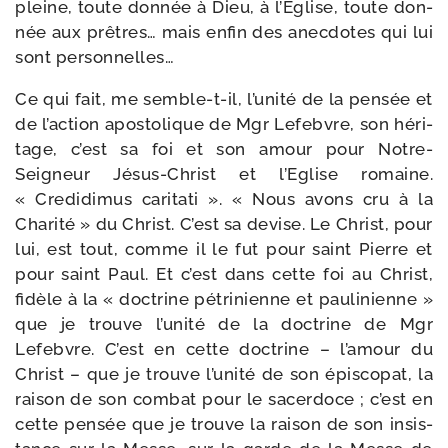
pleine, toute don­née à Dieu, à l’Eglise, toute don­
née aux prêtres… mais enfin des anec­dotes qui lui
sont personnelles…
Ce qui fait, me semble-​t-​il, l’unité de la pen­sée et
de l’action apos­to­lique de Mgr Lefebvre, son héri­
tage, c’est sa foi et son amour pour Notre-​
Seigneur Jésus-​Christ et l’Eglise romaine.
« Credidimus cari­ta­ti ». « Nous avons cru à la
Charité » du Christ. C’est sa devise. Le Christ, pour
lui, est tout, comme il le fut pour saint Pierre et
pour saint Paul. Et c’est dans cette foi au Christ,
fidèle à la « doc­trine pétri­nienne et pau­li­nienne »
que je trouve l’unité de la doc­trine de Mgr
Lefebvre. C’est en cette doc­trine – l’amour du
Christ – que je trouve l’unité de son épis­co­pat, la
rai­son de son com­bat pour le sacer­doce ; c’est en
cette pen­sée que je trouve la rai­son de son insis­