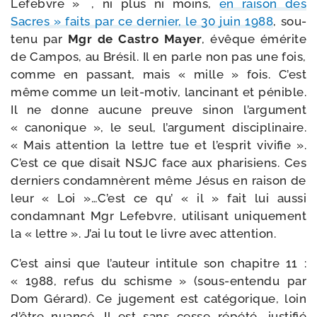
Lefebvre »
, ni plus ni moins,
en rai­son des
Sacres » faits par ce der­nier, le 30 juin 1988
, sou­
te­nu par
Mgr de Castro Mayer
, évêque émé­rite
de Campos, au Brésil. Il en parle non pas une fois,
comme en pas­sant, mais « mille » fois. C’est
même comme un leit-​motiv, lan­ci­nant et pénible.
Il ne donne aucune preuve sinon l’argument
« cano­nique », le seul, l’argument dis­ci­pli­naire.
« Mais atten­tion la lettre tue et l’esprit vivi­fie ».
C’est ce que disait NSJC face aux pha­ri­siens. Ces
der­niers condam­nèrent même Jésus en rai­son de
leur « Loi »…C’est ce qu’ « il » fait lui aus­si
condam­nant Mgr Lefebvre, uti­li­sant uni­que­ment
la « lettre ». J’ai lu tout le livre avec attention.
C’est ain­si que l’auteur inti­tule son cha­pitre 11 :
« 1988, refus du schisme » (sous-​entendu par
Dom Gérard). Ce juge­ment est caté­go­rique, loin
d’être nuan­cé. Il est sans cesse répé­té, jus­ti­fié