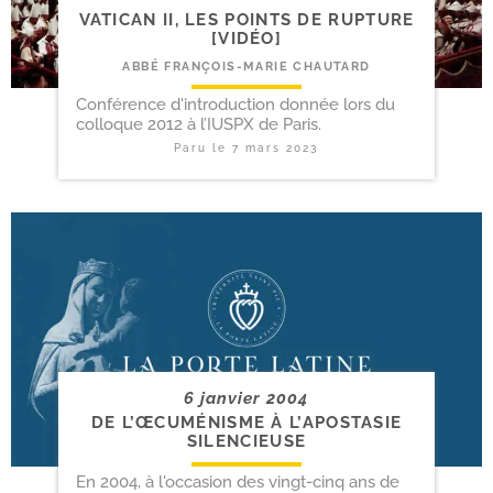
VATICAN II, LES POINTS DE RUPTURE
[VIDÉO]
ABBÉ FRANÇOIS-MARIE CHAUTARD
Conférence d'introduction donnée lors du
colloque 2012 à l’IUSPX de Paris.
Paru le
7 mars 2023
6 janvier 2004
DE L’ŒCUMÉNISME À L’APOSTASIE
SILENCIEUSE
En 2004, à l'occasion des vingt-cinq ans de