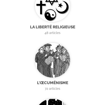
LA LIBERTÉ RELIGIEUSE
48
articles
L'ŒCUMÉNISME
72
articles