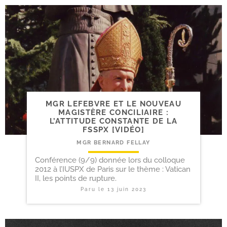
MGR LEFEBVRE ET LE NOUVEAU
MAGISTÈRE CONCILIAIRE :
L’ATTITUDE CONSTANTE DE LA
FSSPX [VIDÉO]
MGR BERNARD FELLAY
Conférence (9/9) donnée lors du colloque
2012 à l’IUSPX de Paris sur le thème : Vatican
II, les points de rupture.
Paru le
13 juin 2023