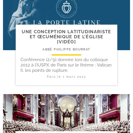
UNE CONCEPTION LATITUDINARISTE
ET ŒCUMÉNIQUE DE L’ÉGLISE
[VIDÉO]
ABBÉ PHILIPPE BOURRAT
Conférence (2/9) donnée lors du colloque
2012 à l’IUSPX de Paris sur le thème : Vatican
II, les points de rupture.
Paru le
7 mars 2023