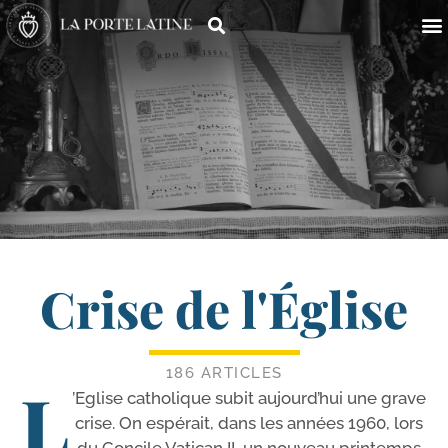
Crise de l'Église
186 ARTICLES
L
’Eglise catho­lique subit aujourd’­hui une grave
crise. On espé­rait, dans les années 1960, lors