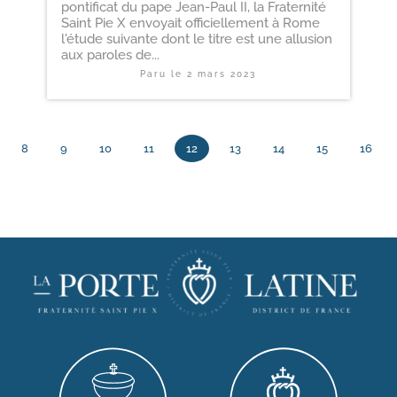
pontificat du pape Jean-Paul II, la Fraternité
Saint Pie X envoyait officiellement à Rome
l'étude suivante dont le titre est une allusion
aux paroles de...
Paru le
2 mars 2023
8
9
10
11
12
13
14
15
16