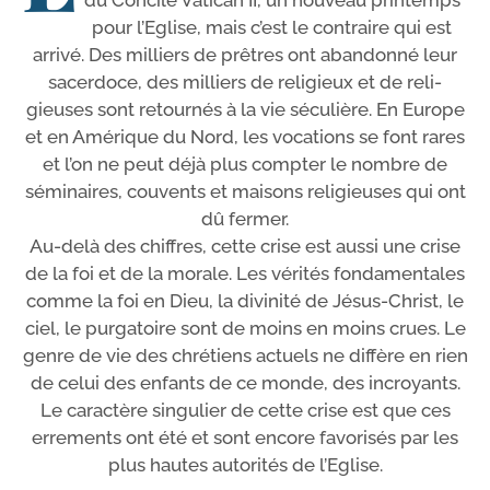
du Concile Vatican II, un nou­veau prin­temps
pour l’Eglise, mais c’est le contraire qui est
arri­vé. Des mil­liers de prêtres ont aban­don­né leur
sacer­doce, des mil­liers de reli­gieux et de reli­
gieuses sont retour­nés à la vie sécu­lière. En Europe
et en Amérique du Nord, les voca­tions se font rares
et l’on ne peut déjà plus comp­ter le nombre de
sémi­naires, cou­vents et mai­sons reli­gieuses qui ont
dû fermer.
Au-​delà des chiffres, cette crise est aus­si une crise
de la foi et de la morale. Les véri­tés fon­da­men­tales
comme la foi en Dieu, la divi­ni­té de Jésus-​Christ, le
ciel, le pur­ga­toire sont de moins en moins crues. Le
genre de vie des chré­tiens actuels ne dif­fère en rien
de celui des enfants de ce monde, des incroyants.
Le carac­tère sin­gu­lier de cette crise est que ces
erre­ments ont été et sont encore favo­ri­sés par les
plus hautes auto­ri­tés de l’Eglise.