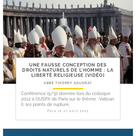
UNE FAUSSE CONCEPTION DES
DROITS NATURELS DE L’HOMME : LA
LIBERTÉ RELIGIEUSE [VIDÉO]
ABBÉ THIERRY GAUDRAY
Conférence (5/9) donnée lors du colloque
2012 à l’IUSPX de Paris sur le thème : Vatican
II, les points de rupture.
Paru le
27 avril 2023