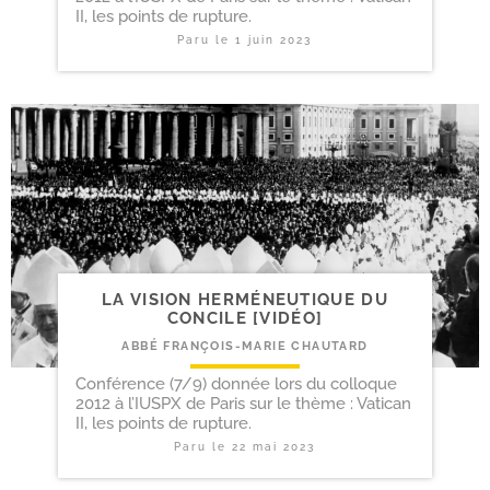
II, les points de rupture.
Paru le
1 juin 2023
LA VISION HERMÉNEUTIQUE DU
CONCILE [VIDÉO]
ABBÉ FRANÇOIS-MARIE CHAUTARD
Conférence (7/9) donnée lors du colloque
2012 à l’IUSPX de Paris sur le thème : Vatican
II, les points de rupture.
Paru le
22 mai 2023