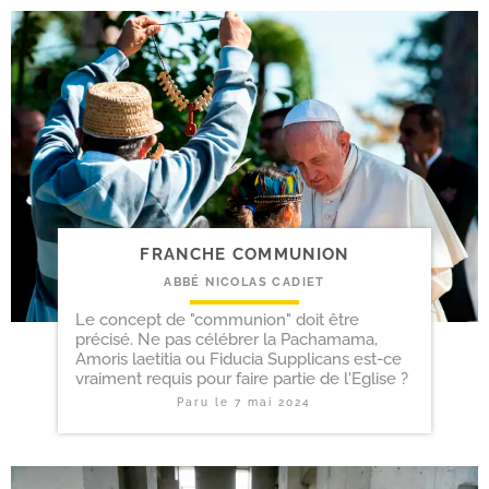
FRANCHE COMMUNION
ABBÉ NICOLAS CADIET
Le concept de "communion" doit être
précisé. Ne pas célébrer la Pachamama,
Amoris laetitia ou Fiducia Supplicans est-ce
vraiment requis pour faire partie de l'Eglise ?
Paru le
7 mai 2024