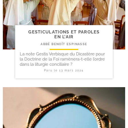
GESTICULATIONS ET PAROLES
EN L’AIR
ABBÉ BENOÎT ESPINASSE
La note Gestis Verbisque du Dicastère pour
la Doctrine de la Foi ramènera-t-elle l’ordre
dans la liturgie conciliaire ?
Paru le
13 mars 2024