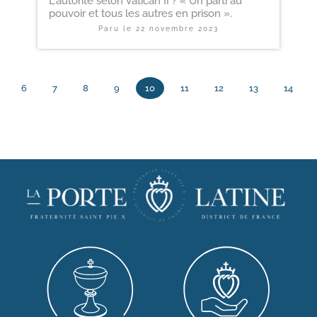
L'autorité selon Vatican II ? « Un parti au
pouvoir et tous les autres en prison ».
Paru le
22 novembre 2023
6
7
8
9
10
11
12
13
14