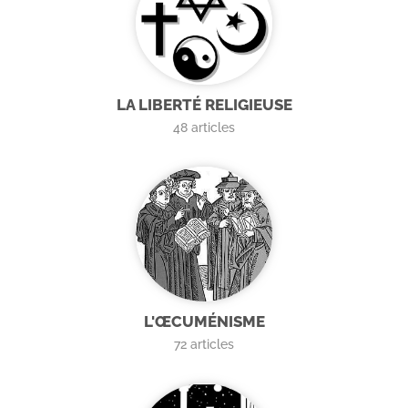
LA LIBERTÉ RELIGIEUSE
48
articles
L'ŒCUMÉNISME
72
articles