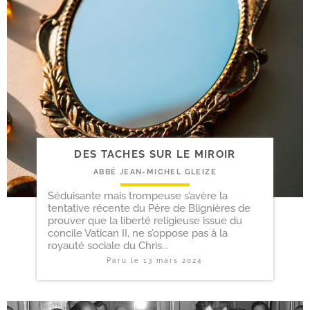
DES TACHES SUR LE MIROIR
ABBÉ JEAN-MICHEL GLEIZE
Séduisante mais trompeuse s’avère la
tentative récente du Père de Blignières de
prouver que la liberté religieuse issue du
concile Vatican II, ne s’oppose pas à la
royauté sociale du Chris...
Paru le
13 mars 2024