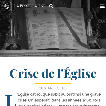
Crise de l'Église
186 ARTICLES
L
’Eglise catho­lique subit aujourd’­hui une grave
crise. On espé­rait, dans les années 1960, lors