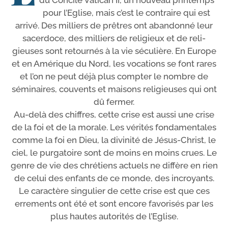
du Concile Vatican II, un nou­veau prin­temps
pour l’Eglise, mais c’est le contraire qui est
arri­vé. Des mil­liers de prêtres ont aban­don­né leur
sacer­doce, des mil­liers de reli­gieux et de reli­
gieuses sont retour­nés à la vie sécu­lière. En Europe
et en Amérique du Nord, les voca­tions se font rares
et l’on ne peut déjà plus comp­ter le nombre de
sémi­naires, cou­vents et mai­sons reli­gieuses qui ont
dû fermer.
Au-​delà des chiffres, cette crise est aus­si une crise
de la foi et de la morale. Les véri­tés fon­da­men­tales
comme la foi en Dieu, la divi­ni­té de Jésus-​Christ, le
ciel, le pur­ga­toire sont de moins en moins crues. Le
genre de vie des chré­tiens actuels ne dif­fère en rien
de celui des enfants de ce monde, des incroyants.
Le carac­tère sin­gu­lier de cette crise est que ces
erre­ments ont été et sont encore favo­ri­sés par les
plus hautes auto­ri­tés de l’Eglise.