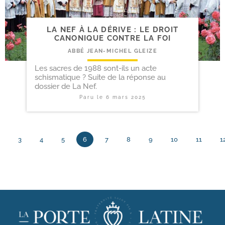
LA NEF À LA DÉRIVE : LE DROIT
CANONIQUE CONTRE LA FOI
ABBÉ JEAN-MICHEL GLEIZE
Les sacres de 1988 sont-ils un acte
schismatique ? Suite de la réponse au
dossier de La Nef.
Paru le
6 mars 2025
3
4
5
6
7
8
9
10
11
1