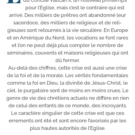
du Concile Vatican II, un nou­veau prin­temps
pour l’Eglise, mais c’est le contraire qui est
arri­vé. Des mil­liers de prêtres ont aban­don­né leur
sacer­doce, des mil­liers de reli­gieux et de reli­
gieuses sont retour­nés à la vie sécu­lière. En Europe
et en Amérique du Nord, les voca­tions se font rares
et l’on ne peut déjà plus comp­ter le nombre de
sémi­naires, cou­vents et mai­sons reli­gieuses qui ont
dû fermer.
Au-​delà des chiffres, cette crise est aus­si une crise
de la foi et de la morale. Les véri­tés fon­da­men­tales
comme la foi en Dieu, la divi­ni­té de Jésus-​Christ, le
ciel, le pur­ga­toire sont de moins en moins crues. Le
genre de vie des chré­tiens actuels ne dif­fère en rien
de celui des enfants de ce monde, des incroyants.
Le carac­tère sin­gu­lier de cette crise est que ces
erre­ments ont été et sont encore favo­ri­sés par les
plus hautes auto­ri­tés de l’Eglise.