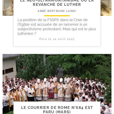
LE NÉO-​ULTRAMONTANISME OU LA
REVANCHE DE LUTHER
ABBÉ BERTRAND LUNDI
La position de la FSSPX dans la Crise de
l'Eglise est accusée de se ramener à un
subjectivisme protestant. Mais qui est le plus
luthérien ?
Paru le
24 avril 2025
LE COURRIER DE ROME N°684 EST
PARU (MARS)