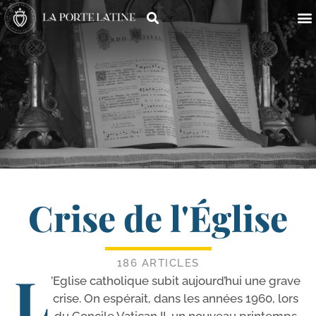
Crise de l'Église
186 ARTICLES
L
’Eglise catho­lique subit aujourd’­hui une grave
crise. On espé­rait, dans les années 1960, lors