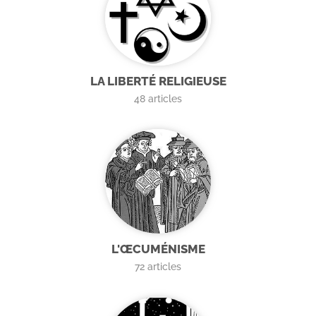
LA LIBERTÉ RELIGIEUSE
48
articles
L'ŒCUMÉNISME
72
articles